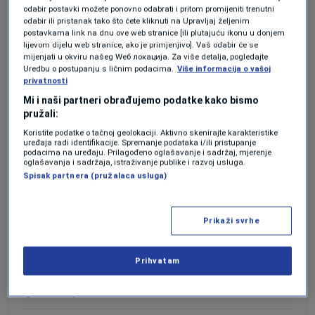
Džeko i Modrić na Jadranu grade luksuzni
odabir postavki možete ponovno odabrati i pritom promijeniti trenutni
odabir ili pristanak tako što ćete kliknuti na Upravljaj željenim
turistički kompleks, vrijednost projekta skoro
postavkama link na dnu ove web stranice [ili plutajuću ikonu u donjem
milijardu eura
lijevom dijelu web stranice, ako je primjenjivo]. Vaš odabir će se
mijenjati u okviru našeg Wеб локација. Za više detalja, pogledajte
Uredbu o postupanju s ličnim podacima.
Više informacija o vašoj
INDUSTRIJE
Forbes Hrvatska
privatnosti
Treći unikatni Bugatti nazvan je po vrsti
Mi i naši partneri obrađujemo podatke kako bismo
srednjovjekovnog viteškog konja i visok samo
pružali:
metar
Koristite podatke o tačnoj geolokaciji. Aktivno skenirajte karakteristike
uređaja radi identifikacije. Spremanje podataka i/ili pristupanje
NAUKA
Forbes BiH
podacima na uređaju. Prilagođeno oglašavanje i sadržaj, mjerenje
oglašavanja i sadržaja, istraživanje publike i razvoj usluga.
Srednjoškolci u Danskoj će pismene radove
Spisak partnera (pružalaca usluga)
morati i usmeno braniti, resorno ministartvo
uvodi tri hitne mjere protiv prevara uz pomoć
AI-a
Prikaži svrhe
LIDERI
Forbes
Da li je Trump promijenio imidž: Njegova
Prihvatam
frizura tokom govora u Las Vegasu pokrenula
spekulacije