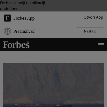
Forbes je bolji u aplikaciji
undefined
Otvori App
Forbes App
Pretraživač
Nastavi