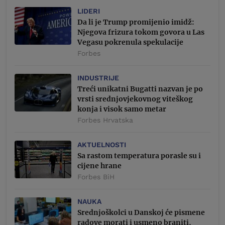
LIDERI
Da li je Trump promijenio imidž:
Njegova frizura tokom govora u Las
Vegasu pokrenula spekulacije
Forbes
INDUSTRIJE
Treći unikatni Bugatti nazvan je po
vrsti srednjovjekovnog viteškog
konja i visok samo metar
Forbes Hrvatska
AKTUELNOSTI
Sa rastom temperatura porasle su i
cijene hrane
Forbes BiH
NAUKA
Srednjoškolci u Danskoj će pismene
radove morati i usmeno braniti,