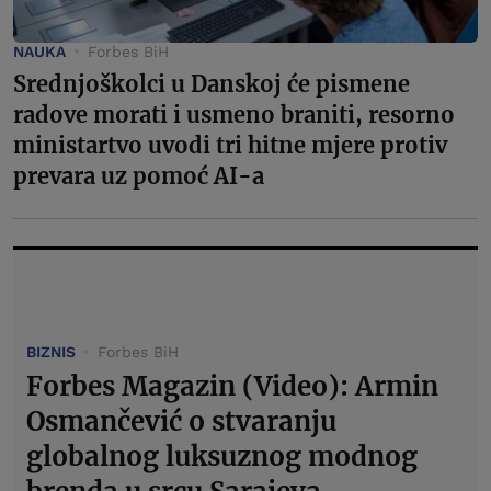
NAUKA
Forbes BiH
Srednjoškolci u Danskoj će pismene
radove morati i usmeno braniti, resorno
ministartvo uvodi tri hitne mjere protiv
prevara uz pomoć AI-a
BIZNIS
Forbes BiH
Forbes Magazin (Video): Armin
Osmančević o stvaranju
globalnog luksuznog modnog