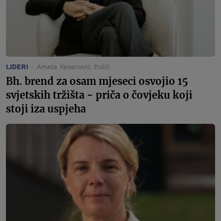
LIDERI
Amela Keserović Polić
Bh. brend za osam mjeseci osvojio 15
svjetskih tržišta - priča o čovjeku koji
stoji iza uspjeha