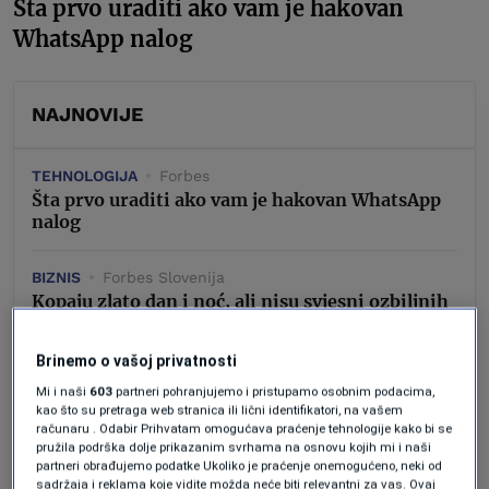
Šta prvo uraditi ako vam je hakovan
WhatsApp nalog
NAJNOVIJE
TEHNOLOGIJA
Forbes
Šta prvo uraditi ako vam je hakovan WhatsApp
nalog
BIZNIS
Forbes Slovenija
Kopaju zlato dan i noć, ali nisu svjesni ozbiljnih
posljedica
Brinemo o vašoj privatnosti
AKTUELNOSTI
Forbes BiH
Mi i naši
603
partneri pohranjujemo i pristupamo osobnim podacima,
Nafta iznad 83 dolara, nova lista zahtjeva za
kao što su pretraga web stranica ili lični identifikatori, na vašem
otvaranje Hormuškog moreuza
računaru . Odabir Prihvatam omogućava praćenje tehnologije kako bi se
pružila podrška dolje prikazanim svrhama na osnovu kojih mi i naši
partneri obrađujemo podatke Ukoliko je praćenje onemogućeno, neki od
BIZNIS
Forbes BiH
sadržaja i reklama koje vidite možda neće biti relevantni za vas. Ovaj