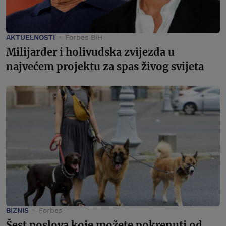
AKTUELNOSTI
Forbes BiH
Milijarder i holivudska zvijezda u
najvećem projektu za spas živog svijeta
BIZNIS
Forbes
Šest poslova koje možete pokrenuti od