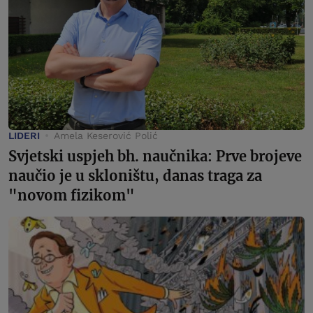
LIDERI
Amela Keserović Polić
Svjetski uspjeh bh. naučnika: Prve brojeve
naučio je u skloništu, danas traga za
"novom fizikom"