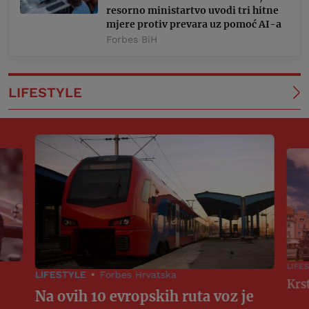
resorno ministartvo uvodi tri hitne
mjere protiv prevara uz pomoć AI-a
Forbes BiH
LIFESTYLE
LIFE
LIFESTYLE
Forbes Hrvatska
Na ovih 10 evropskih ruta voz je