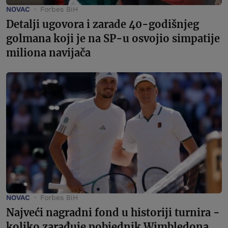
NOVAC
Forbes BiH
Detalji ugovora i zarade 40-godišnjeg
golmana koji je na SP-u osvojio simpatije
miliona navijača
NOVAC
Forbes BiH
Najveći nagradni fond u historiji turnira -
koliko zarađuje pobjednik Wimbledona