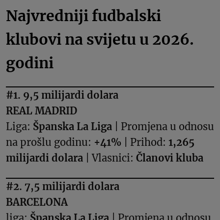
Najvredniji fudbalski
klubovi na svijetu u 2026.
godini
#1. 9,5 milijardi dolara
REAL MADRID
Liga:
Španska La Liga
| Promjena u odnosu
na prošlu godinu:
+41%
| Prihod:
1,265
milijardi dolara
| Vlasnici:
Članovi kluba
#2. 7,5 milijardi dolara
BARCELONA
liga:
Španska La Liga
| Promjena u odnosu