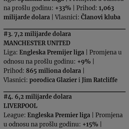
na prošlu godinu:
+33%
| Prihod:
1,063
milijarde dolara
| Vlasnici:
Članovi kluba
#3. 7,2 milijarde dolara
MANCHESTER UNITED
Liga:
Engleska Premijer liga
| Promjena u
odnosu na prošlu godinu:
+9%
|
Prihod:
865 miliona dolara
|
Vlasnici:
porodica Glazier
i
Jim Ratcliffe
#4. 6,2 milijarde dolara
LIVERPOOL
League:
Engleska Premier liga
| Promjena
u odnosu na prošlu godinu:
+15%
|