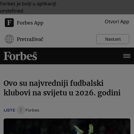
Forbes je bolji u aplikaciji
undefined
Otvori App
Forbes App
Pretraživač
Nastavi
Ovo su najvredniji fudbalski
klubovi na svijetu u 2026. godini
LISTE
Forbes