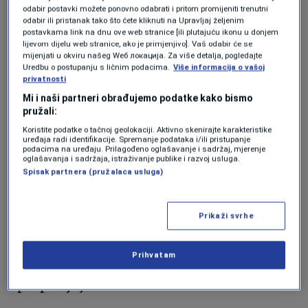
odabir postavki možete ponovno odabrati i pritom promijeniti trenutni
odabir ili pristanak tako što ćete kliknuti na Upravljaj željenim
postavkama link na dnu ove web stranice [ili plutajuću ikonu u donjem
Uprkos dominaciji Španije na vrhu
lijevom dijelu web stranice, ako je primjenjivo]. Vaš odabir će se
mijenjati u okviru našeg Wеб локација. Za više detalja, pogledajte
ljestvice, La Liga ima samo jedan klub
Uredbu o postupanju s ličnim podacima.
Više informacija o vašoj
privatnosti
među 30 najvrjednijih nogometnih timova
Mi i naši partneri obrađujemo podatke kako bismo
na svijetu, zaostajući za engleskom
pružali:
Premier ligom (11 klubova), američkom
Koristite podatke o tačnoj geolokaciji. Aktivno skenirajte karakteristike
uređaja radi identifikacije. Spremanje podataka i/ili pristupanje
Major League Soccer (sedam) i
podacima na uređaju. Prilagođeno oglašavanje i sadržaj, mjerenje
oglašavanja i sadržaja, istraživanje publike i razvoj usluga.
italijanskom Serie A (četiri). Njemačka
Spisak partnera (pružalaca usluga)
Bundesliga također ima tri predstavnika
među 30 najvrjednijih klubova, dok
Prikaži svrhe
francuska Ligue 1 i portugalska Primeira
Prihvatam
Liga imaju po jednog predstavnika koji
upotpunjuju listu.