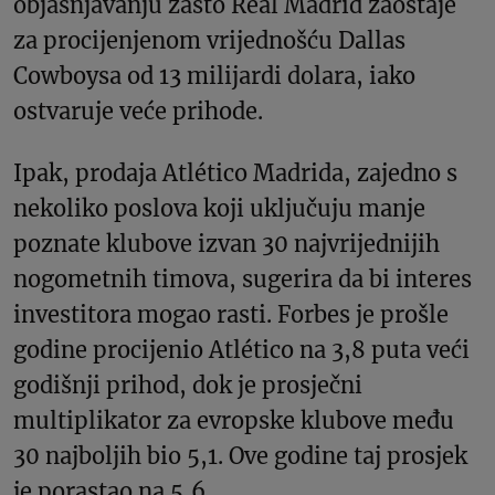
objašnjavanju zašto Real Madrid zaostaje
za procijenjenom vrijednošću Dallas
Cowboysa od 13 milijardi dolara, iako
ostvaruje veće prihode.
Ipak, prodaja Atlético Madrida, zajedno s
nekoliko poslova koji uključuju manje
poznate klubove izvan 30 najvrijednijih
nogometnih timova, sugerira da bi interes
investitora mogao rasti. Forbes je prošle
godine procijenio Atlético na 3,8 puta veći
godišnji prihod, dok je prosječni
multiplikator za evropske klubove među
30 najboljih bio 5,1. Ove godine taj prosjek
je porastao na 5,6.