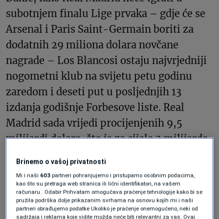
subotnjem finalu Lige prvaka – gdje će se
Arsenal i Paris Saint-Germain boriti za
dodatnih 29 miliona dolara novčane
nagrade – Los Blancosi ostaju najvrjedniji
nogometni klub na svijetu petu godinu
zaredom i deseti put u posljednjih 13
izdanja godišnje Forbesove liste. Real
Madrid sada vrijedi procijenjenih 9,5
milijardi dolara, što je za cijele 2 milijarde
dolara više od drugoplasirane Barcelone,
Brinemo o vašoj privatnosti
koja je prošle sezone postala tek drugi
Mi i naši
603
partneri pohranjujemo i pristupamo osobnim podacima,
nogometni klub u historiji koji je premašio
kao što su pretraga web stranica ili lični identifikatori, na vašem
računaru . Odabir Prihvatam omogućava praćenje tehnologije kako bi se
milijardu dolara prihoda (isključujući
pružila podrška dolje prikazanim svrhama na osnovu kojih mi i naši
partneri obrađujemo podatke Ukoliko je praćenje onemogućeno, neki od
transfere igrača).
sadržaja i reklama koje vidite možda neće biti relevantni za vas. Ovaj