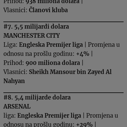
Prihod:
938 miliona dolara
|
Vlasnici:
Članovi kluba
#7. 5,5 milijardi dolara
MANCHESTER CITY
Liga:
Engleska Premijer liga
| Promjena u
odnosu na prošlu godinu:
+4%
|
Prihod:
900 miliona dolara
|
Vlasnici:
Sheikh Mansour bin Zayed Al
Nahyan
#8. 5,4 milijarde dolara
ARSENAL
liga:
Engleska Premijer liga
| Promjena u
odnosu na prošlu godinu:
+29%
|