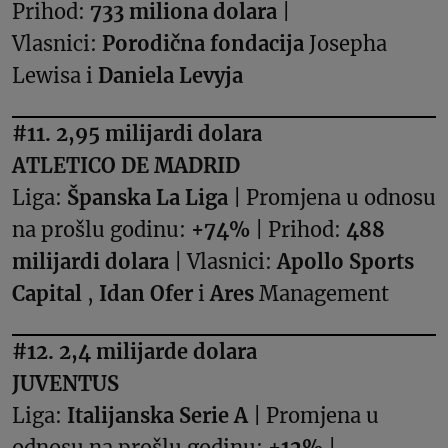
Prihod:
733 miliona dolara
|
Vlasnici:
Porodična fondacija
Josepha
Lewisa i
Daniela Levyja
#11. 2,95 milijardi dolara
ATLETICO DE MADRID
Liga:
Španska La Liga
| Promjena u odnosu
na prošlu godinu:
+74%
| Prihod:
488
milijardi dolara
| Vlasnici:
Apollo Sports
Capital
,
Idan Ofer
i
Ares
Management
#12. 2,4 milijarde dolara
JUVENTUS
Liga:
Italijanska Serie A
| Promjena u
odnosu na prošlu godinu:
+12%
|