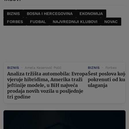
BIZNIS
BOSNA I HERCEGOVINA
EKONOMIJA
FORBES
FUDBAL
NAJVREDNIJI KLUBOVI
NOVAC
BIZNIS
Amela Keserović Polić
BIZNIS
Forbes
Analiza tržišta automobila: Evropa
Šest poslova koje
vjeruje hibridima, Amerika traži
pokrenuti od kuć
jeftinije modele, u BiH najveća
ulaganja
prodaja novih vozila u posljednje
tri godine