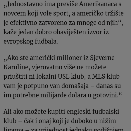
„Jednostavno ima previše Amerikanaca s
novcem koji vole sport, a američko tržište
je efektivno zatvoreno za mnoge od njih“,
kaže jedan dobro obaviješten izvor iz
evropskog fudbala.
„Ako ste američki milioner iz Sjeverne
Karoline, vjerovatno više ne možete
priuštiti ni lokalni USL klub, a MLS klub
vam je potpuno van domašaja – danas su
im potrebne milijarde dolara u gotovini.“
Ali ako možete kupiti engleski fudbalski
klub – čak i onaj koji je duboko u nižim
ligama – za vrijednost jednaku godišnjem