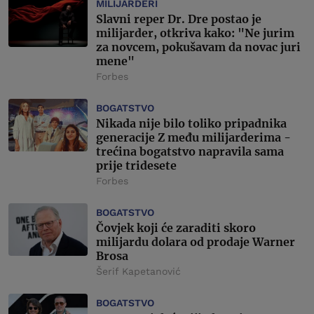
MILIJARDERI
Slavni reper Dr. Dre postao je
milijarder, otkriva kako: "Ne jurim
za novcem, pokušavam da novac juri
mene"
Forbes
BOGATSTVO
Nikada nije bilo toliko pripadnika
generacije Z među milijarderima -
trećina bogatstvo napravila sama
prije tridesete
Forbes
BOGATSTVO
Čovjek koji će zaraditi skoro
milijardu dolara od prodaje Warner
Brosa
Šerif Kapetanović
BOGATSTVO