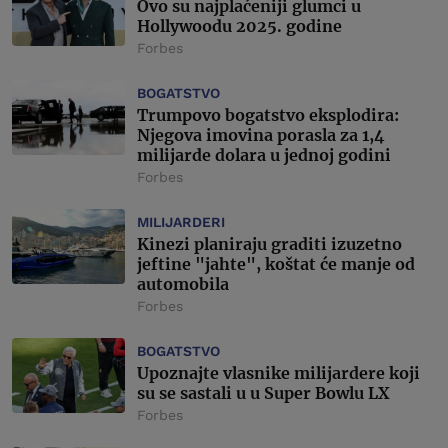
Ovo su najplaćeniji glumci u
Hollywoodu 2025. godine
Forbes
BOGATSTVO
Trumpovo bogatstvo eksplodira:
Njegova imovina porasla za 1,4
milijarde dolara u jednoj godini
Forbes
MILIJARDERI
Kinezi planiraju graditi izuzetno
jeftine "jahte", koštat će manje od
automobila
Forbes
BOGATSTVO
Upoznajte vlasnike milijardere koji
su se sastali u u Super Bowlu LX
Forbes