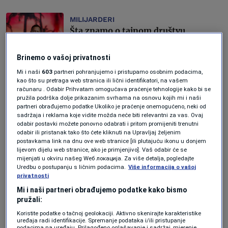
MILIJARDERI
Šta znamo o tajnom društvu
"Dijalog" milijardera Petera Thiela -
uključujući i ko su njegovi članovi?
Brinemo o vašoj privatnosti
Forbes
Mi i naši
603
partneri pohranjujemo i pristupamo osobnim podacima,
kao što su pretraga web stranica ili lični identifikatori, na vašem
MILIJARDERI
računaru . Odabir Prihvatam omogućava praćenje tehnologije kako bi se
Novi statusni simbol ultra-bogatih:
pružila podrška dolje prikazanim svrhama na osnovu kojih mi i naši
Zašto milijarderi žele da hakuju smrt
partneri obrađujemo podatke Ukoliko je praćenje onemogućeno, neki od
sadržaja i reklama koje vidite možda neće biti relevantni za vas. Ovaj
Forbes Srbija
odabir postavki možete ponovno odabrati i pritom promijeniti trenutni
odabir ili pristanak tako što ćete kliknuti na Upravljaj željenim
BOGATSTVO
postavkama link na dnu ove web stranice [ili plutajuću ikonu u donjem
lijevom dijelu web stranice, ako je primjenjivo]. Vaš odabir će se
Forbes je izračunao šta se može sve
mijenjati u okviru našeg Wеб локација. Za više detalja, pogledajte
sa Muskovih
Uredbu o postupanju s ličnim podacima.
Više informacija o vašoj
1.000.000.000.000 dolara
privatnosti
Forbes
Mi i naši partneri obrađujemo podatke kako bismo
pružali:
BOGATSTVO
Koristite podatke o tačnoj geolokaciji. Aktivno skenirajte karakteristike
Kako je Lionel Messi postao
uređaja radi identifikacije. Spremanje podataka i/ili pristupanje
milijarder
podacima na uređaju. Prilagođeno oglašavanje i sadržaj, mjerenje