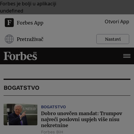
Forbes je bolji u aplikaciji
undefined
Otvori App
Forbes App
Pretraživač
Nastavi
BOGATSTVO
BOGATSTVO
Dobro unovčen mandat: Trumpov
najveći poslovni uspjeh više nisu
nekretnine
Forbes BiH