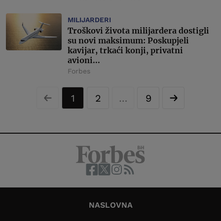
MILIJARDERI
Troškovi života milijardera dostigli
su novi maksimum: Poskupjeli
kavijar, trkaći konji, privatni
avioni...
Forbes
1
2
…
9
NASLOVNA