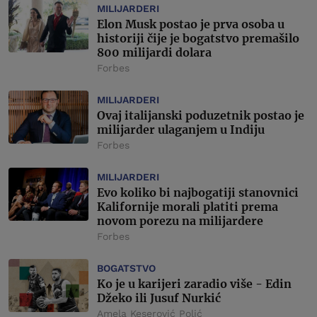
MILIJARDERI
Elon Musk postao je prva osoba u
historiji čije je bogatstvo premašilo
800 milijardi dolara
Forbes
MILIJARDERI
Ovaj italijanski poduzetnik postao je
milijarder ulaganjem u Indiju
Forbes
MILIJARDERI
Evo koliko bi najbogatiji stanovnici
Kalifornije morali platiti prema
novom porezu na milijardere
Forbes
BOGATSTVO
Ko je u karijeri zaradio više - Edin
Džeko ili Jusuf Nurkić
Amela Keserović Polić