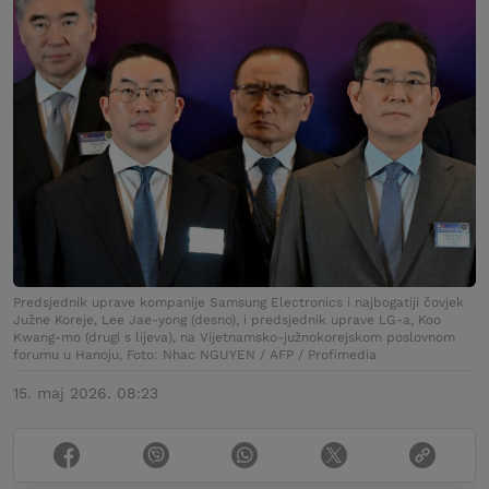
Predsjednik uprave kompanije Samsung Electronics i najbogatiji čovjek
Južne Koreje, Lee Jae-yong (desno), i predsjednik uprave LG-a, Koo
Kwang-mo (drugi s lijeva), na Vijetnamsko-južnokorejskom poslovnom
forumu u Hanoju, Foto: Nhac NGUYEN / AFP / Profimedia
15. maj 2026. 08:23