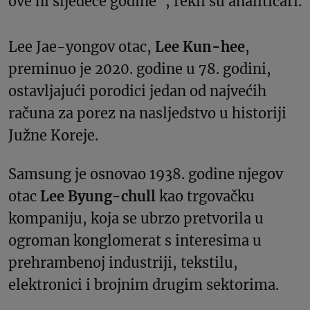
ove ni sljedeće godine“, rekli su analitičari.
Lee Jae-yongov otac,
Lee Kun-hee
,
preminuo je 2020. godine u 78. godini,
ostavljajući porodici jedan od najvećih
računa za porez na nasljedstvo u historiji
Južne Koreje.
Samsung je osnovao 1938. godine njegov
otac
Lee Byung-chull
kao trgovačku
kompaniju, koja se ubrzo pretvorila u
ogroman konglomerat s interesima u
prehrambenoj industriji, tekstilu,
elektronici i brojnim drugim sektorima.