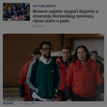
AKTUELNOSTI
Bessent najavio mogući dogovor o
otvaranju Hormuškog moreuza,
cijene nafte u padu
Forbes
NOVAC
Forbes BiH