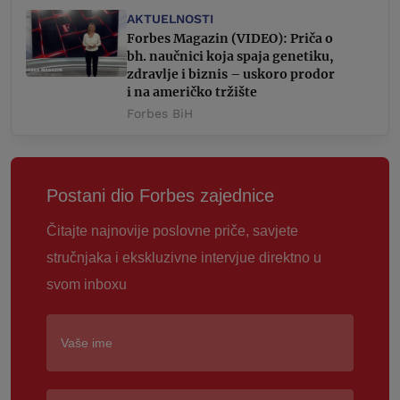
AKTUELNOSTI
Forbes Magazin (VIDEO): Priča o
bh. naučnici koja spaja genetiku,
zdravlje i biznis – uskoro prodor
i na američko tržište
Forbes BiH
Postani dio Forbes zajednice
Čitajte najnovije poslovne priče, savjete
stručnjaka i ekskluzivne intervjue direktno u
svom inboxu