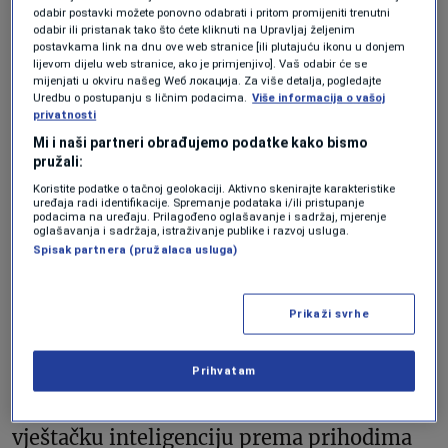
odabir postavki možete ponovno odabrati i pritom promijeniti trenutni
Seo-hyun vodi strateško planiranje u
odabir ili pristanak tako što ćete kliknuti na Upravljaj željenim
postavkama link na dnu ove web stranice [ili plutajuću ikonu u donjem
Samsung C&T, kompaniji koja djeluje kao
lijevom dijelu web stranice, ako je primjenjivo]. Vaš odabir će se
mijenjati u okviru našeg Wеб локација. Za više detalja, pogledajte
de facto holding kompanija Samsung
Uredbu o postupanju s ličnim podacima.
Više informacija o vašoj
privatnosti
grupe. Hong Ra-hee je bio direktor
Mi i naši partneri obrađujemo podatke kako bismo
Samsungovog Muzeja umjetnosti Leeum i
pružali:
Muzeja Ho-Am prije nego što je odstupio s
Koristite podatke o tačnoj geolokaciji. Aktivno skenirajte karakteristike
uređaja radi identifikacije. Spremanje podataka i/ili pristupanje
dužnosti 2017. godine.
podacima na uređaju. Prilagođeno oglašavanje i sadržaj, mjerenje
oglašavanja i sadržaja, istraživanje publike i razvoj usluga.
Spisak partnera (pružalaca usluga)
Porodica Lee većinu svog bogatstva crpi iz
udjela u kompaniji Samsung Electronics,
Prikaži svrhe
čije su dionice porasle pet puta u protekloj
godini. Samsung je najveći svjetski
Prihvatam
proizvođač memorijskih čipova za
vještačku inteligenciju prema prihodima