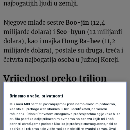
najbogatijih ljudi u zemlji.
Njegove mlađe sestre
Boo-jin
(12,4
milijarde dolara) i
Seo-hyun
(12 milijardi
dolara), kao i majka
Hong Ra-hee
(11,2
milijarde dolara), postale su druga, treća i
četvrta najbogatija osoba u Južnoj Koreji.
Vrijednost preko trilion
dolara
Brinemo o vašoj privatnosti
Mi i naši
603
partneri pohranjujemo i pristupamo osobnim podacima,
Boo-jin je predsjednik i izvršni direktor
kao što su pretraga web stranica ili lični identifikatori, na vašem
računaru . Odabir Prihvatam omogućava praćenje tehnologije kako bi se
hotela Shilla, jednog od vodećih luksuznih
pružila podrška dolje prikazanim svrhama na osnovu kojih mi i naši
partneri obrađujemo podatke Ukoliko je praćenje onemogućeno, neki od
hotela i konferencijskih centara u Seulu.
sadržaja i reklama koje vidite možda neće biti relevantni za vas. Ovaj