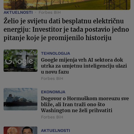
AKTUELNOSTI
Forbes BiH
Želio je svijetu dati besplatnu električnu
energiju: Investitor je tada postavio jedno
pitanje koje je promijenilo historiju
TEHNOLOGIJA
Google mijenja vrh AI sektora dok
utrka za umjetnu inteligenciju ulazi
u novu fazu
Forbes BiH
EKONOMIJA
Dogovor o Hormuškom moreuzu sve
bliže, ali Iran traži ono što
Washington ne želi prihvatiti
Forbes BiH
AKTUELNOSTI