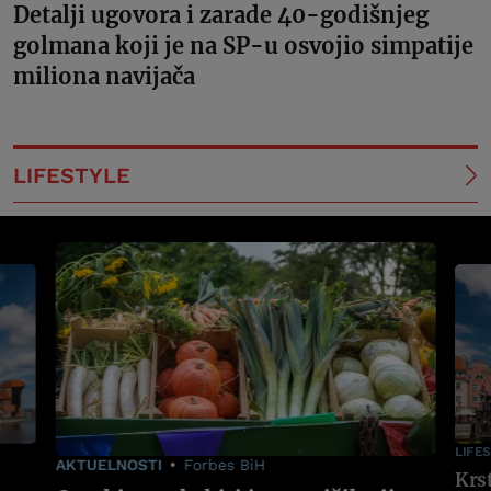
Detalji ugovora i zarade 40-godišnjeg
golmana koji je na SP-u osvojio simpatije
miliona navijača
LIFESTYLE
LIFE
AKTUELNOSTI
Forbes BiH