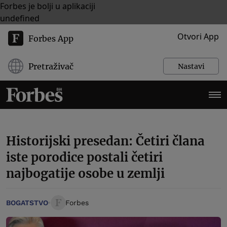
Forbes je bolji u aplikaciji
undefined
Otvori App
Forbes App
Pretraživač
Nastavi
Historijski presedan: Četiri člana
iste porodice postali četiri
najbogatije osobe u zemlji
BOGATSTVO
Forbes