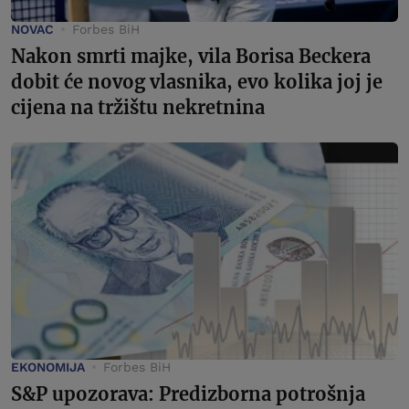
NOVAC
Forbes BiH
Nakon smrti majke, vila Borisa Beckera
dobit će novog vlasnika, evo kolika joj je
cijena na tržištu nekretnina
EKONOMIJA
Forbes BiH
S&P upozorava: Predizborna potrošnja