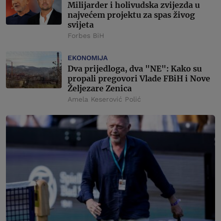
Milijarder i holivudska zvijezda u
najvećem projektu za spas živog
svijeta
Forbes BiH
EKONOMIJA
Dva prijedloga, dva "NE": Kako su
propali pregovori Vlade FBiH i Nove
Željezare Zenica
Amela Keserović Polić