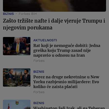
BIZNIS
Forbes BiH
Zašto tržište nafte i dalje vjeruje Trumpu i
njegovim porukama
AKTUELNOSTI
Rat koji je nemoguće dobiti: Jedna
greška koju Trump zasad nije
napravio u odnosu na Iran
Forbes
BIZNIS
Porez na druge nekretnine u New
Yorku razbjesnio milijardere: Evo
koliko će zaista plaćati
Forbes
BIZNIS
Washington želi Irak, ali ga Teheran