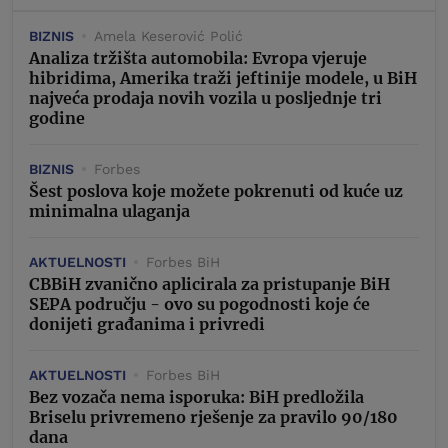
BIZNIS
Amela Keserović Polić
Analiza tržišta automobila: Evropa vjeruje
hibridima, Amerika traži jeftinije modele, u BiH
najveća prodaja novih vozila u posljednje tri
godine
BIZNIS
Forbes
Šest poslova koje možete pokrenuti od kuće uz
minimalna ulaganja
AKTUELNOSTI
Forbes BiH
CBBiH zvanično aplicirala za pristupanje BiH
SEPA području - ovo su pogodnosti koje će
donijeti građanima i privredi
AKTUELNOSTI
Forbes BiH
Bez vozača nema isporuka: BiH predložila
Briselu privremeno rješenje za pravilo 90/180
dana