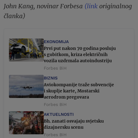
John Kang, novinar Forbesa
(link
originalnog
članka)
EKONOMIJA
Prvi put nakon 70 godina posluju
s gubitkom, kriza električnih
vozila uzdrmala autoindustriju
Forbes BiH
BIZNIS
Aviokompanije traže subvencije
i skuplje karte, Mostarski
aerodrom pregovara
Forbes BiH
AKTUELNOSTI
Bh. zanati osvajaju svjetsku
dizajnersku scenu
Forbes BiH