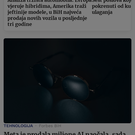
vjeruje hibridima, Amerika traži
pokrenuti od kuć
jeftinije modele, u BiH najveća
ulaganja
prodaja novih vozila u posljednje
tri godine
TEHNOLOGIJA
Forbes BiH
Meta je prodala milione AI naočala, sada