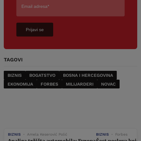
Prijavi se
TAGOVI
BIZNIS
BOGATSTVO
BOSNA I HERCEGOVINA
EKONOMIJA
FORBES
MILIJARDERI
NOVAC
BIZNIS
Amela Keserović Polić
BIZNIS
Forbes
Analiza tržišta automobila: Evropa
Šest poslova koje