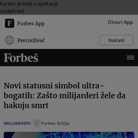
Forbes je bolji u aplikaciji
undefined
Otvori App
Forbes App
Pretraživač
Nastavi
Novi statusni simbol ultra-
bogatih: Zašto milijarderi žele da
hakuju smrt
MILIJARDERI
Forbes Srbija