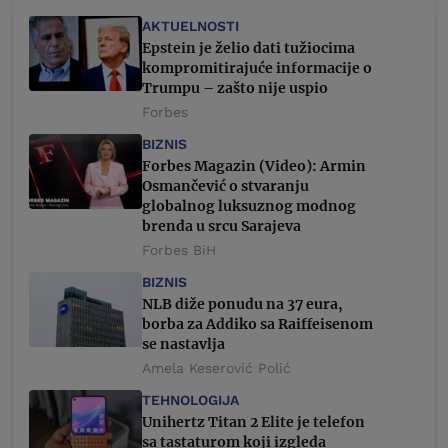
AKTUELNOSTI
Epstein je želio dati tužiocima
kompromitirajuće informacije o
Trumpu – zašto nije uspio
Forbes
BIZNIS
Forbes Magazin (Video): Armin
Osmančević o stvaranju
globalnog luksuznog modnog
brenda u srcu Sarajeva
Forbes BiH
BIZNIS
NLB diže ponudu na 37 eura,
borba za Addiko sa Raiffeisenom
se nastavlja
Amela Keserović Polić
TEHNOLOGIJA
Unihertz Titan 2 Elite je telefon
sa tastaturom koji izgleda