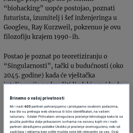
“biohacking” uopće postojao, poznati
futurista, izumitelj i šef inženjeringa u
Googleu, Ray Kurzweil, pokrenuo je ovu
filozofiju krajem 1990-ih.
Postao je poznat po teoretiziranju o
“Singularnosti”, tački u budućnosti (oko
2045. godine) kada će vještačka
inteligencija nadmašiti ljudski um i kada
ćemo moći prenijeti svoju svijest u
Brinemo o vašoj privatnosti
digitalni oblik.
Mi i naši
603
partneri pohranjujemo i pristupamo osobnim podacima,
kao što su pretraga web stranica ili lični identifikatori, na vašem
računaru . Odabir Prihvatam omogućava praćenje tehnologije kako bi se
Kako je sve počelo?
pružila podrška dolje prikazanim svrhama na osnovu kojih mi i naši
partneri obrađujemo podatke Ukoliko je praćenje onemogućeno, neki od
sadržaja i reklama koje vidite možda neće biti relevantni za vas. Ovaj