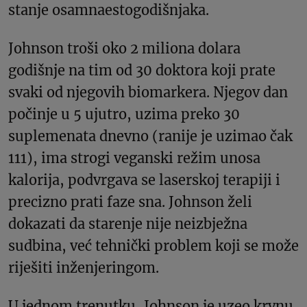
stanje osamnaestogodišnjaka.
Johnson troši oko 2 miliona dolara
godišnje na tim od 30 doktora koji prate
svaki od njegovih biomarkera. Njegov dan
počinje u 5 ujutro, uzima preko 30
suplemenata dnevno (ranije je uzimao čak
111), ima strogi veganski režim unosa
kalorija, podvrgava se laserskoj terapiji i
precizno prati faze sna. Johnson želi
dokazati da starenje nije neizbježna
sudbina, već tehnički problem koji se može
riješiti inženjeringom.
U jednom trenutku, Johnson je uzeo krvnu