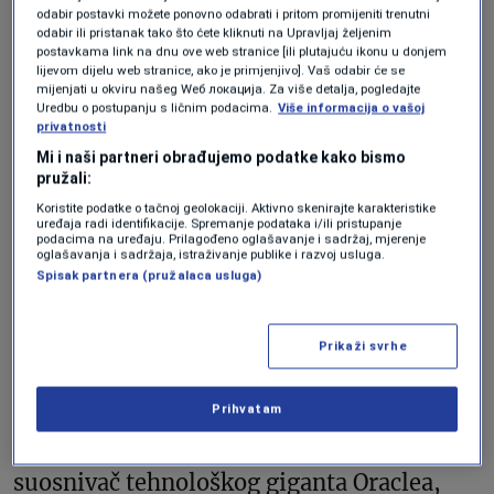
odabir postavki možete ponovno odabrati i pritom promijeniti trenutni
Kurzweil je shvatio da je rođen prerano i da
odabir ili pristanak tako što ćete kliknuti na Upravljaj željenim
postavkama link na dnu ove web stranice [ili plutajuću ikonu u donjem
mora živjeti dovoljno dugo da bi se suočio s
lijevom dijelu web stranice, ako je primjenjivo]. Vaš odabir će se
mijenjati u okviru našeg Wеб локација. Za više detalja, pogledajte
tehnologijom. Već 2005. godine uzimao je
Uredbu o postupanju s ličnim podacima.
Više informacija o vašoj
privatnosti
preko 100 do 250 suplemenata i tableta
Mi i naši partneri obrađujemo podatke kako bismo
dnevno, išao na sedmične infuzije i čistio
pružali:
krv. Bukvalno je reprogramirao svoju
Koristite podatke o tačnoj geolokaciji. Aktivno skenirajte karakteristike
uređaja radi identifikacije. Spremanje podataka i/ili pristupanje
biohemiju poput računara i pokazao
podacima na uređaju. Prilagođeno oglašavanje i sadržaj, mjerenje
oglašavanja i sadržaja, istraživanje publike i razvoj usluga.
Silicijskoj dolini da starenje nije filozofski
Spisak partnera (pružalaca usluga)
već tehnički problem. Živ je, ima 78 godina
i aktivno radi kao direktor inženjeringa u
Prikaži svrhe
Googleu.
Prihvatam
Dok su drugi bogataši gradili bolnice,
suosnivač tehnološkog giganta Oraclea,