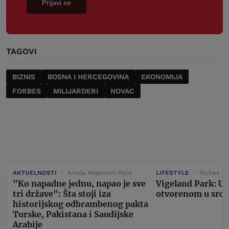
Prijavi se
TAGOVI
BIZNIS
BOSNA I HERCEGOVINA
EKONOMIJA
FORBES
MILIJARDERI
NOVAC
AKTUELNOSTI
Amela Keserović Polić
LIFESTYLE
Forbes
"Ko napadne jednu, napao je sve
Vigeland Park: U
tri države": Šta stoji iza
otvorenom u srcu
historijskog odbrambenog pakta
Turske, Pakistana i Saudijske
Arabije