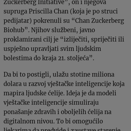
Zuckerberg Initiative”, on i njegova
supruga Priscilla Chan (koja je po struci
pedijatar) pokrenuli su “Chan Zuckerberg
Biohub”. Njihov službeni, javno
proklamirani cilj je “izliječiti, spriječiti ili
uspješno upravljati svim ljudskim
bolestima do kraja 21. stoljeća”.
Da bi to postigli, ulažu stotine miliona
dolara u razvoj vještačke inteligencije koja
mapira ljudske ćelije. Ideja je da modeli
vještačke inteligencije simuliraju
ponašanje zdravih i oboljelih ćelija na
digitalnom nivou. To bi omogućilo
ljekarima da predvide i zaustave starenje,