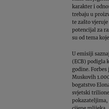
karakter i odn
trebaju u proiz
te zašto vjeruj
potencijal za r
su od tema koje
U emisiji sazna
(ECB) podigla k
godine. Forbes 
Muskovih 1.000
bogatstvo Elona
svjetski trili
pokazateljima,
cijene mlijeka.