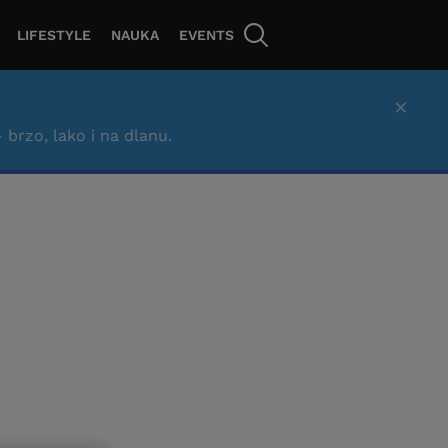
LIFESTYLE
NAUKA
EVENTS
×
– brzo, lako i na dlanu.