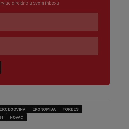
ervjue direktno u svom inboxu
HERCEGOVINA
EKONOMIJA
FORBES
IH
NOVAC