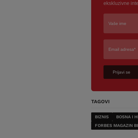
ekskluzivne int
Prijavi se
TAGOVI
BIZNIS
BOSNA I 
FORBES MAGAZIN B