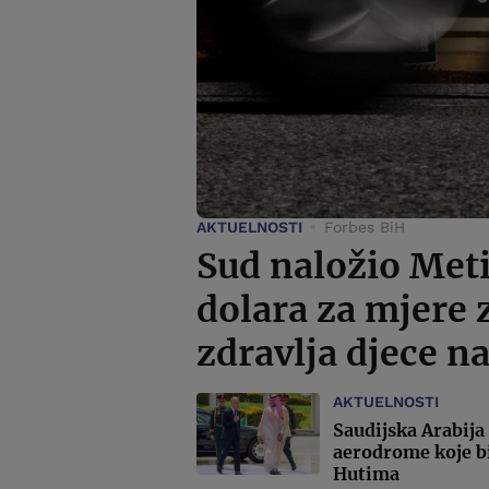
AKTUELNOSTI
Forbes BiH
Sud naložio Meti
dolara za mjere 
zdravlja djece n
AKTUELNOSTI
Saudijska Arabija
aerodrome koje bi
Hutima