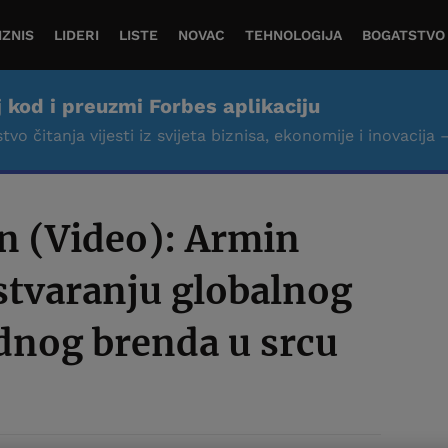
IZNIS
LIDERI
LISTE
NOVAC
TEHNOLOGIJA
BOGATSTVO
j kod i preuzmi Forbes aplikaciju
tvo čitanja vijesti iz svijeta biznisa, ekonomije i inovacija 
n (Video): Armin
stvaranju globalnog
nog brenda u srcu