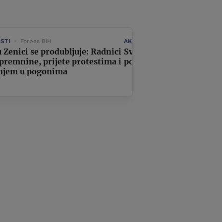
STI
Forbes BiH
AKTUELNOSTI
Forbes Hrvatsk
 Zenici se produbljuje: Radnici
Svijet na pragu novog va
tpremnine, prijete protestima i
poskupljenja hrane
njem u pogonima