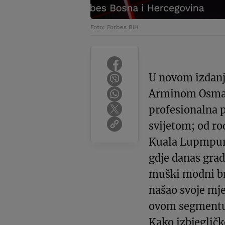
Foto: Forbes BiH
U novom izdanj
Arminom Osmanč
profesionalna p
svijetom; od r
Kuala Lupmpura
gdje danas grad
muški modni br
našao svoje mjes
ovom segmentu 
Kako izbjegličk