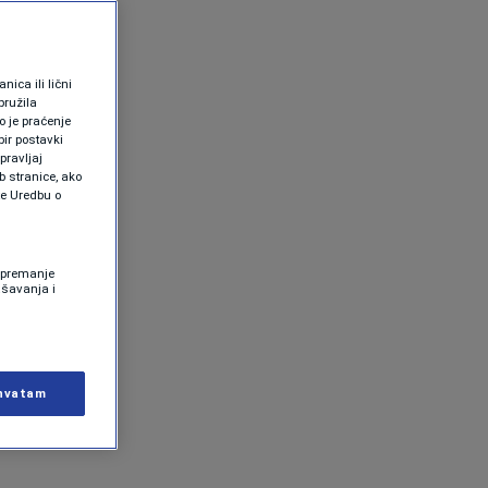
ica ili lični
pružila
 je praćenje
ir postavki
pravljaj
b stranice, ako
te Uredbu o
 Spremanje
ašavanja i
hvatam