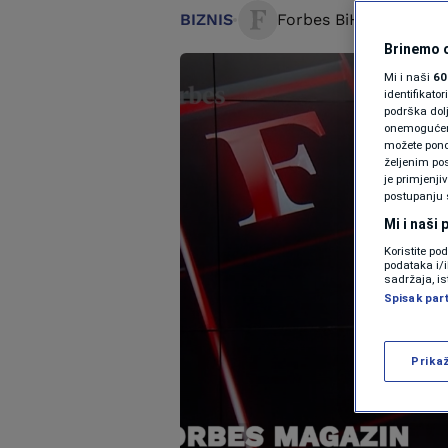
BIZNIS
Forbes BiH
17. jun 202
Brinemo o
Mi i naši
60
identifikat
podrška dol
onemogućeno,
možete ponov
željenim pos
je primjenji
postupanju 
Mi i naši
Koristite po
podataka i/
sadržaja, is
Spisak par
Prika