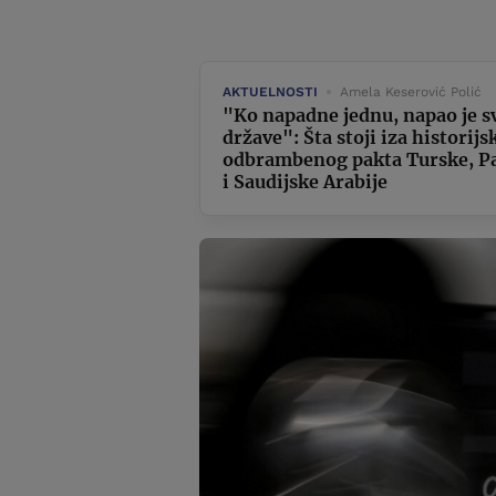
AKTUELNOSTI
Amela Keserović Polić
"Ko napadne jednu, napao je sv
države": Šta stoji iza historijs
odbrambenog pakta Turske, P
i Saudijske Arabije