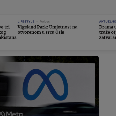
LIFESTYLE
Forbes
AKTUELNO
e tri
Vigeland Park: Umjetnost na
Drama u
kog
otvorenom u srcu Osla
traže o
akistana
zatvara