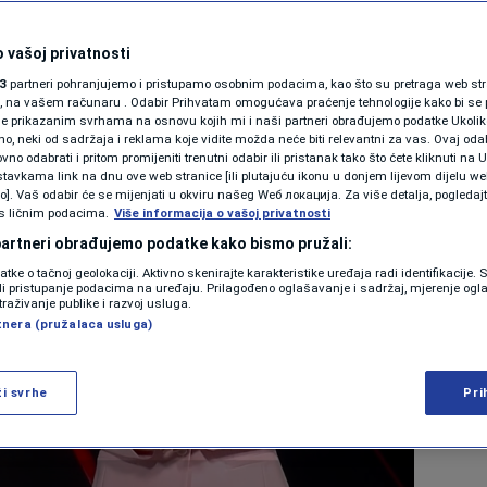
6. 14:46
 vašoj privatnosti
3
partneri pohranjujemo i pristupamo osobnim podacima, kao što su pretraga web stran
ori, na vašem računaru . Odabir Prihvatam omogućava praćenje tehnologije kako bi se 
je prikazanim svrhama na osnovu kojih mi i naši partneri obrađujemo podatke Ukoliko
 neki od sadržaja i reklama koje vidite možda neće biti relevantni za vas. Ovaj odab
no odabrati i pritom promijeniti trenutni odabir ili pristanak tako što ćete kliknuti na U
tavkama link na dnu ove web stranice [ili plutajuću ikonu u donjem lijevom dijelu we
vo]. Vaš odabir će se mijenjati u okviru našeg Wеб локација. Za više detalja, pogledaj
s ličnim podacima.
Više informacija o vašoj privatnosti
 partneri obrađujemo podatke kako bismo pružali:
datke o tačnoj geolokaciji. Aktivno skenirajte karakteristike uređaja radi identifikacije.
ili pristupanje podacima na uređaju. Prilagođeno oglašavanje i sadržaj, mjerenje ogl
traživanje publike i razvoj usluga.
tnera (pružalaca usluga)
ži svrhe
Pri