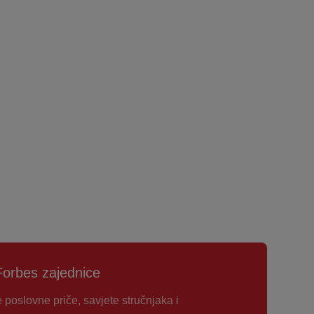
Forbes zajednice
e poslovne priče, savjete stručnjaka i