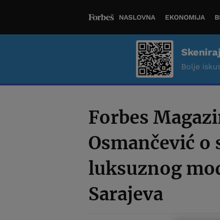
NASLOVNA
EKONOMIJA
B
Skenira
Bolje iskus
Forbes Magazi
Osmančević o 
luksuznog mod
Sarajeva