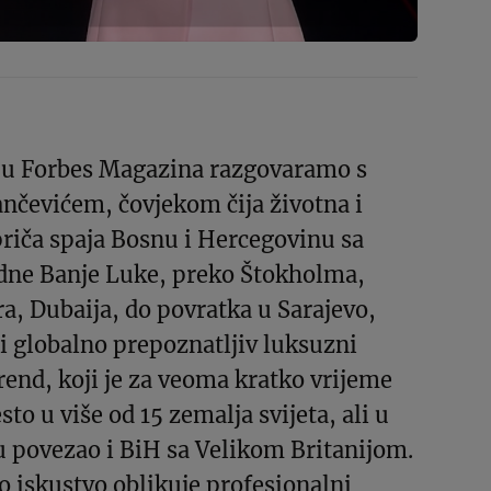
u Forbes Magazina razgovaramo s
evićem, čovjekom čija životna i
riča spaja Bosnu i Hercegovinu sa
odne Banje Luke, preko Štokholma,
, Dubaija, do povratka u Sarajevo,
i globalno prepoznatljiv luksuzni
end, koji je za veoma kratko vrijeme
to u više od 15 zemalja svijeta, ali u
povezao i BiH sa Velikom Britanijom.
o iskustvo oblikuje profesionalni