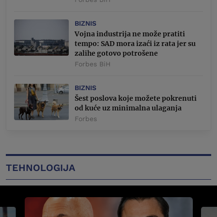
BIZNIS
Vojna industrija ne može pratiti
tempo: SAD mora izaći iz rata jer su
zalihe gotovo potrošene
Forbes BiH
BIZNIS
Šest poslova koje možete pokrenuti
od kuće uz minimalna ulaganja
Forbes
TEHNOLOGIJA