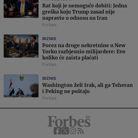
Rat koji je nemoguće dobiti: Jedna
greška koju Trump zasad nije
napravio u odnosu na Iran
Forbes
BIZNIS
Porez na druge nekretnine u New
Yorku razbjesnio milijardere: Evo
koliko će zaista plaćati
Forbes
BIZNIS
Washington želi Irak, ali ga Teheran
i Peking ne puštaju
Forbes