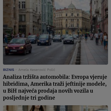
BIZNIS
Amela Keserović Polić
Analiza tržišta automobila: Evropa vjeruje
hibridima, Amerika traži jeftinije modele,
u BiH najveća prodaja novih vozila u
posljednje tri godine