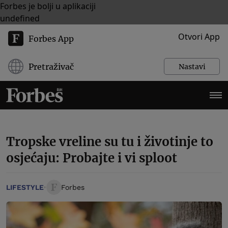
Forbes je bolji u aplikaciji
undefined
Otvori App
Forbes App
Pretraživač
Nastavi
Tropske vreline su tu i životinje to
osjećaju: Probajte i vi sploot
LIFESTYLE
Forbes