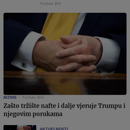
Forbes BiH
BIZNIS
Forbes BiH
Zašto tržište nafte i dalje vjeruje Trumpu i
njegovim porukama
AKTUELNOSTI