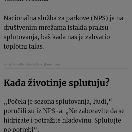
Nacionalna služba za parkove (NPS) je na
društvenim mrežama istakla praksu
splutovanja, baš kada nas je zahvatio
toplotni talas.
Foto: Shutterstock/evergreentree
Kada životinje splutuju?
„Počela je sezona splutovanja, ljudi,“
poručili su iz NPS-a. „Ne zaboravite da se
hidrirate i potražite hladovinu. Splutujte
po potrebi“.