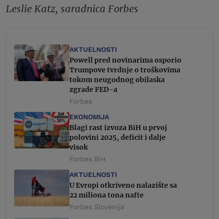
Leslie Katz, saradnica Forbes
AKTUELNOSTI
Powell pred novinarima osporio
Trumpove tvrdnje o troškovima
tokom neugodnog obilaska
zgrade FED-a
Forbes
EKONOMIJA
Blagi rast izvoza BiH u prvoj
polovini 2025, deficit i dalje
visok
Forbes BiH
AKTUELNOSTI
U Evropi otkriveno nalazište sa
22 miliona tona nafte
Forbes Slovenija