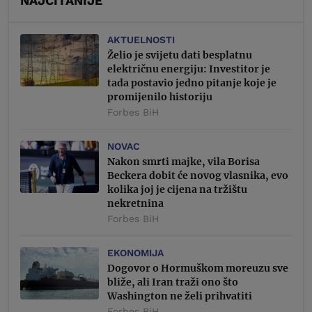
NAJČITANIJE
AKTUELNOSTI
Želio je svijetu dati besplatnu
električnu energiju: Investitor je
tada postavio jedno pitanje koje je
promijenilo historiju
Forbes BiH
NOVAC
Nakon smrti majke, vila Borisa
Beckera dobit će novog vlasnika, evo
kolika joj je cijena na tržištu
nekretnina
Forbes BiH
EKONOMIJA
Dogovor o Hormuškom moreuzu sve
bliže, ali Iran traži ono što
Washington ne želi prihvatiti
Forbes BiH