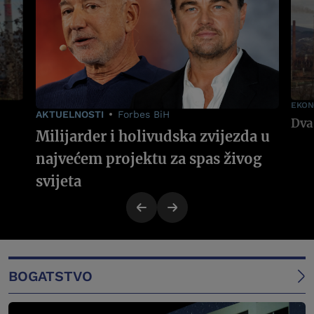
EKON
AKTUELNOSTI
Forbes BiH
Milijarder i holivudska zvijezda u
najvećem projektu za spas živog
svijeta
BOGATSTVO