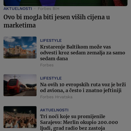
AKTUELNOSTI
Forbes BiH
Ovo bi mogla biti jesen viših cijena u
marketima
LIFESTYLE
Krstarenje Baltikom može vas
odvesti kroz sedam zemalja za samo
sedam dana
Forbes
LIFESTYLE
Na ovih 10 evropskih ruta voz je brži
od aviona, a često i znatno jeftiniji
Forbes Hrvatska
AKTUELNOSTI
Tri noći koje su promijenile
Sarajevo: Merlin okupio 200.000
ljudi, grad radio bez zastoja