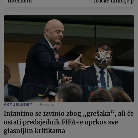
internetu
iračke milicije p
AKTUELNOSTI
Forbes
Infantino se izvinio zbog „grešaka“, ali će
ostati predsjednik FIFA-e uprkos sve
glasnijim kritikama