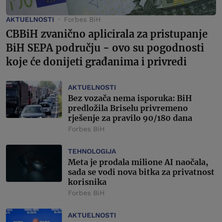
AKTUELNOSTI
Forbes BiH
CBBiH zvanično aplicirala za pristupanje
BiH SEPA području - ovo su pogodnosti
koje će donijeti građanima i privredi
AKTUELNOSTI
Bez vozača nema isporuka: BiH
predložila Briselu privremeno
rješenje za pravilo 90/180 dana
Forbes BiH
TEHNOLOGIJA
Meta je prodala milione AI naočala,
sada se vodi nova bitka za privatnost
korisnika
Forbes BiH
AKTUELNOSTI