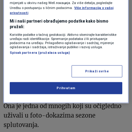
časa za gmizavce.
mijenjati u okviru našeg Wеб локација. Za više detalja, pogledajte
Uredbu o postupanju s ličnim podacima.
Više informacija o vašoj
privatnosti
Mi i naši partneri obrađujemo podatke kako bismo
Sploot s elegancijom
pružali:
Koristite podatke o tačnoj geolokaciji. Aktivno skenirajte karakteristike
uređaja radi identifikacije. Spremanje podataka i/ili pristupanje
podacima na uređaju. Prilagođeno oglašavanje i sadržaj, mjerenje
oglašavanja i sadržaja, istraživanje publike i razvoj usluga.
Spisak partnera (pružalaca usluga)
Foto: Shutterstock/yhelfman
„Mislim, ako već moraš da to uradiš, uradi
Prikaži svrhe
to sa stilom i elegancijom“, napisala je
korisnica Facebooka Jill Earl.
Prihvatam
Ona je jedna od mnogih koji su očigledno
uživali u foto-dokazima sezone
splutovanja.