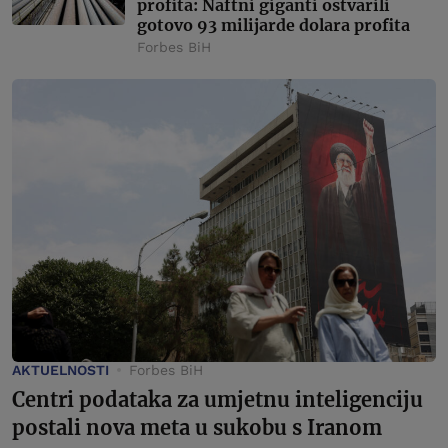
profita: Naftni giganti ostvarili
gotovo 93 milijarde dolara profita
Forbes BiH
AKTUELNOSTI
Forbes BiH
Centri podataka za umjetnu inteligenciju
postali nova meta u sukobu s Iranom