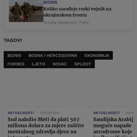
BIZNIS
Koliko zarađuje ruski vojnik na
ukrajinskom frontu
Amela Keserović Polić
TAGOVI
BIZNIS
BOSNA I HERCEGOVINA
EKONOMIJA
FORBES
LJETO
NOVAC
SPLOOT
AKTUELNOSTI
Forbes BiH
AKTUELNOSTI
Forbe
Sud naložio Meti da plati 567
Saudijska Arabija
miliona dolara za mjere zaštite
moguće napade na
mentalnog zdravlja djece na
aerodrome koje bi