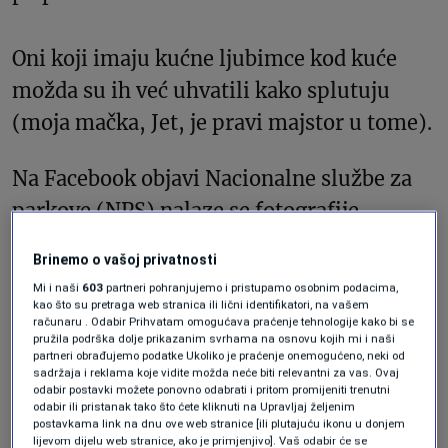
Oni koji imaju kućne ljubimce kod kuće
možda su ih već uhvatili kako splutuju
(moja mačka, Jet, je pravi majstor u tome).
Na Facebook objavi Nacionalne službe za
parkove (NPS) nalaze se fotografije
životinja koje splutuju u divljini –
Brinemo o vašoj privatnosti
uključujući medvjeda, mrmota i vjeverice.
Mi i naši
603
partneri pohranjujemo i pristupamo osobnim podacima,
kao što su pretraga web stranica ili lični identifikatori, na vašem
računaru . Odabir Prihvatam omogućava praćenje tehnologije kako bi se
Jedna slika prikazuje kornjaču usred
pružila podrška dolje prikazanim svrhama na osnovu kojih mi i naši
partneri obrađujemo podatke Ukoliko je praćenje onemogućeno, neki od
„vazdušnog sploota“, sa stomakom na
sadržaja i reklama koje vidite možda neće biti relevantni za vas. Ovaj
zemlji, dok su joj vrat i udovi podignuti
odabir postavki možete ponovno odabrati i pritom promijeniti trenutni
odabir ili pristanak tako što ćete kliknuti na Upravljaj željenim
uvis – poza koja izgleda kao da je sa joga
postavkama link na dnu ove web stranice [ili plutajuću ikonu u donjem
lijevom dijelu web stranice, ako je primjenjivo]. Vaš odabir će se