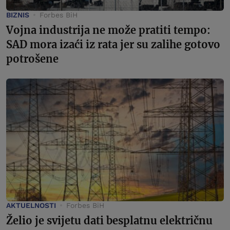
BIZNIS
Forbes BiH
Vojna industrija ne može pratiti tempo:
SAD mora izaći iz rata jer su zalihe gotovo
potrošene
AKTUELNOSTI
Forbes BiH
Želio je svijetu dati besplatnu električnu