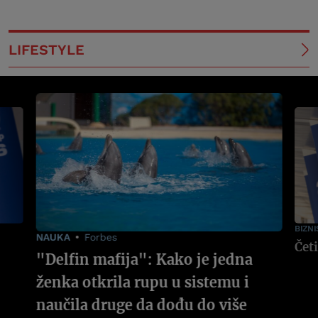
LIFESTYLE
BIZNI
NAUKA
Forbes
"Delfin mafija": Kako je jedna
ženka otkrila rupu u sistemu i
naučila druge da dođu do više