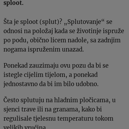
sploot.
Šta je sploot (splut)? „Splutovanje“ se
odnosi na položaj kada se životinje ispruže
po podu, obično licem nadole, sa zadnjim
nogama ispruženim unazad.
Ponekad zauzimaju ovu pozu da bi se
istegle cijelim tijelom, a ponekad
jednostavno da bi im bilo udobno.
Često splutuju na hladnim pločicama, u
sjenci trave ili na granama, kako bi
regulisale tjelesnu temperaturu tokom
velikih vrućina.