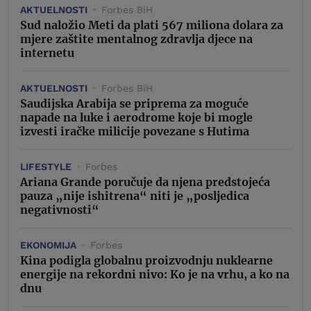
AKTUELNOSTI
Forbes BiH
Sud naložio Meti da plati 567 miliona dolara za
mjere zaštite mentalnog zdravlja djece na
internetu
AKTUELNOSTI
Forbes BiH
Saudijska Arabija se priprema za moguće
napade na luke i aerodrome koje bi mogle
izvesti iračke milicije povezane s Hutima
LIFESTYLE
Forbes
Ariana Grande poručuje da njena predstojeća
pauza „nije ishitrena“ niti je „posljedica
negativnosti“
EKONOMIJA
Forbes
Kina podigla globalnu proizvodnju nuklearne
energije na rekordni nivo: Ko je na vrhu, a ko na
dnu