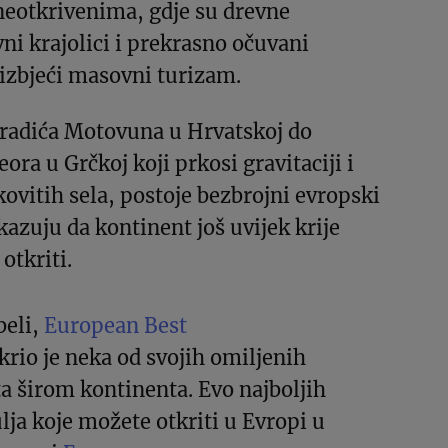
 neotkrivenima, gdje su drevne
vni krajolici i prekrasno očuvani
 izbjeći masovni turizam.
gradića Motovuna u Hrvatskoj do
ra u Grčkoj koji prkosi gravitaciji i
kovitih sela, postoje bezbrojni evropski
kazuju da kontinent još uvijek krije
 otkriti.
beli,
European Best
krio je neka od svojih omiljenih
a širom kontinenta. Evo najboljih
lja koje možete otkriti u Evropi u