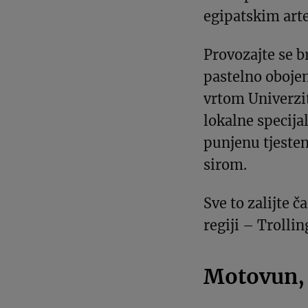
egipatskim art
Provozajte se 
pastelno oboje
vrtom Univerzi
lokalne specija
punjenu tjesten
sirom.
Sve to zalijte 
regiji – Trolli
Motovun,