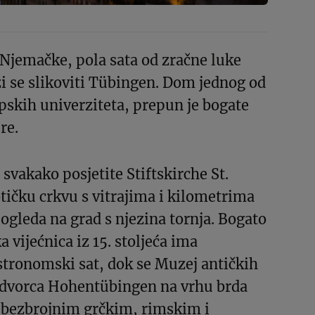
Njemačke, pola sata od zračne luke
zi se slikoviti Tübingen. Dom jednog od
opskih univerziteta, prepun je bogate
re.
svakako posjetite Stiftskirche St.
ičku crkvu s vitrajima i kilometrima
gleda na grad s njezina tornja. Bogato
 vijećnica iz 15. stoljeća ima
stronomski sat, dok se Muzej antičkih
 dvorca Hohentübingen na vrhu brda
 bezbrojnim grčkim, rimskim i