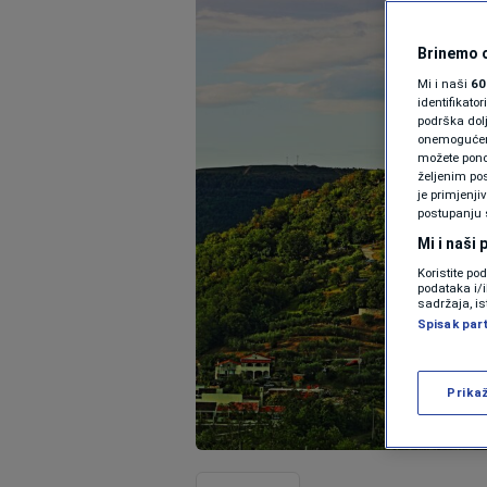
Brinemo o
Mi i naši
60
identifikat
podrška dol
onemogućeno,
možete ponov
željenim pos
je primjenji
postupanju 
Mi i naši
Koristite po
podataka i/
sadržaja, is
Spisak par
Prika