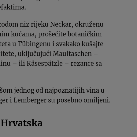
efaktima.
brodom niz rijeku Neckar, okruženu
nim kućama, prošećite botaničkim
teta u Tübingenu i svakako kušajte
litete, uključujući Maultaschen –
inu – ili Käsespätzle – rezance sa
čašom jednog od najpoznatijih vina u
nger i Lemberger su posebno omiljeni.
 Hrvatska