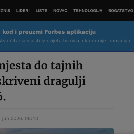
IZNIS
LIDERI
LISTE
NOVAC
TEHNOLOGIJA
BOGATSTVO
j kod i preuzmi Forbes aplikaciju
tvo čitanja vijesti iz svijeta biznisa, ekonomije i inovacija 
mjesta do tajnih
skriveni dragulji
6.
. jun 2026. 08:40