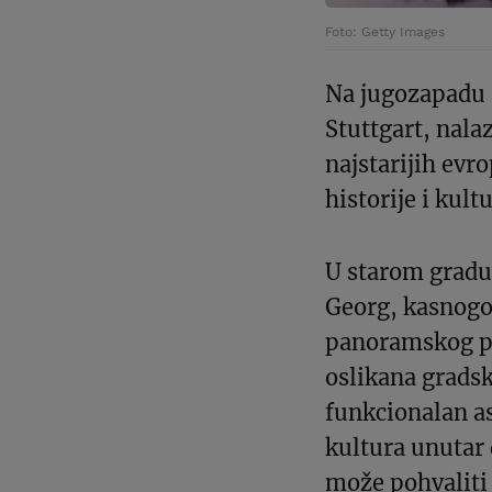
Foto: Getty Images
Na jugozapadu 
Stuttgart, nala
najstarijih evr
historije i kultu
U starom gradu 
Georg, kasnogot
panoramskog po
oslikana gradska
funkcionalan a
kultura unutar
može pohvaliti