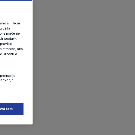
ica ili lični
pružila
 je praćenje
ir postavki
pravljaj
b stranice, ako
te Uredbu o
 Spremanje
ašavanja i
hvatam