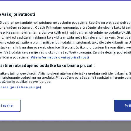
 vašoj privatnosti
3
partneri pohranjujemo i pristupamo osobnim podacima, kao što su pretraga web stran
ori, na vašem računaru . Odabir Prihvatam omogućava praćenje tehnologije kako bi se 
je prikazanim svrhama na osnovu kojih mi i naši partneri obrađujemo podatke Ukoliko
 neki od sadržaja i reklama koje vidite možda neće biti relevantni za vas. Ovaj odab
no odabrati i pritom promijeniti trenutni odabir ili pristanak tako što ćete kliknuti na U
tavkama link na dnu ove web stranice [ili plutajuću ikonu u donjem lijevom dijelu we
vo]. Vaš odabir će se mijenjati u okviru našeg Wеб локација. Za više detalja, pogledaj
s ličnim podacima.
Više informacija o vašoj privatnosti
 partneri obrađujemo podatke kako bismo pružali:
datke o tačnoj geolokaciji. Aktivno skenirajte karakteristike uređaja radi identifikacije.
ili pristupanje podacima na uređaju. Prilagođeno oglašavanje i sadržaj, mjerenje ogl
traživanje publike i razvoj usluga.
tnera (pružalaca usluga)
ži svrhe
Pri