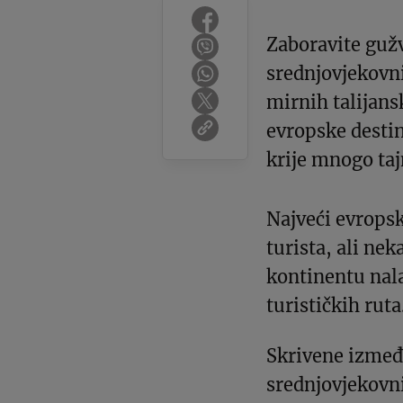
Zaboravite gužv
srednjovjekovni
mirnih talijans
evropske destin
krije mnogo tajn
Najveći evrops
turista, ali ne
kontinentu nala
turističkih ruta
Skrivene između
srednjovjekovni