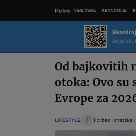
NASLOVNA
EKONOMIJA
B
Skenira
Bolje iskus
Od bajkovitih 
otoka: Ovo su 
Evrope za 202
LIFESTYLE
Forbes Hrvatska
1