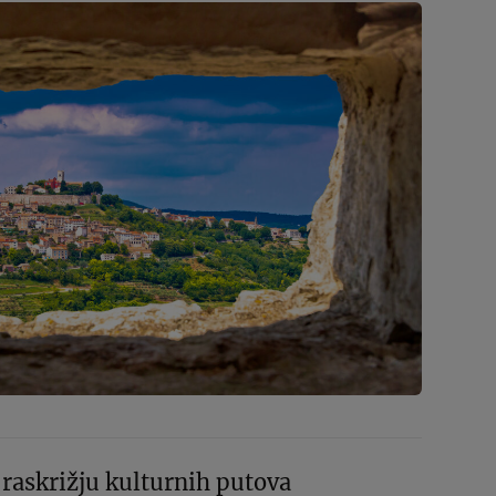
a raskrižju kulturnih putova