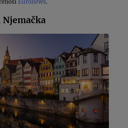
prenosi
Euronews
.
, Njemačka