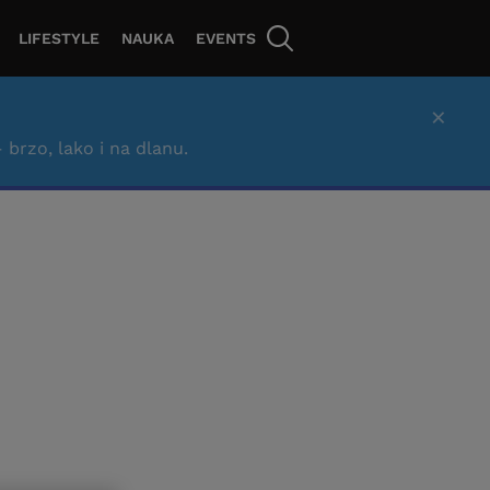
LIFESTYLE
NAUKA
EVENTS
×
– brzo, lako i na dlanu.