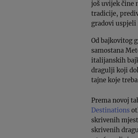
još uvijek čine
tradicije, predi
gradovi uspjeli
Od bajkovitog 
samostana Meteo
italijanskih baj
dragulji koji do
tajne koje treba
Prema novoj ta
Destinations
ot
skrivenih mjest
skrivenih dragu