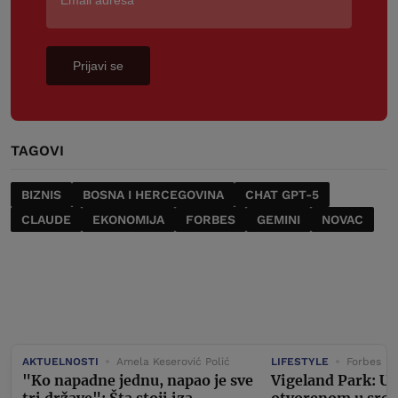
Prijavi se
TAGOVI
BIZNIS
BOSNA I HERCEGOVINA
CHAT GPT-5
CLAUDE
EKONOMIJA
FORBES
GEMINI
NOVAC
AKTUELNOSTI
Amela Keserović Polić
LIFESTYLE
Forbes
"Ko napadne jednu, napao je sve
Vigeland Park: U
tri države": Šta stoji iza
otvorenom u srcu