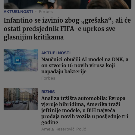
AKTUELNOSTI
Forbes
Infantino se izvinio zbog „grešaka“, ali će
ostati predsjednik FIFA-e uprkos sve
glasnijim kritikama
AKTUELNOSTI
Naučnici obučili AI model na DNK, a
on stvorio 16 novih virusa koji
napadaju bakterije
Forbes
BIZNIS
Analiza tržišta automobila: Evropa
vjeruje hibridima, Amerika traži
jeftinije modele, u BiH najveća
prodaja novih vozila u posljednje tri
godine
Amela Keserović Polić