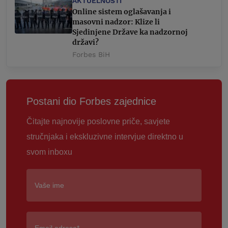
AKTUELNOSTI
Online sistem oglašavanja i
masovni nadzor: Klize li
Sjedinjene Države ka nadzornoj
državi?
Forbes BiH
Postani dio Forbes zajednice
Čitajte najnovije poslovne priče, savjete
stručnjaka i ekskluzivne intervjue direktno u
svom inboxu