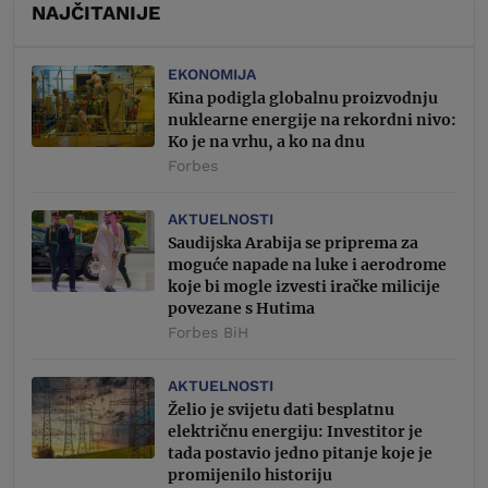
NAJČITANIJE
EKONOMIJA
Kina podigla globalnu proizvodnju
nuklearne energije na rekordni nivo:
Ko je na vrhu, a ko na dnu
Forbes
AKTUELNOSTI
Saudijska Arabija se priprema za
moguće napade na luke i aerodrome
koje bi mogle izvesti iračke milicije
povezane s Hutima
Forbes BiH
AKTUELNOSTI
Želio je svijetu dati besplatnu
električnu energiju: Investitor je
tada postavio jedno pitanje koje je
promijenilo historiju