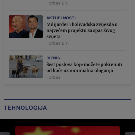
Forbes BiH
AKTUELNOSTI
Milijarder i holivudska zvijezda u
najvećem projektu za spas živog
svijeta
Forbes BiH
BIZNIS
Šest poslova koje možete pokrenuti
od kuće uz minimalna ulaganja
Forbes
TEHNOLOGIJA