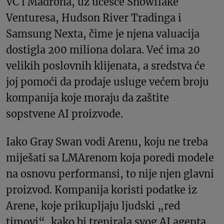
VC i Madrona, uz učešće Snowflake
Venturesa, Hudson River Tradinga i
Samsung Nexta, čime je njena valuacija
dostigla 200 miliona dolara. Već ima 20
velikih poslovnih klijenata, a sredstva će
joj pomoći da prodaje usluge većem broju
kompanija koje moraju da zaštite
sopstvene AI proizvode.
Iako Gray Swan vodi Arenu, koju ne treba
miješati sa LMArenom koja poredi modele
na osnovu performansi, to nije njen glavni
proizvod. Kompanija koristi podatke iz
Arene, koje prikupljaju ljudski „red
timovi“, kako bi trenirala svog AI agenta