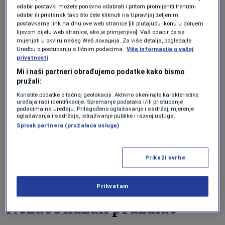
postajao sveprisutan, Bettridge je shvatio
odabir postavki možete ponovno odabrati i pritom promijeniti trenutni
odabir ili pristanak tako što ćete kliknuti na Upravljaj željenim
koliko je važno testirati granice tih AI
postavkama link na dnu ove web stranice [ili plutajuću ikonu u donjem
modela. Tehnologija je korištena za
lijevom dijelu web stranice, ako je primjenjivo]. Vaš odabir će se
mijenjati u okviru našeg Wеб локација. Za više detalja, pogledajte
planiranje masovnih pucnjava, krađu
Uredbu o postupanju s ličnim podacima.
Više informacija o vašoj
privatnosti
novca i kreiranje nezakonitog materijala
Mi i naši partneri obrađujemo podatke kako bismo
seksualnog zlostavljanja djece.
pružali:
Koristite podatke o tačnoj geolokaciji. Aktivno skenirajte karakteristike
uređaja radi identifikacije. Spremanje podataka i/ili pristupanje
„Sada imamo veoma snažne modele
podacima na uređaju. Prilagođeno oglašavanje i sadržaj, mjerenje
oglašavanja i sadržaja, istraživanje publike i razvoj usluga.
kojima svako može pristupiti sa bilo kojeg
Spisak partnera (pružalaca usluga)
mjesta u svijetu, što je zastrašujuća
pomisao“, kaže Bettridge. „Ljudi zaista
Prikaži svrhe
pokušavaju da ih koriste za štetne stvari.“
Prihvatam
Nezaobilazan pružalac