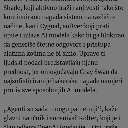
Shade, koji aktivno traži ranjivosti tako što
kontinuirano napada sistem na različite
načine, kao i Cygnal, softver koji prati
upite i izlaze AI modela kako bi ga blokirao
da generiše štetne odgovore i pristupa
alatima kojima ne bi smio. Upravo ti
ljudski podaci predstavljaju njenu
prednost, jer omogućavaju Gray Swan da
najsofisticiranije hakerske napade usmjeri
protiv sve sposobnijih AI modela.
„Agenti su sada mnogo pametniji“, kaže
glavni naučnik i suosnivač Kolter, koji je i
član odbora OpenAI fondacije. „Oni traže