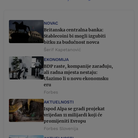
NOVAC
Britanska centralna banka:
Stablecoini bi mogli izgubiti
bitku za budućnost novca
Šerif Kapetanović
EKONOMIJA
BDP raste, kompanije zarađuju,
ali radna mjesta nestaju:
Ulazimo li u novu ekonomsku
eru
Forbes
AKTUELNOSTI
Ispod Alpa se gradi projekat
vrijedan 11 milijardi koji će
promijeniti Evropu
Forbes Slovenija