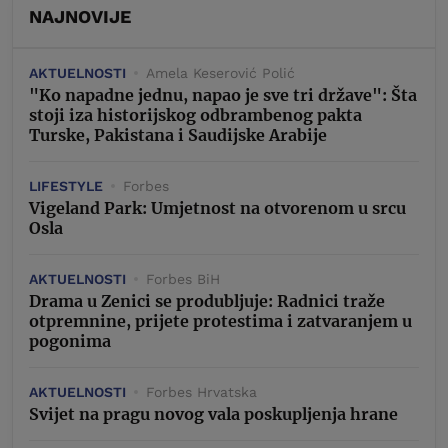
NAJNOVIJE
AKTUELNOSTI
Amela Keserović Polić
"Ko napadne jednu, napao je sve tri države": Šta
stoji iza historijskog odbrambenog pakta
Turske, Pakistana i Saudijske Arabije
LIFESTYLE
Forbes
Vigeland Park: Umjetnost na otvorenom u srcu
Osla
AKTUELNOSTI
Forbes BiH
Drama u Zenici se produbljuje: Radnici traže
otpremnine, prijete protestima i zatvaranjem u
pogonima
AKTUELNOSTI
Forbes Hrvatska
Svijet na pragu novog vala poskupljenja hrane