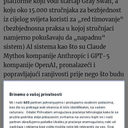
platforme koju vodi startap Gray Swan, a
koju oko 15.000 stručnjaka za bezbjednost
iz cijelog svijeta koristi za „red timovanje“
(bezbjednosna praksa u kojoj stručnjaci
namjerno pokušavaju da „napadnu“
sistem) AI sistema kao što su Claude
Mythos kompanije Anthropic i GPT-5
kompanije OpenAI, pronalazeći i
popravljajući ranjivosti prije nego što budu
iskorišćene. Na tome je zaradio 10.000
dolara.
Brinemo o vašoj privatnosti
Mi i naši
603
partneri pohranjujemo i pristupamo osobnim podacima,
kao što su pretraga web stranica ili lični identifikatori, na vašem
To nije mnogo za dobro plaćenog
računaru . Odabir Prihvatam omogućava praćenje tehnologije kako bi se
pružila podrška dolje prikazanim svrhama na osnovu kojih mi i naši
softverskog inženjera. Ali kako je AI
partneri obrađujemo podatke Ukoliko je praćenje onemogućeno, neki od
sadržaja i reklama koje vidite možda neće biti relevantni za vas. Ovaj