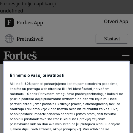
Forbes je bolji u aplikaciji
undefined
Otvori App
Forbes App
Pretraživač
Nastavi
Brinemo o vašoj privatnosti
Mi i naši
603
partneri pohranjujemo i pristupamo osobnim podacima,
GEMINI
kao što su pretraga web stranica ili lični identifikatori, na vašem
računaru . Odabir Prihvatam omogućava praćenje tehnologije kako bi se
pružila podrška dolje prikazanim svrhama na osnovu kojih mi i naši
partneri obrađujemo podatke Ukoliko je praćenje onemogućeno, neki od
TEHNOLOGIJA
sadržaja i reklama koje vidite možda neće biti relevantni za vas. Ovaj
Vojska od 15.000 hakera ovog AI
odabir postavki možete ponovno odabrati i pritom promijeniti trenutni
startupa testira Claude, GPT-5 i
odabir ili pristanak tako što ćete kliknuti na Upravljaj željenim
Gemini
postavkama link na dnu ove web stranice [ili plutajuću ikonu u donjem
lijevom dijelu web stranice, ako je primjenjivo]. Vaš odabir će se
Forbes