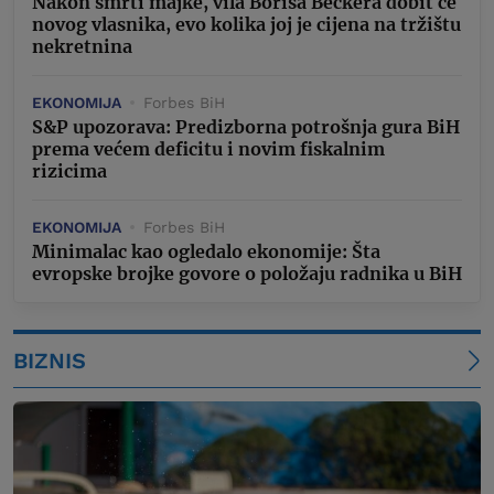
Nakon smrti majke, vila Borisa Beckera dobit će
novog vlasnika, evo kolika joj je cijena na tržištu
nekretnina
EKONOMIJA
Forbes BiH
S&P upozorava: Predizborna potrošnja gura BiH
prema većem deficitu i novim fiskalnim
rizicima
EKONOMIJA
Forbes BiH
Minimalac kao ogledalo ekonomije: Šta
evropske brojke govore o položaju radnika u BiH
BIZNIS