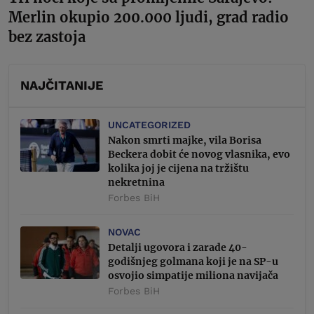
Merlin okupio 200.000 ljudi, grad radio
bez zastoja
NAJČITANIJE
UNCATEGORIZED
Nakon smrti majke, vila Borisa
Beckera dobit će novog vlasnika, evo
kolika joj je cijena na tržištu
nekretnina
Forbes BiH
NOVAC
Detalji ugovora i zarade 40-
godišnjeg golmana koji je na SP-u
osvojio simpatije miliona navijača
Forbes BiH