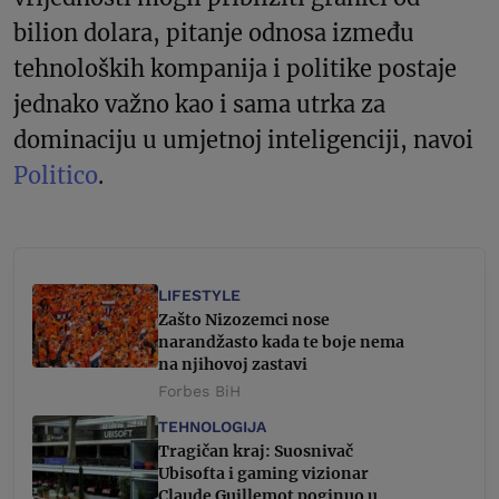
bilion dolara, pitanje odnosa između
tehnoloških kompanija i politike postaje
jednako važno kao i sama utrka za
dominaciju u umjetnoj inteligenciji, navoi
Politico
.
LIFESTYLE
Zašto Nizozemci nose
narandžasto kada te boje nema
na njihovoj zastavi
Forbes BiH
TEHNOLOGIJA
Tragičan kraj: Suosnivač
Ubisofta i gaming vizionar
Claude Guillemot poginuo u