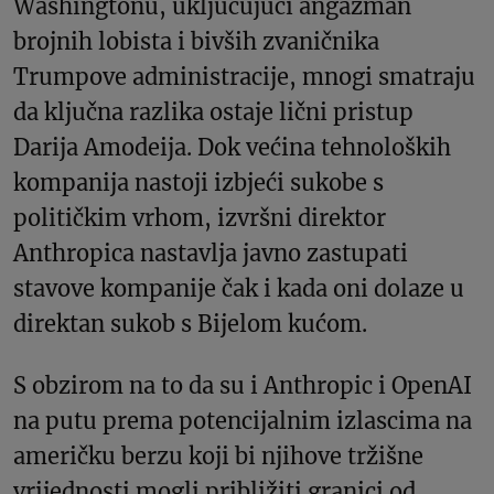
Washingtonu, uključujući angažman
brojnih lobista i bivših zvaničnika
Trumpove administracije, mnogi smatraju
da ključna razlika ostaje lični pristup
Darija Amodeija. Dok većina tehnoloških
kompanija nastoji izbjeći sukobe s
političkim vrhom, izvršni direktor
Anthropica nastavlja javno zastupati
stavove kompanije čak i kada oni dolaze u
direktan sukob s Bijelom kućom.
S obzirom na to da su i Anthropic i OpenAI
na putu prema potencijalnim izlascima na
američku berzu koji bi njihove tržišne
vrijednosti mogli približiti granici od