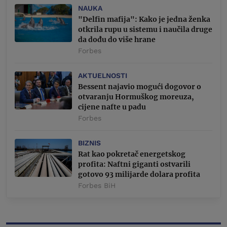
NAUKA
"Delfin mafija": Kako je jedna ženka
otkrila rupu u sistemu i naučila druge
da dođu do više hrane
Forbes
AKTUELNOSTI
Bessent najavio mogući dogovor o
otvaranju Hormuškog moreuza,
cijene nafte u padu
Forbes
BIZNIS
Rat kao pokretač energetskog
profita: Naftni giganti ostvarili
gotovo 93 milijarde dolara profita
Forbes BiH