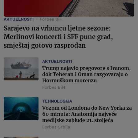
AKTUELNOSTI
Forbes BiH
Sarajevo na vrhuncu ljetne sezone:
Merlinovi koncerti i SFF pune grad,
smještaj gotovo rasprodan
AKTUELNOSTI
Trump najavio pregovore s Iranom,
dok Teheran i Oman razgovaraju o
Hormuškom moreuzu
Forbes BiH
TEHNOLOGIJA
Vozom od Londona do New Yorka za
60 minuta: Anatomija najveće
medijske zablude 21. stoljeća
Forbes Srbija