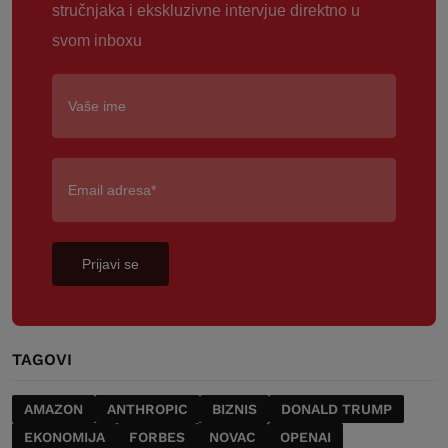
stručnjaka i ekskluzivne intervjue direktno u
svom inboxu
Prijavi se
TAGOVI
AMAZON
ANTHROPIC
BIZNIS
DONALD TRUMP
EKONOMIJA
FORBES
NOVAC
OPENAI