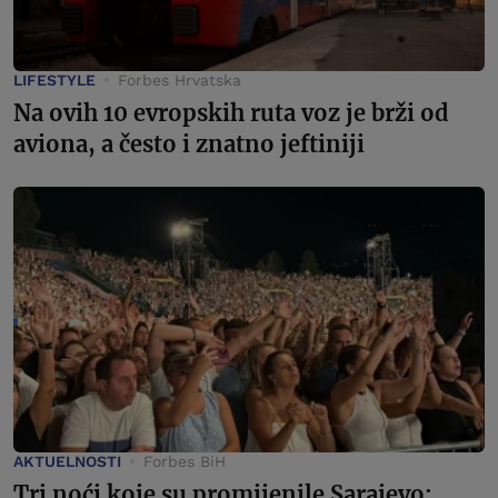
LIFESTYLE
Forbes Hrvatska
Na ovih 10 evropskih ruta voz je brži od
aviona, a često i znatno jeftiniji
AKTUELNOSTI
Forbes BiH
Tri noći koje su promijenile Sarajevo: