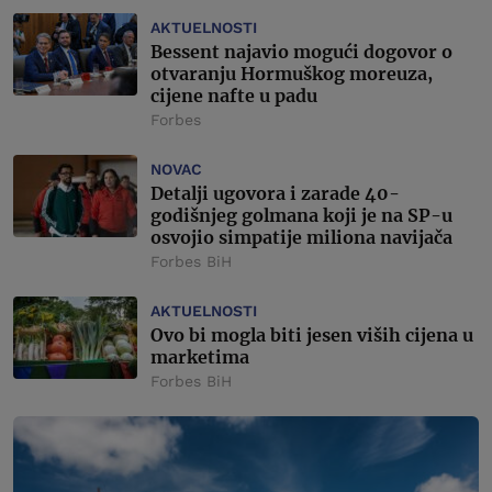
AKTUELNOSTI
Bessent najavio mogući dogovor o
otvaranju Hormuškog moreuza,
cijene nafte u padu
Forbes
NOVAC
Detalji ugovora i zarade 40-
godišnjeg golmana koji je na SP-u
osvojio simpatije miliona navijača
Forbes BiH
AKTUELNOSTI
Ovo bi mogla biti jesen viših cijena u
marketima
Forbes BiH