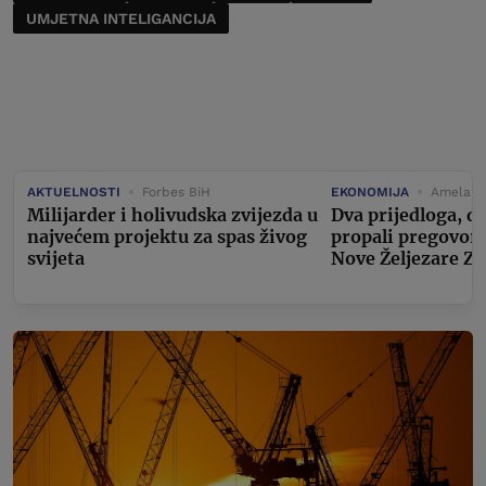
UMJETNA INTELIGANCIJA
AKTUELNOSTI
Forbes BiH
EKONOMIJA
Amela Ke
Milijarder i holivudska zvijezda u
Dva prijedloga, d
najvećem projektu za spas živog
propali pregovori
svijeta
Nove Željezare Ze