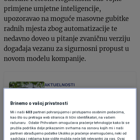
primjene umjetne inteligencije,
upozoravao na moguće masovne gubitke
radnih mjesta zbog automatizacije te
nedavno doveo u pitanje zvaničnu verziju
događaja vezanu za sigurnosni propust u
novom modelu kompanije.
AKTUELNOSTI
Kako je umjetna inteligencija
zauvijek promijenila internet
Brinemo o vašoj privatnosti
Forbes BiH
Mi i naši
603
partneri pohranjujemo i pristupamo osobnim podacima,
AKTUELNOSTI
kao što su pretraga web stranica ili lični identifikatori, na vašem
Umjetna inteligencija još ne
računaru . Odabir Prihvatam omogućava praćenje tehnologije kako bi se
preuzima cijele poslove, ali već
pružila podrška dolje prikazanim svrhama na osnovu kojih mi i naši
partneri obrađujemo podatke Ukoliko je praćenje onemogućeno, neki od
mijenja tržište rada
sadržaja i reklama koje vidite možda neće biti relevantni za vas. Ovaj