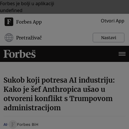
Forbes je bolji u aplikaciji
undefined
Otvori App
Forbes App
Pretraživač
Nastavi
Sukob koji potresa AI industriju:
Kako je šef Anthropica ušao u
otvoreni konflikt s Trumpovom
administracijom
AI
Forbes BiH