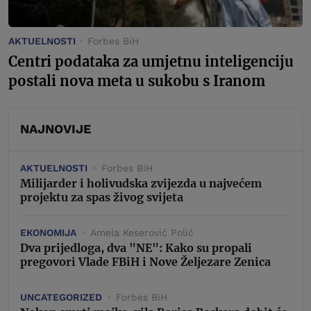
AKTUELNOSTI
Forbes BiH
Centri podataka za umjetnu inteligenciju
postali nova meta u sukobu s Iranom
NAJNOVIJE
AKTUELNOSTI
Forbes BiH
Milijarder i holivudska zvijezda u najvećem
projektu za spas živog svijeta
EKONOMIJA
Amela Keserović Polić
Dva prijedloga, dva "NE": Kako su propali
pregovori Vlade FBiH i Nove Željezare Zenica
UNCATEGORIZED
Forbes BiH