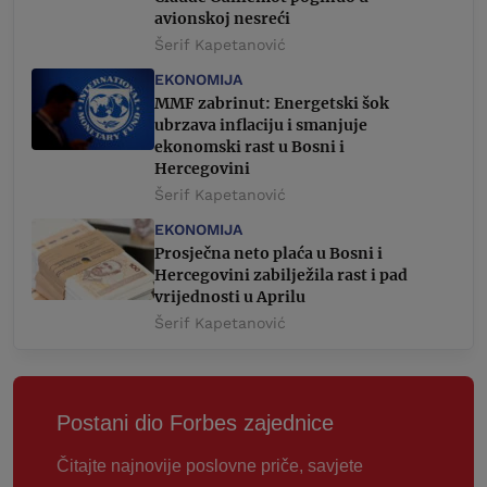
avionskoj nesreći
Šerif Kapetanović
EKONOMIJA
MMF zabrinut: Energetski šok
ubrzava inflaciju i smanjuje
ekonomski rast u Bosni i
Hercegovini
Šerif Kapetanović
EKONOMIJA
Prosječna neto plaća u Bosni i
Hercegovini zabilježila rast i pad
vrijednosti u Aprilu
Šerif Kapetanović
Postani dio Forbes zajednice
Čitajte najnovije poslovne priče, savjete