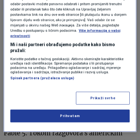
Forbes BiH
odabir postavki možete ponovno odabrati i pritom promijeniti trenutni
odabir ili pristanak tako što ćete kliknuti na Upravljaj željenim
postavkama link na dnu ove web stranice [ili plutajuću ikonu u donjem
lijevom dijelu web stranice, ako je primjenjivo]. Vaš odabir će se
Ironično je i to što je Anthropic
mijenjati u okviru našeg Wеб локација. Za više detalja, pogledajte
Uredbu o postupanju s ličnim podacima.
Više informacija o vašoj
istovremeno sarađivao s Bijelom kućom na
privatnosti
brojnim projektima. Kompanija je podržala
Mi i naši partneri obrađujemo podatke kako bismo
pružali:
administrativni Akcioni plan za umjetnu
Koristite podatke o tačnoj geolokaciji. Aktivno skenirajte karakteristike
uređaja radi identifikacije. Spremanje podataka i/ili pristupanje
inteligenciju, učestvovala u obrazovnim
podacima na uređaju. Prilagođeno oglašavanje i sadržaj, mjerenje
oglašavanja i sadržaja, istraživanje publike i razvoj usluga.
inicijativama i održavala redovne kontakte
Spisak partnera (pružalaca usluga)
s Kongresom i federalnim institucijama.
Prikaži svrhe
Problem je nastao nakon što je Amazon
prijavio mogućnost zaobilaženja
Prihvatam
sigurnosnih ograda ugrađenih u model
Fable 5. Tokom razgovora s američkim