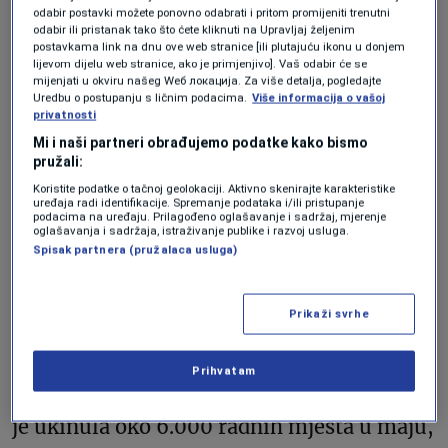
odabir postavki možete ponovno odabrati i pritom promijeniti trenutni
AKTUELNOSTI
odabir ili pristanak tako što ćete kliknuti na Upravljaj željenim
postavkama link na dnu ove web stranice [ili plutajuću ikonu u donjem
Irfan Mirza, jedan od čelnih ljudi
lijevom dijelu web stranice, ako je primjenjivo]. Vaš odabir će se
Microsofta: Niko drugi neće
mijenjati u okviru našeg Wеб локација. Za više detalja, pogledajte
čuvati Bosnu i Hercegovinu ako
Uredbu o postupanju s ličnim podacima.
Više informacija o vašoj
je vi ne čuvate
privatnosti
Forbes BiH
Mi i naši partneri obrađujemo podatke kako bismo
pružali:
Koristite podatke o tačnoj geolokaciji. Aktivno skenirajte karakteristike
Dionice Microsofta pale su oko 19 posto
uređaja radi identifikacije. Spremanje podataka i/ili pristupanje
podacima na uređaju. Prilagođeno oglašavanje i sadržaj, mjerenje
tokom proteklog mjeseca, što predstavlja
oglašavanja i sadržaja, istraživanje publike i razvoj usluga.
Spisak partnera (pružalaca usluga)
najlošiji mjesečni rezultat kompanije od
perioda dot-com krize.
Prikaži svrhe
Microsoft je i ranije provodio velika
Prihvatam
restrukturiranja. Prošle godine kompanija
je ukinula oko 6.000 radnih mjesta u maju,