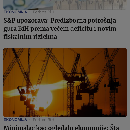
EKONOMIJA
Forbes BiH
S&P upozorava: Predizborna potrošnja
gura BiH prema većem deficitu i novim
fiskalnim rizicima
EKONOMIJA
Forbes BiH
Minimalac kao ogledalo ekonomije: Šta