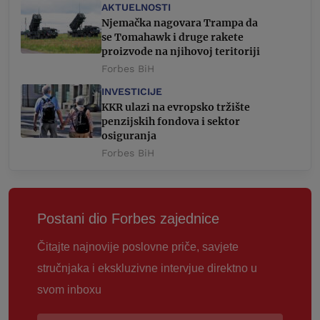
AKTUELNOSTI
Njemačka nagovara Trampa da
se Tomahawk i druge rakete
proizvode na njihovoj teritoriji
Forbes BiH
INVESTICIJE
KKR ulazi na evropsko tržište
penzijskih fondova i sektor
osiguranja
Forbes BiH
Postani dio Forbes zajednice
Čitajte najnovije poslovne priče, savjete
stručnjaka i ekskluzivne intervjue direktno u
svom inboxu