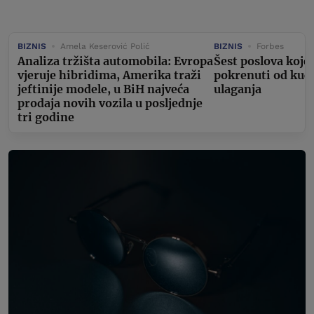
BIZNIS
Amela Keserović Polić
BIZNIS
Forbes
Analiza tržišta automobila: Evropa
Šest poslova koje
vjeruje hibridima, Amerika traži
pokrenuti od kuć
jeftinije modele, u BiH najveća
ulaganja
prodaja novih vozila u posljednje
tri godine