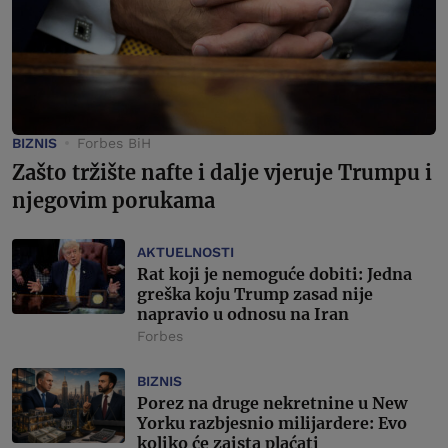
BIZNIS
Forbes BiH
Zašto tržište nafte i dalje vjeruje Trumpu i
njegovim porukama
AKTUELNOSTI
Rat koji je nemoguće dobiti: Jedna
greška koju Trump zasad nije
napravio u odnosu na Iran
Forbes
BIZNIS
Porez na druge nekretnine u New
Yorku razbjesnio milijardere: Evo
koliko će zaista plaćati