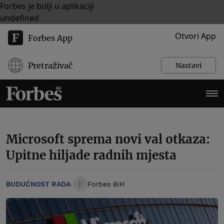
Forbes je bolji u aplikaciji
undefined
Otvori App
Forbes App
Pretraživač
Nastavi
Microsoft sprema novi val otkaza:
Upitne hiljade radnih mjesta
BUDUĆNOST RADA
Forbes BiH