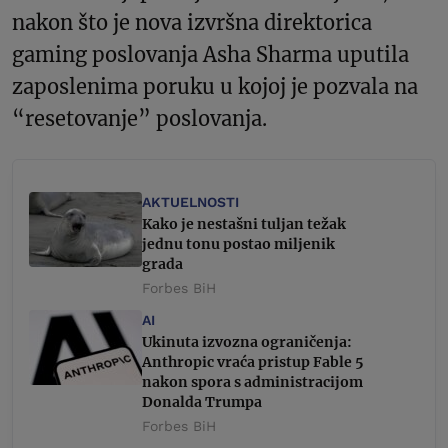
nakon što je nova izvršna direktorica
gaming poslovanja Asha Sharma uputila
zaposlenima poruku u kojoj je pozvala na
“resetovanje” poslovanja.
AKTUELNOSTI
Kako je nestašni tuljan težak
jednu tonu postao miljenik
grada
Forbes BiH
AI
Ukinuta izvozna ograničenja:
Anthropic vraća pristup Fable 5
nakon spora s administracijom
Donalda Trumpa
Forbes BiH