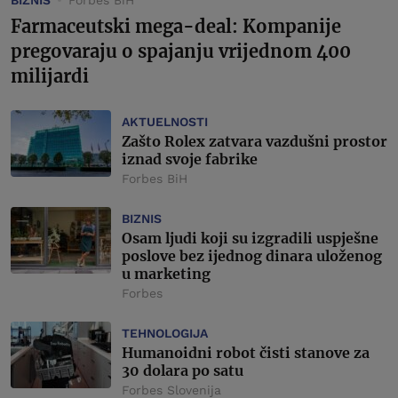
BIZNIS
Forbes BiH
Farmaceutski mega-deal: Kompanije
pregovaraju o spajanju vrijednom 400
milijardi
AKTUELNOSTI
Zašto Rolex zatvara vazdušni prostor
iznad svoje fabrike
Forbes BiH
BIZNIS
Osam ljudi koji su izgradili uspješne
poslove bez ijednog dinara uloženog
u marketing
Forbes
TEHNOLOGIJA
Humanoidni robot čisti stanove za
30 dolara po satu
Forbes Slovenija