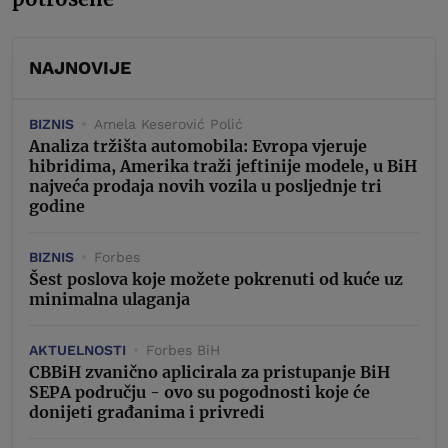
NAJNOVIJE
BIZNIS
Amela Keserović Polić
Analiza tržišta automobila: Evropa vjeruje
hibridima, Amerika traži jeftinije modele, u BiH
najveća prodaja novih vozila u posljednje tri
godine
BIZNIS
Forbes
Šest poslova koje možete pokrenuti od kuće uz
minimalna ulaganja
AKTUELNOSTI
Forbes BiH
CBBiH zvanično aplicirala za pristupanje BiH
SEPA području - ovo su pogodnosti koje će
donijeti građanima i privredi