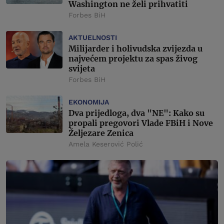
Washington ne želi prihvatiti
Forbes BiH
AKTUELNOSTI
Milijarder i holivudska zvijezda u
najvećem projektu za spas živog
svijeta
Forbes BiH
EKONOMIJA
Dva prijedloga, dva "NE": Kako su
propali pregovori Vlade FBiH i Nove
Željezare Zenica
Amela Keserović Polić