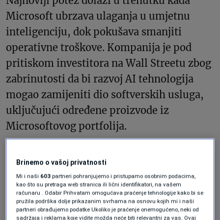
Najnoviji potez dolazi u trenutku kada
Microsoft ubrzava ulaganja u umjetnu
inteligenciju, dok pokušava smanjiti
operativne troškove. Kompanija je pod
pritiskom investitora na Wall Streetu zbog
zabrinutosti da bi razvoj AI tehnologija
mogao zamijeniti dio softverskih usluga,
uključujući određene proizvode iz
Microsoftovog portfolija.
Brinemo o vašoj privatnosti
TEHNOLOGIJA
Mi i naši
603
partneri pohranjujemo i pristupamo osobnim podacima,
“RAMageddon”: Apple i
kao što su pretraga web stranica ili lični identifikatori, na vašem
Microsoft podižu cijene zbog
računaru . Odabir Prihvatam omogućava praćenje tehnologije kako bi se
globalne krize memorijskih
pružila podrška dolje prikazanim svrhama na osnovu kojih mi i naši
čipova
partneri obrađujemo podatke Ukoliko je praćenje onemogućeno, neki od
sadržaja i reklama koje vidite možda neće biti relevantni za vas. Ovaj
Šerif Kapetanović