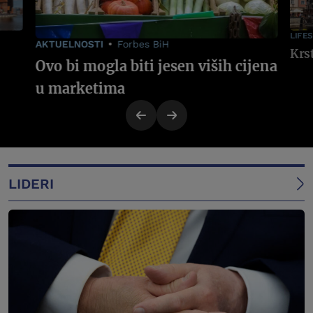
LIFE
AKTUELNOSTI
Forbes BiH
Ovo bi mogla biti jesen viših cijena
u marketima
LIDERI