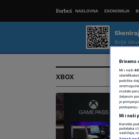
NASLOVNA
EKONOMIJA
B
Skenira
Bolje iskus
Brinemo o
Mi i naši
60
XBOX
identifikat
podrška dol
onemogućeno,
možete ponov
željenim pos
je primjenji
postupanju 
Mi i naši
Koristite po
podataka i/
sadržaja, is
Spisak par