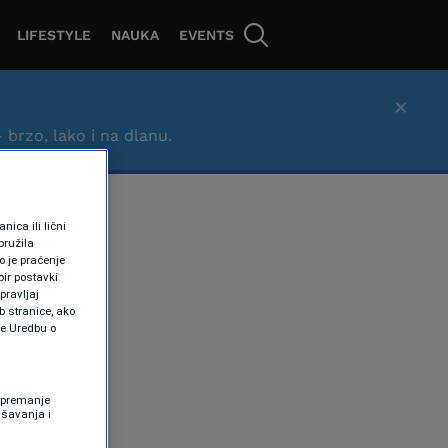
LIFESTYLE
NAUKA
EVENTS
×
– brzo, lako i na dlanu.
ica ili lični
pružila
 je praćenje
ir postavki
pravljaj
b stranice, ako
te Uredbu o
 Spremanje
ašavanja i