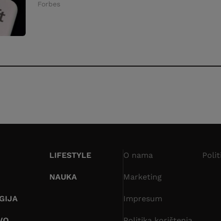
Forbes
LIFESTYLE
O nama
Polit
NAUKA
Marketing
GIJA
Impresum
VO
Politika korištenja