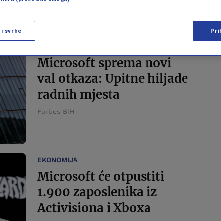
ži svrhe
Pri
BUDUĆNOST RADA
Microsoft sprema novi
val otkaza: Upitne hiljade
radnih mjesta
Forbes BiH
EKONOMIJA
Microsoft će otpustiti
1.900 zaposlenika iz
Activisiona i Xboxa