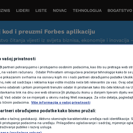
IZNIS
LIDERI
LISTE
NOVAC
TEHNOLOGIJA
BOGATSTVO
j kod i preuzmi Forbes aplikaciju
tvo čitanja vijesti iz svijeta biznisa, ekonomije i inovacija 
 vašoj privatnosti
3
partneri pohranjujemo i pristupamo osobnim podacima, kao što su pretraga web stran
ori, na vašem računaru . Odabir Prihvatam omogućava praćenje tehnologije kako bi se 
je prikazanim svrhama na osnovu kojih mi i naši partneri obrađujemo podatke Ukoliko
 neki od sadržaja i reklama koje vidite možda neće biti relevantni za vas. Ovaj odab
no odabrati i pritom promijeniti trenutni odabir ili pristanak tako što ćete kliknuti na U
tavkama link na dnu ove web stranice [ili plutajuću ikonu u donjem lijevom dijelu we
INDUSTRIJE
vo]. Vaš odabir će se mijenjati u okviru našeg Wеб локација. Za više detalja, pogledaj
Kriza u gaming industriji
s ličnim podacima.
Više informacija o vašoj privatnosti
pogađa Microsoft: Xbox
 partneri obrađujemo podatke kako bismo pružali:
datke o tačnoj geolokaciji. Aktivno skenirajte karakteristike uređaja radi identifikacije.
otpušta hiljade radnika
ili pristupanje podacima na uređaju. Prilagođeno oglašavanje i sadržaj, mjerenje ogl
traživanje publike i razvoj usluga.
Forbes BiH
tnera (pružalaca usluga)