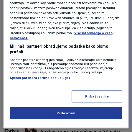
sadržaja i reklama koje vidite možda neće biti relevantni za vas. Ovaj
odabir postavki možete ponovno odabrati i pritom promijeniti trenutni
INVESTICIJE
odabir ili pristanak tako što ćete kliknuti na Upravljaj željenim
Paradoks nekretnina u BiH:
postavkama link na dnu ove web stranice [ili plutajuću ikonu u donjem
Infrastrukturni bum maskira oštar
lijevom dijelu web stranice, ako je primjenjivo]. Vaš odabir će se
mijenjati u okviru našeg Wеб локација. Za više detalja, pogledajte
pad stanogradnje
Uredbu o postupanju s ličnim podacima.
Više informacija o vašoj
Forbes BiH
privatnosti
Mi i naši partneri obrađujemo podatke kako bismo
HRANA
pružali:
Heineken povlači radikalan potez:
Koristite podatke o tačnoj geolokaciji. Aktivno skenirajte karakteristike
Gigant prvi put u historiji imenuje
uređaja radi identifikacije. Spremanje podataka i/ili pristupanje
autsajdera za direktora
podacima na uređaju. Prilagođeno oglašavanje i sadržaj, mjerenje
oglašavanja i sadržaja, istraživanje publike i razvoj usluga.
Forbes BiH
Spisak partnera (pružalaca usluga)
AKTUELNOSTI
Slovenija ulazi na kinesko tržište sa
Prikaži svrhe
rekordnom emisijom panda
obveznica od 4 milijarde juana
Šerif Kapetanović
Prihvatam
AKTUELNOSTI
Forbes magazin večeras u 20 sati: