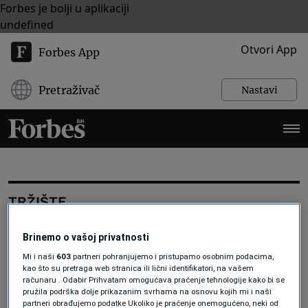
Forbes je bolji u aplikaciji
undefined
Otvori App
Forbes App
Pretraživač
Nastavi
TRŽIŠTE
Brinemo o vašoj privatnosti
INVESTICIJE
Mi i naši
603
partneri pohranjujemo i pristupamo osobnim podacima,
Zašto investitori kažnjavaju Netflix
kao što su pretraga web stranica ili lični identifikatori, na vašem
u trenutku kad je finansijski
računaru . Odabir Prihvatam omogućava praćenje tehnologije kako bi se
najstabilniji
pružila podrška dolje prikazanim svrhama na osnovu kojih mi i naši
Forbes BiH
partneri obrađujemo podatke Ukoliko je praćenje onemogućeno, neki od