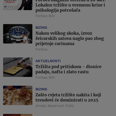
Lokalno tržište u vremenu krize i
psihologija potrošača
Forbes BiH
BIZNIS
Nakon velikog skoka, izvoz
švicarskih satova naglo pao zbog
prijetnje carinama
Forbes
AKTUELNOSTI
Tržišta pod pritiskom - dionice
padaju, nafta i zlato rastu
Forbes BiH
BIZNIS
Zašto cvjeta tržište nakita i koji
trendovi će dominirati u 2025
Amela Keserović Polić