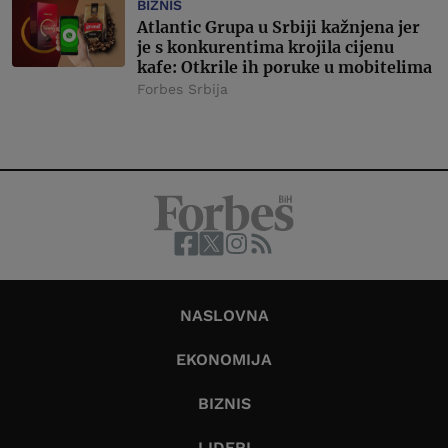
BIZNIS
Atlantic Grupa u Srbiji kažnjena jer
je s konkurentima krojila cijenu
kafe: Otkrile ih poruke u mobitelima
Forbes Srbija
NASLOVNA
EKONOMIJA
BIZNIS
LIDERI