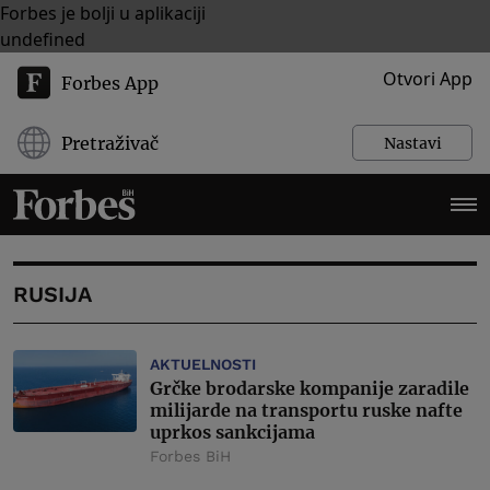
Forbes je bolji u aplikaciji
undefined
Otvori App
Forbes App
Pretraživač
Nastavi
RUSIJA
AKTUELNOSTI
Grčke brodarske kompanije zaradile
milijarde na transportu ruske nafte
uprkos sankcijama
Forbes BiH