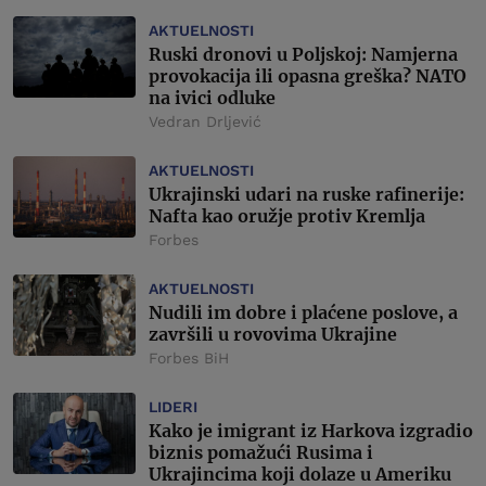
AKTUELNOSTI
Ruski dronovi u Poljskoj: Namjerna
provokacija ili opasna greška? NATO
na ivici odluke
Vedran Drljević
AKTUELNOSTI
Ukrajinski udari na ruske rafinerije:
Nafta kao oružje protiv Kremlja
Forbes
AKTUELNOSTI
Nudili im dobre i plaćene poslove, a
završili u rovovima Ukrajine
Forbes BiH
LIDERI
Kako je imigrant iz Harkova izgradio
biznis pomažući Rusima i
Ukrajincima koji dolaze u Ameriku