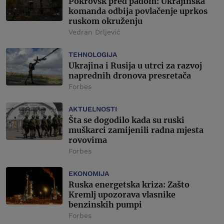
Pokrovsk pred padom: Ukrajinska
komanda odbija povlačenje uprkos
ruskom okruženju
Vedran Drljević
TEHNOLOGIJA
Ukrajina i Rusija u utrci za razvoj
naprednih dronova presretača
Forbes
AKTUELNOSTI
Šta se dogodilo kada su ruski
muškarci zamijenili radna mjesta
rovovima
Forbes
EKONOMIJA
Ruska energetska kriza: Zašto
Kremlj upozorava vlasnike
benzinskih pumpi
Forbes