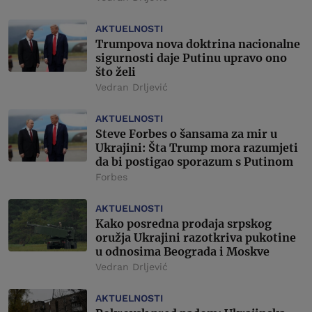
AKTUELNOSTI
Trumpova nova doktrina nacionalne
sigurnosti daje Putinu upravo ono
što želi
Vedran Drljević
AKTUELNOSTI
Steve Forbes o šansama za mir u
Ukrajini: Šta Trump mora razumjeti
da bi postigao sporazum s Putinom
Forbes
AKTUELNOSTI
Kako posredna prodaja srpskog
oružja Ukrajini razotkriva pukotine
u odnosima Beograda i Moskve
Vedran Drljević
AKTUELNOSTI