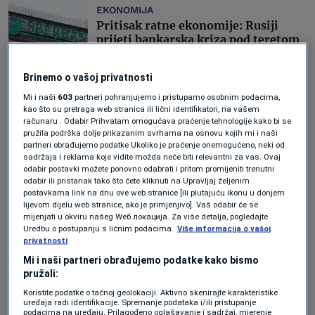
EKONOMIJA
Pritisak ratne ekonomije: Rusiji
prijeti bankarska kriza pod teretom
vojnih troškova
Forbes BiH
Brinemo o vašoj privatnosti
Mi i naši
603
partneri pohranjujemo i pristupamo osobnim podacima,
AKTUELNOSTI
kao što su pretraga web stranica ili lični identifikatori, na vašem
Ukrajina traži 6,6 milijardi eura od
računaru . Odabir Prihvatam omogućava praćenje tehnologije kako bi se
EU za naoružanje zbog "ključnog
pružila podrška dolje prikazanim svrhama na osnovu kojih mi i naši
momenta" na bojnom polju
partneri obrađujemo podatke Ukoliko je praćenje onemogućeno, neki od
sadržaja i reklama koje vidite možda neće biti relevantni za vas. Ovaj
Forbes BiH
odabir postavki možete ponovno odabrati i pritom promijeniti trenutni
odabir ili pristanak tako što ćete kliknuti na Upravljaj željenim
TEHNOLOGIJA
postavkama link na dnu ove web stranice [ili plutajuću ikonu u donjem
lijevom dijelu web stranice, ako je primjenjivo]. Vaš odabir će se
Jedan projektil, 36 meta i brzina od
mijenjati u okviru našeg Wеб локација. Za više detalja, pogledajte
13.000 kilometara na sat - šta je
Uredbu o postupanju s ličnim podacima.
Više informacija o vašoj
zapravo Orešnik i zašto je Evropa
privatnosti
zabrinuta
Mi i naši partneri obrađujemo podatke kako bismo
Šerif Kapetanović
pružali:
Koristite podatke o tačnoj geolokaciji. Aktivno skenirajte karakteristike
AKTUELNOSTI
uređaja radi identifikacije. Spremanje podataka i/ili pristupanje
Četiri fronta SAD-a: Pritisak na
podacima na uređaju. Prilagođeno oglašavanje i sadržaj, mjerenje