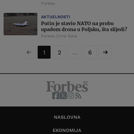
Forbes
AKTUELNOSTI
Putin je stavio NATO na probu
upadom drona u Poljsku, šta slijedi?
Forbes Crna Gora
1
2
…
6
NASLOVNA
EKONOMIJA