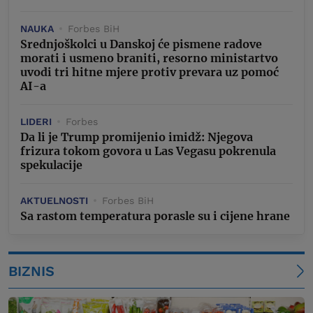
NAUKA
Forbes BiH
Srednjoškolci u Danskoj će pismene radove
morati i usmeno braniti, resorno ministartvo
uvodi tri hitne mjere protiv prevara uz pomoć
AI-a
LIDERI
Forbes
Da li je Trump promijenio imidž: Njegova
frizura tokom govora u Las Vegasu pokrenula
spekulacije
AKTUELNOSTI
Forbes BiH
Sa rastom temperatura porasle su i cijene hrane
BIZNIS