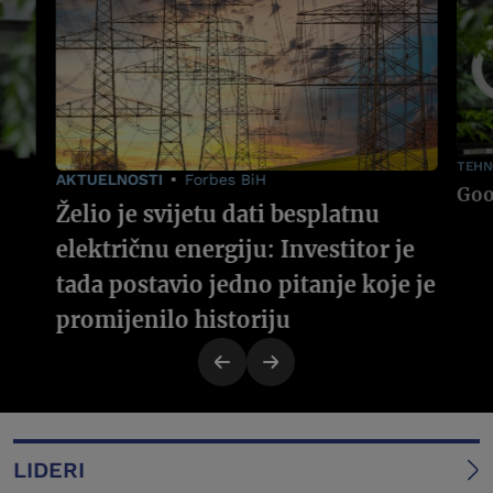
TEHN
AKTUELNOSTI
Forbes BiH
Želio je svijetu dati besplatnu
električnu energiju: Investitor je
tada postavio jedno pitanje koje je
promijenilo historiju
LIDERI