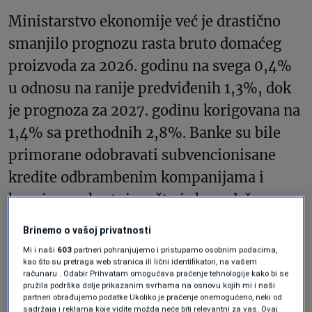
Ministarstvo ekonomije već je drastično
smanjilo prognozu rasta bruto domaćeg
proizvoda za 2026. godinu na svega 0,4%
u odnosu na ranije predviđenih 1,3%, dok
je prognoza za 2027. godinu korigovana na
1,4% sa prethodnih 2,8%. Banke su bile
primorane odobravati subvencionisane
kredite odbrambenim kompanijama i
kupcima nekretnina, što je kroz državne
programe i restrukturiranja kreiralo privid
Brinemo o vašoj privatnosti
dinamične ekonomije koji zapravo skriva
Mi i naši
603
partneri pohranjujemo i pristupamo osobnim podacima,
kao što su pretraga web stranica ili lični identifikatori, na vašem
duboku nestabilnost.
računaru . Odabir Prihvatam omogućava praćenje tehnologije kako bi se
pružila podrška dolje prikazanim svrhama na osnovu kojih mi i naši
partneri obrađujemo podatke Ukoliko je praćenje onemogućeno, neki od
sadržaja i reklama koje vidite možda neće biti relevantni za vas. Ovaj