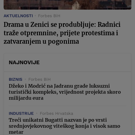
AKTUELNOSTI
Forbes BiH
Drama u Zenici se produbljuje: Radnici
traže otpremnine, prijete protestima i
zatvaranjem u pogonima
NAJNOVIJE
BIZNIS
Forbes BiH
Džeko i Modrić na Jadranu grade luksuzni
turistički kompleks, vrijednost projekta skoro
milijardu eura
INDUSTRIJE
Forbes Hrvatska
Treći unikatni Bugatti nazvan je po vrsti
srednjovjekovnog viteškog konja i visok samo
metar