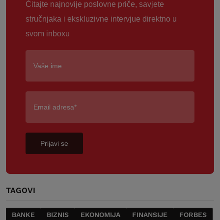
Čitajte najnovije poslovne priče, savjete
stručnjaka i ekskluzivne intervjue direktno u
svom inboxu
Prijavi se
TAGOVI
BANKE
BIZNIS
EKONOMIJA
FINANSIJE
FORBES