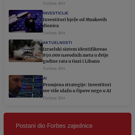
Forbes BiH
INVESTICIJE
Investitori bježe od Muskovih
dionica
Forbes BiH
AKTUELNOSTI
Izraelski sistem identifikovao
850.000 navodnih meta u dvije
godine rata u Gazi i Libanu
Forbes BiH
AI
Promjena strategije: Investitori
sve više ulažu u čipove nego u AI
Forbes BiH
Postani dio Forbes zajednice