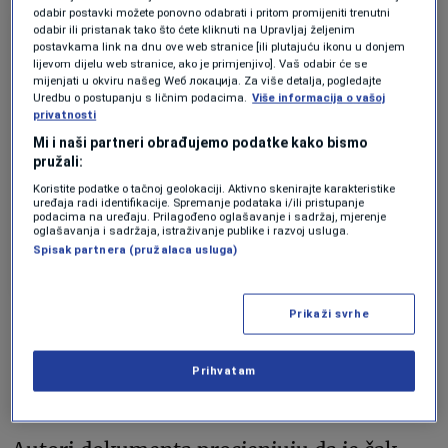
odabir postavki možete ponovno odabrati i pritom promijeniti trenutni
odabir ili pristanak tako što ćete kliknuti na Upravljaj željenim
AKTUELNOSTI
postavkama link na dnu ove web stranice [ili plutajuću ikonu u donjem
Ukrajina traži 6,6 milijardi eura
lijevom dijelu web stranice, ako je primjenjivo]. Vaš odabir će se
mijenjati u okviru našeg Wеб локација. Za više detalja, pogledajte
od EU za naoružanje zbog
Uredbu o postupanju s ličnim podacima.
Više informacija o vašoj
“ključnog momenta” na bojnom
privatnosti
polju
Mi i naši partneri obrađujemo podatke kako bismo
Forbes BiH
pružali:
AKTUELNOSTI
Koristite podatke o tačnoj geolokaciji. Aktivno skenirajte karakteristike
Putin sve slabiji, Xi sve moćniji:
uređaja radi identifikacije. Spremanje podataka i/ili pristupanje
podacima na uređaju. Prilagođeno oglašavanje i sadržaj, mjerenje
Kina koristi ruski pad dok
oglašavanja i sadržaja, istraživanje publike i razvoj usluga.
Ukrajina mijenja tok rata
Spisak partnera (pružalaca usluga)
Forbes BiH
Prikaži svrhe
Iluzija stabilnosti i problem
Prihvatam
loših kredita