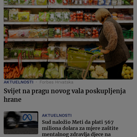
AKTUELNOSTI
Forbes Hrvatska
Svijet na pragu novog vala poskupljenja
hrane
AKTUELNOSTI
Sud naložio Meti da plati 567
miliona dolara za mjere zaštite
mentalnog zdravlja djece na