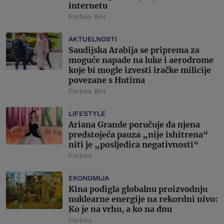
internetu
Forbes BiH
AKTUELNOSTI
Saudijska Arabija se priprema za
moguće napade na luke i aerodrome
koje bi mogle izvesti iračke milicije
povezane s Hutima
Forbes BiH
LIFESTYLE
Ariana Grande poručuje da njena
predstojeća pauza „nije ishitrena“
niti je „posljedica negativnosti“
Forbes
EKONOMIJA
Kina podigla globalnu proizvodnju
nuklearne energije na rekordni nivo:
Ko je na vrhu, a ko na dnu
Forbes