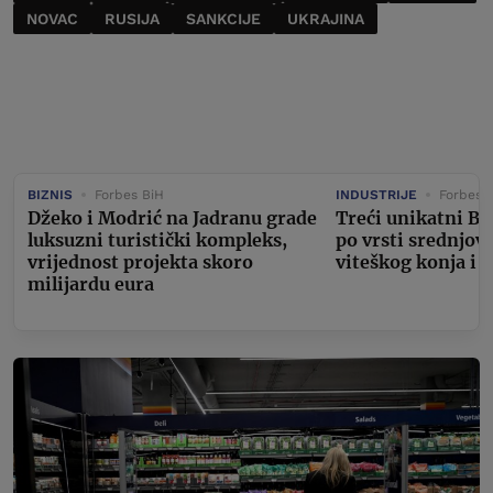
NOVAC
RUSIJA
SANKCIJE
UKRAJINA
BIZNIS
Forbes BiH
INDUSTRIJE
Forbes 
Džeko i Modrić na Jadranu grade
Treći unikatni Bu
luksuzni turistički kompleks,
po vrsti srednjov
vrijednost projekta skoro
viteškog konja i 
milijardu eura