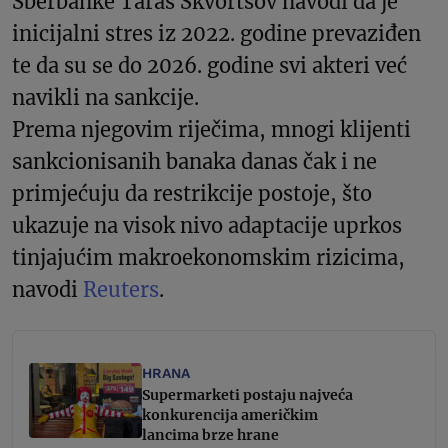
Sberbanke Taras Skvortsov navodi da je
inicijalni stres iz 2022. godine prevaziđen
te da su se do 2026. godine svi akteri već
navikli na sankcije.
Prema njegovim riječima, mnogi klijenti
sankcionisanih banaka danas čak i ne
primjećuju da restrikcije postoje, što
ukazuje na visok nivo adaptacije uprkos
tinjajućim makroekonomskim rizicima,
navodi
Reuters
.
HRANA
Supermarketi postaju najveća
konkurencija američkim
lancima brze hrane