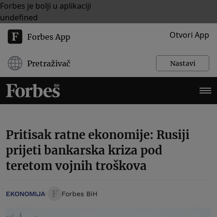
Forbes je bolji u aplikaciji
undefined
Otvori App
Forbes App
Pretraživač
Nastavi
Pritisak ratne ekonomije: Rusiji
prijeti bankarska kriza pod
teretom vojnih troškova
EKONOMIJA
Forbes BiH