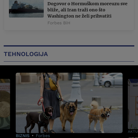
Dogovor o Hormuškom moreuzu sve
bliže, ali Iran traži ono što
Washington ne želi prihvatiti
Forbes BiH
TEHNOLOGIJA
AKTU
BIZNIS
Forbes