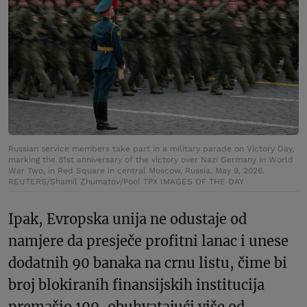
Russian service members take part in a military parade on Victory Day,
marking the 81st anniversary of the victory over Nazi Germany in World
War Two, in Red Square in central Moscow, Russia, May 9, 2026.
REUTERS/Shamil Zhumatov/Pool TPX IMAGES OF THE DAY
Ipak, Evropska unija ne odustaje od
namjere da presječe profitni lanac i unese
dodatnih 90 banaka na crnu listu, čime bi
broj blokiranih finansijskih institucija
premašio 100, obuhvatajući više od