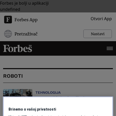
Forbes je bolji u aplikaciji
undefined
Otvori App
Forbes App
Pretraživač
Nastavi
ROBOTI
TEHNOLOGIJA
Humanoidni robot čisti stanove za
30 dolara po satu
Forbes Slovenija
Brinemo o vašoj privatnosti