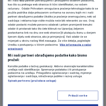
Mi i naši
603
partneri pohranjujemo i pristupamo osobnim podacima,
INOVACIJE
kao što su pretraga web stranica ili lični identifikatori, na vašem
računaru . Odabir Prihvatam omogućava praćenje tehnologije kako bi se
Kina vodi novu AI utrku: Robotske
pružila podrška dolje prikazanim svrhama na osnovu kojih mi i naši
ruke postaju ključ buduće ekonomije
partneri obrađujemo podatke Ukoliko je praćenje onemogućeno, neki od
vrijedne milijarde dolara
sadržaja i reklama koje vidite možda neće biti relevantni za vas. Ovaj
Forbes BiH
odabir postavki možete ponovno odabrati i pritom promijeniti trenutni
odabir ili pristanak tako što ćete kliknuti na Upravljaj željenim
postavkama link na dnu ove web stranice [ili plutajuću ikonu u donjem
INDUSTRIJE
lijevom dijelu web stranice, ako je primjenjivo]. Vaš odabir će se
Od automobila do robotike: Kako
mijenjati u okviru našeg Wеб локација. Za više detalja, pogledajte
Hyundai koristi Svjetsko prvenstvo
Uredbu o postupanju s ličnim podacima.
Više informacija o vašoj
privatnosti
za redefinisanje svog brenda
Forbes BiH
Mi i naši partneri obrađujemo podatke kako bismo
pružali:
NAUKA
Koristite podatke o tačnoj geolokaciji. Aktivno skenirajte karakteristike
uređaja radi identifikacije. Spremanje podataka i/ili pristupanje
Mikroroboti prvi put korišteni u
podacima na uređaju. Prilagođeno oglašavanje i sadržaj, mjerenje
liječenju Alzheimerove bolesti kod
oglašavanja i sadržaja, istraživanje publike i razvoj usluga.
ljudi
Spisak partnera (pružalaca usluga)
Forbes
Prikaži svrhe
AKTUELNOSTI
Kako bi roboti i dronovi mogli
uštediti 16 milijardi dolara