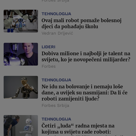
Forbes Srbija
TEHNOLOGIJA
Ovaj mali robot pomaže bolesnoj
djeci da pohađaju školu
Vedran Drljević
LIDERI
Dobiva milione i najbolji je talent na
svijetu, ko je novopečeni milijarder?
Forbes
TEHNOLOGIJA
Ne idu na bolovanje i nemaju loše
dane, a uvijek su nasmijani: Da li će
roboti zamijeniti ljude?
Forbes Srbija
TEHNOLOGIJA
Četiri „luda“ radna mjesta na
kojima u svijetu rade roboti: