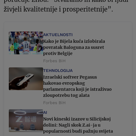
živjeli kvalitetnije i prosperitetnije”.
AKTUELNOSTI
Kako je Bijela kuća izlobirala
povratak Baloguna za susret
protiv Belgije
Forbes BiH
TEHNOLOGIJA
Izraelski softver Pegasus
hakovao evropskog
parlamentarca koji je istraživao
zloupotrebu tog alata
Forbes BiH
AI
Novi kineski izazov u Silicijskoj
dolini: Nagli skok Z.ai-ja u
popularnosti budi pažnju svijeta