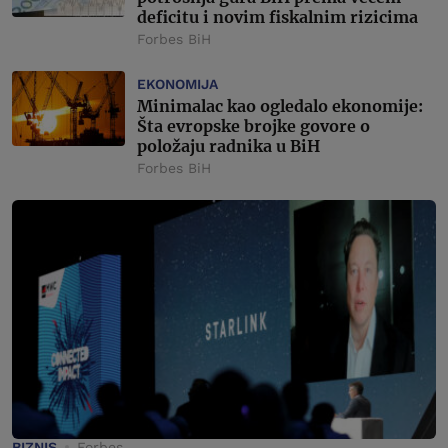
deficitu i novim fiskalnim rizicima
Forbes BiH
EKONOMIJA
Minimalac kao ogledalo ekonomije:
Šta evropske brojke govore o
položaju radnika u BiH
Forbes BiH
BIZNIS
Forbes