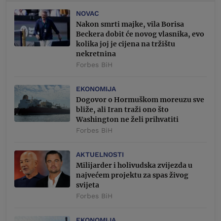
NOVAC
Nakon smrti majke, vila Borisa
Beckera dobit će novog vlasnika, evo
kolika joj je cijena na tržištu
nekretnina
Forbes BiH
EKONOMIJA
Dogovor o Hormuškom moreuzu sve
bliže, ali Iran traži ono što
Washington ne želi prihvatiti
Forbes BiH
AKTUELNOSTI
Milijarder i holivudska zvijezda u
najvećem projektu za spas živog
svijeta
Forbes BiH
EKONOMIJA