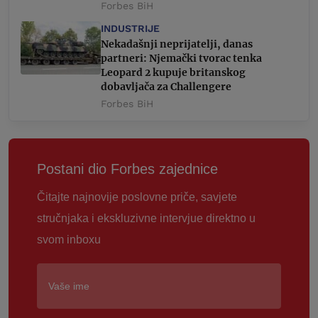
Forbes BiH
INDUSTRIJE
Nekadašnji neprijatelji, danas
partneri: Njemački tvorac tenka
Leopard 2 kupuje britanskog
dobavljača za Challengere
Forbes BiH
Postani dio Forbes zajednice
Čitajte najnovije poslovne priče, savjete
stručnjaka i ekskluzivne intervjue direktno u
svom inboxu