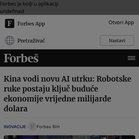
Forbes je bolji u aplikaciji
undefined
Otvori App
Forbes App
Pretraživač
Nastavi
Kina vodi novu AI utrku: Robotske
ruke postaju ključ buduće
ekonomije vrijedne milijarde
dolara
INOVACIJE
Forbes BiH