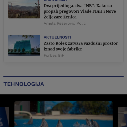
Dva prijedloga, dva "NE": Kako su
propali pregovori Vlade FBiH i Nove
Željezare Zenica
Amela Keserović Polić
AKTUELNOSTI
Zašto Rolex zatvara vazdušni prostor
iznad svoje fabrike
Forbes BiH
TEHNOLOGIJA