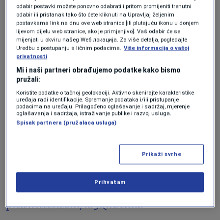
na utjelovljenoj umjetnoj inteligenciji
odabir postavki možete ponovno odabrati i pritom promijeniti trenutni
odabir ili pristanak tako što ćete kliknuti na Upravljaj željenim
otvaraju nova tržišta vrijedna bilione
postavkama link na dnu ove web stranice [ili plutajuću ikonu u donjem
lijevom dijelu web stranice, ako je primjenjivo]. Vaš odabir će se
juana.
mijenjati u okviru našeg Wеб локација. Za više detalja, pogledajte
Uredbu o postupanju s ličnim podacima.
Više informacija o vašoj
privatnosti
We're open-sourcing "The Amazing
Mi i naši partneri obrađujemo podatke kako bismo
Hand", an eight-degree of freedom
pružali:
humanoid robot hand compatible with
Koristite podatke o tačnoj geolokaciji. Aktivno skenirajte karakteristike
uređaja radi identifikacije. Spremanje podataka i/ili pristupanje
podacima na uređaju. Prilagođeno oglašavanje i sadržaj, mjerenje
@lerobot
that can be 3-D printed at home
oglašavanja i sadržaja, istraživanje publike i razvoj usluga.
Spisak partnera (pružalaca usluga)
for less than $250
Prikaži svrhe
Given the success of Reachy Mini (2,000+
robots sold in a few days), we won't have
Prihvatam
the bandwidth to…
pic.twitter.com/lS3QxU1Imz