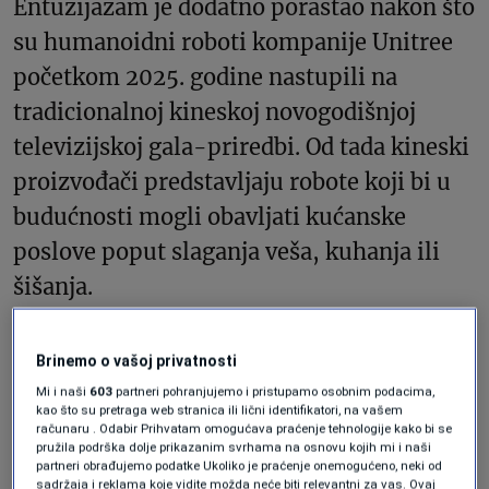
Entuzijazam je dodatno porastao nakon što
su humanoidni roboti kompanije Unitree
početkom 2025. godine nastupili na
tradicionalnoj kineskoj novogodišnjoj
televizijskoj gala-priredbi. Od tada kineski
proizvođači predstavljaju robote koji bi u
budućnosti mogli obavljati kućanske
poslove poput slaganja veša, kuhanja ili
šišanja.
Komunistička partija Kine dodatno je
Brinemo o vašoj privatnosti
naglasila važnost ove industrije u svojim
Mi i naši
603
partneri pohranjujemo i pristupamo osobnim podacima,
kao što su pretraga web stranica ili lični identifikatori, na vašem
razvojnim planovima. U maju je partijski
računaru . Odabir Prihvatam omogućava praćenje tehnologije kako bi se
pružila podrška dolje prikazanim svrhama na osnovu kojih mi i naši
časopis Qiushi objavio da roboti zasnovani
partneri obrađujemo podatke Ukoliko je praćenje onemogućeno, neki od
sadržaja i reklama koje vidite možda neće biti relevantni za vas. Ovaj