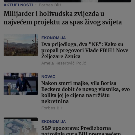
AKTUELNOSTI
Forbes BiH
Milijarder i holivudska zvijezda u
najvećem projektu za spas živog svijeta
EKONOMIJA
Dva prijedloga, dva "NE": Kako su
propali pregovori Vlade FBiH i Nove
Željezare Zenica
Amela Keserović Polić
NOVAC
Nakon smrti majke, vila Borisa
Beckera dobit će novog vlasnika, evo
kolika joj je cijena na tržištu
nekretnina
Forbes BiH
EKONOMIJA
S&P upozorava: Predizborna
potrošnja gura BiH prema većem