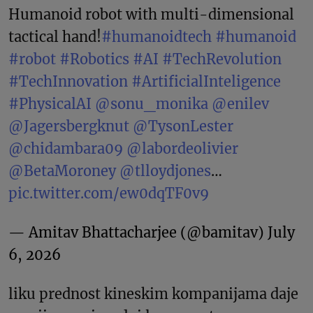
Humanoid robot with multi-dimensional
tactical hand!
#humanoidtech
#humanoid
#robot
#Robotics
#AI
#TechRevolution
#TechInnovation
#ArtificialInteligence
#PhysicalAI
@sonu_monika
@enilev
@Jagersbergknut
@TysonLester
@chidambara09
@labordeolivier
@BetaMoroney
@tlloydjones
…
pic.twitter.com/ew0dqTF0v9
— Amitav Bhattacharjee (@bamitav)
July
6, 2026
liku prednost kineskim kompanijama daje