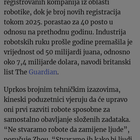
registrovanih kompanija iz oblasti
robotike, dok je broj novih registracija
tokom 2025. porastao za 40 posto u
odnosu na prethodnu godinu. Industrija
robotskih ruku prošle godine premašila je
vrijednost od 50 milijardi juana, odnosno
oko 7,4 milijarde dolara, navodi britanski
list The
Guardian
.
Uprkos brojnim tehničkim izazovima,
kineski poduzetnici vjeruju da će upravo
oni prvi razviti robote sposobne za
samostalno obavljanje složenih zadataka.
“Ne stvaramo robote da zamijene ljude”,
poručuje Zhou. “Stvaramo ih kako bi ljudi