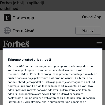
Forbes je bolji u aplikaciji
undefined
Otvori App
Forbes App
Pretraživač
Nastavi
Brinemo o vašoj privatnosti
Mi i naši
603
partneri pohranjujemo i pristupamo osobnim podacima,
ISTRAŽIVANJE
kao što su pretraga web stranica ili lični identifikatori, na vašem
računaru . Odabir Prihvatam omogućava praćenje tehnologije kako bi se
pružila podrška dolje prikazanim svrhama na osnovu kojih mi i naši
partneri obrađujemo podatke Ukoliko je praćenje onemogućeno, neki od
INOVACIJE
sadržaja i reklama koje vidite možda neće biti relevantni za vas. Ovaj
Kina vodi novu AI utrku: Robotske
odabir postavki možete ponovno odabrati i pritom promijeniti trenutni
ruke postaju ključ buduće ekonomije
odabir ili pristanak tako što ćete kliknuti na Upravljaj željenim
vrijedne milijarde dolara
postavkama link na dnu ove web stranice [ili plutajuću ikonu u donjem
lijevom dijelu web stranice, ako je primjenjivo]. Vaš odabir će se
Forbes BiH