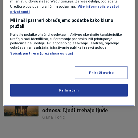
mijenjati u okviru našeg Wеб локација. Za više detalja, pogledajte
Uredbu o postupanju s ličnim podacima.
Više informacija o vašoj
AI
privatnosti
Novo istraživanje posve opovrgava
Mi i naši partneri obrađujemo podatke kako bismo
očekivanja analitičara za budućnost
pružali:
poslovanja AI ompanija
Koristite podatke o tačnoj geolokaciji. Aktivno skenirajte karakteristike
Forbes BiH
uređaja radi identifikacije. Spremanje podataka i/ili pristupanje
podacima na uređaju. Prilagođeno oglašavanje i sadržaj, mjerenje
oglašavanja i sadržaja, istraživanje publike i razvoj usluga.
TEHNOLOGIJA
Spisak partnera (pružalaca usluga)
"Objavili smo rezultate jer bi neko
sutra mogao reći - uvedimo ga u
vrtiće": Šta je pokazala MIT studija o
Prikaži svrhe
upotrebi Chat GPT-a
Amela Keserović Polić
Prihvatam
LIFESTYLE
Meta i Gallup istraživanje društvenih
odnosa: Ljudi trebaju ljude
Gana Forić