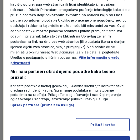
kao što su pretraga web stranica ili lični identifikatori, na vašem
AI
računaru . Odabir Prihvatam omogućava praćenje tehnologije kako bi se
Kako umjetna inteligencija uzrokuje
pružila podrška dolje prikazanim svrhama na osnovu kojih mi i naši
rast inflacije dok ekonomski benefiti
partneri obrađujemo podatke Ukoliko je praćenje onemogućeno, neki od
kasne
sadržaja i reklama koje vidite možda neće biti relevantni za vas. Ovaj
odabir postavki možete ponovno odabrati i pritom promijeniti trenutni
Forbes BiH
odabir ili pristanak tako što ćete kliknuti na Upravljaj željenim
postavkama link na dnu ove web stranice [ili plutajuću ikonu u donjem
AI
lijevom dijelu web stranice, ako je primjenjivo]. Vaš odabir će se
Tri godine i budžet od 100.000
mijenjati u okviru našeg Wеб локација. Za više detalja, pogledajte
Uredbu o postupanju s ličnim podacima.
Više informacija o vašoj
dolara: Kako je AI upravljala
privatnosti
trgovinom u srcu San Francisca
Mi i naši partneri obrađujemo podatke kako bismo
Šerif Kapetanović
pružali:
Koristite podatke o tačnoj geolokaciji. Aktivno skenirajte karakteristike
AI
uređaja radi identifikacije. Spremanje podataka i/ili pristupanje
Posljednji suosnivač iz Muskove
podacima na uređaju. Prilagođeno oglašavanje i sadržaj, mjerenje
originalne postave napustio xAI
oglašavanja i sadržaja, istraživanje publike i razvoj usluga.
Spisak partnera (pružalaca usluga)
Forbes BiH
AI
Prikaži svrhe
Zašto određeni poslovi ostaju izvan
dosega umjetne inteligencije