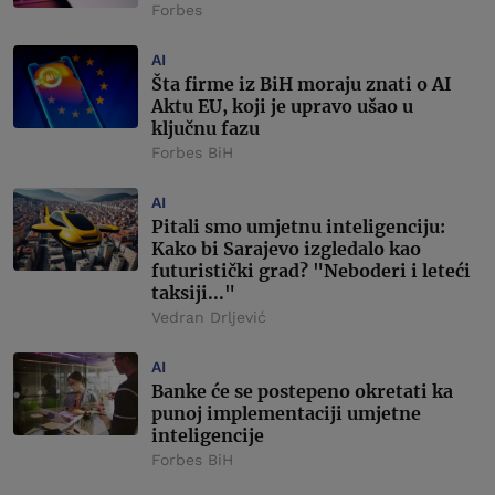
Forbes
AI
Šta firme iz BiH moraju znati o AI
Aktu EU, koji je upravo ušao u
ključnu fazu
Forbes BiH
AI
Pitali smo umjetnu inteligenciju:
Kako bi Sarajevo izgledalo kao
futuristički grad? "Neboderi i leteći
taksiji..."
Vedran Drljević
AI
Banke će se postepeno okretati ka
punoj implementaciji umjetne
inteligencije
Forbes BiH