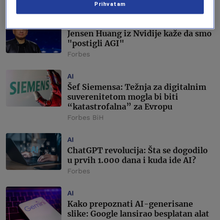
Šerif Kapetanović
Prihvatam
AI
Jensen Huang iz Nvidije kaže da smo
"postigli AGI"
Forbes
AI
Šef Siemensa: Težnja za digitalnim
suverenitetom mogla bi biti
“katastrofalna” za Evropu
Forbes BiH
AI
ChatGPT revolucija: Šta se dogodilo
u prvih 1.000 dana i kuda ide AI?
Forbes
AI
Kako prepoznati AI-generisane
slike: Google lansirao besplatan alat