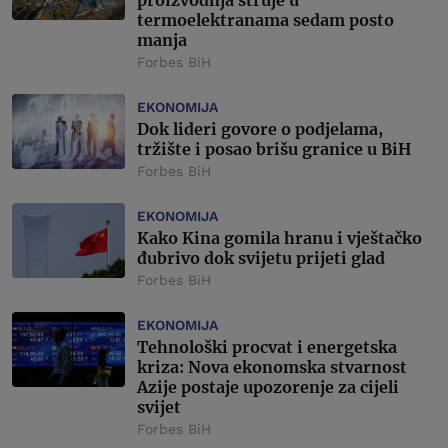
proizvodnja struje u
termoelektranama sedam posto
manja
Forbes BiH
EKONOMIJA
Dok lideri govore o podjelama,
tržište i posao brišu granice u BiH
Forbes BiH
EKONOMIJA
Kako Kina gomila hranu i vještačko
đubrivo dok svijetu prijeti glad
Forbes BiH
EKONOMIJA
Tehnološki procvat i energetska
kriza: Nova ekonomska stvarnost
Azije postaje upozorenje za cijeli
svijet
Forbes BiH