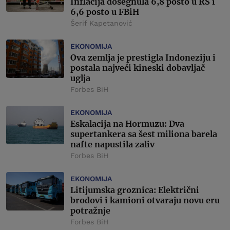
Inflacija dosegnula 6,8 posto u RS i
6,6 posto u FBiH
Šerif Kapetanović
EKONOMIJA
Ova zemlja je prestigla Indoneziju i
postala najveći kineski dobavljač
uglja
Forbes BiH
EKONOMIJA
Eskalacija na Hormuzu: Dva
supertankera sa šest miliona barela
nafte napustila zaliv
Forbes BiH
EKONOMIJA
Litijumska groznica: Električni
brodovi i kamioni otvaraju novu eru
potražnje
Forbes BiH