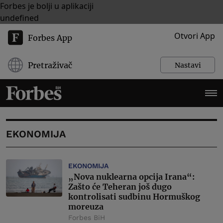
Forbes je bolji u aplikaciji
undefined
Otvori App
Forbes App
Pretraživač
Nastavi
EKONOMIJA
EKONOMIJA
„Nova nuklearna opcija Irana“:
Zašto će Teheran još dugo
kontrolisati sudbinu Hormuškog
moreuza
Forbes BiH