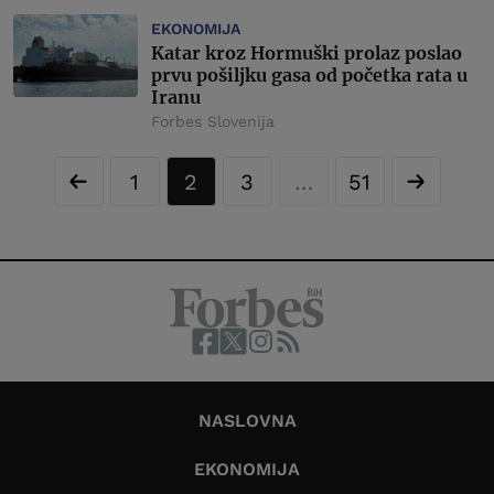
EKONOMIJA
Katar kroz Hormuški prolaz poslao
prvu pošiljku gasa od početka rata u
Iranu
Forbes Slovenija
1
2
3
…
51
NASLOVNA
EKONOMIJA