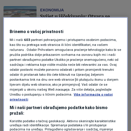
EKONOMIJA
Svijet u iščekivanju: Otvara se
najveći rudnik litijuma na planeti
Forbes BiH
Brinemo o vašoj privatnosti
Mi i naši
603
partneri pohranjujemo i pristupamo osobnim podacima,
EKONOMIJA
kao što su pretraga web stranica ili lični identifikatori, na vašem
OECD upozorava: Svijet na ivici
računaru . Odabir Prihvatam omogućava praćenje tehnologije kako bi se
recesije
pružila podrška dolje prikazanim svrhama na osnovu kojih mi i naši
partneri obrađujemo podatke Ukoliko je praćenje onemogućeno, neki od
Forbes BiH
sadržaja i reklama koje vidite možda neće biti relevantni za vas. Ovaj
odabir postavki možete ponovno odabrati i pritom promijeniti trenutni
EKONOMIJA
odabir ili pristanak tako što ćete kliknuti na Upravljaj željenim
BDP raste, kompanije zarađuju, ali
postavkama link na dnu ove web stranice [ili plutajuću ikonu u donjem
lijevom dijelu web stranice, ako je primjenjivo]. Vaš odabir će se
radna mjesta nestaju: Ulazimo li u
mijenjati u okviru našeg Wеб локација. Za više detalja, pogledajte
novu ekonomsku eru
Uredbu o postupanju s ličnim podacima.
Više informacija o vašoj
Forbes
privatnosti
Mi i naši partneri obrađujemo podatke kako bismo
EKONOMIJA
pružali:
Transatlantska kriza koju BiH ne
Koristite podatke o tačnoj geolokaciji. Aktivno skenirajte karakteristike
osjeća, jer nije ni ušla u igru
uređaja radi identifikacije. Spremanje podataka i/ili pristupanje
podacima na uređaju. Prilagođeno oglašavanje i sadržaj, mjerenje
Amela Keserović Polić