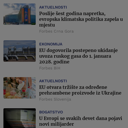
AKTUELNOSTI
Poslije šest godina napretka,
evropska klimatska politika zapela u
mjestu
Forbes Crna Gora
EKONOMIJA
EU dogovorila postepeno ukidanje
uvoza ruskog gasa do 1. januara
2028. godine
Forbes BiH
AKTUELNOSTI
EU otvara tržište za određene
prehrambene proizvode iz Ukrajine
Forbes Slovenija
BOGATSTVO
U Evropi se svakih devet dana pojavi
novi milijarder