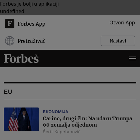
Forbes je bolji u aplikaciji
undefined
Otvori App
Forbes App
Pretraživač
Nastavi
EU
EKONOMIJA
Carine, drugi čin: Na udaru Trumpa
60 zemalja odjednom
Šerif Kapetanović