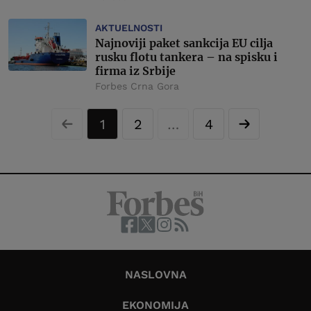
AKTUELNOSTI
Najnoviji paket sankcija EU cilja
rusku flotu tankera – na spisku i
firma iz Srbije
Forbes Crna Gora
1
2
…
4
NASLOVNA
EKONOMIJA