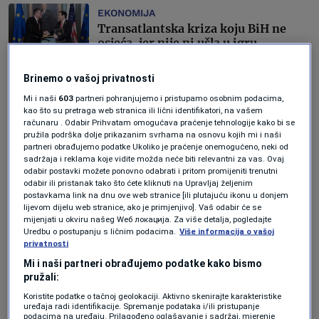
EKONOMIJA
Transatlantska kriza koju BiH ne
osjeća, jer nije ni ušla u igru
Amela Keserović Polić
Brinemo o vašoj privatnosti
AKTUELNOSTI
Mi i naši
603
partneri pohranjujemo i pristupamo osobnim podacima,
„Sve opcije su otvorene“: EU uzvraća
kao što su pretraga web stranica ili lični identifikatori, na vašem
na Trumpovu prijetnju da će od
računaru . Odabir Prihvatam omogućava praćenje tehnologije kako bi se
ponedjeljka uvesti carine od 25 posto
pružila podrška dolje prikazanim svrhama na osnovu kojih mi i naši
partneri obrađujemo podatke Ukoliko je praćenje onemogućeno, neki od
na automobile i kamione
sadržaja i reklama koje vidite možda neće biti relevantni za vas. Ovaj
Amela Keserović Polić
odabir postavki možete ponovno odabrati i pritom promijeniti trenutni
odabir ili pristanak tako što ćete kliknuti na Upravljaj željenim
postavkama link na dnu ove web stranice [ili plutajuću ikonu u donjem
EKONOMIJA
lijevom dijelu web stranice, ako je primjenjivo]. Vaš odabir će se
Šest najvećih ekonomija Evropske
mijenjati u okviru našeg Wеб локација. Za više detalja, pogledajte
unije udružuje snage za formiranje
Uredbu o postupanju s ličnim podacima.
Više informacija o vašoj
jedinstvenog finansijskog tržišta
privatnosti
Forbes BiH
Mi i naši partneri obrađujemo podatke kako bismo
pružali:
EKONOMIJA
Koristite podatke o tačnoj geolokaciji. Aktivno skenirajte karakteristike
Šta donosi trgovinski sporazum
uređaja radi identifikacije. Spremanje podataka i/ili pristupanje
podacima na uređaju. Prilagođeno oglašavanje i sadržaj, mjerenje
kojeg šefica Evropske komisije