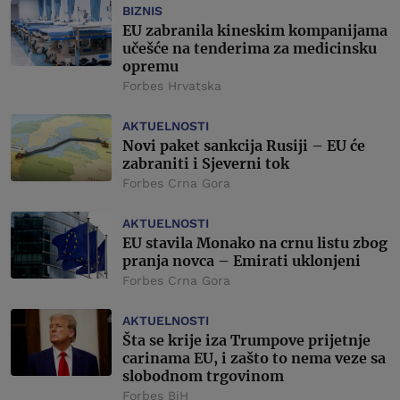
BIZNIS
EU zabranila kineskim kompanijama
učešće na tenderima za medicinsku
opremu
Forbes Hrvatska
AKTUELNOSTI
Novi paket sankcija Rusiji – EU će
zabraniti i Sjeverni tok
Forbes Crna Gora
AKTUELNOSTI
EU stavila Monako na crnu listu zbog
pranja novca – Emirati uklonjeni
Forbes Crna Gora
AKTUELNOSTI
Šta se krije iza Trumpove prijetnje
carinama EU, i zašto to nema veze sa
slobodnom trgovinom
Forbes BiH