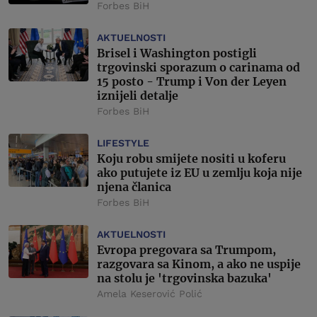
Forbes BiH
AKTUELNOSTI
Brisel i Washington postigli
trgovinski sporazum o carinama od
15 posto - Trump i Von der Leyen
iznijeli detalje
Forbes BiH
LIFESTYLE
Koju robu smijete nositi u koferu
ako putujete iz EU u zemlju koja nije
njena članica
Forbes BiH
AKTUELNOSTI
Evropa pregovara sa Trumpom,
razgovara sa Kinom, a ako ne uspije
na stolu je 'trgovinska bazuka'
Amela Keserović Polić