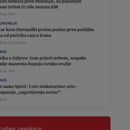
nini ludnica pred Mundijal, za popunjen
um trebat će više stotina KM
rbes BiH
ONOMIJA
tar kroz Hormuški prolaz poslao prvu pošiljku
a od početka rata u Iranu
bes Slovenija
ZNIS
ika u Zaljevu: Iran prijeti nebom, arapske
mlje masovno kupuju tursko oružje
rbes BiH
ZNIS
e samo Spirit: I ove niskotarifne avio-
mpanije „sagorijevaju novac“
rbes
Forbes zajednice