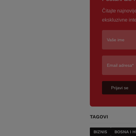
Čitajte najnovij
ekskluzivne int
Prijavi se
TAGOVI
BIZNIS
BOSNA I 