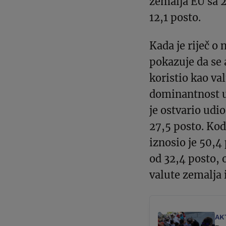
zemalja EU sa 2
12,1 posto.
Kada je riječ o
pokazuje da se 
koristio kao va
dominantnost u
je ostvario udi
27,5 posto. Kod
iznosio je 50,4
od 32,4 posto, 
valute zemalja 
AK