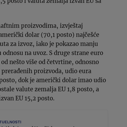
,5 posto i valuta zemalja izvan EU sa
 naftnim proizvodima, izvještaj
američki dolar (70,1 posto) najčešće
luta za izvoz, iako je pokazao manju
 odnosu na uvoz. S druge strane euro
o od nešto više od četvrtine, odnosno
 prerađenih proizvoda, udio eura
 posto, dok je američki dolar imao udio
ostale valute zemalja EU 1,8 posto, a
izvan EU 15,2 posto.
TUELNOSTI