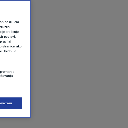
ica ili lični
pružila
 je praćenje
ir postavki
pravljaj
b stranice, ako
te Uredbu o
 Spremanje
ašavanja i
hvatam