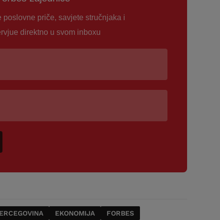
e poslovne priče, savjete stručnjaka i
ervjue direktno u svom inboxu
HERCEGOVINA
EKONOMIJA
FORBES