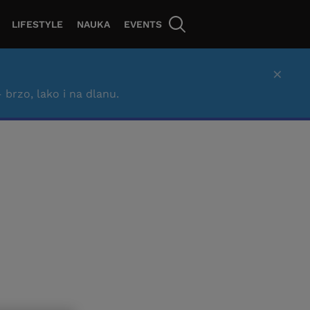
LIFESTYLE
NAUKA
EVENTS
×
– brzo, lako i na dlanu.