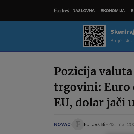
NASLOVNA
EKONOMIJA
B
Skenira
Bolje iskus
Pozicija valut
trgovini: Euro
EU, dolar jači u
NOVAC
Forbes BiH
12. maj 20