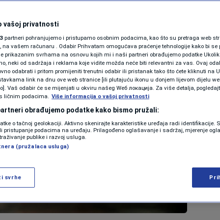
 vašoj privatnosti
3
partneri pohranjujemo i pristupamo osobnim podacima, kao što su pretraga web stran
ori, na vašem računaru . Odabir Prihvatam omogućava praćenje tehnologije kako bi se 
je prikazanim svrhama na osnovu kojih mi i naši partneri obrađujemo podatke Ukoliko
 neki od sadržaja i reklama koje vidite možda neće biti relevantni za vas. Ovaj odab
no odabrati i pritom promijeniti trenutni odabir ili pristanak tako što ćete kliknuti na U
tavkama link na dnu ove web stranice [ili plutajuću ikonu u donjem lijevom dijelu we
vo]. Vaš odabir će se mijenjati u okviru našeg Wеб локација. Za više detalja, pogledaj
s ličnim podacima.
Više informacija o vašoj privatnosti
 partneri obrađujemo podatke kako bismo pružali:
datke o tačnoj geolokaciji. Aktivno skenirajte karakteristike uređaja radi identifikacije.
ili pristupanje podacima na uređaju. Prilagođeno oglašavanje i sadržaj, mjerenje ogl
traživanje publike i razvoj usluga.
tnera (pružalaca usluga)
ži svrhe
Pri