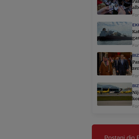
Pa
alb
Fo
EK
Ka
gas
For
BI
Pan
ze
Fo
BI
Nij
ko
Fo
Postani dio 