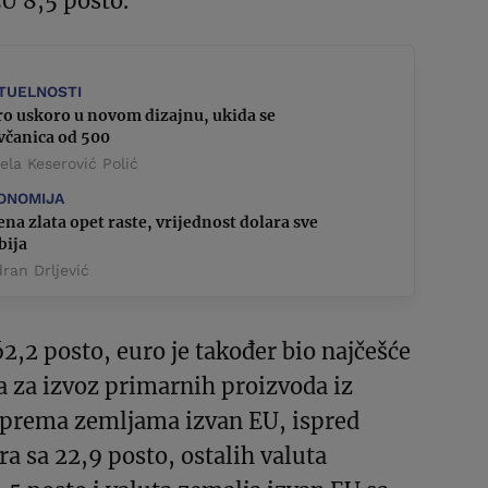
U 8,5 posto.
TUELNOSTI
ro uskoro u novom dizajnu, ukida se
včanica od 500
la Keserović Polić
ONOMIJA
ena zlata opet raste, vrijednost dolara sve
bija
ran Drljević
2,2 posto, euro je također bio najčešće
a za izvoz primarnih proizvoda iz
 prema zemljama izvan EU, ispred
a sa 22,9 posto, ostalih valuta