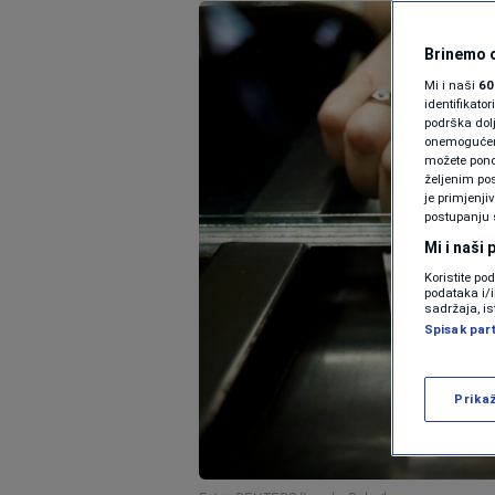
Brinemo o
Mi i naši
60
identifikat
podrška dol
onemogućeno,
možete ponov
željenim pos
je primjenji
postupanju 
Mi i naši
Koristite po
podataka i/
sadržaja, is
Spisak par
Prika