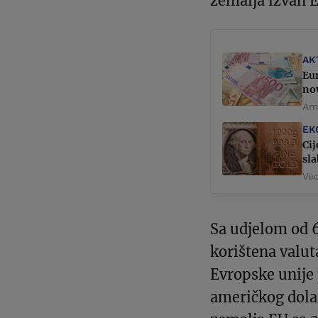
zemalja izvan E
AK
Eu
no
Ame
EK
Cij
sla
Ved
Sa udjelom od 6
korištena valut
Evropske unije
američkog dolar