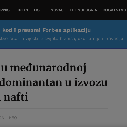
IZNIS
LIDERI
LISTE
NOVAC
TEHNOLOGIJA
BOGATSTVO
j kod i preuzmi Forbes aplikaciju
tvo čitanja vijesti iz svijeta biznisa, ekonomije i inovacija 
a u međunarodnoj
 dominantan u izvozu
 nafti
26. 11:59