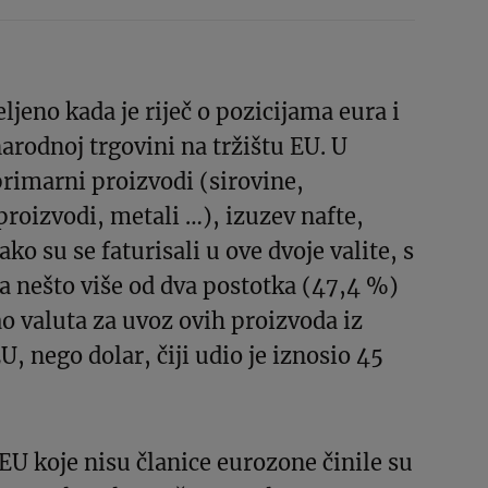
eljeno kada je riječ o pozicijama eura i
rodnoj trgovini na tržištu EU. U
primarni proizvodi (sirovine,
proizvodi, metali …), izuzev nafte,
o su se faturisali u ove dvoje valite, s
za nešto više od dva postotka (47,4 %)
ao valuta za uvoz ovih proizvoda iz
U, nego dolar, čiji udio je iznosio 45
EU koje nisu članice eurozone činile su