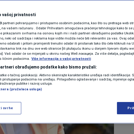
2:04
 vašoj privatnosti
3
partneri pohranjujemo i pristupamo osobnim podacima, kao što su pretraga web stran
ori, na vašem računaru . Odabir Prihvatam omogućava praćenje tehnologije kako bi se 
je prikazanim svrhama na osnovu kojih mi i naši partneri obrađujemo podatke Ukoliko
 neki od sadržaja i reklama koje vidite možda neće biti relevantni za vas. Ovaj odab
no odabrati i pritom promijeniti trenutni odabir ili pristanak tako što ćete kliknuti na U
tavkama link na dnu ove web stranice [ili plutajuću ikonu u donjem lijevom dijelu we
vo]. Vaš odabir će se mijenjati u okviru našeg Wеб локација. Za više detalja, pogledaj
s ličnim podacima.
Više informacija o vašoj privatnosti
 partneri obrađujemo podatke kako bismo pružali:
datke o tačnoj geolokaciji. Aktivno skenirajte karakteristike uređaja radi identifikacije.
ili pristupanje podacima na uređaju. Prilagođeno oglašavanje i sadržaj, mjerenje ogl
traživanje publike i razvoj usluga.
tnera (pružalaca usluga)
ži svrhe
Pri