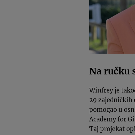
Na ručku
Winfrey je tako
29 zajedničkih
pomogao u osni
Academy for Gir
Taj projekat op