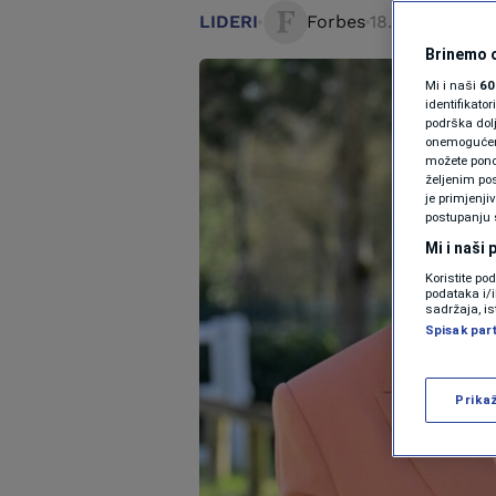
LIDERI
Forbes
18. jun 2026. 1
Brinemo o
Mi i naši
60
identifikat
podrška dol
onemogućeno,
možete ponov
željenim pos
je primjenji
postupanju 
Mi i naši
Koristite po
podataka i/
sadržaja, is
Spisak par
Prika