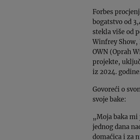
Forbes procjen
bogatstvo od 3,
stekla više od 
Winfrey Show, 
OWN (Oprah Win
projekte, uklju
iz 2024. godine
Govoreći o svom
svoje bake:
„Moja baka mi j
jednog dana nać
domaćica i za nju