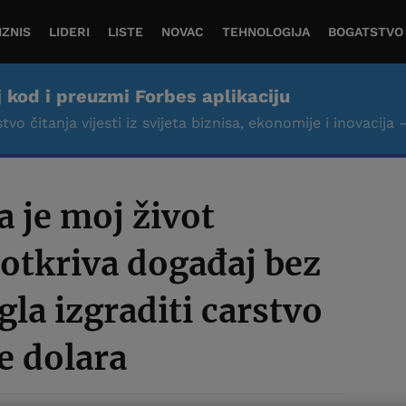
IZNIS
LIDERI
LISTE
NOVAC
TEHNOLOGIJA
BOGATSTVO
j kod i preuzmi Forbes aplikaciju
tvo čitanja vijesti iz svijeta biznisa, ekonomije i inovacija 
a je moj život
otkriva događaj bez
la izgraditi carstvo
e dolara