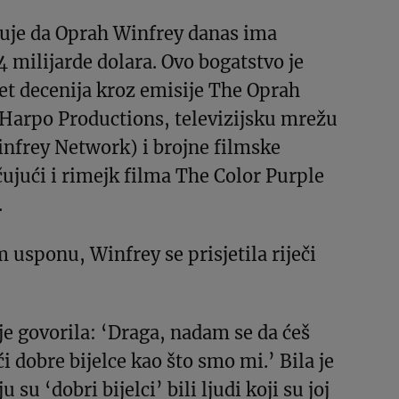
juje da Oprah Winfrey danas ima
4 milijarde dolara. Ovo bogatstvo je
pet decenija kroz emisije The Oprah
Harpo Productions, televizijsku mrežu
frey Network) i brojne filmske
čujući i rimejk filma The Color Purple
.
 usponu, Winfrey se prisjetila riječi
e govorila: ‘Draga, nadam se da ćeš
i dobre bijelce kao što smo mi.’ Bila je
 su ‘dobri bijelci’ bili ljudi koji su joj