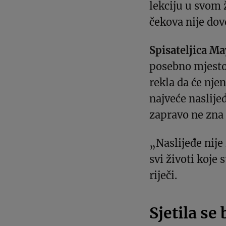
lekciju u svom 
čekova nije dov
Spisateljica M
posebno mjesto 
rekla da će nje
najveće naslije
zapravo ne zna 
„Naslijeđe nije 
svi životi koje 
riječi.
Sjetila se 