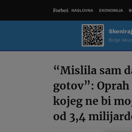
NASLOVNA
EKONOMIJA
B
Skenira
Bolje iskus
“Mislila sam d
gotov”: Oprah 
kojeg ne bi mog
od 3,4 milijard