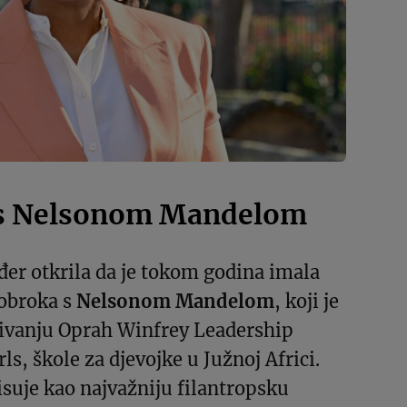
 s Nelsonom Mandelom
đer otkrila da je tokom godina imala
 obroka s
Nelsonom Mandelom
, koji je
vanju Oprah Winfrey Leadership
ls, škole za djevojke u Južnoj Africi.
isuje kao najvažniju filantropsku