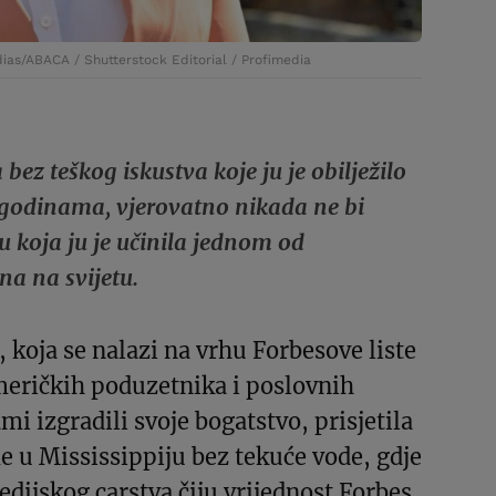
ias/ABACA / Shutterstock Editorial / Profimedia
 bez teškog iskustva koje ju je obilježilo
 godinama, vjerovatno nikada ne bi
ru koja ju je učinila jednom od
na na svijetu.
, koja se nalazi na vrhu Forbesove liste
meričkih poduzetnika i poslovnih
ami izgradili svoje bogatstvo, prisjetila
e u Mississippiju bez tekuće vode, gdje
edijskog carstva čiju vrijednost Forbes