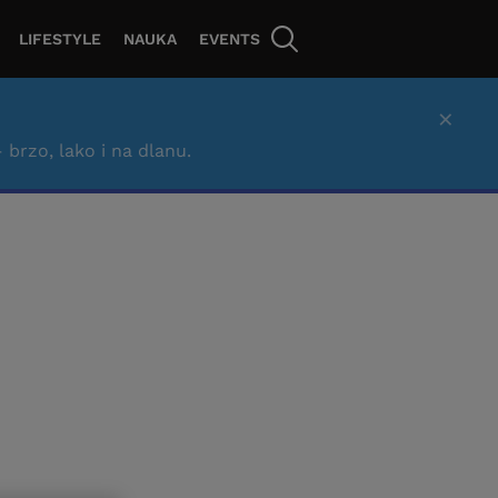
LIFESTYLE
NAUKA
EVENTS
×
– brzo, lako i na dlanu.