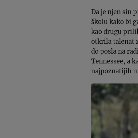
Da je njen sin 
školu kako bi g
kao drugu prili
otkrila talenat 
do posla na rad
Tennessee, a ka
najpoznatijih m