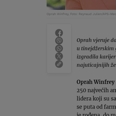
Oprah Winfrey, Foto: Reynaud Julien/APS-Med
Oprah vjeruje da
u tinejdžerskim
izgradila karije
najuticajnijih že
Oprah Winfrey
250 najvećih a
lidera koji su s
se puta od farm
je rođena, do m