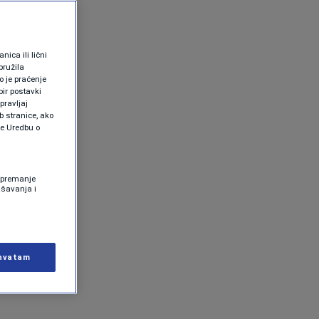
ica ili lični
pružila
 je praćenje
ir postavki
pravljaj
b stranice, ako
te Uredbu o
 Spremanje
ašavanja i
hvatam