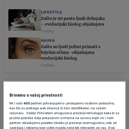
LIFESTYLE
Zašto je 90 posto ljudi dešnjaka
– evolucijski biolog objašnjava
Forbes
NAUKA
Zašto su ljudi jedini primati s
bijelim očima -objašnjava
evolucijski biolog
Forbes
Rezultati pokazuju da veliki čovjekoliki
majmuni već najmanje 15 miliona godina
Brinemo o vašoj privatnosti
proizvode smijeh koji je prepoznatljiv i
Mi i naši
603
partneri pohranjujemo i pristupamo osobnim podacima,
kao što su pretraga web stranica ili lični identifikatori, na vašem
savremenim ljudima. Iako je ljudski smijeh
računaru . Odabir Prihvatam omogućava praćenje tehnologije kako bi se
pružila podrška dolje prikazanim svrhama na osnovu kojih mi i naši
tokom evolucije postao brži i raznolikiji,
partneri obrađujemo podatke Ukoliko je praćenje onemogućeno, neki od
sadržaja i reklama koje vidite možda neće biti relevantni za vas. Ovaj