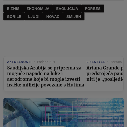
BIZNIS
EKONOMIJA
EVOLUCIJA
FORBES
GORILE
LJUDI
NOVAC
SMIJEH
AKTUELNOSTI
Forbes BiH
LIFESTYLE
Forbes
Saudijska Arabija se priprema za
Ariana Grande po
moguće napade na luke i
predstojeća pauza
aerodrome koje bi mogle izvesti
niti je „posljedic
iračke milicije povezane s Hutima