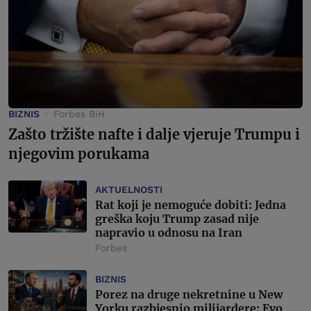
BIZNIS
Forbes BiH
Zašto tržište nafte i dalje vjeruje Trumpu i
njegovim porukama
AKTUELNOSTI
Rat koji je nemoguće dobiti: Jedna
greška koju Trump zasad nije
napravio u odnosu na Iran
Forbes
BIZNIS
Porez na druge nekretnine u New
Yorku razbjesnio milijardere: Evo