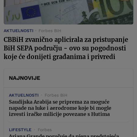
AKTUELNOSTI
Forbes BiH
CBBiH zvanično aplicirala za pristupanje
BiH SEPA području - ovo su pogodnosti
koje će donijeti građanima i privredi
NAJNOVIJE
AKTUELNOSTI
Forbes BiH
Saudijska Arabija se priprema za moguće
napade na luke i aerodrome koje bi mogle
izvesti iračke milicije povezane s Hutima
LIFESTYLE
Forbes
Ariana Grande poručuje da njena predstojeća