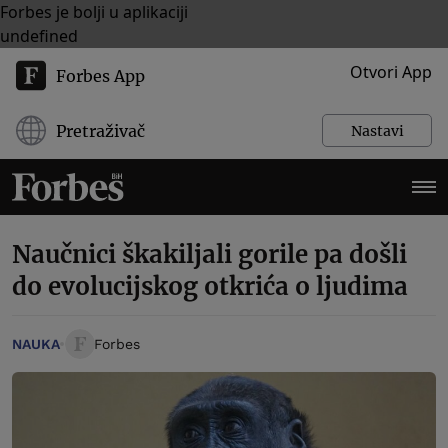
Forbes je bolji u aplikaciji
undefined
Otvori App
Forbes App
Pretraživač
Nastavi
Naučnici škakiljali gorile pa došli
do evolucijskog otkrića o ljudima
NAUKA
Forbes