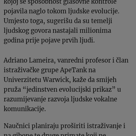
kojoj se sposobnost glasovne kontrole
pojavila naglo tokom ljudske evolucije.
Umjesto toga, sugerišu da su temelji
ljudskog govora nastajali milionima
godina prije pojave prvih ljudi.
Adriano Lameira, vanredni profesor i član
istraživačke grupe ApeTank na
Univerzitetu Warwick, kaže da smijeh
pruža “jedinstven evolucijski prikaz” u
razumijevanje razvoja ljudske vokalne
komunikacije.
Naučnici planiraju proširiti istraživanje i
na gibone te druge primate koji ne