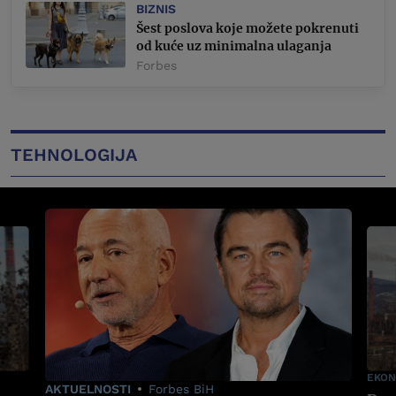
BIZNIS
Šest poslova koje možete pokrenuti
od kuće uz minimalna ulaganja
Forbes
TEHNOLOGIJA
EKON
AKTUELNOSTI
Forbes BiH