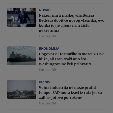
NOVAC
Nakon smrti majke, vila Borisa
Beckera dobit će novog vlasnika, evo
kolika joj je cijena na tržištu
nekretnina
Forbes BiH
EKONOMIJA
Dogovor o Hormuškom moreuzu sve
bliže, ali Iran traži ono što
Washington ne želi prihvatiti
Forbes BiH
BIZNIS
Vojna industrija ne može pratiti
tempo: SAD mora izaći iz rata jer su
zalihe gotovo potrošene
Forbes BiH