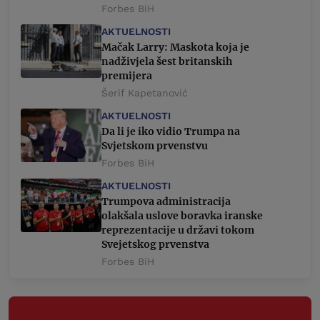
Forbes BiH
AKTUELNOSTI
Mačak Larry: Maskota koja je
nadživjela šest britanskih
premijera
Šerif Kapetanović
AKTUELNOSTI
Da li je iko vidio Trumpa na
Svjetskom prvenstvu
Forbes BiH
AKTUELNOSTI
Trumpova administracija
olakšala uslove boravka iranske
reprezentacije u državi tokom
Svejetskog prvenstva
Forbes BiH