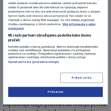
temeljni ritam ostao je gotovo
odabir postavki možete ponovno odabrati i pritom promijeniti trenutni
odabir ili pristanak tako što ćete kliknuti na Upravljaj željenim
nepromijenjen kod svih proučavanih vrsta.
postavkama link na dnu ove web stranice [ili plutajuću ikonu u donjem
lijevom dijelu web stranice, ako je primjenjivo]. Vaš odabir će se
mijenjati u okviru našeg Wеб локација. Za više detalja, pogledajte
Ključna razlika ipak postoji. Ljudi su jedina
Uredbu o postupanju s ličnim podacima.
Više informacija o vašoj
privatnosti
vrsta koja je razvila svjesnu kontrolu nad
Mi i naši partneri obrađujemo podatke kako bismo
njim i mogu ga potisnuti, odglumiti ili
pružali:
Koristite podatke o tačnoj geolokaciji. Aktivno skenirajte karakteristike
prilagoditi društvenoj situaciji. Upravo tu
uređaja radi identifikacije. Spremanje podataka i/ili pristupanje
podacima na uređaju. Prilagođeno oglašavanje i sadržaj, mjerenje
sposobnost istraživači smatraju jednim od
oglašavanja i sadržaja, istraživanje publike i razvoj usluga.
Spisak partnera (pružalaca usluga)
ključnih preduslova za razvoj govora.
Temelj prije pojava ljudi
Prikaži svrhe
Prihvatam
Prema autorima studije, rezultati
osporavaju dugo prihvaćenu teoriju prema