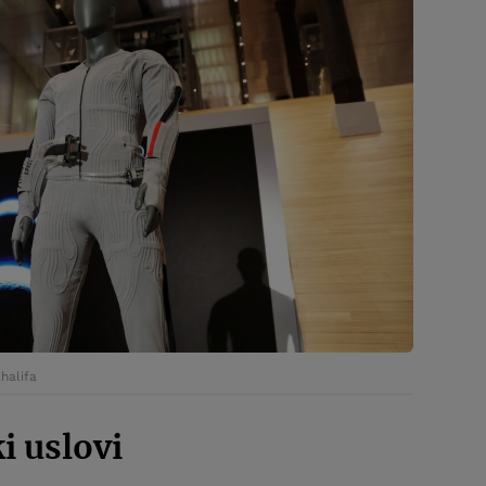
halifa
i uslovi