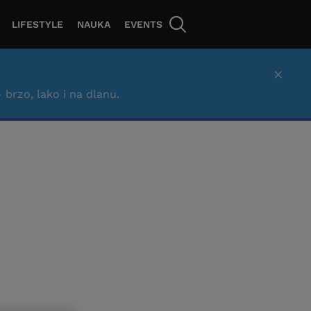
LIFESTYLE
NAUKA
EVENTS
×
– brzo, lako i na dlanu.