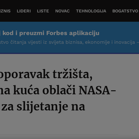
IZNIS
LIDERI
LISTE
NOVAC
TEHNOLOGIJA
BOGATSTVO
j kod i preuzmi Forbes aplikaciju
tvo čitanja vijesti iz svijeta biznisa, ekonomije i inovacija 
oporavak tržišta,
a kuća oblači NASA-
za slijetanje na