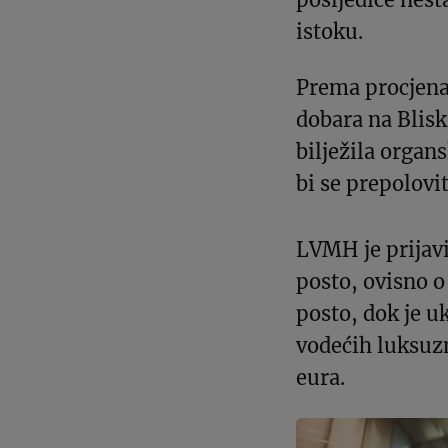
istoku.
Prema procjena
dobara na Blisk
bilježila organ
bi se prepolovit
LVMH je prijavi
posto, ovisno o
posto, dok je u
vodećih luksuz
eura.