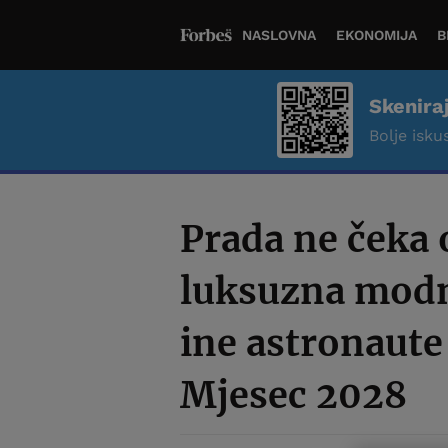
NASLOVNA
EKONOMIJA
B
Skenira
Bolje iskus
Prada ne čeka 
luksuzna modn
ine astronaute 
Mjesec 2028