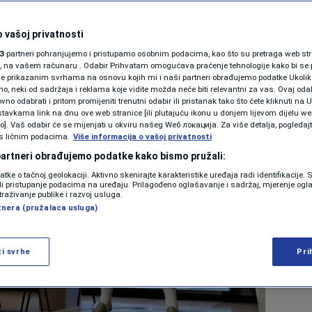
jun 2026. 12:55
>
9. jun 2026. 12:59
 vašoj privatnosti
3
partneri pohranjujemo i pristupamo osobnim podacima, kao što su pretraga web stran
ori, na vašem računaru . Odabir Prihvatam omogućava praćenje tehnologije kako bi se 
je prikazanim svrhama na osnovu kojih mi i naši partneri obrađujemo podatke Ukoliko
 neki od sadržaja i reklama koje vidite možda neće biti relevantni za vas. Ovaj odab
no odabrati i pritom promijeniti trenutni odabir ili pristanak tako što ćete kliknuti na U
tavkama link na dnu ove web stranice [ili plutajuću ikonu u donjem lijevom dijelu we
vo]. Vaš odabir će se mijenjati u okviru našeg Wеб локација. Za više detalja, pogledaj
s ličnim podacima.
Više informacija o vašoj privatnosti
 partneri obrađujemo podatke kako bismo pružali:
datke o tačnoj geolokaciji. Aktivno skenirajte karakteristike uređaja radi identifikacije.
ili pristupanje podacima na uređaju. Prilagođeno oglašavanje i sadržaj, mjerenje ogl
traživanje publike i razvoj usluga.
tnera (pružalaca usluga)
ži svrhe
Pri