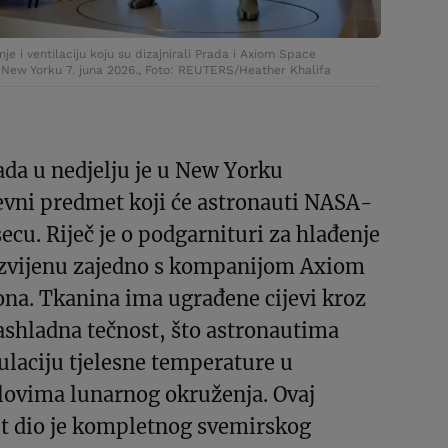
e i ventilaciju koju su dizajnirali Prada i Axiom Space
u New Yorku 7. juna 2026., Foto: REUTERS/Heather Khalifa
da u nedjelju je u New Yorku
evni predmet koji će astronauti NASA-
ecu. Riječ je o podgarnituri za hlađenje
 razvijenu zajedno s kompanijom Axiom
ona. Tkanina ima ugrađene cijevi kroz
rashladna tečnost, što astronautima
laciju tjelesne temperature u
ovima lunarnog okruženja. Ovaj
t dio je kompletnog svemirskog