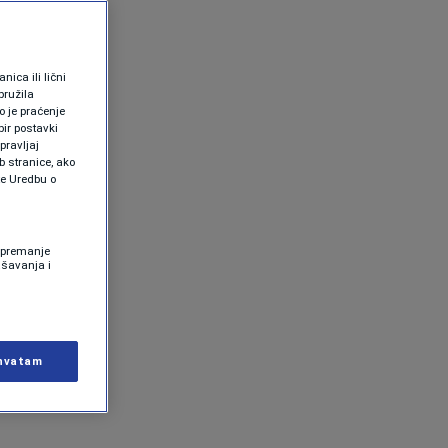
ica ili lični
pružila
 je praćenje
ir postavki
pravljaj
b stranice, ako
te Uredbu o
 Spremanje
ašavanja i
hvatam