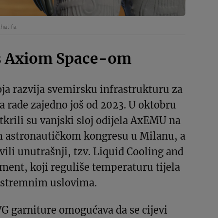
halifa
s Axiom Space-om
ja razvija svemirsku infrastrukturu za
 rade zajedno još od 2023. U oktobru
tkrili su vanjski sloj odijela AxEMU na
astronautičkom kongresu u Milanu, a
vili unutrašnji, tzv. Liquid Cooling and
ment, koji reguliše temperaturu tijela
kstremnim uslovima.
G garniture omogućava da se cijevi