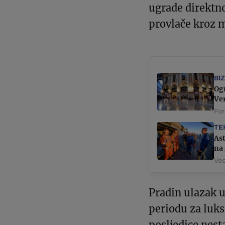
ugrade direktn
provlače kroz m
BI
Ogr
Ver
Fo
TE
Ast
na
Ved
Pradin ulazak u
periodu za luks
posljedice nest