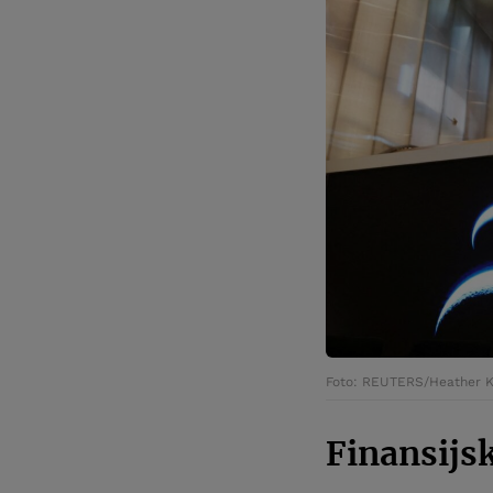
Foto: REUTERS/Heather K
Finansijsk