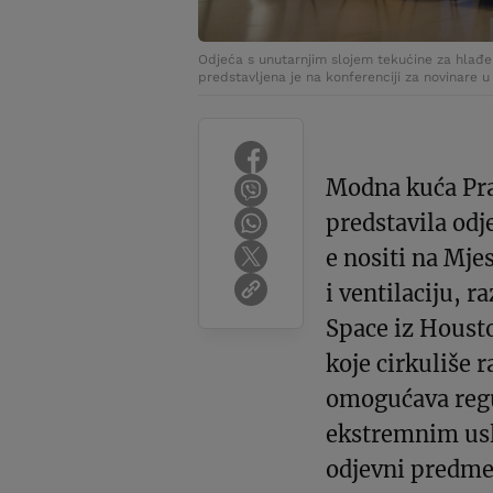
Odjeća s unutarnjim slojem tekućine za hlađenj
predstavljena je na konferenciji za novinare 
Modna kuća Pra
predstavila odj
e nositi na Mjes
i ventilaciju,
Space iz Houst
koje cirkuliše 
omogućava regu
ekstremnim usl
odjevni predme