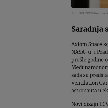
Foto: REUTERS/Heather K
Saradnja 
Axiom Space ko
NASA-u, i Prada
prošle godine o
Međunarodnom 
sada su predsta
Ventilation Gar
astronauta u e
Novi dizajn LCV