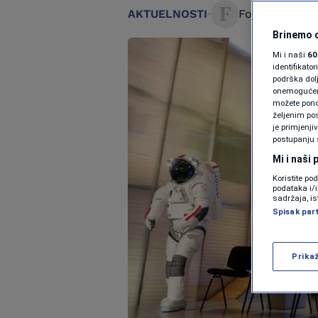
AKTUELNOSTI
Forbes BiH
9. 
Brinemo o
Mi i naši
60
identifikat
podrška dol
onemogućeno,
možete ponov
željenim pos
je primjenji
postupanju 
Mi i naši
Koristite po
podataka i/
sadržaja, is
Spisak par
Prika