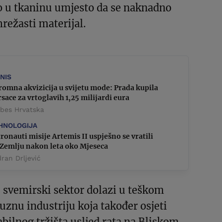
o u tkaninu umjesto da se naknadno
režasti materijal.
ZNIS
omna akvizicija u svijetu mode: Prada kupila
sace za vrtoglavih 1,25 milijardi eura
rbes Hrvatska
HNOLOGIJA
ronauti misije Artemis II uspješno se vratili
 Zemlju nakon leta oko Mjeseca
ran Drljević
 svemirski sektor dolazi u teškom
uznu industriju koja također osjeti
abilnog tržišta usljed rata na Bliskom