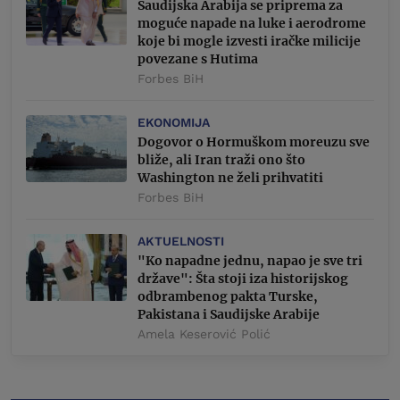
Saudijska Arabija se priprema za
moguće napade na luke i aerodrome
koje bi mogle izvesti iračke milicije
povezane s Hutima
Forbes BiH
EKONOMIJA
Dogovor o Hormuškom moreuzu sve
bliže, ali Iran traži ono što
Washington ne želi prihvatiti
Forbes BiH
AKTUELNOSTI
"Ko napadne jednu, napao je sve tri
države": Šta stoji iza historijskog
odbrambenog pakta Turske,
Pakistana i Saudijske Arabije
Amela Keserović Polić