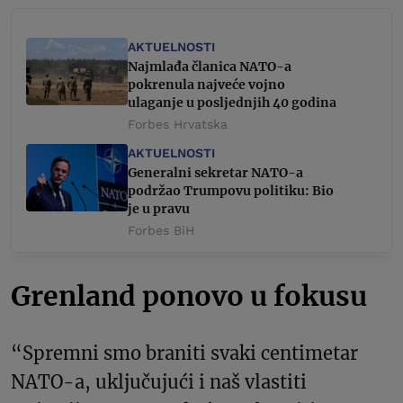
AKTUELNOSTI
Najmlađa članica NATO-a
pokrenula najveće vojno
ulaganje u posljednjih 40 godina
Forbes Hrvatska
AKTUELNOSTI
Generalni sekretar NATO-a
podržao Trumpovu politiku: Bio
je u pravu
Forbes BiH
Grenland ponovo u fokusu
“Spremni smo braniti svaki centimetar
NATO-a, uključujući i naš vlastiti