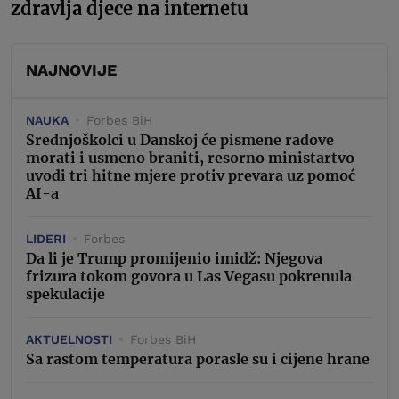
zdravlja djece na internetu
NAJNOVIJE
NAUKA
Forbes BiH
Srednjoškolci u Danskoj će pismene radove
morati i usmeno braniti, resorno ministartvo
uvodi tri hitne mjere protiv prevara uz pomoć
AI-a
LIDERI
Forbes
Da li je Trump promijenio imidž: Njegova
frizura tokom govora u Las Vegasu pokrenula
spekulacije
AKTUELNOSTI
Forbes BiH
Sa rastom temperatura porasle su i cijene hrane