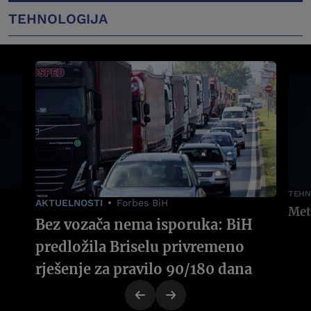
TEHNOLOGIJA
TEHN
AKTUELNOSTI
Forbes BiH
Bez vozača nema isporuka: BiH
predložila Briselu privremeno
rješenje za pravilo 90/180 dana