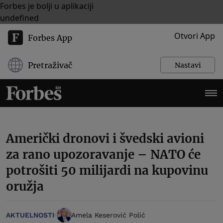
Forbes je bolji u aplikaciji
undefined
Otvori App
Forbes App
Pretraživač
Nastavi
Američki dronovi i švedski avioni
za rano upozoravanje – NATO će
potrošiti 50 milijardi na kupovinu
oružja
AKTUELNOSTI
Amela Keserović Polić