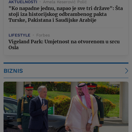
AKTUELNOSTI
Amela Keserović Polić
"Ko napadne jednu, napao je sve tri države": Šta
stoji iza historijskog odbrambenog pakta
Turske, Pakistana i Saudijske Arabije
LIFESTYLE
Forbes
Vigeland Park: Umjetnost na otvorenom u srcu
Osla
BIZNIS