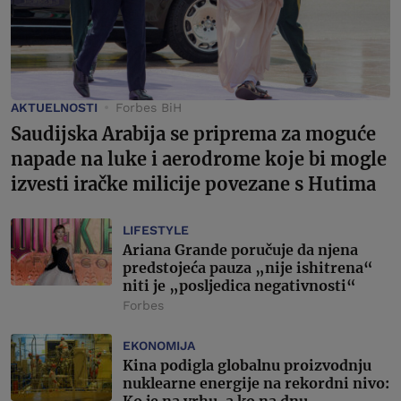
AKTUELNOSTI
Forbes BiH
Saudijska Arabija se priprema za moguće
napade na luke i aerodrome koje bi mogle
izvesti iračke milicije povezane s Hutima
LIFESTYLE
Ariana Grande poručuje da njena
predstojeća pauza „nije ishitrena“
niti je „posljedica negativnosti“
Forbes
EKONOMIJA
Kina podigla globalnu proizvodnju
nuklearne energije na rekordni nivo:
Ko je na vrhu, a ko na dnu