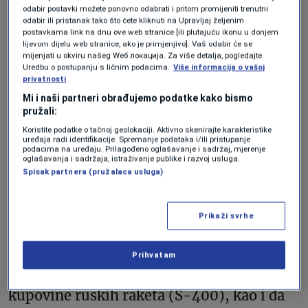
odabir postavki možete ponovno odabrati i pritom promijeniti trenutni
bez američkog učešća, a cilj je smanjiti
odabir ili pristanak tako što ćete kliknuti na Upravljaj željenim
zaostatak za Rusijom u ovoj oblasti.
postavkama link na dnu ove web stranice [ili plutajuću ikonu u donjem
lijevom dijelu web stranice, ako je primjenjivo]. Vaš odabir će se
mijenjati u okviru našeg Wеб локација. Za više detalja, pogledajte
Uredbu o postupanju s ličnim podacima.
Više informacija o vašoj
Britanska vlada je u saopštenju saopštila,
privatnosti
Mi i naši partneri obrađujemo podatke kako bismo
prenosi Reuters, da
će 12 evropskih
pružali:
zemalja, uključujući Veliku Britaniju,
Koristite podatke o tačnoj geolokaciji. Aktivno skenirajte karakteristike
uređaja radi identifikacije. Spremanje podataka i/ili pristupanje
Francusku i Njemačku, potrošiti
više od 50
podacima na uređaju. Prilagođeno oglašavanje i sadržaj, mjerenje
oglašavanja i sadržaja, istraživanje publike i razvoj usluga.
milijardi dolara u narednih 10 godina na
Spisak partnera (pružalaca usluga)
razvoj preciznog oružja dugog dometa radi
jačanja odbrambenih sposobnosti NATO-a.
Prikaži svrhe
Turska može biti zadovoljna najavom
Prihvatam
SAD-a da će joj biti ukinute sankcije zbog
kupovine ruskih raketa (S-400), kao i da