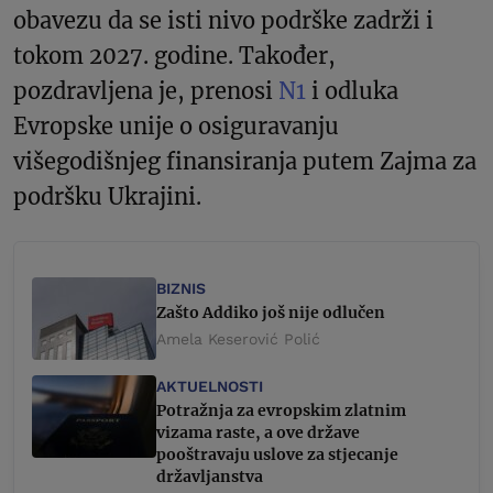
obavezu da se isti nivo podrške zadrži i
tokom 2027. godine. Također,
pozdravljena je, prenosi
N1
i odluka
Evropske unije o osiguravanju
višegodišnjeg finansiranja putem Zajma za
podršku Ukrajini.
BIZNIS
Zašto Addiko još nije odlučen
Amela Keserović Polić
AKTUELNOSTI
Potražnja za evropskim zlatnim
vizama raste, a ove države
pooštravaju uslove za stjecanje
državljanstva