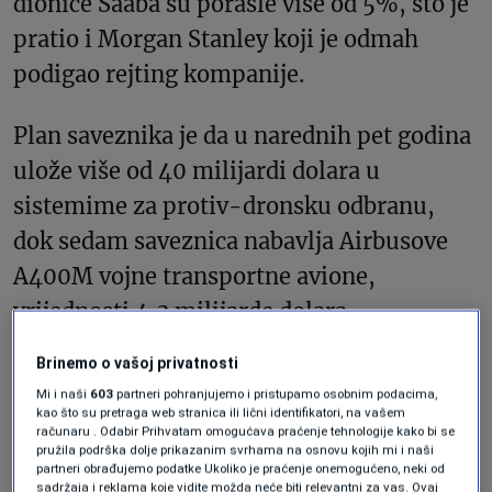
dionice Saaba su porasle više od 5%, što je
pratio i Morgan Stanley koji je odmah
podigao rejting kompanije.
Plan saveznika je da u narednih pet godina
ulože više od 40 milijardi dolara u
sistemime za protiv-dronsku odbranu,
dok sedam saveznica nabavlja Airbusove
A400M vojne transportne avione,
vrijednosti 4,3 milijarde dolara.
Brinemo o vašoj privatnosti
Također, UK, Francuska i Njemačka
Mi i naši
603
partneri pohranjujemo i pristupamo osobnim podacima,
pokrenule su zaseban NATO program
kao što su pretraga web stranica ili lični identifikatori, na vašem
računaru . Odabir Prihvatam omogućava praćenje tehnologije kako bi se
vrijedan 50 milijardi dolara za razvoj
pružila podrška dolje prikazanim svrhama na osnovu kojih mi i naši
partneri obrađujemo podatke Ukoliko je praćenje onemogućeno, neki od
oružja dalekog dometa (preko 2.000 km)
sadržaja i reklama koje vidite možda neće biti relevantni za vas. Ovaj