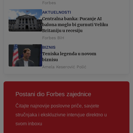
Forbes
AKTUELNOSTI
Centralna banka: Pucanje AI
balona moglo bi gurnuti Veliku
Britaniju u recesiju
Forbes BiH
BIZNIS
Teniska legenda u novom
biznisu
Amela Keserović Polić
Postani dio Forbes zajednice
Čitajte najnovije poslovne priče, savjete
stručnjaka i ekskluzivne intervjue direktno u
svom inboxu