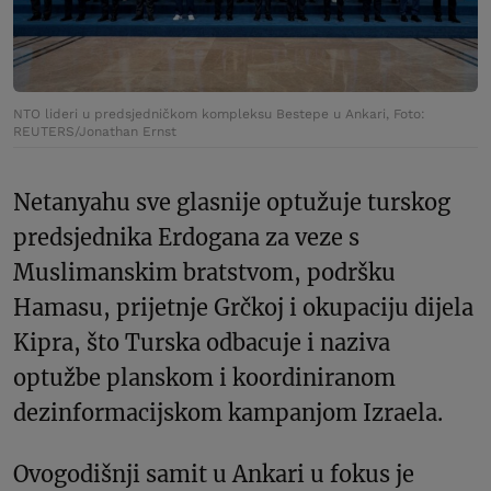
NTO lideri u predsjedničkom kompleksu Bestepe u Ankari, Foto:
REUTERS/Jonathan Ernst
Netanyahu sve glasnije optužuje turskog
predsjednika Erdogana za veze s
Muslimanskim bratstvom, podršku
Hamasu, prijetnje Grčkoj i okupaciju dijela
Kipra, što Turska odbacuje i naziva
optužbe planskom i koordiniranom
dezinformacijskom kampanjom Izraela.
Ovogodišnji samit u Ankari u fokus je