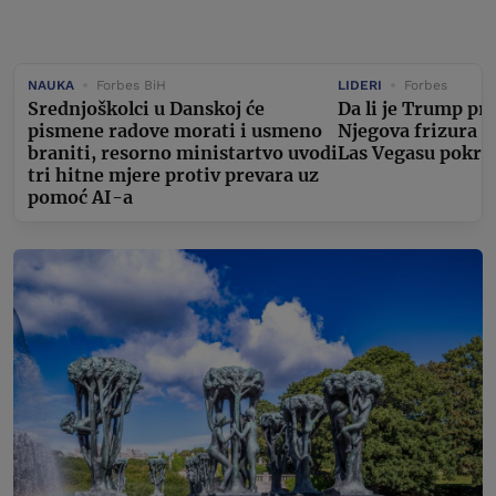
NAUKA
Forbes BiH
LIDERI
Forbes
Srednjoškolci u Danskoj će
Da li je Trump pr
pismene radove morati i usmeno
Njegova frizura 
braniti, resorno ministartvo uvodi
Las Vegasu pokren
tri hitne mjere protiv prevara uz
pomoć AI-a