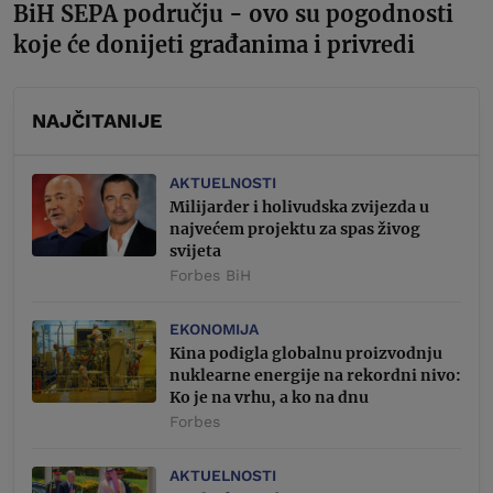
BiH SEPA području - ovo su pogodnosti
koje će donijeti građanima i privredi
NAJČITANIJE
AKTUELNOSTI
Milijarder i holivudska zvijezda u
najvećem projektu za spas živog
svijeta
Forbes BiH
EKONOMIJA
Kina podigla globalnu proizvodnju
nuklearne energije na rekordni nivo:
Ko je na vrhu, a ko na dnu
Forbes
AKTUELNOSTI