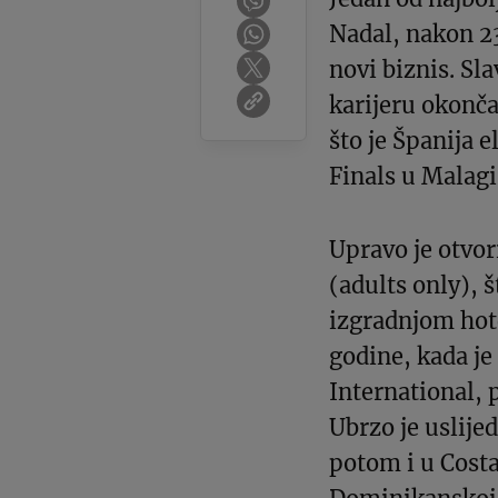
Nadal, nakon 23
novi biznis. Sl
karijeru okonč
što je Španija 
Finals u Malagi
Upravo je otvor
(adults only), š
izgradnjom hote
godine, kada je
International, 
Ubrzo je uslije
potom i u Costa