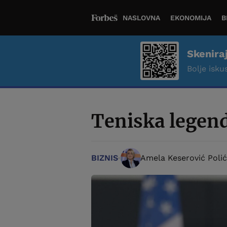
NASLOVNA
EKONOMIJA
B
Skenira
Bolje iskus
Teniska legen
BIZNIS
Amela Keserović Polić