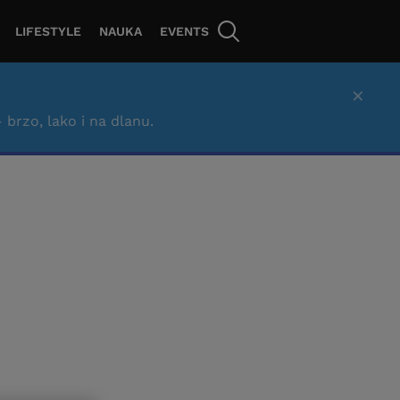
LIFESTYLE
NAUKA
EVENTS
×
– brzo, lako i na dlanu.