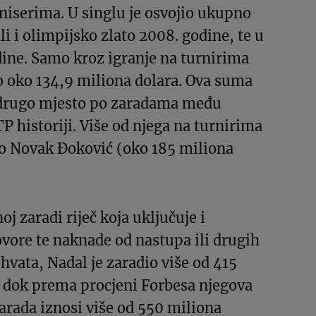
niserima. U singlu je osvojio ukupno
li i olimpijsko zlato 2008. godine, te u
ine. Samo kroz igranje na turnirima
o oko 134,9 miliona dolara. Ova suma
 drugo mjesto po zaradama među
P historiji. Više od njega na turnirima
io Novak Đoković (oko 185 miliona
j zaradi riječ koja uključuje i
vore te naknade od nastupa ili drugih
vata, Nadal je zaradio više od 415
, dok prema procjeni Forbesa njegova
rada iznosi više od 550 miliona