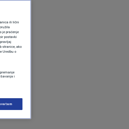
ica ili lični
pružila
 je praćenje
ir postavki
pravljaj
b stranice, ako
te Uredbu o
 Spremanje
ašavanja i
hvatam