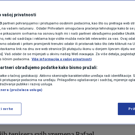
 vašoj privatnosti
3
partneri pohranjujemo i pristupamo osobnim podacima, kao što su pretraga web stran
ori, na vašem računaru . Odabir Prihvatam omogućava praćenje tehnologije kako bi se 
je prikazanim svrhama na osnovu kojih mi i naši partneri obrađujemo podatke Ukoliko
 neki od sadržaja i reklama koje vidite možda neće biti relevantni za vas. Ovaj odab
no odabrati i pritom promijeniti trenutni odabir ili pristanak tako što ćete kliknuti na U
tavkama link na dnu ove web stranice [ili plutajuću ikonu u donjem lijevom dijelu we
vo]. Vaš odabir će se mijenjati u okviru našeg Wеб локација. Za više detalja, pogledaj
s ličnim podacima.
Više informacija o vašoj privatnosti
 partneri obrađujemo podatke kako bismo pružali:
datke o tačnoj geolokaciji. Aktivno skenirajte karakteristike uređaja radi identifikacije.
ili pristupanje podacima na uređaju. Prilagođeno oglašavanje i sadržaj, mjerenje ogl
traživanje publike i razvoj usluga.
tnera (pružalaca usluga)
 Editorial / Profimedia
ži svrhe
Pri
jih tenisera svih vremena Rafael