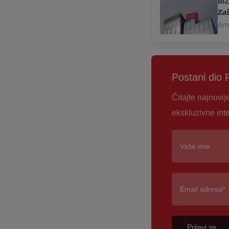
BI
Zaš
Ame
Postani dio 
Čitajte najnovij
ekskluzivne int
Prijavi se