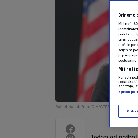
Brinemo o
Mi i naši
60
identifikat
podrška dol
onemogućeno,
možete ponov
željenim pos
je primjenji
postupanju 
Mi i naši
Koristite po
podataka i/
sadržaja, is
Spisak par
Rafael Nadal, Foto: GIM/GTRES / Shutterstock
Prika
Jedan od najbol