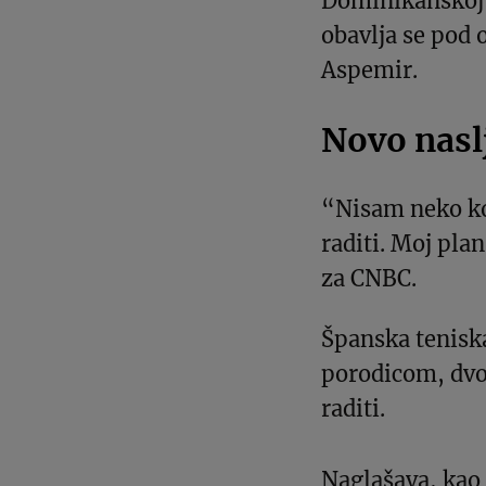
Dominikanskoj 
obavlja se pod
Aspemir.
Novo nasl
“Nisam neko ko 
raditi. Moj plan
za CNBC.
Španska teniska
porodicom, dvoj
raditi.
Naglašava, kao 