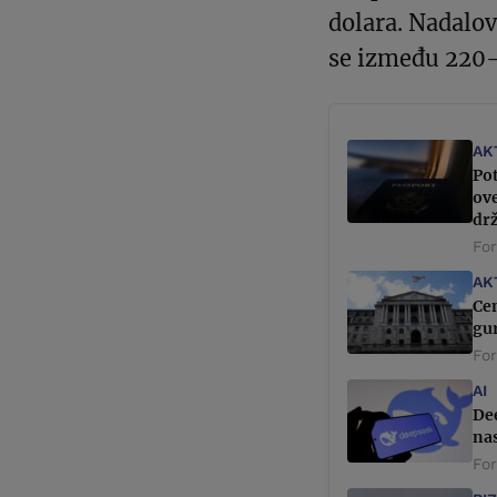
dolara. Nadalov
se između 220-
AK
Pot
ove
dr
Fo
AK
Ce
gur
Fo
AI
Dee
nas
Fo