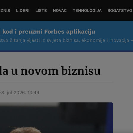
IZNIS
LIDERI
LISTE
NOVAC
TEHNOLOGIJA
BOGATSTVO
j kod i preuzmi Forbes aplikaciju
tvo čitanja vijesti iz svijeta biznisa, ekonomije i inovacija 
da u novom biznisu
8. jul 2026. 13:44