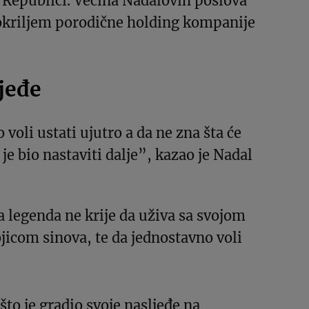
Republici. Većina Nadalovih poslova
 okriljem porodične holding kompanije
jeđe
voli ustati ujutro a da ne zna šta će
 je bio nastaviti dalje”, kazao je Nadal
 legenda ne krije da uživa sa svojom
icom sinova, te da jednostavno voli
što je gradio svoje nasljeđe na