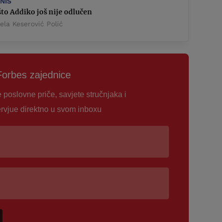
ZNIS
to Addiko još nije odlučen
la Keserović Polić
Forbes zajednice
e poslovne priče, savjete stručnjaka i
ervjue direktno u svom inboxu