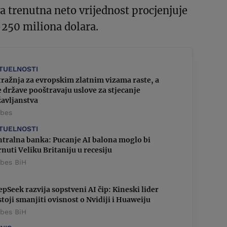
a trenutna neto vrijednost procjenjuje
250 miliona dolara.
TUELNOSTI
ražnja za evropskim zlatnim vizama raste, a
 države pooštravaju uslove za stjecanje
žavljanstva
rbes
TUELNOSTI
ntralna banka: Pucanje AI balona moglo bi
nuti Veliku Britaniju u recesiju
rbes BiH
pSeek razvija sopstveni AI čip: Kineski lider
toji smanjiti ovisnost o Nvidiji i Huaweiju
rbes BiH