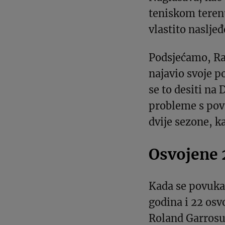
teniskom terenu
vlastito nasljeđ
Podsjećamo, Ra
najavio svoje po
se to desiti na
probleme s pov
dvije sezone, k
Osvojene 
Kada se povukao
godina i 22 osv
Roland Garrosu 