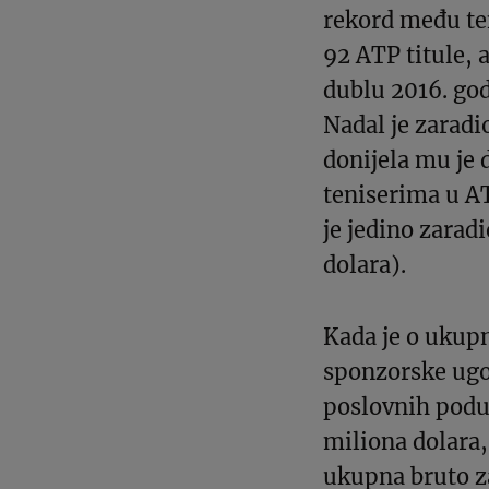
rekord među te
92 ATP titule, a
dublu 2016. god
Nadal je zaradi
donijela mu je
teniserima u AT
je jedino zarad
dolara).
Kada je o ukupno
sponzorske ugo
poslovnih poduh
miliona dolara
ukupna bruto za