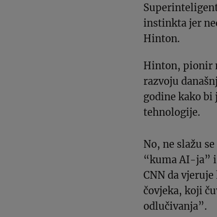
Superinteligent
instinkta jer n
Hinton.
Hinton, pionir 
razvoju današnj
godine kako bi 
tehnologije.
No, ne slažu se
“kuma AI-ja” i p
CNN da vjeruje 
čovjeka, koji č
odlučivanja”.