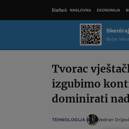
NASLOVNA
EKONOMIJA
B
Skenira
Bolje iskus
Tvorac vještač
izgubimo kontr
dominirati na
TEHNOLOGIJA
Vedran Drljev