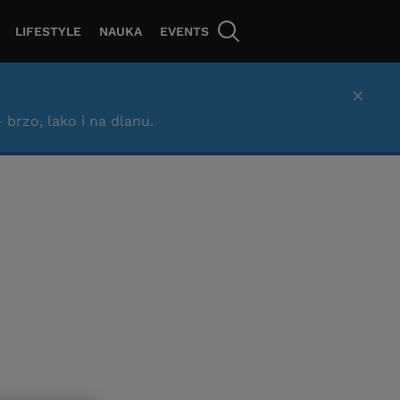
LIFESTYLE
NAUKA
EVENTS
×
– brzo, lako i na dlanu.