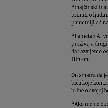
“majčinski inst
brinuli o ljudi
pametniji od na
“Pametan AI vrlo
preživi, a drugi
da razvijemo os
Hinton.
On smatra da je
bića koje kontr
brine o svojoj b
“Ako me ne bude