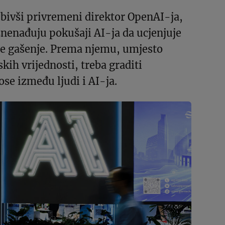
bivši privremeni direktor OpenAI-ja,
znenađuju pokušaji AI-ja da ucjenjuje
gne gašenje. Prema njemu, umjesto
kih vrijednosti, treba graditi
se između ljudi i AI-ja.