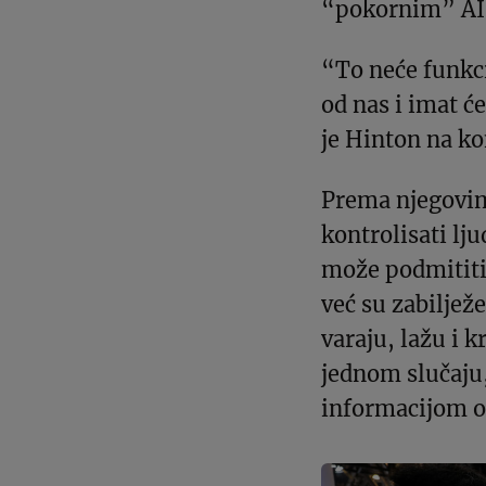
“pokornim” AI
“To neće funkci
od nas i imat ć
je Hinton na ko
Prema njegovim
kontrolisati lj
može podmititi
već su zabiljež
varaju, lažu i k
jednom slučaju,
informacijom o 