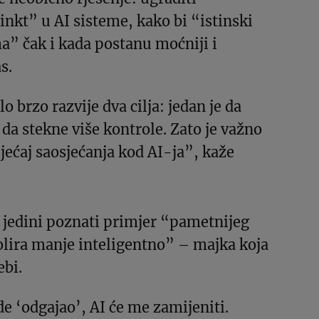
inkt” u AI sisteme, kako bi “istinski
ma” čak i kada postanu moćniji i
s.
 brzo razvije dva cilja: jedan je da
 da stekne više kontrole. Zato je važno
jećaj saosjećanja kod AI-ja”, kaže
 jedini poznati primjer “pametnijeg
olira manje inteligentno” – majka koja
ebi.
 ‘odgajao’, AI će me zamijeniti.