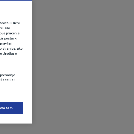
ica ili lični
pružila
 je praćenje
ir postavki
pravljaj
b stranice, ako
te Uredbu o
 Spremanje
ašavanja i
hvatam