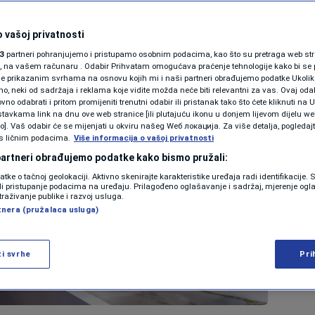
 vašoj privatnosti
3
partneri pohranjujemo i pristupamo osobnim podacima, kao što su pretraga web stran
ori, na vašem računaru . Odabir Prihvatam omogućava praćenje tehnologije kako bi se 
je prikazanim svrhama na osnovu kojih mi i naši partneri obrađujemo podatke Ukoliko
 neki od sadržaja i reklama koje vidite možda neće biti relevantni za vas. Ovaj odab
no odabrati i pritom promijeniti trenutni odabir ili pristanak tako što ćete kliknuti na U
tavkama link na dnu ove web stranice [ili plutajuću ikonu u donjem lijevom dijelu we
vo]. Vaš odabir će se mijenjati u okviru našeg Wеб локација. Za više detalja, pogledaj
s ličnim podacima.
Više informacija o vašoj privatnosti
 partneri obrađujemo podatke kako bismo pružali:
datke o tačnoj geolokaciji. Aktivno skenirajte karakteristike uređaja radi identifikacije.
ili pristupanje podacima na uređaju. Prilagođeno oglašavanje i sadržaj, mjerenje ogl
traživanje publike i razvoj usluga.
tnera (pružalaca usluga)
ži svrhe
Pri