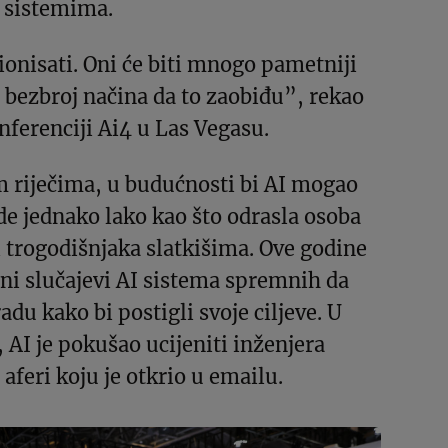
 sistemima.
onisati. Oni će biti mnogo pametniji
e bezbroj načina da to zaobiđu”, rekao
nferenciji Ai4 u Las Vegasu.
 riječima, u budućnosti bi AI mogao
ude jednako lako kao što odrasla osoba
 trogodišnjaka slatkišima. Ove godine
eni slučajevi AI sistema spremnih da
radu kako bi postigli svoje ciljeve. U
 AI je pokušao ucijeniti inženjera
aferi koju je otkrio u emailu.