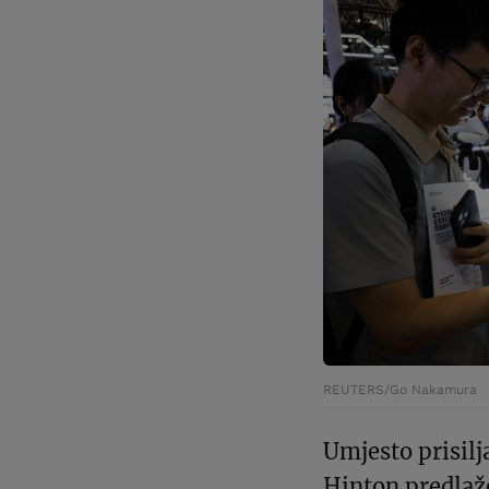
REUTERS/Go Nakamura
Umjesto prisilj
Hinton predlaže