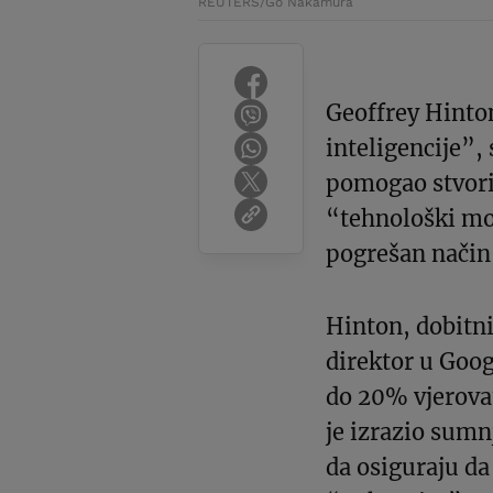
REUTERS/Go Nakamura
Geoffrey Hinton
inteligencije”, 
pomogao stvori
“tehnološki mo
pogrešan način
Hinton, dobitni
direktor u Goog
do 20% vjerovat
je izrazio sum
da osiguraju d