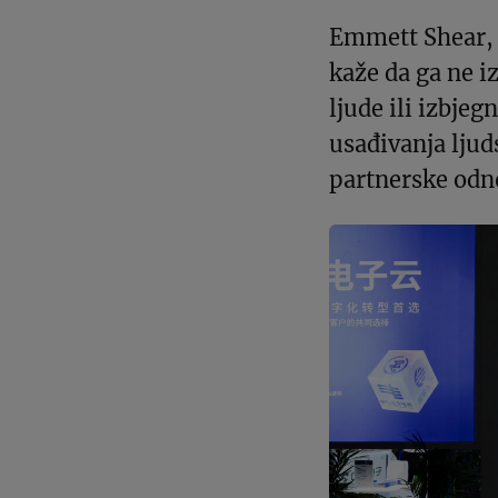
Emmett Shear, 
kaže da ga ne i
ljude ili izbje
usađivanja ljuds
partnerske odno