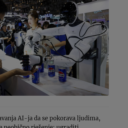
avanja AI-ja da se pokorava ljudima,
 neobično rješenje: ugraditi