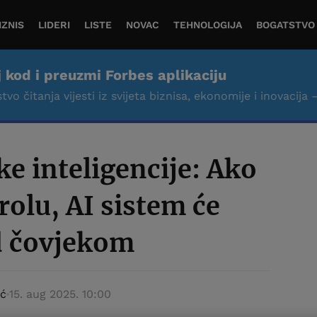
IZNIS
LIDERI
LISTE
NOVAC
TEHNOLOGIJA
BOGATSTVO
j kod i preuzmi Forbes aplikaciju
tvo čitanja vijesti iz svijeta biznisa, ekonomije i inovacija 
ke inteligencije: Ako
olu, AI sistem će
d čovjekom
ić
15. aug 2025. 10:00