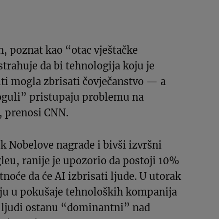
, poznat kao “otac vještačke
strahuje da bi tehnologija koju je
ti mogla zbrisati čovječanstvo — a
guli” pristupaju problemu na
, prenosi CNN.
k Nobelove nagrade i bivši izvršni
leu, ranije je upozorio da postoji 10%
noće da će AI izbrisati ljude. U utorak
nju u pokušaje tehnoloških kompanija
a ljudi ostanu “dominantni” nad