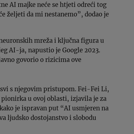
ne AI majke neće se htjeti odreći tog
eće željeti da mi nestanemo”, dodao je
neuronskih mreža i ključna figura u
eg AI-ja, napustio je Google 2023.
javno govorio o rizicima ove
 svi s njegovim pristupom. Fei-Fei Li,
ionirka u ovoj oblasti, izjavila je za
kako je ispravan put “AI usmjeren na
uva ljudsko dostojanstvo i slobodu