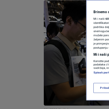
Brinemo o
Mi i naši
60
identifikat
podrška dol
onemogućeno,
možete ponov
željenim pos
je primjenji
postupanju 
Mi i naši
Koristite po
podataka i/
sadržaja, is
Spisak par
Prika