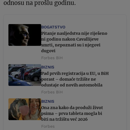
odnosu na prošlu godinu.
BOGATSTVO
Pitanje nasljedstva nije riješeno
ni godinu nakon Cavallijeve
smrti, nepoznati su i njegovi
dugovi
Forbes BiH
BIZNIS
Pad prvih registracija u EU, u BiH
porast – domaće tržište ne
odustaje od novih automobila
Forbes BiH
BIZNIS
Ona zna kako da produži život
psima – prva tableta mogla bi
biti na tržištu već 2026
Forbes