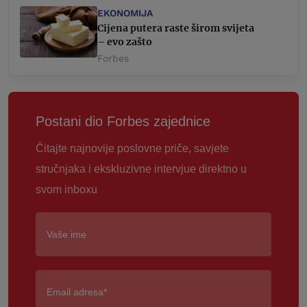
EKONOMIJA
Cijena putera raste širom svijeta
– evo zašto
Forbes
Postani dio Forbes zajednice
Čitajte najnovije poslovne priče, savjete
stručnjaka i ekskluzivne intervjue direktno u
svom inboxu