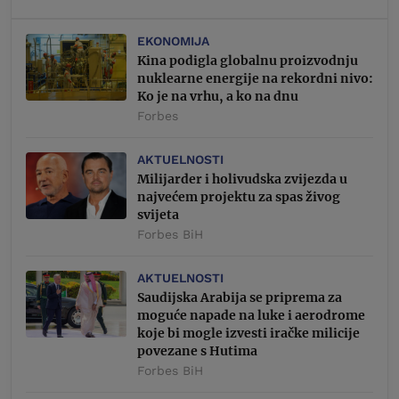
EKONOMIJA
Kina podigla globalnu proizvodnju
nuklearne energije na rekordni nivo:
Ko je na vrhu, a ko na dnu
Forbes
AKTUELNOSTI
Milijarder i holivudska zvijezda u
najvećem projektu za spas živog
svijeta
Forbes BiH
AKTUELNOSTI
Saudijska Arabija se priprema za
moguće napade na luke i aerodrome
koje bi mogle izvesti iračke milicije
povezane s Hutima
Forbes BiH