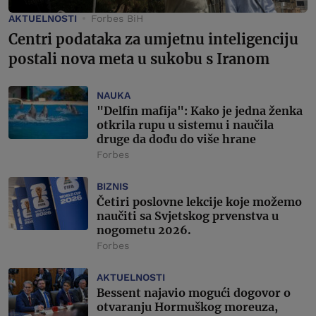
AKTUELNOSTI
Forbes BiH
Centri podataka za umjetnu inteligenciju
postali nova meta u sukobu s Iranom
NAUKA
"Delfin mafija": Kako je jedna ženka
otkrila rupu u sistemu i naučila
druge da dođu do više hrane
Forbes
BIZNIS
Četiri poslovne lekcije koje možemo
naučiti sa Svjetskog prvenstva u
nogometu 2026.
Forbes
AKTUELNOSTI
Bessent najavio mogući dogovor o
otvaranju Hormuškog moreuza,