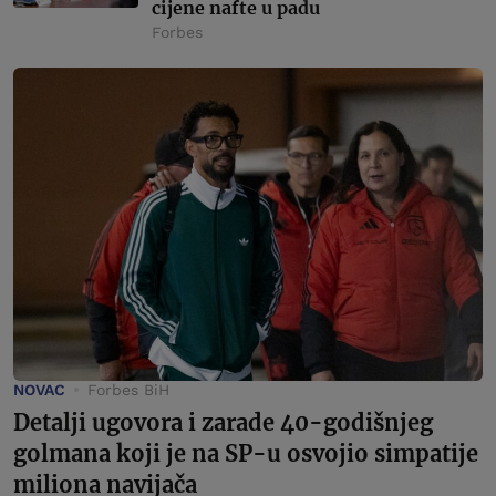
cijene nafte u padu
Forbes
NOVAC
Forbes BiH
Detalji ugovora i zarade 40-godišnjeg
golmana koji je na SP-u osvojio simpatije
miliona navijača