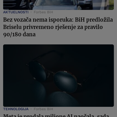
AKTUELNOSTI
Forbes BiH
Bez vozača nema isporuka: BiH predložila
Briselu privremeno rješenje za pravilo
90/180 dana
TEHNOLOGIJA
Forbes BiH
Meta je prodala milione AI naočala, sada