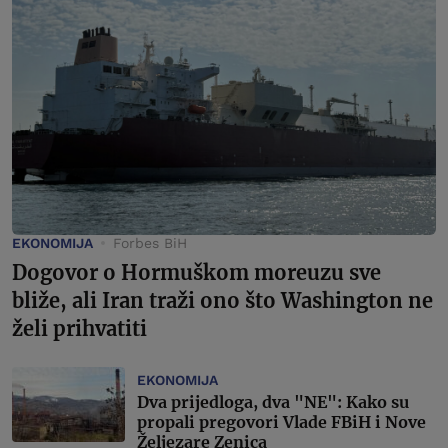
EKONOMIJA
Forbes BiH
Dogovor o Hormuškom moreuzu sve
bliže, ali Iran traži ono što Washington ne
želi prihvatiti
EKONOMIJA
Dva prijedloga, dva "NE": Kako su
propali pregovori Vlade FBiH i Nove
Željezare Zenica