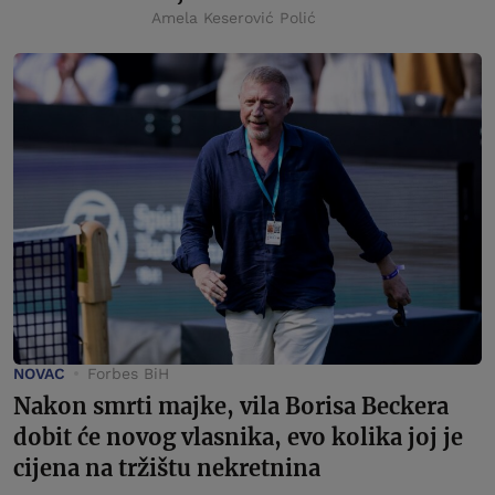
Amela Keserović Polić
NOVAC
Forbes BiH
Nakon smrti majke, vila Borisa Beckera
dobit će novog vlasnika, evo kolika joj je
cijena na tržištu nekretnina