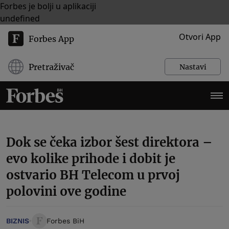
Forbes je bolji u aplikaciji
undefined
Otvori App
Forbes App
Pretraživač
Nastavi
Dok se čeka izbor šest direktora –
evo kolike prihode i dobit je
ostvario BH Telecom u prvoj
polovini ove godine
BIZNIS
Forbes BiH