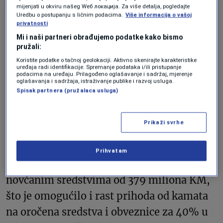
mijenjati u okviru našeg Wеб локација. Za više detalja, pogledajte
Uredbu o postupanju s ličnim podacima.
Više informacija o vašoj
privatnosti
Produktivnost je također poboljšana,
Mi i naši partneri obrađujemo podatke kako bismo
pružali:
navodi se – operativni prihod po
Koristite podatke o tačnoj geolokaciji. Aktivno skenirajte karakteristike
zaposlenom iznosi 89.700 KM, uz
uređaja radi identifikacije. Spremanje podataka i/ili pristupanje
podacima na uređaju. Prilagođeno oglašavanje i sadržaj, mjerenje
oglašavanja i sadržaja, istraživanje publike i razvoj usluga.
smanjenje broja zaposlenih za 0,4%.
Spisak partnera (pružalaca usluga)
Kompanija je, navodi se, u prvih šest
mjeseci investirala 32,1 milion KM u
Prikaži svrhe
proširenje LTE mobilne mreže, izgradnju
optičkih mreža i modernizaciju servisa, te
Prihvatam
zadržala snažnu finansijsku stabilnost, s
novčanim sredstvima od 379 miliona KM,
što je omogućilo i rast prihoda od kamata
na oročena sredstva i obveznice za 40% u