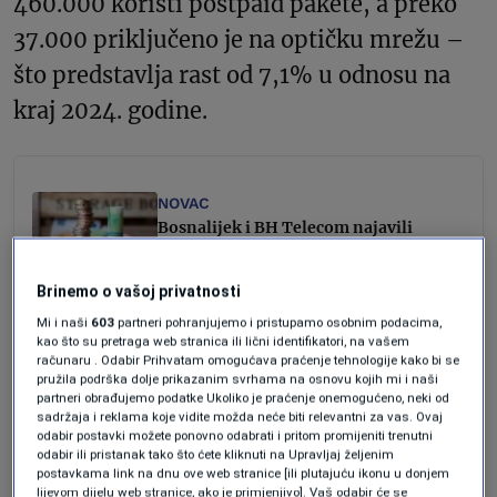
460.000 koristi postpaid pakete, a preko
37.000 priključeno je na optičku mrežu –
što predstavlja rast od 7,1% u odnosu na
kraj 2024. godine.
NOVAC
Bosnalijek i BH Telecom najavili
isplatu dividendi: ko su deset
najvećih dioničara ove dvije
Brinemo o vašoj privatnosti
domaće kompanije?
Amela Keserović Polić
Mi i naši
603
partneri pohranjujemo i pristupamo osobnim podacima,
kao što su pretraga web stranica ili lični identifikatori, na vašem
BIZNIS
računaru . Odabir Prihvatam omogućava praćenje tehnologije kako bi se
Tri bh. telekom operatera u 2023.
pružila podrška dolje prikazanim svrhama na osnovu kojih mi i naši
partneri obrađujemo podatke Ukoliko je praćenje onemogućeno, neki od
godini ostvarila prihod od
sadržaja i reklama koje vidite možda neće biti relevantni za vas. Ovaj
milijardu i 500 miliona KM,
odabir postavki možete ponovno odabrati i pritom promijeniti trenutni
izvještaji ukazuju da bi u ovoj
odabir ili pristanak tako što ćete kliknuti na Upravljaj željenim
godini on mogao biti i premašen
postavkama link na dnu ove web stranice [ili plutajuću ikonu u donjem
lijevom dijelu web stranice, ako je primjenjivo]. Vaš odabir će se
Amela Keserović Polić