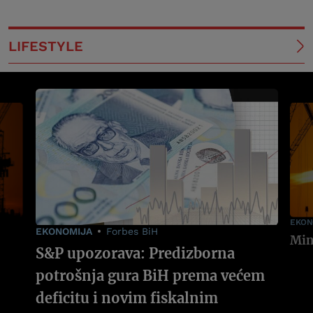
LIFESTYLE
EKON
EKONOMIJA
Forbes BiH
S&P upozorava: Predizborna
potrošnja gura BiH prema većem
deficitu i novim fiskalnim