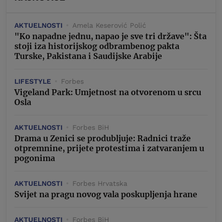
AKTUELNOSTI
Amela Keserović Polić
"Ko napadne jednu, napao je sve tri države": Šta
stoji iza historijskog odbrambenog pakta
Turske, Pakistana i Saudijske Arabije
LIFESTYLE
Forbes
Vigeland Park: Umjetnost na otvorenom u srcu
Osla
AKTUELNOSTI
Forbes BiH
Drama u Zenici se produbljuje: Radnici traže
otpremnine, prijete protestima i zatvaranjem u
pogonima
AKTUELNOSTI
Forbes Hrvatska
Svijet na pragu novog vala poskupljenja hrane
AKTUELNOSTI
Forbes BiH