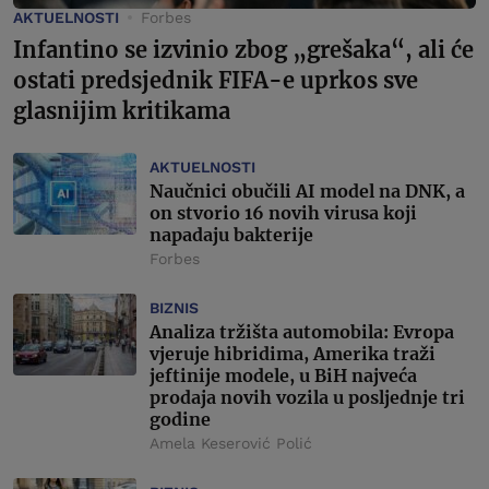
AKTUELNOSTI
Forbes
Infantino se izvinio zbog „grešaka“, ali će
ostati predsjednik FIFA-e uprkos sve
glasnijim kritikama
AKTUELNOSTI
Naučnici obučili AI model na DNK, a
on stvorio 16 novih virusa koji
napadaju bakterije
Forbes
BIZNIS
Analiza tržišta automobila: Evropa
vjeruje hibridima, Amerika traži
jeftinije modele, u BiH najveća
prodaja novih vozila u posljednje tri
godine
Amela Keserović Polić