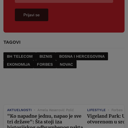
Prijavi se
TAGOVI
BH TELECOM
BIZNIS
BOSNA I HERCEGOVINA
EKONOMIJA
FORBES
NOVAC
AKTUELNOSTI
Amela Keserović Polić
LIFESTYLE
Forbes
"Ko napadne jednu, napao je sve
Vigeland Park: U
tri države": Šta stoji iza
otvorenom u srcu
historijskog odbrambenog pakta