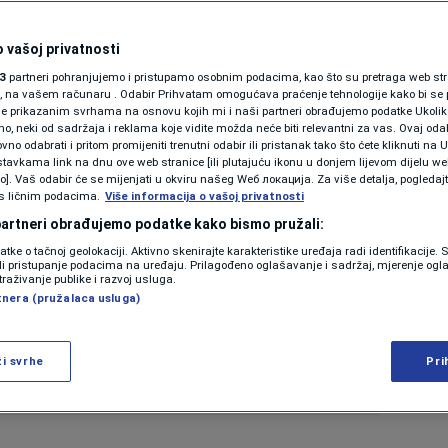
 vašoj privatnosti
3
partneri pohranjujemo i pristupamo osobnim podacima, kao što su pretraga web stran
ori, na vašem računaru . Odabir Prihvatam omogućava praćenje tehnologije kako bi se 
je prikazanim svrhama na osnovu kojih mi i naši partneri obrađujemo podatke Ukoliko
 neki od sadržaja i reklama koje vidite možda neće biti relevantni za vas. Ovaj odab
no odabrati i pritom promijeniti trenutni odabir ili pristanak tako što ćete kliknuti na U
tavkama link na dnu ove web stranice [ili plutajuću ikonu u donjem lijevom dijelu we
vo]. Vaš odabir će se mijenjati u okviru našeg Wеб локација. Za više detalja, pogledaj
s ličnim podacima.
Više informacija o vašoj privatnosti
 partneri obrađujemo podatke kako bismo pružali:
datke o tačnoj geolokaciji. Aktivno skenirajte karakteristike uređaja radi identifikacije.
ili pristupanje podacima na uređaju. Prilagođeno oglašavanje i sadržaj, mjerenje ogl
traživanje publike i razvoj usluga.
tnera (pružalaca usluga)
ži svrhe
Pri