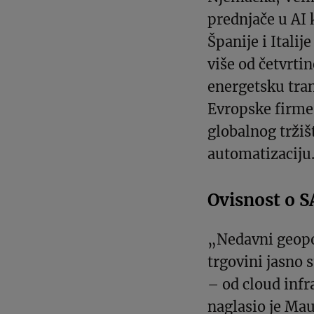
prednjače u AI
Španije i Italije
više od četvrti
energetsku tranz
Evropske firme 
globalnog tržiš
automatizaciju
Ovisnost o 
„Nedavni geopol
trgovini jasno 
– od cloud inf
naglasio je Mau