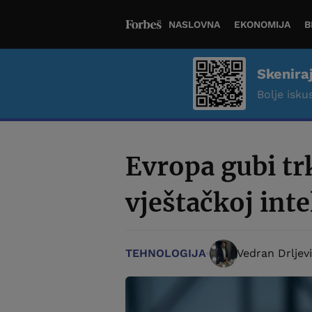
NASLOVNA
EKONOMIJA
B
Skenira
Bolje iskus
Evropa gubi t
vještačkoj inte
TEHNOLOGIJA
Vedran Drljev