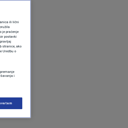
ica ili lični
pružila
 je praćenje
ir postavki
pravljaj
b stranice, ako
te Uredbu o
 Spremanje
ašavanja i
hvatam