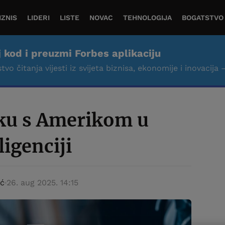
IZNIS
LIDERI
LISTE
NOVAC
TEHNOLOGIJA
BOGATSTVO
j kod i preuzmi Forbes aplikaciju
tvo čitanja vijesti iz svijeta biznisa, ekonomije i inovacija 
rku s Amerikom u
ligenciji
ić
26. aug 2025. 14:15