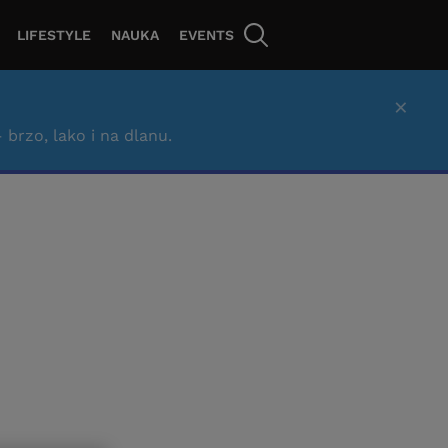
LIFESTYLE
NAUKA
EVENTS
×
– brzo, lako i na dlanu.