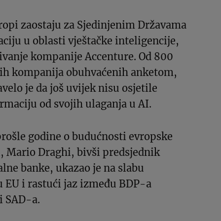
ropi zaostaju za Sjedinjenim Državama
ciju u oblasti vještačke inteligencije,
živanje kompanije Accenture. Od 800
kih kompanija obuhvaćenih anketom,
elo je da još uvijek nisu osjetile
rmaciju od svojih ulaganja u AI.
 prošle godine o budućnosti evropske
 Mario Draghi, bivši predsjednik
lne banke, ukazao je na slabu
u EU i rastući jaz između BDP-a
i SAD-a.