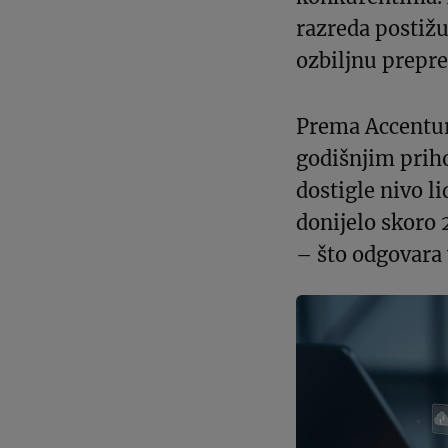
razreda postižu
ozbiljnu prepr
Prema Accentur
godišnjim prih
dostigle nivo l
donijelo skoro 
– što odgovara