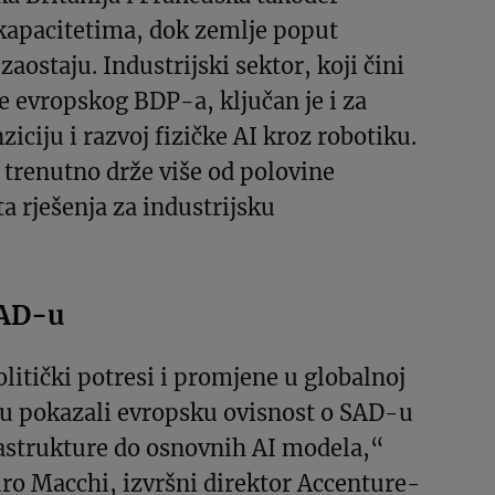
 kapacitetima, dok zemlje poput
 zaostaju. Industrijski sektor, koji čini
ne evropskog BDP-a, ključan je i za
iciju i razvoj fizičke AI kroz robotiku.
trenutno drže više od polovine
ta rješenja za industrijsku
.
SAD-u
itički potresi i promjene u globalnoj
su pokazali evropsku ovisnost o SAD-u
rastrukture do osnovnih AI modela,“
ro Macchi, izvršni direktor Accenture-