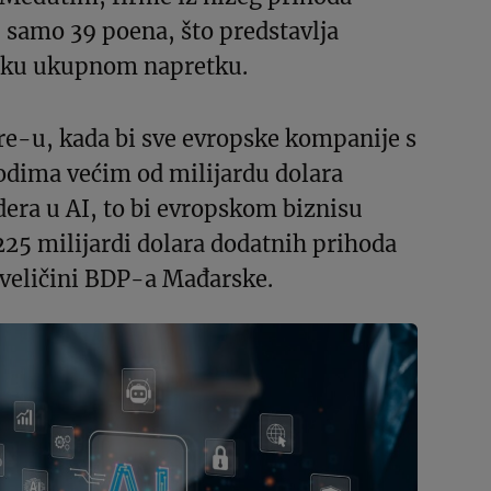
 samo 39 poena, što predstavlja
eku ukupnom napretku.
e-u, kada bi sve evropske kompanije s
odima većim od milijardu dolara
idera u AI, to bi evropskom biznisu
225 milijardi dolara dodatnih prihoda
 veličini BDP-a Mađarske.