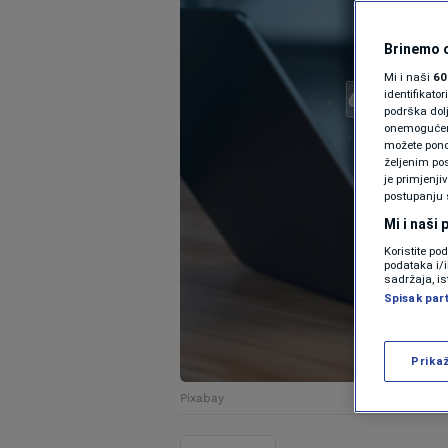
Brinemo o
Mi i naši
60
identifikat
podrška dol
onemogućeno,
možete ponov
željenim pos
je primjenji
postupanju 
Mi i naši
Koristite po
podataka i/
sadržaja, is
Spisak par
Prika
Pixabay