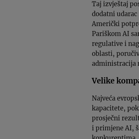
Taj izvještaj p
dodatni udarac 
Američki potpre
Pariškom AI sa
regulative i na
oblasti, poručiv
administracija 
Velike kompa
Najveća evrops
kapacitete, pok
prosječni rezul
i primjene AI, 
konkurentima. 