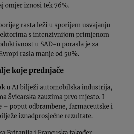
aj omjer iznosi tek 76%.
porijeg rasta leži u sporijem usvajanju
 sektorima s intenzivnijom primjenom
oduktivnost u SAD-u porasla je za
 Evropi rasla manje od 50%.
mlje koje prednjače
k u AI bilježi automobilska industrija,
a Švicarska zauzima prvo mjesto. I
je – poput odbrambene, farmaceutske i
bilježe iznadprosječne rezultate.
a Britanija i Francuska također