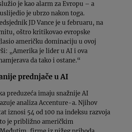
oslužio je kao alarm za Evropu – a
uslijedio je ubrzo nakon toga.
dsjednik JD Vance je u februaru, na
mitu, oštro kritikovao evropske
glasio američku dominaciju u ovoj
ši: „Amerika je lider u AI i ova
namjerava da tako i ostane.“
nije prednjače u AI
ka preduzeća imaju snažnije AI
azuje analiza Accenture-a. Njihov
tat iznosi 54 od 100 na indeksu razvoja
što je približno američkim
Međutim, firme iz nižeg prihoda