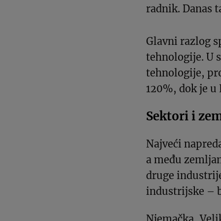
radnik. Danas t
Glavni razlog s
tehnologije. U
tehnologije, pr
120%, dok je u
Sektori i ze
Najveći napreda
a među zemljam
druge industri
industrijske – 
Njemačka, Velik