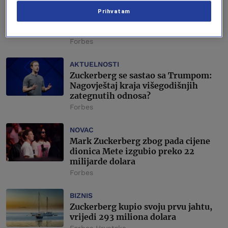
Da li će Threads uskoro prestići X:
Prihvatam
Rat aplikacija Zuckerberga i Muska
se zahuktava
Forbes
AKTUELNOSTI
Zuckerberg se sastao sa Trumpom:
Nagovještaj kraja višegodišnjih
zategnutih odnosa?
Forbes
NOVAC
Mark Zuckerberg zbog pada cijene
dionica Mete izgubio preko 22
milijarde dolara
Forbes
BIZNIS
Zuckerberg kupio svoju prvu jahtu,
vrijedi 293 miliona dolara