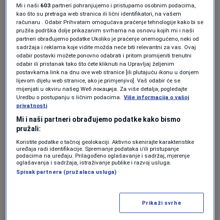
Mi i naši
603
partneri pohranjujemo i pristupamo osobnim podacima,
Forbes BiH
kao što su pretraga web stranica ili lični identifikatori, na vašem
računaru . Odabir Prihvatam omogućava praćenje tehnologije kako bi se
AKTUELNOSTI
pružila podrška dolje prikazanim svrhama na osnovu kojih mi i naši
Dana White tvrdi da je planirao
partneri obrađujemo podatke Ukoliko je praćenje onemogućeno, neki od
sadržaja i reklama koje vidite možda neće biti relevantni za vas. Ovaj
borbu Zuckerberga i Muska u
odabir postavki možete ponovno odabrati i pritom promijeniti trenutni
Koloseumu
odabir ili pristanak tako što ćete kliknuti na Upravljaj željenim
Forbes
postavkama link na dnu ove web stranice [ili plutajuću ikonu u donjem
lijevom dijelu web stranice, ako je primjenjivo]. Vaš odabir će se
mijenjati u okviru našeg Wеб локација. Za više detalja, pogledajte
AKTUELNOSTI
Uredbu o postupanju s ličnim podacima.
Više informacija o vašoj
Šta otkriva fotografija večere s
privatnosti
Muskom i Zuckerbergom iz
Mi i naši partneri obrađujemo podatke kako bismo
Epsteinovih dosjea
pružali:
Forbes
Koristite podatke o tačnoj geolokaciji. Aktivno skenirajte karakteristike
uređaja radi identifikacije. Spremanje podataka i/ili pristupanje
MILIJARDERI
podacima na uređaju. Prilagođeno oglašavanje i sadržaj, mjerenje
oglašavanja i sadržaja, istraživanje publike i razvoj usluga.
Evo koliko bi najbogatiji stanovnici
Spisak partnera (pružalaca usluga)
Kalifornije morali platiti prema
novom porezu na milijardere
Forbes
Prikaži svrhe
BIZNIS