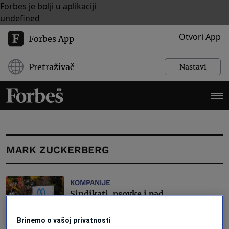
Forbes je bolji u aplikaciji
undefined
Otvori App
Forbes App
Pretraživač
Nastavi
MARK ZUCKERBERG
KOMPANIJE
Sindikati, psovke i pad
produktivnosti: Meta plaća danak
sistematskom zanemarivanju
Brinemo o vašoj privatnosti
ljudskog faktora