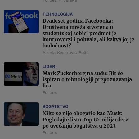
Forbes Hrvatska
TEHNOLOGIJA
Dvadeset godina Facebooka:
Društvena mreža stvorena u
studentskoj sobici predmet je
kontroverzi i pohvala, ali kakva joj je
budućnost?
Amela Keserović Polić
LIDERI
Mark Zuckerberg na sudu: Bit će
ispitan o tehnologiji prepoznavanja
lica
Forbes
BOGATSTVO
Niko se nije obogatio kao Musk:
Pogledajte listu Top 10 milijardera
po uvećanju bogatstva u 2023
Forbes