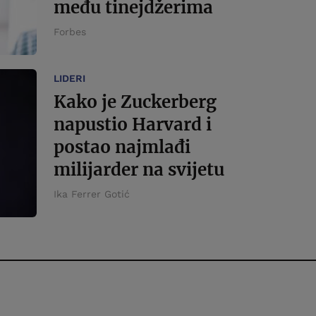
među tinejdžerima
Forbes
LIDERI
Kako je Zuckerberg
napustio Harvard i
postao najmlađi
milijarder na svijetu
Ika Ferrer Gotić