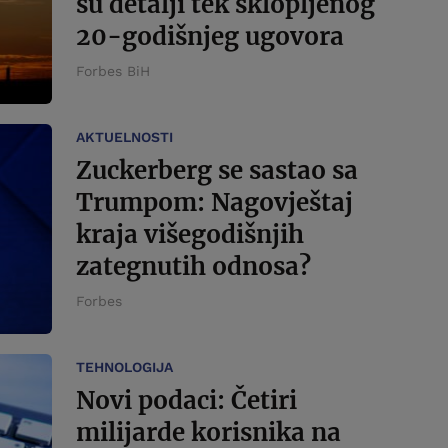
su detalji tek sklopljenog
20-godišnjeg ugovora
Forbes BiH
AKTUELNOSTI
Zuckerberg se sastao sa
Trumpom: Nagovještaj
kraja višegodišnjih
zategnutih odnosa?
Forbes
TEHNOLOGIJA
Novi podaci: Četiri
milijarde korisnika na