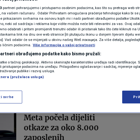
zanemarivanju ljudskog
3
partneri pohranjujemo i pristupamo osobnim podacima, kao što su pretraga web stran
faktora
ori, na vašem računaru . Odabir Prihvatam omogućava praćenje tehnologije kako bi se 
je prikazanim svrhama na osnovu kojih mi i naši partneri obrađujemo podatke Ukoliko
Forbes BiH
 neki od sadržaja i reklama koje vidite možda neće biti relevantni za vas. Ovaj odab
no odabrati i pritom promijeniti trenutni odabir ili pristanak tako što ćete kliknuti na U
tavkama link na dnu ove web stranice [ili plutajuću ikonu u donjem lijevom dijelu we
LIFESTYLE
vo]. Vaš odabir će se mijenjati u okviru našeg Wеб локација. Za više detalja, pogledaj
Meta lansira jeftinije AI
s ličnim podacima.
Više informacija o vašoj privatnosti
naočale u pokušaju da
 partneri obrađujemo podatke kako bismo pružali:
datke o tačnoj geolokaciji. Aktivno skenirajte karakteristike uređaja radi identifikacije.
širenja dometa svoje
ili pristupanje podacima na uređaju. Prilagođeno oglašavanje i sadržaj, mjerenje ogl
traživanje publike i razvoj usluga.
umjetne inteligencije
tnera (pružalaca usluga)
Forbes BiH
ži svrhe
Pri
AKTUELNOSTI
Meta počela dijeliti
otkaze za oko 8.000
zaposlenih