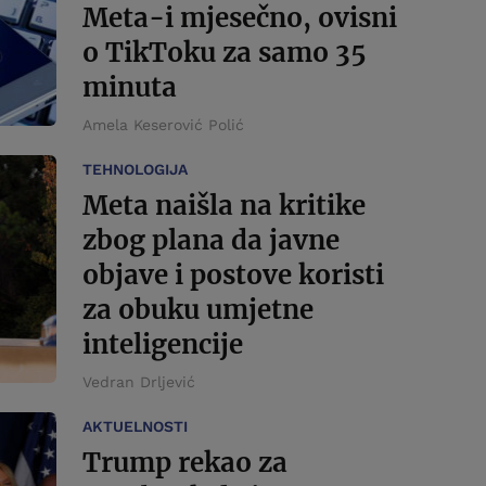
Meta-i mjesečno, ovisni
o TikToku za samo 35
minuta
Amela Keserović Polić
TEHNOLOGIJA
Meta naišla na kritike
zbog plana da javne
objave i postove koristi
za obuku umjetne
inteligencije
Vedran Drljević
AKTUELNOSTI
Trump rekao za