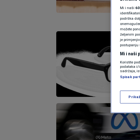
Mi i naši
60
identifikat
podrška dol
onemogućeno,
možete ponov
željenim pos
je primjenji
postupanju 
Mi i naši
Koristite po
podataka i/
sadržaja, is
Spisak par
Prika