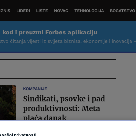
IZNIS
LIDERI
LISTE
NOVAC
TEHNOLOGIJA
BOGATSTVO
j kod i preuzmi Forbes aplikaciju
tvo čitanja vijesti iz svijeta biznisa, ekonomije i inovacija 
KOMPANIJE
Sindikati, psovke i pad
produktivnosti: Meta
plaća danak
sistematskom
 vašoj privatnosti