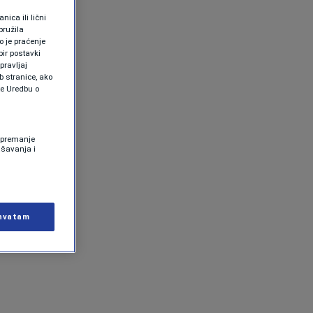
ica ili lični
pružila
 je praćenje
ir postavki
pravljaj
b stranice, ako
te Uredbu o
 Spremanje
ašavanja i
hvatam