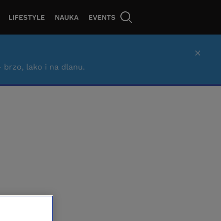
LIFESTYLE
NAUKA
EVENTS
×
– brzo, lako i na dlanu.