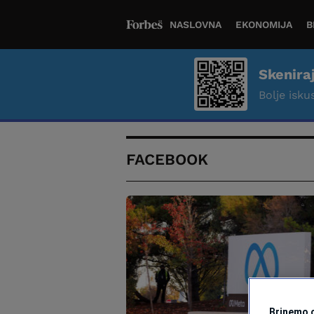
NASLOVNA
EKONOMIJA
B
Skenira
Bolje iskus
FACEBOOK
Brinemo o