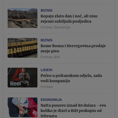
BIZNIS
Kopaju zlato dan i noć, ali nisu
svjesni ozbiljnih posljedica
Forbes Slovenija
BIZNIS
Kome Bosna i Hercegovina prodaje
svoje pivo
Forbes BiH
LIDERI
Počeo u poštanskom odjelu, sada
vodi kompaniju
Forbes
EKONOMIJA
Nafta ponovo iznad 80 dolara - evo
koliko je dizel u BiH poskupio od
februara