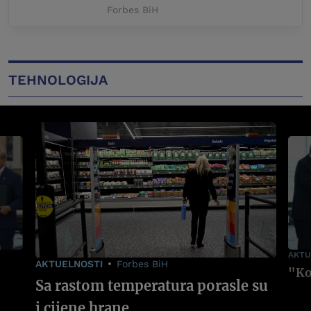
Forbes BiH
TEHNOLOGIJA
AKTU
AKTUELNOSTI
Forbes BiH
Sa rastom temperatura porasle su
i cijene hrane