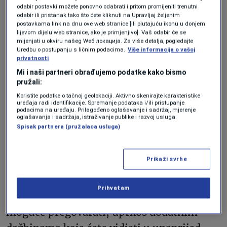
odabir postavki možete ponovno odabrati i pritom promijeniti trenutni
odabir ili pristanak tako što ćete kliknuti na Upravljaj željenim
postavkama link na dnu ove web stranice [ili plutajuću ikonu u donjem
lijevom dijelu web stranice, ako je primjenjivo]. Vaš odabir će se
mijenjati u okviru našeg Wеб локација. Za više detalja, pogledajte
Uredbu o postupanju s ličnim podacima.
Više informacija o vašoj
privatnosti
Foto: Shutterstock
Mi i naši partneri obrađujemo podatke kako bismo
pružali:
Na primjer, KellyBlueBook ima sistem
Koristite podatke o tačnoj geolokaciji. Aktivno skenirajte karakteristike
poređenja „prave tržišne vrijednosti“ koji
uređaja radi identifikacije. Spremanje podataka i/ili pristupanje
podacima na uređaju. Prilagođeno oglašavanje i sadržaj, mjerenje
prikazuje koliko kupci plaćaju. Ovi brojevi
oglašavanja i sadržaja, istraživanje publike i razvoj usluga.
Spisak partnera (pružalaca usluga)
ne lažu, i nijedan prodavac koji želi da
zaključi prodaju vjerovatno se neće
Prikaži svrhe
protiviti podacima dobijenim sa sajtova.
Prihvatam
Takođe, stručnjaci kažu da je oko svega
moguće pregovarati, uprkos dodatnim