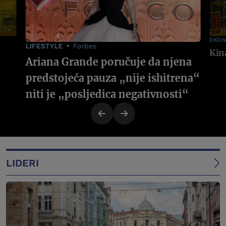
EKON
LIFESTYLE
Forbes
Ariana Grande poručuje da njena
predstojeća pauza „nije ishitrena“
niti je „posljedica negativnosti“
LIDERI