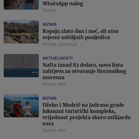
WhatsApp nalog
Forbes
BIZNIS
Kopaju zlato dan i noć, ali nisu
svjesni ozbiljnih posljedica
Forbes Slovenija
AKTUELNOSTI
Nafta iznad 83 dolara, nova lista
zahtjeva za otvaranje Hormuškog
moreuza
Forbes BiH
BIZNIS
Džeko i Modrić na Jadranu grade
luksuzni turistički kompleks,
vrijednost projekta skoro milijardu
eura
Forbes BiH