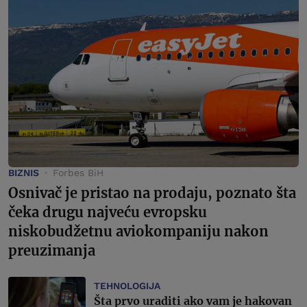
BIZNIS
Forbes BiH
Osnivač je pristao na prodaju, poznato šta
čeka drugu najveću evropsku
niskobudžetnu aviokompaniju nakon
preuzimanja
TEHNOLOGIJA
Šta prvo uraditi ako vam je hakovan