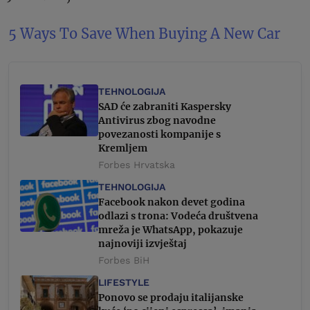
5 Ways To Save When Buying A New Car
TEHNOLOGIJA
SAD će zabraniti Kaspersky
Antivirus zbog navodne
povezanosti kompanije s
Kremljem
Forbes Hrvatska
TEHNOLOGIJA
Facebook nakon devet godina
odlazi s trona: Vodeća društvena
mreža je WhatsApp, pokazuje
najnoviji izvještaj
Forbes BiH
LIFESTYLE
Ponovo se prodaju italijanske