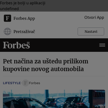
Forbes je bolji u aplikaciji
undefined
Otvori App
Forbes App
Pretraživač
Nastavi
Pet načina za uštedu prilikom
kupovine novog automobila
LIFESTYLE
Forbes