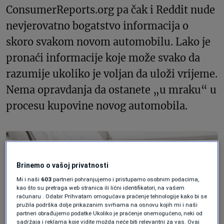
ConsumerReports.org pa čak i Reddit nude
nevjerovatno bogatstvo informacija o
skoro svakom novom automobilu. Lako je
pronaći informacije koje može svako da
razumije ukoliko je voljan da uloži vrijeme.
Nema opravdanja da ostanete „u mraku“ u
procesu kupovine novog automobila.
Brinemo o vašoj privatnosti
Mi i naši
603
partneri pohranjujemo i pristupamo osobnim podacima,
kao što su pretraga web stranica ili lični identifikatori, na vašem
računaru . Odabir Prihvatam omogućava praćenje tehnologije kako bi se
pružila podrška dolje prikazanim svrhama na osnovu kojih mi i naši
partneri obrađujemo podatke Ukoliko je praćenje onemogućeno, neki od
sadržaja i reklama koje vidite možda neće biti relevantni za vas. Ovaj