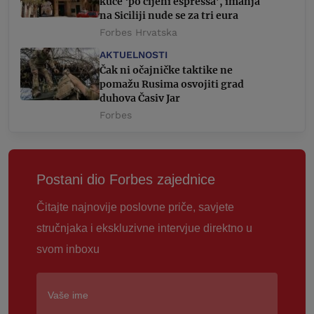
kuće ‘po cijeni espressa’, imanja
na Siciliji nude se za tri eura
Forbes Hrvatska
AKTUELNOSTI
Čak ni očajničke taktike ne
pomažu Rusima osvojiti grad
duhova Časiv Jar
Forbes
Postani dio Forbes zajednice
Čitajte najnovije poslovne priče, savjete
stručnjaka i ekskluzivne intervjue direktno u
svom inboxu