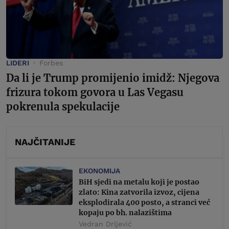
LIDERI
Forbes
Da li je Trump promijenio imidž: Njegova
frizura tokom govora u Las Vegasu
pokrenula spekulacije
NAJČITANIJE
EKONOMIJA
BiH sjedi na metalu koji je postao
zlato: Kina zatvorila izvoz, cijena
eksplodirala 400 posto, a stranci već
kopaju po bh. nalazištima
Vedran Drljević