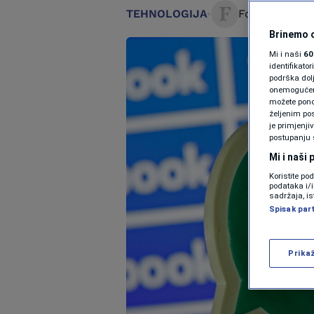
TEHNOLOGIJA
Forbes BiH
21
Brinemo o
Mi i naši
60
identifikat
podrška dol
onemogućeno,
možete ponov
željenim pos
je primjenji
postupanju 
Mi i naši
Koristite po
podataka i/
sadržaja, is
Spisak par
Prika