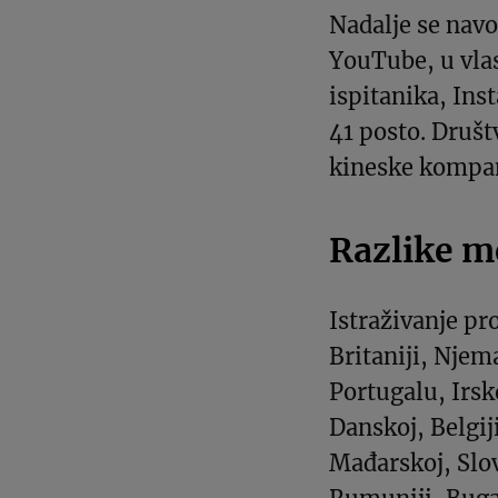
Nadalje se nav
YouTube, u vlas
ispitanika, In
41 posto. Druš
kineske kompani
Razlike 
Istraživanje pr
Britaniji, Njema
Portugalu, Irsk
Danskoj, Belgij
Mađarskoj, Slov