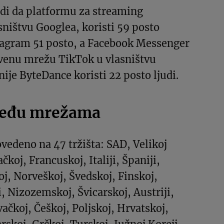
odi da platformu za streaming
ništvu Googlea, koristi 59 posto
stagram 51 posto, a Facebook Messenger
tvenu mrežu TikTok u vlasništvu
je ByteDance koristi 22 posto ljudi.
među mrežama
ovedeno na 47 tržišta: SAD, Velikoj
čkoj, Francuskoj, Italiji, Španiji,
oj, Norveškoj, Švedskoj, Finskoj,
i, Nizozemskoj, Švicarskoj, Austriji,
ačkoj, Češkoj, Poljskoj, Hrvatskoj,