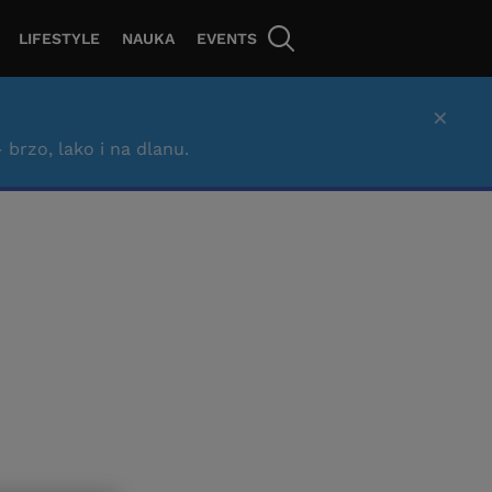
LIFESTYLE
NAUKA
EVENTS
×
– brzo, lako i na dlanu.