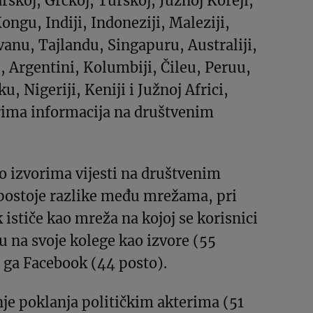
skoj, Grčkoj, Turskoj, Južnoj Koreji,
ngu, Indiji, Indoneziji, Maleziji,
vanu, Tajlandu, Singapuru, Australiji,
, Argentini, Kolumbiji, Čileu, Peruu,
, Nigeriji, Keniji i Južnoj Africi,
orima informacija na društvenim
o izvorima vijesti na društvenim
postoje razlike među mrežama, pri
ističe kao mreža na kojoj se korisnici
ju na svoje kolege kao izvore (55
di ga Facebook (44 posto).
nje poklanja političkim akterima (51