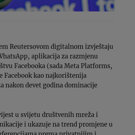
em Reutersovom digitalnom izvještaju
WhatsApp, aplikacija za razmjenu
ištvu Facebooka (sada Meta Platforms,
 je Facebook kao najkorištenija
a nakon devet godina dominacije
vijest u svijetu društvenih mreža i
ikacije i ukazuje na trend promjene u
eferencijama prema privatnijim i