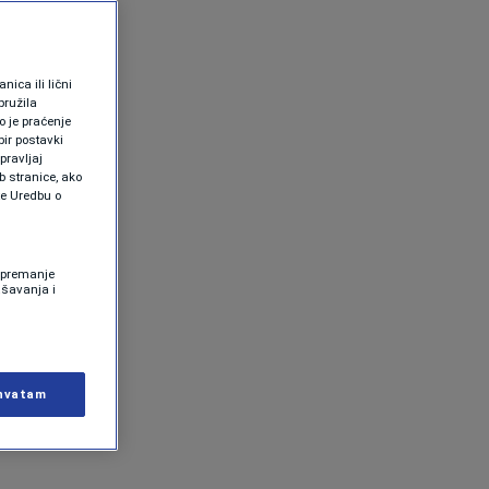
ica ili lični
pružila
 je praćenje
ir postavki
pravljaj
b stranice, ako
te Uredbu o
 Spremanje
ašavanja i
hvatam