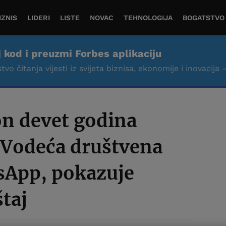
IZNIS
LIDERI
LISTE
NOVAC
TEHNOLOGIJA
BOGATSTVO
j kod i preuzmi Forbes aplikaciju
tvo čitanja vijesti iz svijeta biznisa, ekonomije i inovacija 
n devet godina
: Vodeća društvena
sApp, pokazuje
štaj