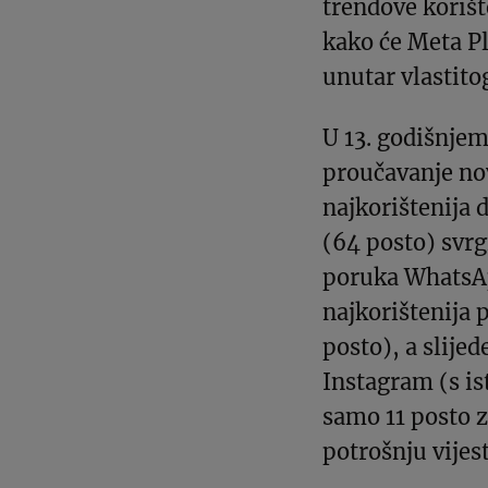
trendove korišt
kako će Meta Pl
unutar vlastitog
U 13. godišnjem
proučavanje nov
najkorištenija
(64 posto) svrg
poruka WhatsApp
najkorištenija 
posto), a slije
Instagram (s is
samo 11 posto z
potrošnju vijest