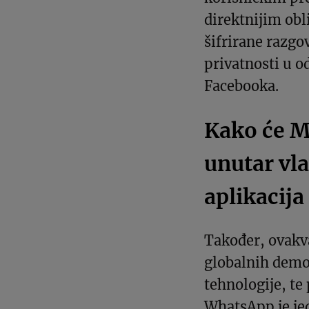
direktnijim ob
šifrirane razgo
privatnosti u o
Facebooka.
Kako će M
unutar vla
aplikacija
Također, ovakv
globalnih demo
tehnologije, te
WhatsApp je jed