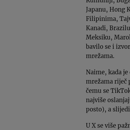
Rumuniji, Bugar
Japanu, Hong Ko
Filipinima, Taj
Kanadi, Brazilu
Meksiku, Maroku
bavilo se i izv
mrežama.
Naime, kada je 
mrežama riječ 
čemu se TikTok 
najviše oslanja
posto), a slije
U X se više paž