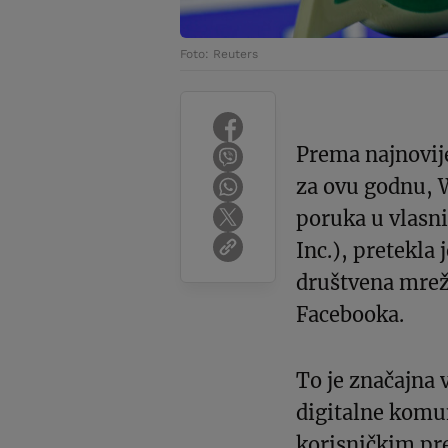
Foto: Reuters
Prema najnovij
za ovu godnu, 
poruka u vlasn
Inc.), pretekla
društvena mrež
Facebooka.
To je značajna 
digitalne komun
korisničkim pr