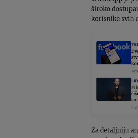
široko dostupa
korisnike svih 
TE
Dv
stv
kon
Ame
LI
Fi
či
sn
For
Za detaljniju an