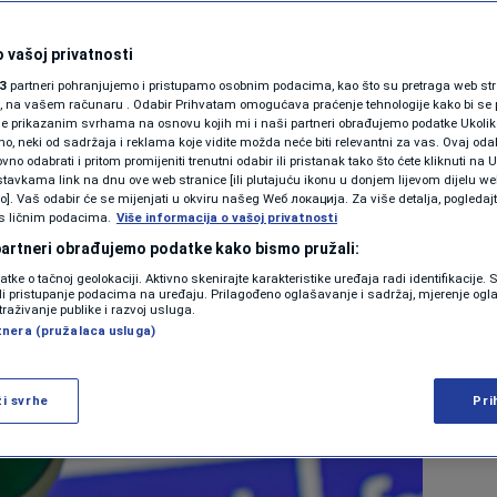
. jun 2024. 12:50
 vašoj privatnosti
3
partneri pohranjujemo i pristupamo osobnim podacima, kao što su pretraga web stran
ori, na vašem računaru . Odabir Prihvatam omogućava praćenje tehnologije kako bi se 
je prikazanim svrhama na osnovu kojih mi i naši partneri obrađujemo podatke Ukoliko
 neki od sadržaja i reklama koje vidite možda neće biti relevantni za vas. Ovaj odab
no odabrati i pritom promijeniti trenutni odabir ili pristanak tako što ćete kliknuti na U
tavkama link na dnu ove web stranice [ili plutajuću ikonu u donjem lijevom dijelu we
vo]. Vaš odabir će se mijenjati u okviru našeg Wеб локација. Za više detalja, pogledaj
s ličnim podacima.
Više informacija o vašoj privatnosti
 partneri obrađujemo podatke kako bismo pružali:
datke o tačnoj geolokaciji. Aktivno skenirajte karakteristike uređaja radi identifikacije.
ili pristupanje podacima na uređaju. Prilagođeno oglašavanje i sadržaj, mjerenje ogl
traživanje publike i razvoj usluga.
tnera (pružalaca usluga)
ži svrhe
Pri