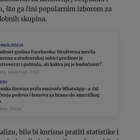
n, što ga čini popularnim izborom za
dobnih skupina.
HNOLOGIJA
adeset godina Facebooka: Društvena mreža
orena u studentskoj sobici predmet je
troverzi i pohvala, ali kakva joj je budućnost?
la Keserović Polić
DERI
lmska životna priča osnivača WhatsApp-a: Od
šćenja podova i bonova za hranu do američkog
a
bes Srbija
alizu, bilo bi korisno pratiti statistike i