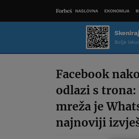
NASLOVNA
EKONOMIJA
B
Skenira
Bolje iskus
Facebook nako
odlazi s trona
mreža je What
najnoviji izvje