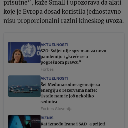
prisutne”, kaže Small i upozorava da alati
koje je Evropa dosad koristila jednostavno
nisu proporcionalni razini kineskog uvoza.
AKTUELNOSTI
SZO: Svijet nije spreman za novu
pandemiju i „kreće se u
pogrešnom pravcu“
Forbes
AKTUELNOSTI
Šef Međunarodne agencije za
energiju o rezervama nafte:
Ostalo nam je još nekoliko
sedmica
Forbes Slovenija
BIZNIS
Rat između Irana i SAD-a prijeti