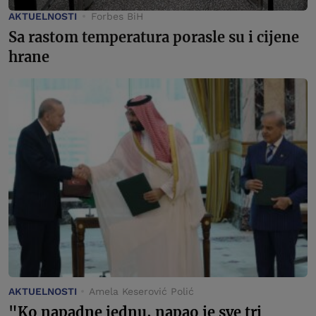
AKTUELNOSTI
Forbes BiH
Sa rastom temperatura porasle su i cijene
hrane
AKTUELNOSTI
Amela Keserović Polić
"Ko napadne jednu, napao je sve tri