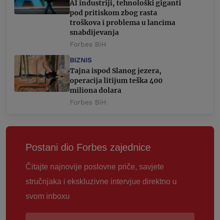
AI industriji, tehnološki giganti
pod pritiskom zbog rasta
troškova i problema u lancima
snabdijevanja
Forbes BiH
BIZNIS
Tajna ispod Slanog jezera,
operacija litijum teška 400
miliona dolara
Forbes BiH
Postani dio Forbes zajednice
Čitajte najnovije poslovne priče, savjete
stručnjaka i ekskluzivne intervjue direktno u
svom inboxu