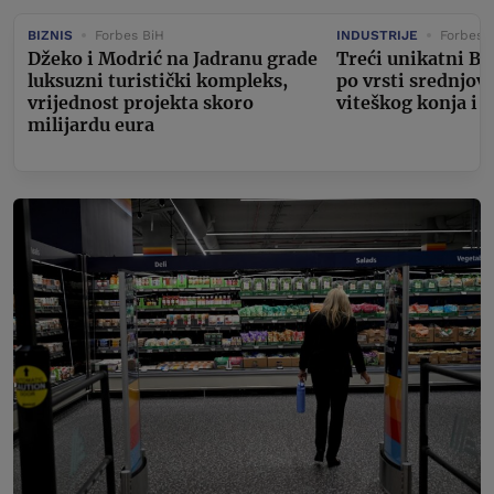
BIZNIS
Forbes BiH
INDUSTRIJE
Forbes 
Džeko i Modrić na Jadranu grade
Treći unikatni Bu
luksuzni turistički kompleks,
po vrsti srednjov
vrijednost projekta skoro
viteškog konja i 
milijardu eura