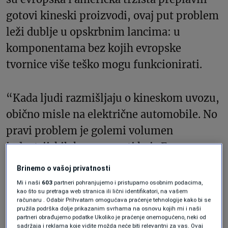
gotovi kineski proizvodi, ovaj put problem
leži dublje u opskrbnim lancima: u
komponentama bez kojih evropske
tvornice više teško mogu funkcionirati.
“Kada ljudi razmišljaju o kineskom uvozu,
obično misle na električne automobile. No
pravi problem je golemi volumen
industrijskih komponenti koje Evropa
uvozi iz Kine”, upozorava
Jens Eskelund
,
Brinemo o vašoj privatnosti
predsjednik Evropske gospodarske komore
Mi i naši
603
partneri pohranjujemo i pristupamo osobnim podacima,
kao što su pretraga web stranica ili lični identifikatori, na vašem
u Pekingu.
računaru . Odabir Prihvatam omogućava praćenje tehnologije kako bi se
pružila podrška dolje prikazanim svrhama na osnovu kojih mi i naši
partneri obrađujemo podatke Ukoliko je praćenje onemogućeno, neki od
“Ako ništa drugo, Evropa postaje sve
sadržaja i reklama koje vidite možda neće biti relevantni za vas. Ovaj