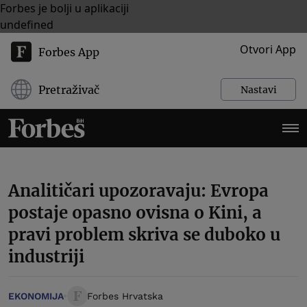
Forbes je bolji u aplikaciji
undefined
Otvori App
Forbes App
Pretraživač
Nastavi
Analitičari upozoravaju: Evropa
postaje opasno ovisna o Kini, a
pravi problem skriva se duboko u
industriji
EKONOMIJA
Forbes Hrvatska