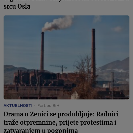
srcu Osla
AKTUELNOSTI
Forbes BiH
Drama u Zenici se produbljuje: Radnici
traže otpremnine, prijete protestima i
zatvaranjem u pogonima