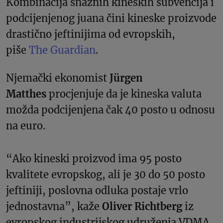
Kombinacija snažnih kineskih subvencija i
podcijenjenog juana čini kineske proizvode
drastično jeftinijima od evropskih,
piše
The Guardian
.
Njemački ekonomist
Jürgen
Matthes
procjenjuje da je kineska valuta
možda podcijenjena čak 40 posto u odnosu
na euro.
“Ako kineski proizvod ima 95 posto
kvalitete evropskog, ali je 30 do 50 posto
jeftiniji, poslovna odluka postaje vrlo
jednostavna”, kaže
Oliver Richtberg
iz
evropskog industrijskog udruženja VDMA.