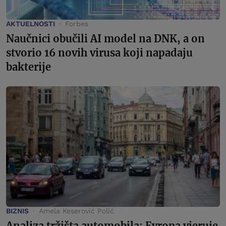
AKTUELNOSTI
Forbes
Naučnici obučili AI model na DNK, a on
stvorio 16 novih virusa koji napadaju
bakterije
BIZNIS
Amela Keserović Polić
Analiza tržišta automobila: Evropa vjeruje