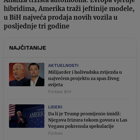
hibridima, Amerika traži jeftinije modele,
u BiH najveća prodaja novih vozila u
posljednje tri godine
NAJČITANIJE
AKTUELNOSTI
Milijarder i holivudska zvijezda u
najvećem projektu za spas živog
svijeta
Forbes BiH
LIDERI
Da li je Trump promijenio imidž:
Njegova frizura tokom govora u Las
Vegasu pokrenula spekulacije
Forbes