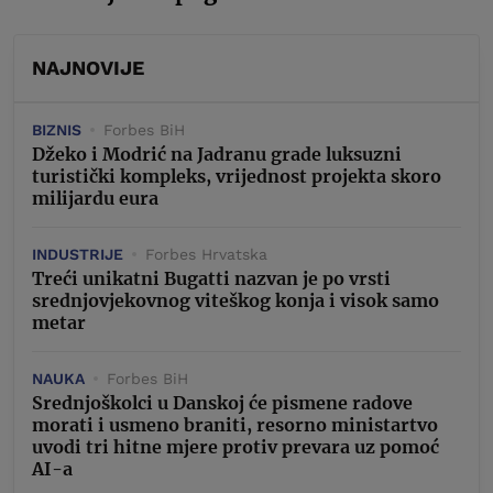
NAJNOVIJE
BIZNIS
Forbes BiH
Džeko i Modrić na Jadranu grade luksuzni
turistički kompleks, vrijednost projekta skoro
milijardu eura
INDUSTRIJE
Forbes Hrvatska
Treći unikatni Bugatti nazvan je po vrsti
srednjovjekovnog viteškog konja i visok samo
metar
NAUKA
Forbes BiH
Srednjoškolci u Danskoj će pismene radove
morati i usmeno braniti, resorno ministartvo
uvodi tri hitne mjere protiv prevara uz pomoć
AI-a