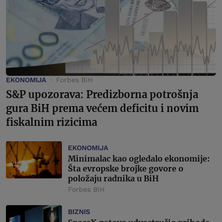
EKONOMIJA
Forbes BiH
S&P upozorava: Predizborna potrošnja
gura BiH prema većem deficitu i novim
fiskalnim rizicima
EKONOMIJA
Minimalac kao ogledalo ekonomije:
Šta evropske brojke govore o
položaju radnika u BiH
Forbes BiH
BIZNIS