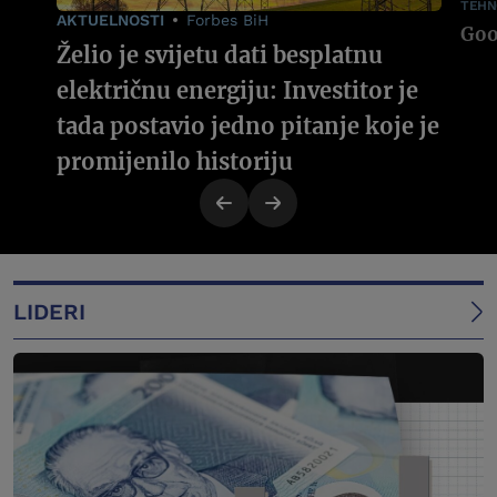
TEHN
AKTUELNOSTI
Forbes BiH
Želio je svijetu dati besplatnu
električnu energiju: Investitor je
tada postavio jedno pitanje koje je
promijenilo historiju
LIDERI