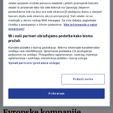
odabir postavki možete ponovno odabrati i pritom promijeniti trenutni
ovisnija o Kini.”
odabir ili pristanak tako što ćete kliknuti na Upravljaj željenim
postavkama link na dnu ove web stranice [ili plutajuću ikonu u donjem
lijevom dijelu web stranice, ako je primjenjivo]. Vaš odabir će se
mijenjati u okviru našeg Wеб локација. Za više detalja, pogledajte
Uredbu o postupanju s ličnim podacima.
Više informacija o vašoj
privatnosti
Mi i naši partneri obrađujemo podatke kako bismo
pružali:
Koristite podatke o tačnoj geolokaciji. Aktivno skenirajte karakteristike
uređaja radi identifikacije. Spremanje podataka i/ili pristupanje
podacima na uređaju. Prilagođeno oglašavanje i sadržaj, mjerenje
oglašavanja i sadržaja, istraživanje publike i razvoj usluga.
Spisak partnera (pružalaca usluga)
Prikaži svrhe
Prihvatam
Reuters
Evropske kompanije