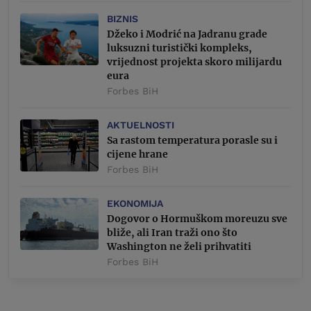
BIZNIS
Džeko i Modrić na Jadranu grade
luksuzni turistički kompleks,
vrijednost projekta skoro milijardu
eura
Forbes BiH
AKTUELNOSTI
Sa rastom temperatura porasle su i
cijene hrane
Forbes BiH
EKONOMIJA
Dogovor o Hormuškom moreuzu sve
bliže, ali Iran traži ono što
Washington ne želi prihvatiti
Forbes BiH