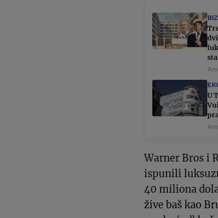
BI
Tr
dvi
luk
st
Ame
EK
U T
Vui
pr
Ame
Warner Bros i R
ispunili luksu
40 miliona dola
žive baš kao Br