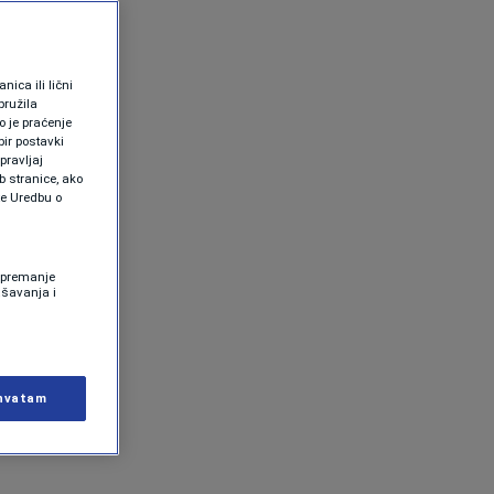
ica ili lični
pružila
 je praćenje
ir postavki
pravljaj
b stranice, ako
te Uredbu o
 Spremanje
ašavanja i
hvatam