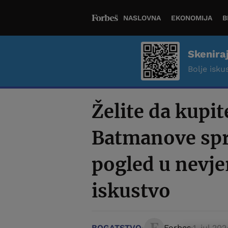
NASLOVNA
EKONOMIJA
B
Skenira
Bolje iskus
Želite da kupit
Batmanove sp
pogled u nevj
iskustvo
BOGATSTVO
Forbes
1. jul 20