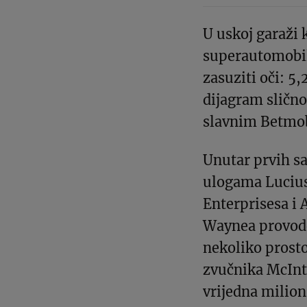
U uskoj garaži 
superautomobil
zasuziti oči: 5,
dijagram sličn
slavnim Betmob
Unutar prvih s
ulogama Lucius
Enterprisesa i 
Waynea provode
nekoliko prosto
zvučnika McInto
vrijedna milion