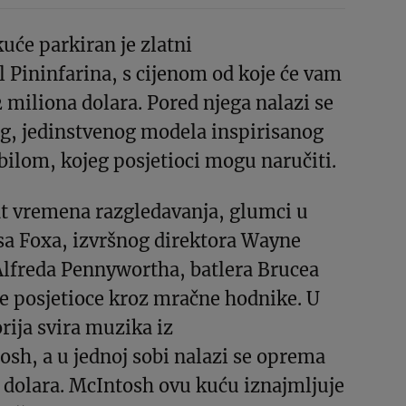
kuće parkiran je zlatni
 Pininfarina, s cijenom od koje će vam
2 miliona dolara. Pored njega nalazi se
og, jedinstvenog modela inspirisanog
ilom, kojeg posjetioci mogu naručiti.
at vremena razgledavanja, glumci u
a Foxa, izvršnog direktora Wayne
Alfreda Pennywortha, batlera Brucea
 posjetioce kroz mračne hodnike. U
rija svira muzika iz
sh, a u jednoj sobi nalazi se oprema
 dolara. McIntosh ovu kuću iznajmljuje