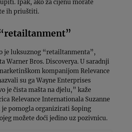
upiti. Ipak, ako za cijenu morate
e ih priuštiti.
“retailtanment”
io je luksuznog “retailtanmenta”,
a Warner Bros. Discoverya. U saradnji
 marketinškom kompanijom Relevance
nazvali su ga Wayne Enterprises
o je čista mašta na djelu,” kaže
rica Relevance Internationala Suzanne
 je pomogla organizirati šoping
ojeg možete doći jedino uz pozivnicu.