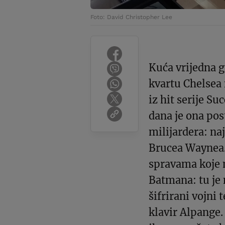
Foto: David Christopher Lee
Kuća vrijedna g
kvartu Chelsea
iz hit serije S
dana je ona po
milijardera: n
Brucea Waynea. 
spravama koje 
Batmana: tu je n
šifrirani vojni 
klavir Alpange.