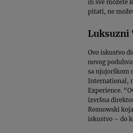
ih sve možete k
pitati, ne možet
Luksuzni 
Ovo iskustvo d
novog poduhvat
sa njujorškom
International, 
Experience. “Ov
izvršna direkto
Rosnowski koja
iskustvo – do k