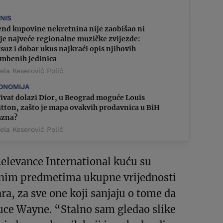
ZNIS
end kupovine nekretnina nije zaobišao ni
je najveće regionalne muzičke zvijezde:
suz i dobar ukus najkraći opis njihovih
ambenih jedinica
la Keserović Polić
ONOMIJA
ivat dolazi Dior, u Beograd moguće Louis
tton, zašto je mapa ovakvih prodavnica u BiH
azna?
la Keserović Polić
elevance International kuću su
znim predmetima ukupne vrijednosti
ra, za sve one koji sanjaju o tome da
uce Wayne. “Stalno sam gledao slike