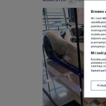
Brinemo o
Mi i naši
60
identifikat
podrška dol
onemogućeno,
možete ponov
željenim pos
je primjenji
postupanju 
Mi i naši
Koristite po
podataka i/
sadržaja, is
Spisak par
Prika