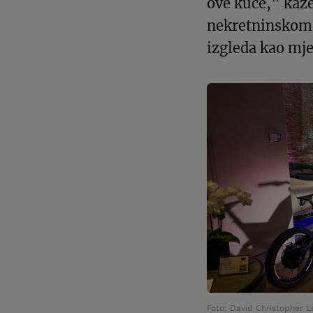
ove kuće,” kaže
nekretninskom 
izgleda kao mje
Foto: David Christopher L