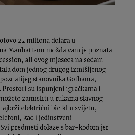
otovo 22 miliona dolara u
 na Manhattanu možda vam je poznata
uccession, ali ovog mjeseca na sedam
stala dom jednog drugog izmišljenog
ajpoznatijeg stanovnika Gothama,
Prostori su ispunjeni igračkama i
možete zamisliti u rukama slavnog
ajbrži električni bicikl u svijetu,
telefoni, kao i jedinstveni
 Svi predmeti dolaze s bar-kodom jer