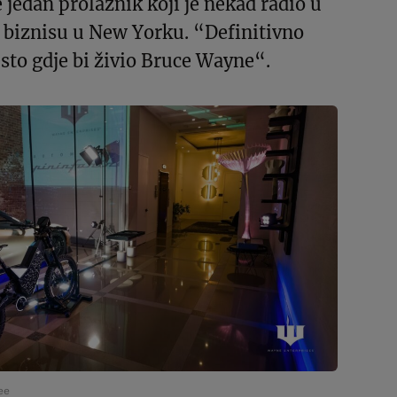
 jedan prolaznik koji je nekad radio u
biznisu u New Yorku. “Definitivno
sto gdje bi živio Bruce Wayne“.
ee