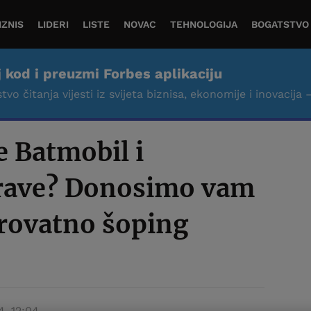
IZNIS
LIDERI
LISTE
NOVAC
TEHNOLOGIJA
BOGATSTVO
j kod i preuzmi Forbes aplikaciju
tvo čitanja vijesti iz svijeta biznisa, ekonomije i inovacija 
e Batmobil i
rave? Donosimo vam
erovatno šoping
24. 12:04