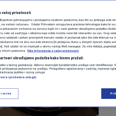
 vašoj privatnosti
3
partneri pohranjujemo i pristupamo osobnim podacima, kao što su pretraga web stran
ori, na vašem računaru . Odabir Prihvatam omogućava praćenje tehnologije kako bi se 
je prikazanim svrhama na osnovu kojih mi i naši partneri obrađujemo podatke Ukoliko
 neki od sadržaja i reklama koje vidite možda neće biti relevantni za vas. Ovaj odab
no odabrati i pritom promijeniti trenutni odabir ili pristanak tako što ćete kliknuti na U
tavkama link na dnu ove web stranice [ili plutajuću ikonu u donjem lijevom dijelu we
vo]. Vaš odabir će se mijenjati u okviru našeg Wеб локација. Za više detalja, pogledaj
s ličnim podacima.
Više informacija o vašoj privatnosti
 partneri obrađujemo podatke kako bismo pružali:
datke o tačnoj geolokaciji. Aktivno skenirajte karakteristike uređaja radi identifikacije.
ili pristupanje podacima na uređaju. Prilagođeno oglašavanje i sadržaj, mjerenje ogl
traživanje publike i razvoj usluga.
tnera (pružalaca usluga)
ži svrhe
Pri