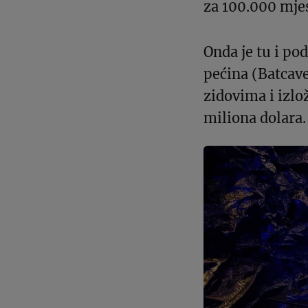
za 100.000 mje
Onda je tu i po
pećina (Batcav
zidovima i izlo
miliona dolara.