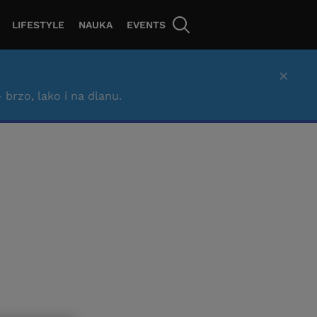
LIFESTYLE
NAUKA
EVENTS
×
– brzo, lako i na dlanu.