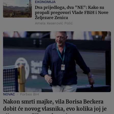
EKONOMIJA
Dva prijedloga, dva "NE": Kako su
propali pregovori Vlade FBiH i Nove
Željezare Zenica
Amela Keserović Polić
NOVAC
Forbes BiH
Nakon smrti majke, vila Borisa Beckera
dobit će novog vlasnika, evo kolika joj je