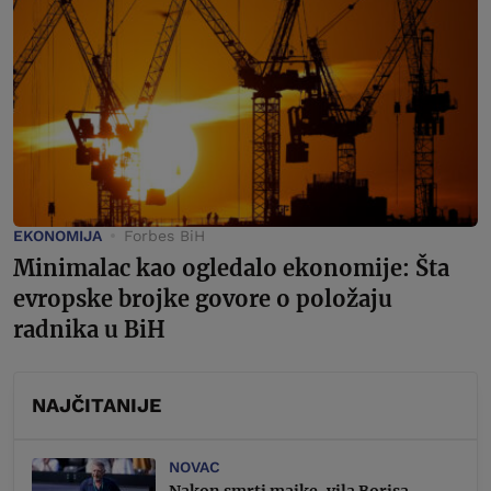
EKONOMIJA
Forbes BiH
Minimalac kao ogledalo ekonomije: Šta
evropske brojke govore o položaju
radnika u BiH
NAJČITANIJE
NOVAC
Nakon smrti majke, vila Borisa