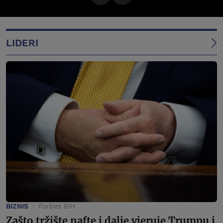
LIDERI
BIZNIS
Forbes BiH
Zašto tržište nafte i dalje vjeruje Trumpu i