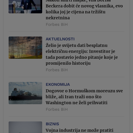
Beckera dobit će novog vlasnika, evo
kolika joj je cijena na tržištu
nekretnina
Forbes BiH
AKTUELNOSTI
Želio je svijetu dati besplatnu
električnu energiju: Investitor je
tada postavio jedno pitanje koje je
promijenilo historiju
Forbes BiH
EKONOMIJA
Dogovor o Hormuškom moreuzu sve
bliže, ali Iran traži ono što
Washington ne želi prihvatiti
Forbes BiH
BIZNIS
Vojna industrija ne može pratiti