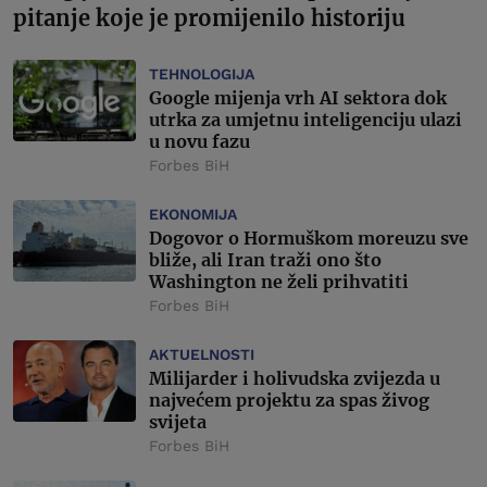
pitanje koje je promijenilo historiju
TEHNOLOGIJA
Google mijenja vrh AI sektora dok
utrka za umjetnu inteligenciju ulazi
u novu fazu
Forbes BiH
EKONOMIJA
Dogovor o Hormuškom moreuzu sve
bliže, ali Iran traži ono što
Washington ne želi prihvatiti
Forbes BiH
AKTUELNOSTI
Milijarder i holivudska zvijezda u
najvećem projektu za spas živog
svijeta
Forbes BiH