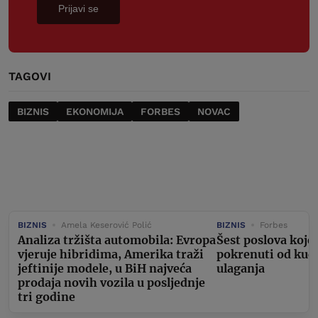
Prijavi se
TAGOVI
BIZNIS
EKONOMIJA
FORBES
NOVAC
BIZNIS
Amela Keserović Polić
BIZNIS
Forbes
Analiza tržišta automobila: Evropa
Šest poslova koje
vjeruje hibridima, Amerika traži
pokrenuti od kuć
jeftinije modele, u BiH najveća
ulaganja
prodaja novih vozila u posljednje
tri godine