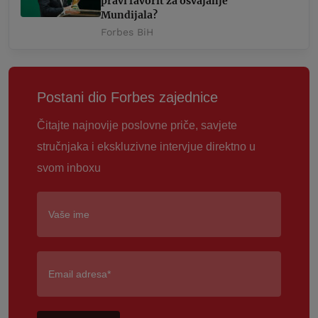
pravi favorit za osvajanje
Mundijala?
Forbes BiH
Postani dio Forbes zajednice
Čitajte najnovije poslovne priče, savjete
stručnjaka i ekskluzivne intervjue direktno u
svom inboxu