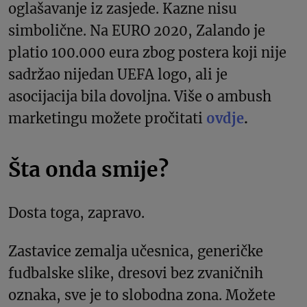
oglašavanje iz zasjede. Kazne nisu
simbolične. Na EURO 2020, Zalando je
platio 100.000 eura zbog postera koji nije
sadržao nijedan UEFA logo, ali je
asocijacija bila dovoljna. Više o ambush
marketingu možete pročitati
ovdje
.
Šta onda smije?
Dosta toga, zapravo.
Zastavice zemalja učesnica, generičke
fudbalske slike, dresovi bez zvaničnih
oznaka, sve je to slobodna zona. Možete