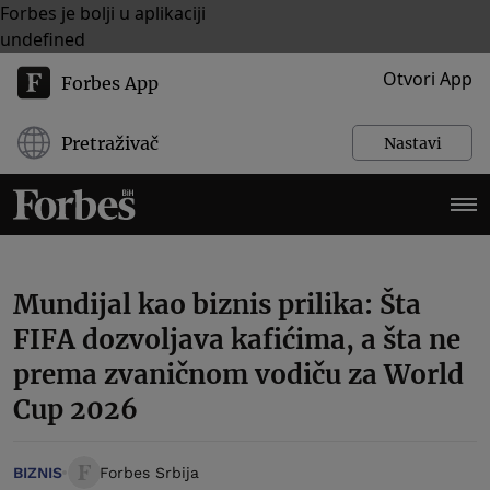
Forbes je bolji u aplikaciji
undefined
Otvori App
Forbes App
Pretraživač
Nastavi
Mundijal kao biznis prilika: Šta
FIFA dozvoljava kafićima, a šta ne
prema zvaničnom vodiču za World
Cup 2026
BIZNIS
Forbes Srbija