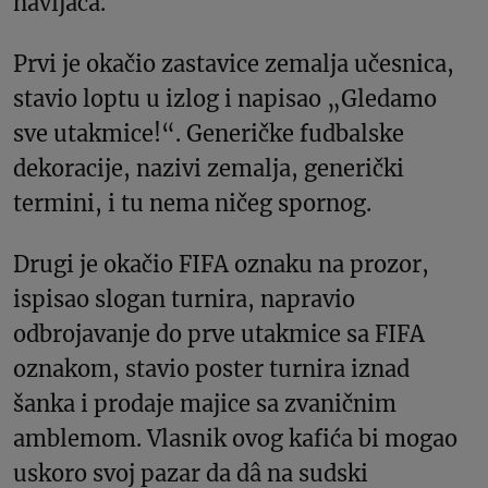
navijača.
Prvi je okačio zastavice zemalja učesnica,
stavio loptu u izlog i napisao „Gledamo
sve utakmice!“. Generičke fudbalske
dekoracije, nazivi zemalja, generički
termini, i tu nema ničeg spornog.
Drugi je okačio FIFA oznaku na prozor,
ispisao slogan turnira, napravio
odbrojavanje do prve utakmice sa FIFA
oznakom, stavio poster turnira iznad
šanka i prodaje majice sa zvaničnim
amblеmom. Vlasnik ovog kafića bi mogao
uskoro svoj pazar da dâ na sudski