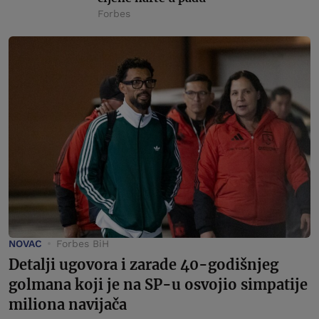
Forbes
NOVAC
Forbes BiH
Detalji ugovora i zarade 40-godišnjeg
golmana koji je na SP-u osvojio simpatije
miliona navijača