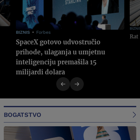
BIZNI
BIZNIS
Forbes
SpaceX gotovo udvostručio
prihode, ulaganja u umjetnu
inteligenciju premašila 15
milijardi dolara
BOGATSTVO