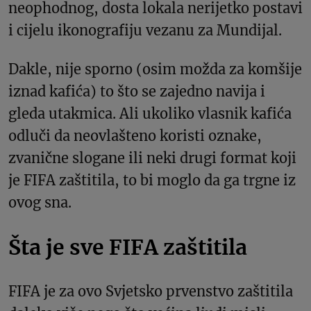
neophodnog, dosta lokala nerijetko postavi
i cijelu ikonografiju vezanu za Mundijal.
Dakle, nije sporno (osim možda za komšije
iznad kafića) to što se zajedno navija i
gleda utakmica. Ali ukoliko vlasnik kafića
odluči da neovlašteno koristi oznake,
zvanične slogane ili neki drugi format koji
je FIFA zaštitila, to bi moglo da ga trgne iz
ovog sna.
Šta je sve FIFA zaštitila
FIFA je za ovo Svjetsko prvenstvo zaštitila