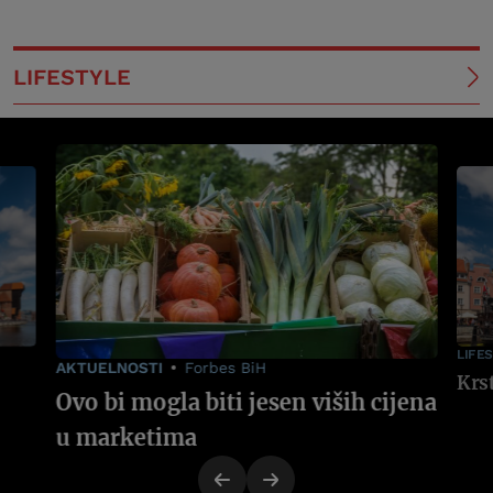
LIFESTYLE
LIFE
AKTUELNOSTI
Forbes BiH
Ovo bi mogla biti jesen viših cijena
u marketima