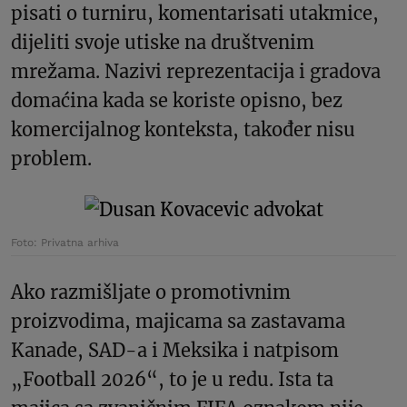
pisati o turniru, komentarisati utakmice,
dijeliti svoje utiske na društvenim
mrežama. Nazivi reprezentacija i gradova
domaćina kada se koriste opisno, bez
komercijalnog konteksta, također nisu
problem.
Foto: Privatna arhiva
Ako razmišljate o promotivnim
proizvodima, majicama sa zastavama
Kanade, SAD-a i Meksika i natpisom
„Football 2026“, to je u redu. Ista ta