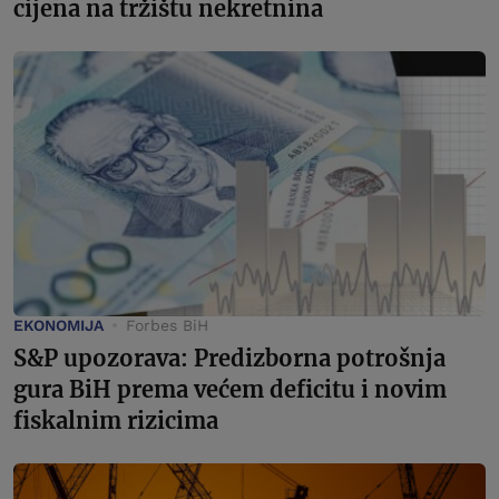
cijena na tržištu nekretnina
EKONOMIJA
Forbes BiH
S&P upozorava: Predizborna potrošnja
gura BiH prema većem deficitu i novim
fiskalnim rizicima