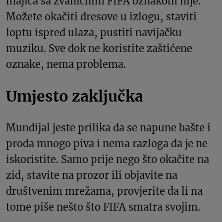
majica sa zvaničnim FIFA oznakom nije.
Možete okačiti dresove u izlogu, staviti
loptu ispred ulaza, pustiti navijačku
muziku. Sve dok ne koristite zaštićene
oznake, nema problema.
Umjesto zaključka
Mundijal jeste prilika da se napune bašte i
proda mnogo piva i nema razloga da je ne
iskoristite. Samo prije nego što okačite na
zid, stavite na prozor ili objavite na
društvenim mrežama, provjerite da li na
tome piše nešto što FIFA smatra svojim.