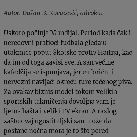
Autor: Dušan B. Kovačević, advokat
Uskoro počinje Mundijal. Period kada čak i
neredovni pratioci fudbala gledaju
utakmice poput Škotske protiv Haitija, kao
da im od toga zavisi sve. A san većine
kafedžija se ispunjava, jer euforični i
nervozni navijači okreću ture točenog piva.
Za ovakav biznis model tokom velikih
sportskih takmičenja dovoljna vam je
ljetna bašta i veliki TV ekran. A razlog
zašto ovaj ugostiteljski san može da
postane noćna mora je to što pored