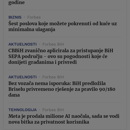
godine
BIZNIS
Forbes
Šest poslova koje možete pokrenuti od kuće uz
minimalna ulaganja
AKTUELNOSTI
Forbes BiH
CBBiH zvanično aplicirala za pristupanje BiH
SEPA području - ovo su pogodnosti koje će
donijeti građanima i privredi
AKTUELNOSTI
Forbes BiH
Bez vozača nema isporuka: BiH predložila
Briselu privremeno rješenje za pravilo 90/180
dana
TEHNOLOGIJA
Forbes BiH
Meta je prodala milione AI naočala, sada se vodi
nova bitka za privatnost korisnika