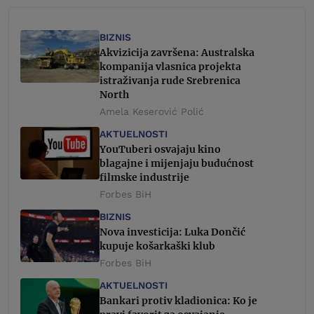
BIZNIS
Akvizicija završena: Australska
kompanija vlasnica projekta
istraživanja rude Srebrenica
North
Amela Keserović Polić
AKTUELNOSTI
YouTuberi osvajaju kino
blagajne i mijenjaju budućnost
filmske industrije
Forbes BiH
BIZNIS
Nova investicija: Luka Dončić
kupuje košarkaški klub
Forbes BiH
AKTUELNOSTI
Bankari protiv kladionica: Ko je