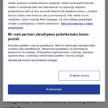
zaštićen autorskim pravom u više zemalja.
odabir postavki možete ponovno odabrati i pritom promijeniti trenutni
odabir ili pristanak tako što ćete kliknuti na Upravljaj željenim
Zaštićen je i vizuelni prikaz zvaničnog
postavkama link na dnu ove web stranice [ili plutajuću ikonu u donjem
trofeja.
lijevom dijelu web stranice, ako je primjenjivo]. Vaš odabir će se
mijenjati u okviru našeg Wеб локација. Za više detalja, pogledajte
Uredbu o postupanju s ličnim podacima.
Više informacija o vašoj
privatnosti
Ukratko, nije dovoljno da samo izbjegnete
Mi i naši partneri obrađujemo podatke kako bismo
FIFA logo.
pružali:
Koristite podatke o tačnoj geolokaciji. Aktivno skenirajte karakteristike
uređaja radi identifikacije. Spremanje podataka i/ili pristupanje
Šta smije a šta ne, u praksi
podacima na uređaju. Prilagođeno oglašavanje i sadržaj, mjerenje
oglašavanja i sadržaja, istraživanje publike i razvoj usluga.
Spisak partnera (pružalaca usluga)
Prikaži svrhe
REUTERS/Raquel Cunha
Prihvatam
Zamislite dva kafića jedan pored drugog.
Oba gledaju iste utakmice, oba su puna