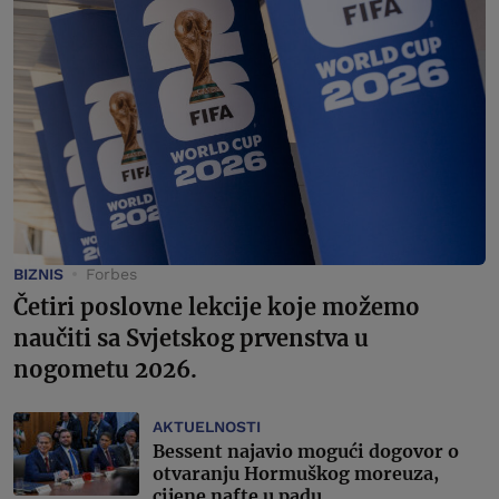
BIZNIS
Forbes
Četiri poslovne lekcije koje možemo
naučiti sa Svjetskog prvenstva u
nogometu 2026.
AKTUELNOSTI
Bessent najavio mogući dogovor o
otvaranju Hormuškog moreuza,
cijene nafte u padu