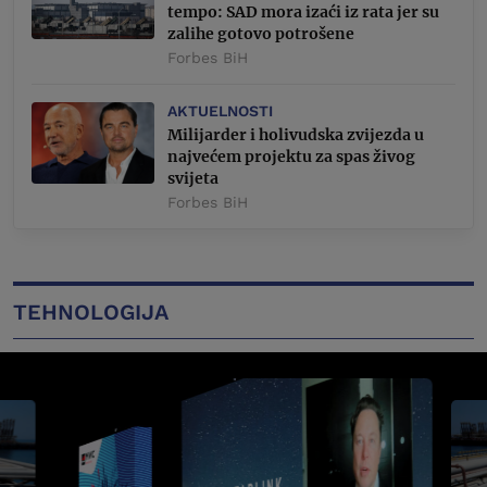
tempo: SAD mora izaći iz rata jer su
zalihe gotovo potrošene
Forbes BiH
AKTUELNOSTI
Milijarder i holivudska zvijezda u
najvećem projektu za spas živog
svijeta
Forbes BiH
TEHNOLOGIJA