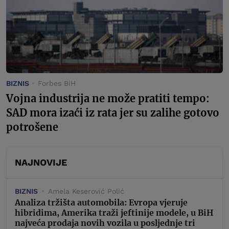
BIZNIS
Forbes BiH
Vojna industrija ne može pratiti tempo:
SAD mora izaći iz rata jer su zalihe gotovo
potrošene
NAJNOVIJE
BIZNIS
Amela Keserović Polić
Analiza tržišta automobila: Evropa vjeruje
hibridima, Amerika traži jeftinije modele, u BiH
najveća prodaja novih vozila u posljednje tri