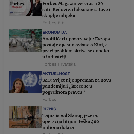
Forbes Magazin večeras u 20
sati: Redovi za luksuzne satove i
skuplje mlijeko
Forbes BiH
EKONOMIJA
Analitičari upozoravaju: Evropa
postaje opasno ovisna o Kini, a
pravi problem skriva se duboko
u industriji
Forbes Hrvatska
AKTUELNOSTI
SZO: Svijet nije spreman za novu
pandemiju i „kreće se u
pogrešnom pravcu“
Forbes
BIZNIS
Tajna ispod Slanog jezera,
operacija litijum teška 400
miliona dolara