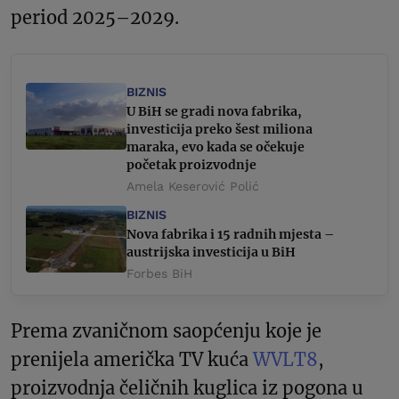
period 2025–2029.
BIZNIS
U BiH se gradi nova fabrika,
investicija preko šest miliona
maraka, evo kada se očekuje
početak proizvodnje
Amela Keserović Polić
BIZNIS
Nova fabrika i 15 radnih mjesta –
austrijska investicija u BiH
Forbes BiH
Prema zvaničnom saopćenju koje je
prenijela američka TV kuća
WVLT8
,
proizvodnja čeličnih kuglica iz pogona u