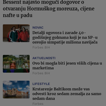
Bessent najavio mogući dogovor o
otvaranju Hormuškog moreuza, cijene
nafte u padu
NOVAC
Detalji ugovora i zarade 40-
godišnjeg golmana koji je na SP-u
osvojio simpatije miliona navijača
Forbes BiH
AKTUELNOSTI
Ovo bi mogla biti jesen viših cijena u
marketima
Forbes BiH
LIFESTYLE
Krstarenje Baltikom može vas
odvesti kroz sedam zemalja za samo
sedam dana
Forbes