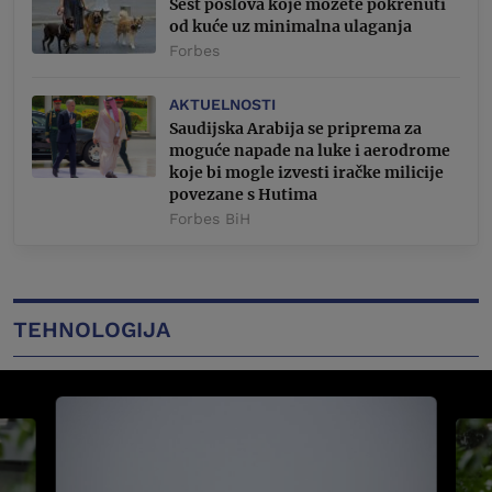
Šest poslova koje možete pokrenuti
od kuće uz minimalna ulaganja
Forbes
AKTUELNOSTI
Saudijska Arabija se priprema za
moguće napade na luke i aerodrome
koje bi mogle izvesti iračke milicije
povezane s Hutima
Forbes BiH
TEHNOLOGIJA