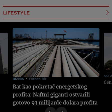
LIFESTYLE
AKTU
BIZNIS
Forbes BiH
Rat kao pokretač energetskog
profita: Naftni giganti ostvarili
gotovo 93 milijarde dolara profita