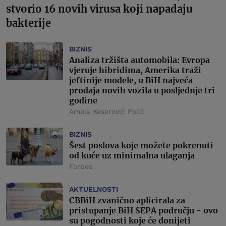
stvorio 16 novih virusa koji napadaju
bakterije
BIZNIS
Analiza tržišta automobila: Evropa
vjeruje hibridima, Amerika traži
jeftinije modele, u BiH najveća
prodaja novih vozila u posljednje tri
godine
Amela Keserović Polić
BIZNIS
Šest poslova koje možete pokrenuti
od kuće uz minimalna ulaganja
Forbes
AKTUELNOSTI
CBBiH zvanično aplicirala za
pristupanje BiH SEPA području - ovo
su pogodnosti koje će donijeti