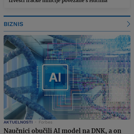
izvesti iračke milicije povezane s Hutima
BIZNIS
AKTUELNOSTI
Forbes
Naučnici obučili AI model na DNK, a on