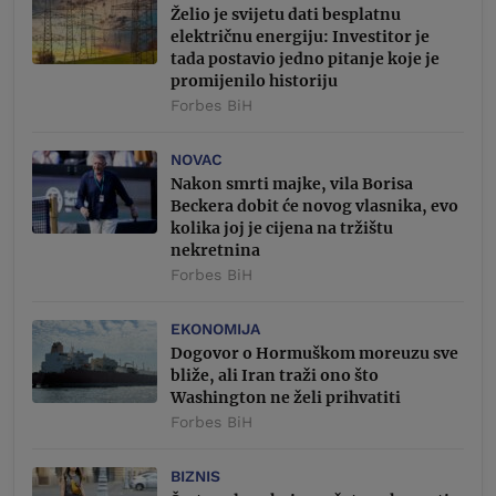
Želio je svijetu dati besplatnu
električnu energiju: Investitor je
tada postavio jedno pitanje koje je
promijenilo historiju
Forbes BiH
NOVAC
Nakon smrti majke, vila Borisa
Beckera dobit će novog vlasnika, evo
kolika joj je cijena na tržištu
nekretnina
Forbes BiH
EKONOMIJA
Dogovor o Hormuškom moreuzu sve
bliže, ali Iran traži ono što
Washington ne želi prihvatiti
Forbes BiH
BIZNIS