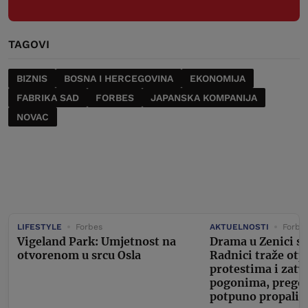
TAGOVI
BIZNIS
BOSNA I HERCEGOVINA
EKONOMIJA
FABRIKA SAD
FORBES
JAPANSKA KOMPANIJA
NOVAC
LIFESTYLE
Forbes
AKTUELNOSTI
Forbe
Vigeland Park: Umjetnost na
Drama u Zenici se
otvorenom u srcu Osla
Radnici traže otp
protestima i zat
pogonima, pregov
potpuno propali