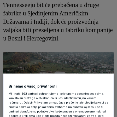
Tennesseeju bit će prebačena u druge
fabrike u Sjedinjenim Američkim
Državama i Indiji, dok će proizvodnja
valjaka biti preseljena u fabriku kompanije
u Bosni i Hercegovini.
Brinemo o vašoj privatnosti
Mi i naši
603
partneri pohranjujemo i pristupamo osobnim podacima,
kao što su pretraga web stranica ili lični identifikatori, na vašem
računaru . Odabir Prihvatam omogućava praćenje tehnologije kako bi se
pružila podrška dolje prikazanim svrhama na osnovu kojih mi i naši
partneri obrađujemo podatke Ukoliko je praćenje onemogućeno, neki od
sadržaja i reklama koje vidite možda neće biti relevantni za vas. Ovaj