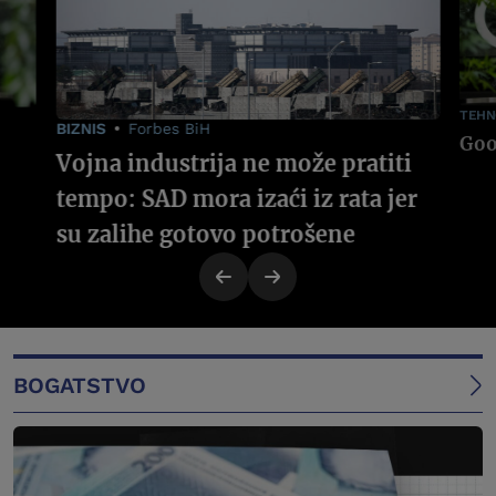
TEHN
BIZNIS
Forbes BiH
Vojna industrija ne može pratiti
tempo: SAD mora izaći iz rata jer
su zalihe gotovo potrošene
BOGATSTVO