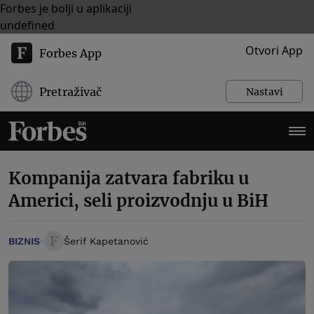
Forbes je bolji u aplikaciji
undefined
Otvori App
Forbes App
Pretraživač
Nastavi
Kompanija zatvara fabriku u
Americi, seli proizvodnju u BiH
BIZNIS
Šerif Kapetanović