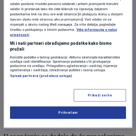
odabir postavki možete ponovno odabrati i pritom promijeniti trenutni
odabir ili pristanak tako što ćete kliknuti na Upravljaj željenim
postavkama link na dnu ove web stranice [ili plutajuću ikonu u donjem
Sjedište kompanije, Foto: Tsubaki-Nakashima
lijevom dijelu web stranice, ako je primjenjivo]. Vaš odabir će se
mijenjati u okviru našeg Wеб локација. Za više detalja, pogledajte
Uredbu o postupanju s ličnim podacima.
Više informacija o vašoj
“Tsubaki Nakashima ostaje posvećena
privatnosti
neometanom snabdijevanju svojih
Mi i naši partneri obrađujemo podatke kako bismo
pružali:
mušterija. Proizvodnja će biti postepeno
Koristite podatke o tačnoj geolokaciji. Aktivno skenirajte karakteristike
prebačena na druge fabrike koje posluju u
uređaja radi identifikacije. Spremanje podataka i/ili pristupanje
podacima na uređaju. Prilagođeno oglašavanje i sadržaj, mjerenje
sklopu nase globalne proizvodne mreže
oglašavanja i sadržaja, istraživanje publike i razvoj usluga.
Spisak partnera (pružalaca usluga)
kako bi osigurali neometan snabdijevanje i
servisiranje naših mušterija”, navela je
Prikaži svrhe
kompanija u saopćenju, ističući da će
tokom tranzicije fokus ostati na
Prihvatam
sigurnosti, kvaliteti i korisničkoj podršci.