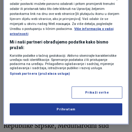
Srebrenica bila sigurna
odabir postavki možete ponovno odabrati i pritom promijeniti trenutni
odabir ili pristanak tako što ćete kliknuti na Upravljaj željenim
zona UN-a
postavkama link na dnu ove web stranice [ili plutajuću ikonu u donjem
lijevom dijelu web stranice, ako je primjenjivo]. Vaš odabir će se
mijenjati u okviru našeg Wеб локација. Za više detalja, pogledajte
Uredbu o postupanju s ličnim podacima.
Više informacija o vašoj
Genocid u Srebrenici odnosi se na masakr
privatnosti
iz jula1995. godine kada je vojska
Mi i naši partneri obrađujemo podatke kako bismo
pružali:
bosanskih Srba zauzela Srebrenicu, koju je
Koristite podatke o tačnoj geolokaciji. Aktivno skenirajte karakteristike
uređaja radi identifikacije. Spremanje podataka i/ili pristupanje
Vijeće sigurnosti UN-a prethodno
podacima na uređaju. Prilagođeno oglašavanje i sadržaj, mjerenje
oglašavanja i sadržaja, istraživanje publike i razvoj usluga.
proglasilo sigurnom zonom, i brutalno
Spisak partnera (pružalaca usluga)
ubila hiljade muškaraca i tinejdžera, te
protjerala 20.000 ljudi iz grada.
Prikaži svrhe
Ovo brutalno ubistvo bosanskih
Prihvatam
Muslimana u Srebrenici od strane vojske
Republike Srpske, Međunarodni sud