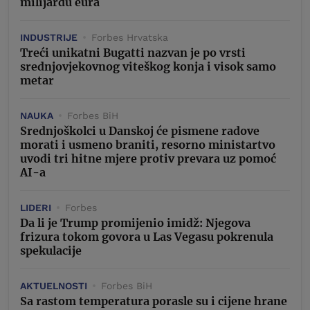
milijardu eura
INDUSTRIJE
Forbes Hrvatska
Treći unikatni Bugatti nazvan je po vrsti
srednjovjekovnog viteškog konja i visok samo
metar
NAUKA
Forbes BiH
Srednjoškolci u Danskoj će pismene radove
morati i usmeno braniti, resorno ministartvo
uvodi tri hitne mjere protiv prevara uz pomoć
AI-a
LIDERI
Forbes
Da li je Trump promijenio imidž: Njegova
frizura tokom govora u Las Vegasu pokrenula
spekulacije
AKTUELNOSTI
Forbes BiH
Sa rastom temperatura porasle su i cijene hrane