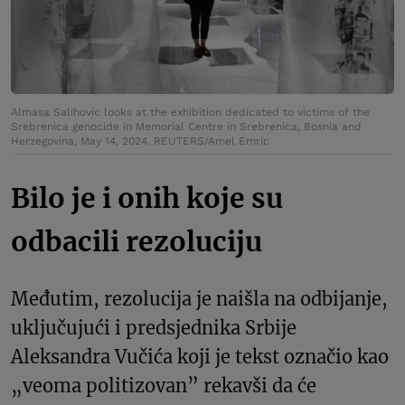
Almasa Salihovic looks at the exhibition dedicated to victims of the
Srebrenica genocide in Memorial Centre in Srebrenica, Bosnia and
Herzegovina, May 14, 2024. REUTERS/Amel Emric
Bilo je i onih koje su
odbacili rezoluciju
Međutim, rezolucija je naišla na odbijanje,
uključujući i predsjednika Srbije
Aleksandra Vučića koji je tekst označio kao
„veoma politizovan” rekavši da će