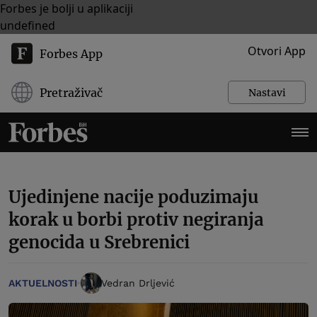
Forbes je bolji u aplikaciji
undefined
Otvori App
Forbes App
Pretraživač
Nastavi
Ujedinjene nacije poduzimaju
korak u borbi protiv negiranja
genocida u Srebrenici
AKTUELNOSTI
Vedran Drljević