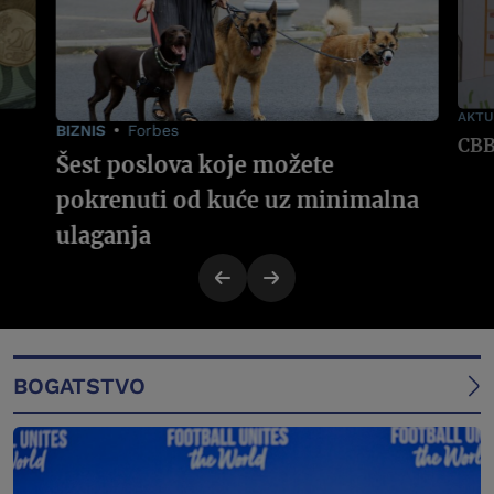
AKTU
BIZNIS
Forbes
Šest poslova koje možete
pokrenuti od kuće uz minimalna
ulaganja
BOGATSTVO