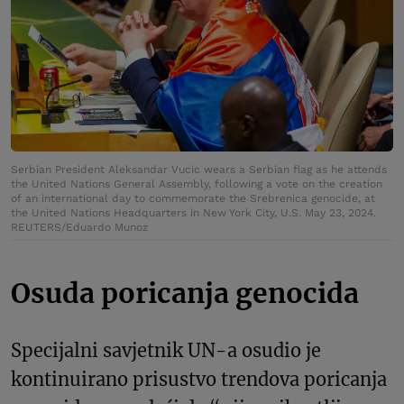
Serbian President Aleksandar Vucic wears a Serbian flag as he attends
the United Nations General Assembly, following a vote on the creation
of an international day to commemorate the Srebrenica genocide, at
the United Nations Headquarters in New York City, U.S. May 23, 2024.
REUTERS/Eduardo Munoz
Osuda poricanja genocida
Specijalni savjetnik UN-a osudio je
kontinuirano prisustvo trendova poricanja