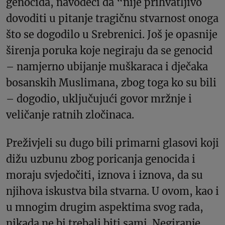
genocida, navodeći da “nije prihvatljivo
dovoditi u pitanje tragičnu stvarnost onoga
što se dogodilo u Srebrenici. Još je opasnije
širenja poruka koje negiraju da se genocid
– namjerno ubijanje muškaraca i dječaka
bosanskih Muslimana, zbog toga ko su bili
– dogodio, uključujući govor mržnje i
veličanje ratnih zločinaca.
Preživjeli su dugo bili primarni glasovi koji
dižu uzbunu zbog poricanja genocida i
moraju svjedočiti, iznova i iznova, da su
njihova iskustva bila stvarna. U ovom, kao i
u mnogim drugim aspektima svog rada,
nikada ne bi trebali biti sami. Negiranje