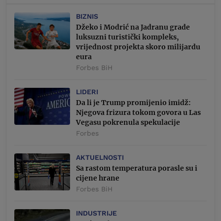
BIZNIS
Džeko i Modrić na Jadranu grade
luksuzni turistički kompleks,
vrijednost projekta skoro milijardu
eura
Forbes BiH
LIDERI
Da li je Trump promijenio imidž:
Njegova frizura tokom govora u Las
Vegasu pokrenula spekulacije
Forbes
AKTUELNOSTI
Sa rastom temperatura porasle su i
cijene hrane
Forbes BiH
INDUSTRIJE