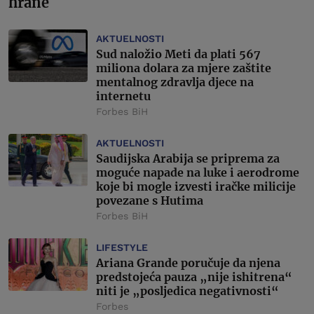
hrane
AKTUELNOSTI
Sud naložio Meti da plati 567
miliona dolara za mjere zaštite
mentalnog zdravlja djece na
internetu
Forbes BiH
AKTUELNOSTI
Saudijska Arabija se priprema za
moguće napade na luke i aerodrome
koje bi mogle izvesti iračke milicije
povezane s Hutima
Forbes BiH
LIFESTYLE
Ariana Grande poručuje da njena
predstojeća pauza „nije ishitrena“
niti je „posljedica negativnosti“
Forbes