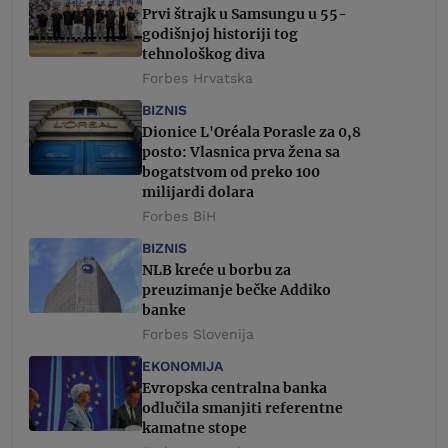
Prvi štrajk u Samsungu u 55-
godišnjoj historiji tog
tehnološkog diva
Forbes Hrvatska
BIZNIS
Dionice L'Oréala Porasle za 0,8
posto: Vlasnica prva žena sa
bogatstvom od preko 100
milijardi dolara
Forbes BiH
BIZNIS
NLB kreće u borbu za
preuzimanje bečke Addiko
banke
Forbes Slovenija
EKONOMIJA
Evropska centralna banka
odlučila smanjiti referentne
kamatne stope