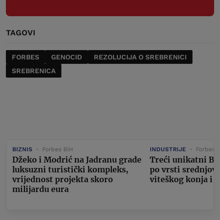
TAGOVI
FORBES
GENOCID
REZOLUCIJA O SREBRENICI
SREBRENICA
BIZNIS
Forbes BiH
INDUSTRIJE
Forbes 
Džeko i Modrić na Jadranu grade
Treći unikatni Bu
luksuzni turistički kompleks,
po vrsti srednjov
vrijednost projekta skoro
viteškog konja i 
milijardu eura