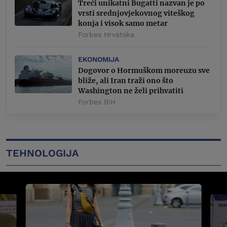
Treći unikatni Bugatti nazvan je po
vrsti srednjovjekovnog viteškog
konja i visok samo metar
Forbes Hrvatska
EKONOMIJA
Dogovor o Hormuškom moreuzu sve
bliže, ali Iran traži ono što
Washington ne želi prihvatiti
Forbes BiH
TEHNOLOGIJA