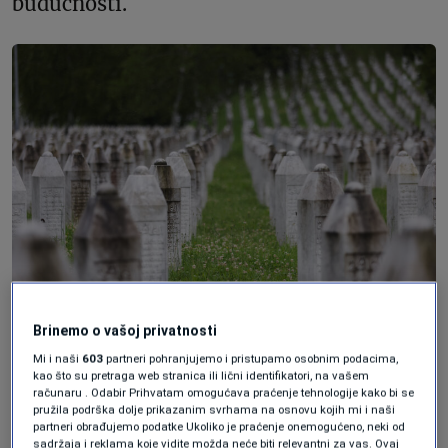
budućnosti.
Brinemo o vašoj privatnosti
Memorial cemetery with grave stones of victims killed during
Mi i naši
603
partneri pohranjujemo i pristupamo osobnim podacima,
Srebrenica genocide is seen at the Memorial Center in Srebrenica,
kao što su pretraga web stranica ili lični identifikatori, na vašem
Bosnia and Herzegovina, May 14, 2024. REUTERS/Amel Emric
računaru . Odabir Prihvatam omogućava praćenje tehnologije kako bi se
pružila podrška dolje prikazanim svrhama na osnovu kojih mi i naši
partneri obrađujemo podatke Ukoliko je praćenje onemogućeno, neki od
sadržaja i reklama koje vidite možda neće biti relevantni za vas. Ovaj