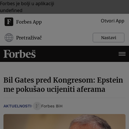
Forbes je bolji u aplikaciji
undefined
Otvori App
Forbes App
Pretraživač
Nastavi
Bil Gates pred Kongresom: Epstein
me pokušao ucijeniti aferama
AKTUELNOSTI
Forbes BiH