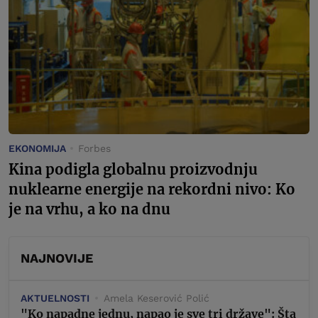
EKONOMIJA
Forbes
Kina podigla globalnu proizvodnju
nuklearne energije na rekordni nivo: Ko
je na vrhu, a ko na dnu
NAJNOVIJE
AKTUELNOSTI
Amela Keserović Polić
"Ko napadne jednu, napao je sve tri države": Šta