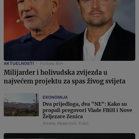
AKTUELNOSTI
Forbes BiH
Milijarder i holivudska zvijezda u
najvećem projektu za spas živog svijeta
EKONOMIJA
Dva prijedloga, dva "NE": Kako su
propali pregovori Vlade FBiH i Nove
Željezare Zenica
Amela Keserović Polić