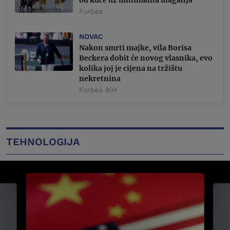
od kuće uz minimalna ulaganja
Forbes
NOVAC
Nakon smrti majke, vila Borisa
Beckera dobit će novog vlasnika, evo
kolika joj je cijena na tržištu
nekretnina
Forbes BiH
TEHNOLOGIJA