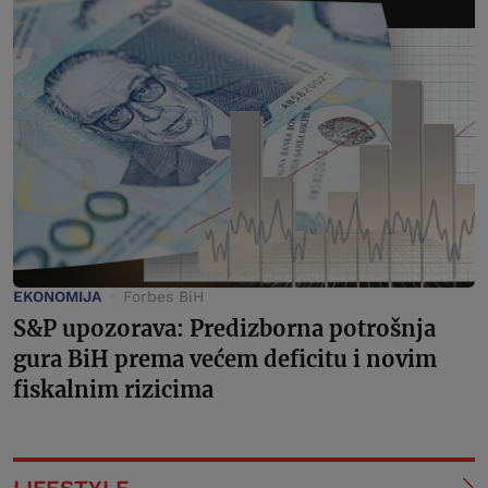
EKONOMIJA
Forbes BiH
S&P upozorava: Predizborna potrošnja
gura BiH prema većem deficitu i novim
fiskalnim rizicima
LIFESTYLE