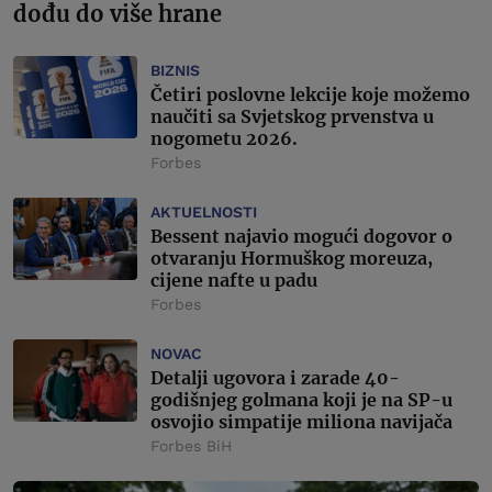
dođu do više hrane
BIZNIS
Četiri poslovne lekcije koje možemo
naučiti sa Svjetskog prvenstva u
nogometu 2026.
Forbes
AKTUELNOSTI
Bessent najavio mogući dogovor o
otvaranju Hormuškog moreuza,
cijene nafte u padu
Forbes
NOVAC
Detalji ugovora i zarade 40-
godišnjeg golmana koji je na SP-u
osvojio simpatije miliona navijača
Forbes BiH