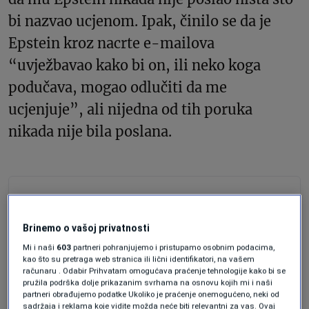
bi nazvao ucjenom. Ipak, činilo se da je
Epstein kroz nacrte e-mailova
“uvježbavao kako bi on, ili neko koga
podučava, mogao odlučiti da me
ucjenjuje”, ali nijedna od tih poruka
nikada nije bila poslana.
AKTUELNOSTI
Bill Gates i Jeffrey Epstein: Šta
Brinemo o vašoj privatnosti
znamo o njihovoj povezanosti
uoči svjedočenja milijardera
Mi i naši
603
partneri pohranjujemo i pristupamo osobnim podacima,
kao što su pretraga web stranica ili lični identifikatori, na vašem
Forbes
računaru . Odabir Prihvatam omogućava praćenje tehnologije kako bi se
pružila podrška dolje prikazanim svrhama na osnovu kojih mi i naši
AKTUELNOSTI
partneri obrađujemo podatke Ukoliko je praćenje onemogućeno, neki od
Novi Epsteinovi dosijei: Optužbe
sadržaja i reklama koje vidite možda neće biti relevantni za vas. Ovaj