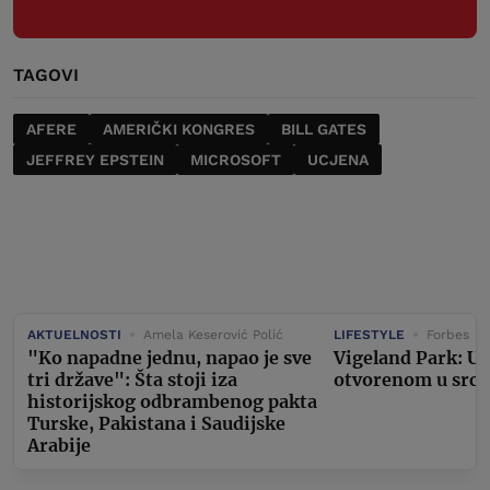
TAGOVI
AFERE
AMERIČKI KONGRES
BILL GATES
JEFFREY EPSTEIN
MICROSOFT
UCJENA
AKTUELNOSTI
Amela Keserović Polić
LIFESTYLE
Forbes
"Ko napadne jednu, napao je sve
Vigeland Park: U
tri države": Šta stoji iza
otvorenom u srcu
historijskog odbrambenog pakta
Turske, Pakistana i Saudijske
Arabije