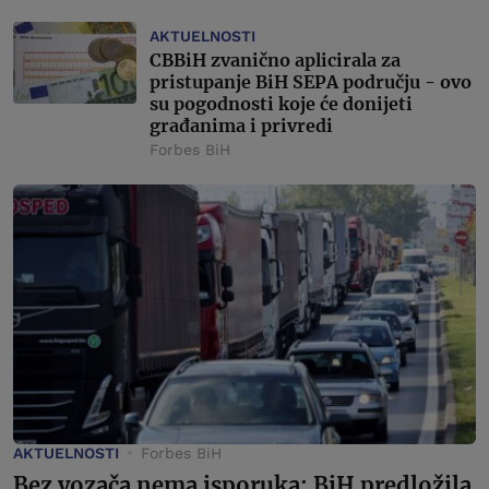
AKTUELNOSTI
CBBiH zvanično aplicirala za
pristupanje BiH SEPA području - ovo
su pogodnosti koje će donijeti
građanima i privredi
Forbes BiH
AKTUELNOSTI
Forbes BiH
Bez vozača nema isporuka: BiH predložila