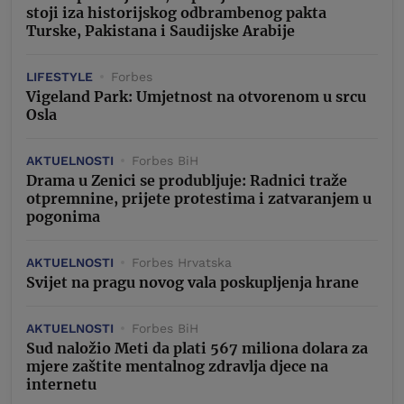
stoji iza historijskog odbrambenog pakta
Turske, Pakistana i Saudijske Arabije
LIFESTYLE
Forbes
Vigeland Park: Umjetnost na otvorenom u srcu
Osla
AKTUELNOSTI
Forbes BiH
Drama u Zenici se produbljuje: Radnici traže
otpremnine, prijete protestima i zatvaranjem u
pogonima
AKTUELNOSTI
Forbes Hrvatska
Svijet na pragu novog vala poskupljenja hrane
AKTUELNOSTI
Forbes BiH
Sud naložio Meti da plati 567 miliona dolara za
mjere zaštite mentalnog zdravlja djece na
internetu