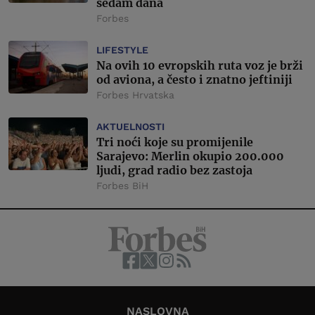
sedam dana
Forbes
LIFESTYLE
Na ovih 10 evropskih ruta voz je brži
od aviona, a često i znatno jeftiniji
Forbes Hrvatska
AKTUELNOSTI
Tri noći koje su promijenile
Sarajevo: Merlin okupio 200.000
ljudi, grad radio bez zastoja
Forbes BiH
NASLOVNA