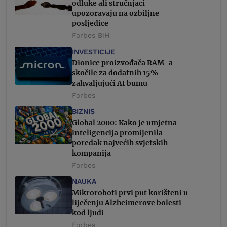
odluke ali stručnjaci
upozoravaju na ozbiljne
posljedice
Forbes BiH
INVESTICIJE
Dionice proizvođača RAM-a
skočile za dodatnih 15%
zahvaljujući AI bumu
Forbes
BIZNIS
Global 2000: Kako je umjetna
inteligencija promijenila
poredak najvećih svjetskih
kompanija
Forbes
NAUKA
Mikroroboti prvi put korišteni u
liječenju Alzheimerove bolesti
kod ljudi
Forbes