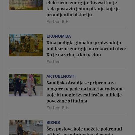
električnu energiju: Investitor je
tada postavio jedno pitanje koje je
promijenilo historiju
Forbes BiH
EKONOMIJA
Kina podigla globalnu proizvodnju
nuklearne energije na rekordni nivo:
Ko je na vrhu, a ko na dnu
Forbes
AKTUELNOSTI
Saudijska Arabija se priprema za
moguće napade na luke i aerodrome
koje bi mogle izvesti iračke milicije
povezane s Hutima
Forbes BiH
BIZNIS
Šest poslova koje možete pokrenuti