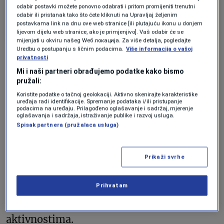
protiv Billa Gatesa, Elon Musk
odabir postavki možete ponovno odabrati i pritom promijeniti trenutni
pita o ‘najluđoj zabavi’
odabir ili pristanak tako što ćete kliknuti na Upravljaj željenim
postavkama link na dnu ove web stranice [ili plutajuću ikonu u donjem
Forbes
lijevom dijelu web stranice, ako je primjenjivo]. Vaš odabir će se
mijenjati u okviru našeg Wеб локација. Za više detalja, pogledajte
Uredbu o postupanju s ličnim podacima.
Više informacija o vašoj
Sedamdesetogodišnji Gates je na dan
privatnosti
Mi i naši partneri obrađujemo podatke kako bismo
svjedočenja objavio uvodne napomene u
pružali:
kojima je naveo da nikada nije bio svjestan
Koristite podatke o tačnoj geolokaciji. Aktivno skenirajte karakteristike
uređaja radi identifikacije. Spremanje podataka i/ili pristupanje
Epsteinovog kriminalnog ponašanja i da
podacima na uređaju. Prilagođeno oglašavanje i sadržaj, mjerenje
oglašavanja i sadržaja, istraživanje publike i razvoj usluga.
nikoga nije viktimizovao. Krajem februara,
Spisak partnera (pružalaca usluga)
Gates je za Wall Street Journal izjavio da su
njegove veze s Epsteinom bile velika
Prikaži svrhe
greška, priznavši vanbračne afere s dvije
Ruskinje, ali je negirao bilo kakvu
Prihvatam
povezanost s Epsteinovim kriminalnim
aktivnostima.