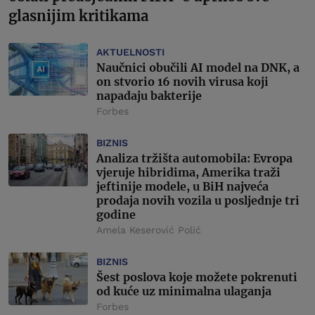
glasnijim kritikama
AKTUELNOSTI
Naučnici obučili AI model na DNK, a
on stvorio 16 novih virusa koji
napadaju bakterije
Forbes
BIZNIS
Analiza tržišta automobila: Evropa
vjeruje hibridima, Amerika traži
jeftinije modele, u BiH najveća
prodaja novih vozila u posljednje tri
godine
Amela Keserović Polić
BIZNIS
Šest poslova koje možete pokrenuti
od kuće uz minimalna ulaganja
Forbes