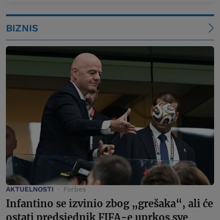
BIZNIS
AKTUELNOSTI
Forbes
Infantino se izvinio zbog „grešaka“, ali će
ostati predsjednik FIFA-e uprkos sve