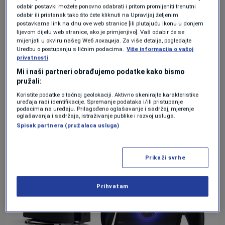
odabir postavki možete ponovno odabrati i pritom promijeniti trenutni
smanji troškove svoje konzole sljedeće
odabir ili pristanak tako što ćete kliknuti na Upravljaj željenim
postavkama link na dnu ove web stranice [ili plutajuću ikonu u donjem
generacije, a ovo je laka ušteda”, dodao je
lijevom dijelu web stranice, ako je primjenjivo]. Vaš odabir će se
mijenjati u okviru našeg Wеб локација. Za više detalja, pogledajte
Harding-Rolls u svojoj objavi na blogu.
Uredbu o postupanju s ličnim podacima.
Više informacija o vašoj
privatnosti
Mi i naši partneri obrađujemo podatke kako bismo
pružali:
Koristite podatke o tačnoj geolokaciji. Aktivno skenirajte karakteristike
uređaja radi identifikacije. Spremanje podataka i/ili pristupanje
podacima na uređaju. Prilagođeno oglašavanje i sadržaj, mjerenje
oglašavanja i sadržaja, istraživanje publike i razvoj usluga.
Spisak partnera (pružalaca usluga)
Prikaži svrhe
Prihvatam