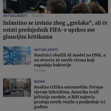
AKTUELNOSTI
Forbes
Infantino se izvinio zbog „grešaka“, ali će
ostati predsjednik FIFA-e uprkos sve
glasnijim kritikama
AKTUELNOSTI
Naučnici obučili AI model na DNK, a
on stvorio 16 novih virusa koji
napadaju bakterije
Forbes
BIZNIS
Analiza tržišta automobila: Evropa
vjeruje hibridima, Amerika traži
jeftinije modele, u BiH najveća
prodaja novih vozila u posljednje tri
godine