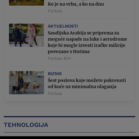
Ko je na vrhu, a ko na dnu
Forbes
AKTUELNOSTI
Saudijska Arabija se priprema za
moguće napade na luke i aerodrome
koje bi mogle izvesti iračke milicije
povezane s Hutima
Forbes BiH
BIZNIS
Šest poslova koje možete pokrenuti
od kuće uz minimalna ulaganja
Forbes
TEHNOLOGIJA