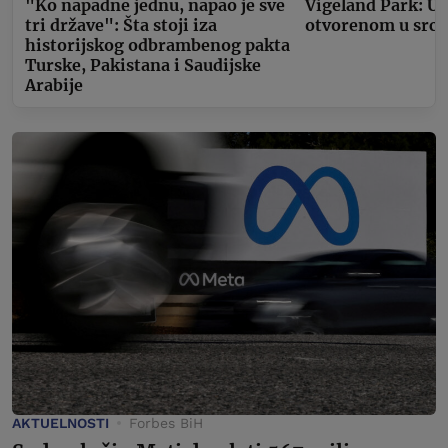
"Ko napadne jednu, napao je sve
Vigeland Park: U
tri države": Šta stoji iza
otvorenom u srcu
historijskog odbrambenog pakta
Turske, Pakistana i Saudijske
Arabije
AKTUELNOSTI
Forbes BiH