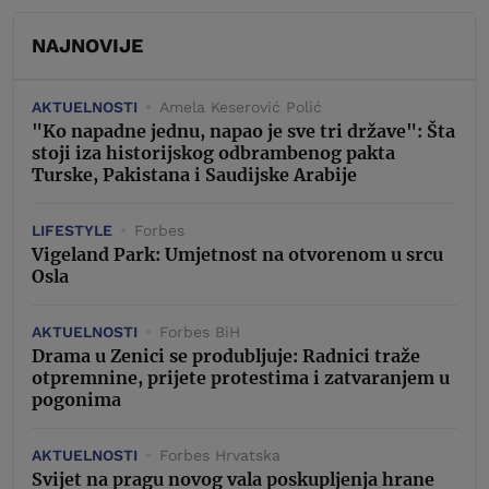
NAJNOVIJE
AKTUELNOSTI
Amela Keserović Polić
"Ko napadne jednu, napao je sve tri države": Šta
stoji iza historijskog odbrambenog pakta
Turske, Pakistana i Saudijske Arabije
LIFESTYLE
Forbes
Vigeland Park: Umjetnost na otvorenom u srcu
Osla
AKTUELNOSTI
Forbes BiH
Drama u Zenici se produbljuje: Radnici traže
otpremnine, prijete protestima i zatvaranjem u
pogonima
AKTUELNOSTI
Forbes Hrvatska
Svijet na pragu novog vala poskupljenja hrane