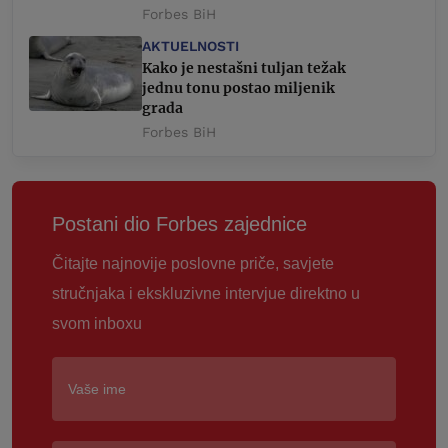
Forbes BiH
AKTUELNOSTI
Kako je nestašni tuljan težak
jednu tonu postao miljenik
grada
Forbes BiH
Postani dio Forbes zajednice
Čitajte najnovije poslovne priče, savjete
stručnjaka i ekskluzivne intervjue direktno u
svom inboxu