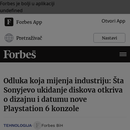
Forbes je bolji u aplikaciji
undefined
Otvori App
Forbes App
Pretraživač
Nastavi
Odluka koja mijenja industriju: Šta
Sonyjevo ukidanje diskova otkriva
o dizajnu i datumu nove
Playstation 6 konzole
TEHNOLOGIJA
Forbes BiH