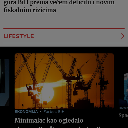
gura BiH prema većem deficitu i novim
fiskalnim rizicima
LIFESTYLE
BIZNI
EKONOMIJA
Forbes BiH
Minimalac kao ogledalo