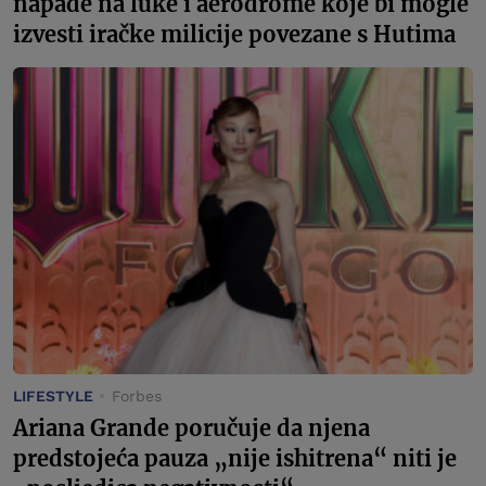
napade na luke i aerodrome koje bi mogle
izvesti iračke milicije povezane s Hutima
LIFESTYLE
Forbes
Ariana Grande poručuje da njena
predstojeća pauza „nije ishitrena“ niti je