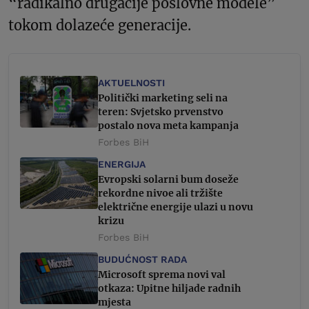
“radikalno drugačije poslovne modele”
tokom dolazeće generacije.
AKTUELNOSTI
Politički marketing seli na
teren: Svjetsko prvenstvo
postalo nova meta kampanja
Forbes BiH
ENERGIJA
Evropski solarni bum doseže
rekordne nivoe ali tržište
električne energije ulazi u novu
krizu
Forbes BiH
BUDUĆNOST RADA
Microsoft sprema novi val
otkaza: Upitne hiljade radnih
mjesta