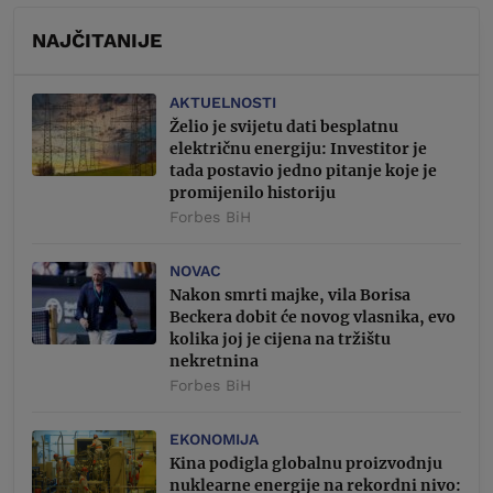
NAJČITANIJE
AKTUELNOSTI
Želio je svijetu dati besplatnu
električnu energiju: Investitor je
tada postavio jedno pitanje koje je
promijenilo historiju
Forbes BiH
NOVAC
Nakon smrti majke, vila Borisa
Beckera dobit će novog vlasnika, evo
kolika joj je cijena na tržištu
nekretnina
Forbes BiH
EKONOMIJA
Kina podigla globalnu proizvodnju
nuklearne energije na rekordni nivo: