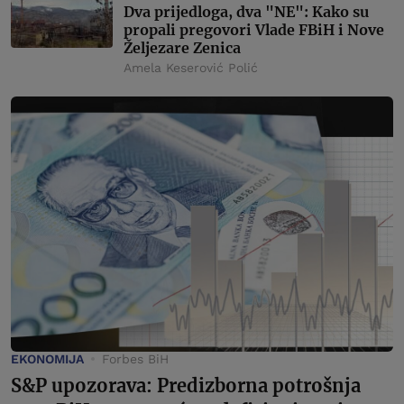
Dva prijedloga, dva "NE": Kako su
propali pregovori Vlade FBiH i Nove
Željezare Zenica
Amela Keserović Polić
EKONOMIJA
Forbes BiH
S&P upozorava: Predizborna potrošnja