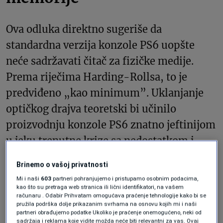
Ova odluka direktno sugeriše da
standardna verzija konzole PS6 uopšte
neće sadržavati čitač za fizičke medije.
Prema riječima Harding-Rollsa, to je
predviđeno „kao minimum”. Uklanjanje
optičkog drajva teoretski bi učinilo
proizvodnju konzole PS6 znatno jeftinijom
u jeku trenutne krize sa nedostatkom i
cijenom RAM memorije, koja je dodatno
Brinemo o vašoj privatnosti
podstaknuta procvatom vještačke
Mi i naši
603
partneri pohranjujemo i pristupamo osobnim podacima,
inteligencije.
kao što su pretraga web stranica ili lični identifikatori, na vašem
računaru . Odabir Prihvatam omogućava praćenje tehnologije kako bi se
pružila podrška dolje prikazanim svrhama na osnovu kojih mi i naši
partneri obrađujemo podatke Ukoliko je praćenje onemogućeno, neki od
“Sony će tražiti sve moguće načine da
sadržaja i reklama koje vidite možda neće biti relevantni za vas. Ovaj