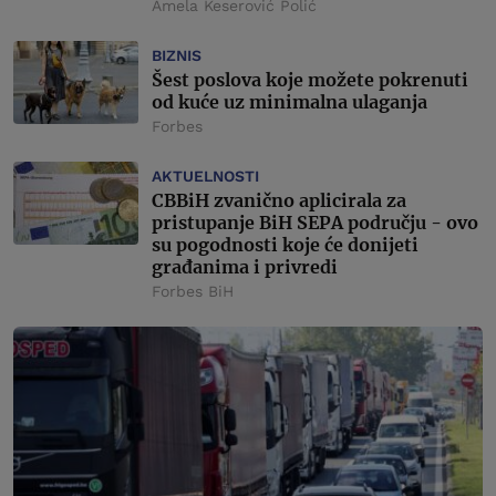
Amela Keserović Polić
BIZNIS
Šest poslova koje možete pokrenuti
od kuće uz minimalna ulaganja
Forbes
AKTUELNOSTI
CBBiH zvanično aplicirala za
pristupanje BiH SEPA području - ovo
su pogodnosti koje će donijeti
građanima i privredi
Forbes BiH