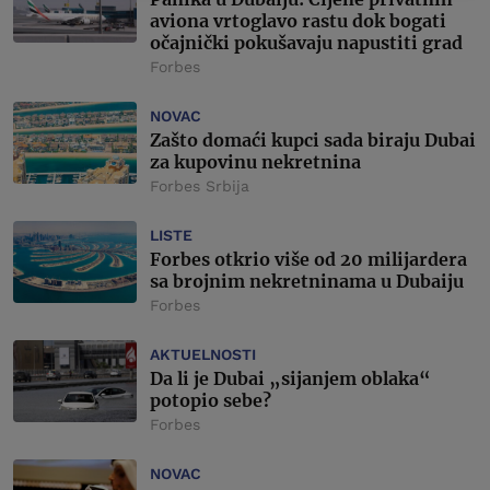
aviona vrtoglavo rastu dok bogati
očajnički pokušavaju napustiti grad
Forbes
NOVAC
Zašto domaći kupci sada biraju Dubai
za kupovinu nekretnina
Forbes Srbija
LISTE
Forbes otkrio više od 20 milijardera
sa brojnim nekretninama u Dubaiju
Forbes
AKTUELNOSTI
Da li je Dubai „sijanjem oblaka“
potopio sebe?
Forbes
NOVAC