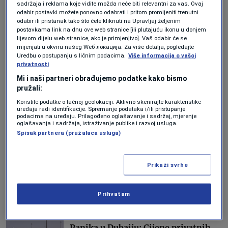
sadržaja i reklama koje vidite možda neće biti relevantni za vas. Ovaj
odabir postavki možete ponovno odabrati i pritom promijeniti trenutni
AKTUELNOSTI
odabir ili pristanak tako što ćete kliknuti na Upravljaj željenim
Još 2022. godine 68 državljana BiH
postavkama link na dnu ove web stranice [ili plutajuću ikonu u donjem
lijevom dijelu web stranice, ako je primjenjivo]. Vaš odabir će se
kupilo je 105 nekretnina u Dubaiju,
mijenjati u okviru našeg Wеб локација. Za više detalja, pogledajte
sada tržište bilježi najveći pad
Uredbu o postupanju s ličnim podacima.
Više informacija o vašoj
prodaje
privatnosti
Forbes BiH
Mi i naši partneri obrađujemo podatke kako bismo
pružali:
LIFESTYLE
Koristite podatke o tačnoj geolokaciji. Aktivno skenirajte karakteristike
Umjesto u Dubai, ultrabogataši se
uređaja radi identifikacije. Spremanje podataka i/ili pristupanje
sada sele u jedan evropski grad
podacima na uređaju. Prilagođeno oglašavanje i sadržaj, mjerenje
oglašavanja i sadržaja, istraživanje publike i razvoj usluga.
Forbes BiH
Spisak partnera (pružalaca usluga)
EKONOMIJA
Tržište nekretnina na udaru: Iranski
Prikaži svrhe
napadi stavili UAE pred najveći test
do sada
Vedran Drljević
Prihvatam
AKTUELNOSTI
Panika u Dubaiju: Cijene privatnih