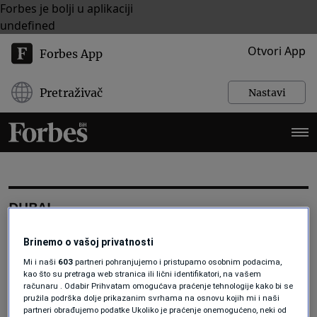
Forbes je bolji u aplikaciji
undefined
Otvori App
Forbes App
Pretraživač
Nastavi
DUBAI
Brinemo o vašoj privatnosti
AKTUELNOSTI
Mi i naši
603
partneri pohranjujemo i pristupamo osobnim podacima,
Dubai je prošle godine oborio rekord
kao što su pretraga web stranica ili lični identifikatori, na vašem
po broju turista, sada plaća ljudima
računaru . Odabir Prihvatam omogućava praćenje tehnologije kako bi se
da ga posjete
pružila podrška dolje prikazanim svrhama na osnovu kojih mi i naši
partneri obrađujemo podatke Ukoliko je praćenje onemogućeno, neki od
Forbes