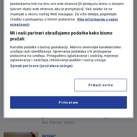
postavkama link na dnu ove web stranice [ili plutajuću ikonu u donjem
lijevom dijelu web stranice, ako je primjenjivo]. Vaš odabir će se
LIFESTYLE
mijenjati u okviru našeg Wеб локација. Za više detalja, pogledajte
Noćenje u hotelu za 24 eura, pizza za
Uredbu o postupanju s ličnim podacima.
Više informacija o vašoj
dva eura: Ova zemlja postaje
privatnosti
turistički hit
Mi i naši partneri obrađujemo podatke kako bismo
Forbes Slovenija
pružali:
Koristite podatke o tačnoj geolokaciji. Aktivno skenirajte karakteristike
AKTUELNOSTI
uređaja radi identifikacije. Spremanje podataka i/ili pristupanje
podacima na uređaju. Prilagođeno oglašavanje i sadržaj, mjerenje
Izmjereno: Balkanska država
oglašavanja i sadržaja, istraživanje publike i razvoj usluga.
"smanjila" se za više od 400 hiljada
Spisak partnera (pružalaca usluga)
ljudi
Forbes Slovenija
Prikaži svrhe
EKONOMIJA
Svjetska banka: Zapadni Balkan čeka
Prihvatam
bolja 2024. godina, ali region i dalje
gubi kvalitetnu radnu snagu zbog
političke i društvene nesigurnosti
Ika Ferrer Gotić
NOVAC