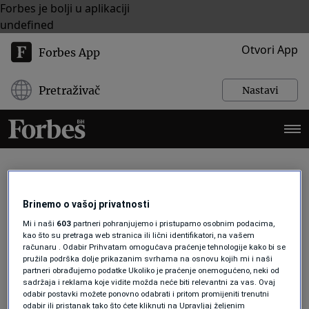
Forbes je bolji u aplikaciji
undefined
Otvori App
Forbes App
Pretraživač
Nastavi
ALBANIJA
Brinemo o vašoj privatnosti
Mi i naši
603
partneri pohranjujemo i pristupamo osobnim podacima,
kao što su pretraga web stranica ili lični identifikatori, na vašem
BIZNIS
računaru . Odabir Prihvatam omogućava praćenje tehnologije kako bi se
pružila podrška dolje prikazanim svrhama na osnovu kojih mi i naši
Kompanije u BiH među najvećim
partneri obrađujemo podatke Ukoliko je praćenje onemogućeno, neki od
zagovornicima ukidanja trgovinskih
sadržaja i reklama koje vidite možda neće biti relevantni za vas. Ovaj
barijera na Balkanu
odabir postavki možete ponovno odabrati i pritom promijeniti trenutni
Forbes BiH
odabir ili pristanak tako što ćete kliknuti na Upravljaj željenim