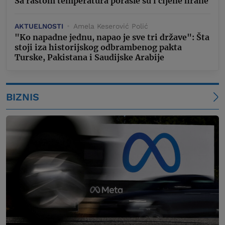
Sa rastom temperatura porasle su i cijene hrane
AKTUELNOSTI
Amela Keserović Polić
"Ko napadne jednu, napao je sve tri države": Šta
stoji iza historijskog odbrambenog pakta
Turske, Pakistana i Saudijske Arabije
BIZNIS