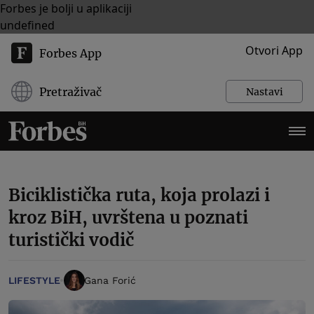
Forbes je bolji u aplikaciji
undefined
Otvori App
Forbes App
Pretraživač
Nastavi
Biciklistička ruta, koja prolazi i
kroz BiH, uvrštena u poznati
turistički vodič
LIFESTYLE
Gana Forić