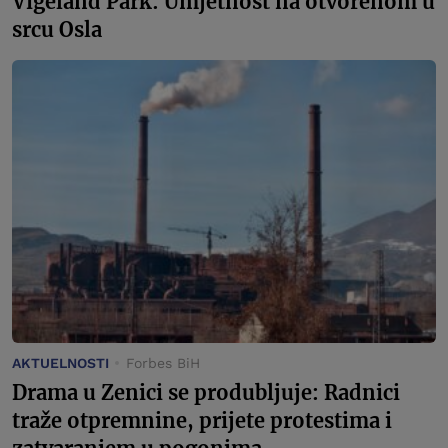
Vigeland Park: Umjetnost na otvorenom u
srcu Osla
AKTUELNOSTI
Forbes BiH
Drama u Zenici se produbljuje: Radnici
traže otpremnine, prijete protestima i