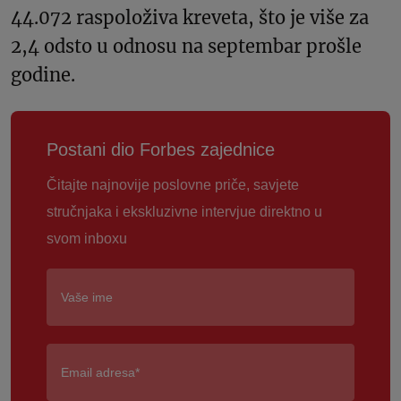
44.072 raspoloživa kreveta, što je više za
2,4 odsto u odnosu na septembar prošle
godine.
Postani dio Forbes zajednice
Čitajte najnovije poslovne priče, savjete
stručnjaka i ekskluzivne intervjue direktno u
svom inboxu