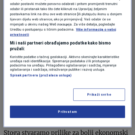
odabir postavki možete ponovno odabrati i pritom promijeniti trenutni
odabir ili pristanak tako što ćete kliknuti na Upravljaj željenim
postavkama link na dnu ove web stranice [ili plutajuću ikonu u donjem
lijevom dijelu web stranice, ako je primjenjivo]. Vaš odabir će se
mijenjati u okviru našeg Wеб локација. Za više detalja, pogledajte
Uredbu o postupanju s ličnim podacima.
Više informacija o vašoj
privatnosti
Mi i naši partneri obrađujemo podatke kako bismo
pružali:
Trans Dinarica Slovenija, autor Matevž Hribar
Koristite podatke o tačnoj geolokaciji. Aktivno skenirajte karakteristike
uređaja radi identifikacije. Spremanje podataka i/ili pristupanje
“Zapadni Balkan za većinu biciklista
podacima na uređaju. Prilagođeno oglašavanje i sadržaj, mjerenje
oglašavanja i sadržaja, istraživanje publike i razvoj usluga.
predstavlja posljednji neotkriveni dio
Spisak partnera (pružalaca usluga)
Europe — posljednju avanturu u srcu
Evrope. To je izrazito raznolika destinacija
Prikaži svrhe
u kulturnom i prirodnom smislu. Volim
Prihvatam
reći da smo mi biciklisti spori, gladni, i
stignemo tamo gdje drugi turisti ne uspiju.
Stoga stvaramo prilike za bolji ekonomski