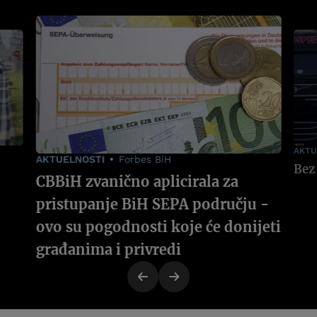
AKTU
AKTUELNOSTI
Forbes BiH
CBBiH zvanično aplicirala za
pristupanje BiH SEPA području -
ovo su pogodnosti koje će donijeti
građanima i privredi