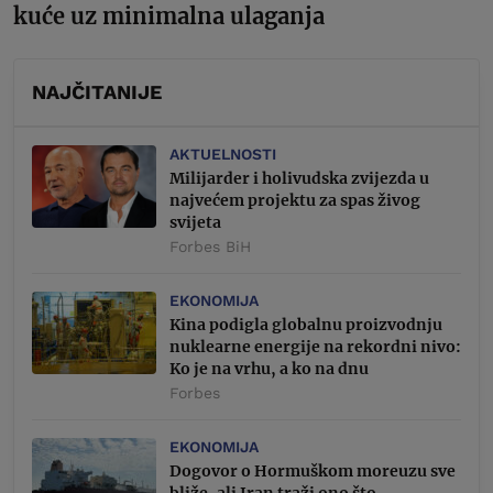
kuće uz minimalna ulaganja
NAJČITANIJE
AKTUELNOSTI
Milijarder i holivudska zvijezda u
najvećem projektu za spas živog
svijeta
Forbes BiH
EKONOMIJA
Kina podigla globalnu proizvodnju
nuklearne energije na rekordni nivo:
Ko je na vrhu, a ko na dnu
Forbes
EKONOMIJA
Dogovor o Hormuškom moreuzu sve