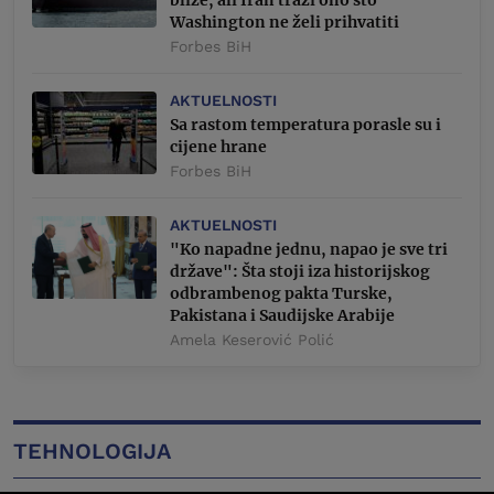
bliže, ali Iran traži ono što
Washington ne želi prihvatiti
Forbes BiH
AKTUELNOSTI
Sa rastom temperatura porasle su i
cijene hrane
Forbes BiH
AKTUELNOSTI
"Ko napadne jednu, napao je sve tri
države": Šta stoji iza historijskog
odbrambenog pakta Turske,
Pakistana i Saudijske Arabije
Amela Keserović Polić
TEHNOLOGIJA