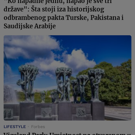
"Ko napadne jednu, napao je sve tri
države": Šta stoji iza historijskog
odbrambenog pakta Turske, Pakistana i
Saudijske Arabije
LIFESTYLE
Forbes