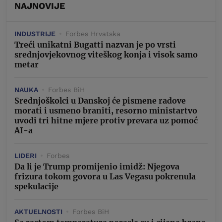
NAJNOVIJE
INDUSTRIJE
Forbes Hrvatska
Treći unikatni Bugatti nazvan je po vrsti
srednjovjekovnog viteškog konja i visok samo
metar
NAUKA
Forbes BiH
Srednjoškolci u Danskoj će pismene radove
morati i usmeno braniti, resorno ministartvo
uvodi tri hitne mjere protiv prevara uz pomoć
AI-a
LIDERI
Forbes
Da li je Trump promijenio imidž: Njegova
frizura tokom govora u Las Vegasu pokrenula
spekulacije
AKTUELNOSTI
Forbes BiH