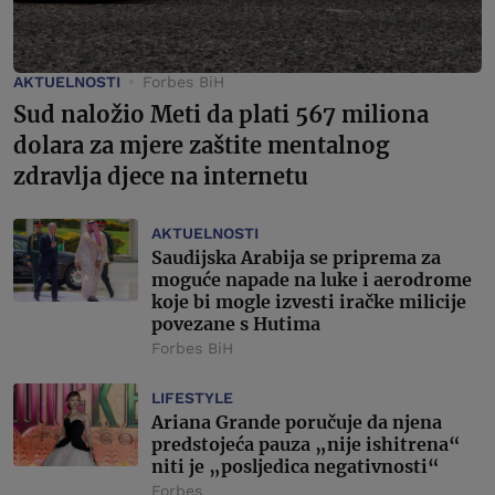
AKTUELNOSTI
Forbes BiH
Sud naložio Meti da plati 567 miliona
dolara za mjere zaštite mentalnog
zdravlja djece na internetu
AKTUELNOSTI
Saudijska Arabija se priprema za
moguće napade na luke i aerodrome
koje bi mogle izvesti iračke milicije
povezane s Hutima
Forbes BiH
LIFESTYLE
Ariana Grande poručuje da njena
predstojeća pauza „nije ishitrena“
niti je „posljedica negativnosti“
Forbes