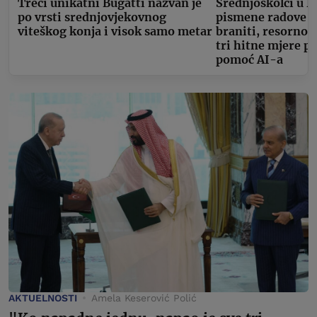
Treći unikatni Bugatti nazvan je
Srednjoškolci u D
po vrsti srednjovjekovnog
pismene radove m
viteškog konja i visok samo metar
braniti, resorno 
tri hitne mjere p
pomoć AI-a
AKTUELNOSTI
Amela Keserović Polić