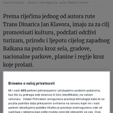
Trans Dinarica – Bosna i Hercegovina, autor Matevž Hribar
Prema riječima jednog od autora rute
Trans Dinarica Jan Klavora, imaju za za cilj
promovisati kulturu, podržati održivi
turizam, prirodu i ljepotu cijelog zapadnog
Balkana na putu kroz sela, gradove,
nacionalne parkove, planine i regije kroz
koje prolazi.
Brinemo o vašoj privatnosti
Mi i naši
603
partneri pohranjujemo i pristupamo osobnim podacima,
kao što su pretraga web stranica ili lični identifikatori, na vašem
računaru . Odabir Prihvatam omogućava praćenje tehnologije kako bi se
pružila podrška dolje prikazanim svrhama na osnovu kojih mi i naši
partneri obrađujemo podatke Ukoliko je praćenje onemogućeno, neki od
sadržaja i reklama koje vidite možda neće biti relevantni za vas. Ovaj