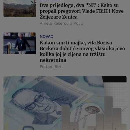
Dva prijedloga, dva "NE": Kako su
propali pregovori Vlade FBiH i Nove
Željezare Zenica
Amela Keserović Polić
NOVAC
Nakon smrti majke, vila Borisa
Beckera dobit će novog vlasnika, evo
kolika joj je cijena na tržištu
nekretnina
Forbes BiH