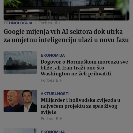
TEHNOLOGIJA
Forbes BiH
Google mijenja vrh AI sektora dok utrka
za umjetnu inteligenciju ulazi u novu fazu
EKONOMIJA
Dogovor o Hormuškom moreuzu sve
bliže, ali Iran traži ono što
Washington ne želi prihvatiti
Forbes BiH
AKTUELNOSTI
Milijarder i holivudska zvijezda u
najvećem projektu za spas živog
svijeta
Forbes BiH
EKONOMIJA