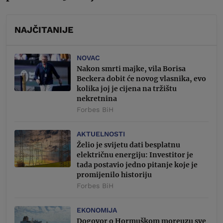
NAJČITANIJE
NOVAC
Nakon smrti majke, vila Borisa
Beckera dobit će novog vlasnika, evo
kolika joj je cijena na tržištu
nekretnina
Forbes BiH
AKTUELNOSTI
Želio je svijetu dati besplatnu
električnu energiju: Investitor je
tada postavio jedno pitanje koje je
promijenilo historiju
Forbes BiH
EKONOMIJA
Dogovor o Hormuškom moreuzu sve