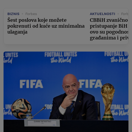
BIZNIS
Forbes
AKTUELNOSTI
Forbe
Šest poslova koje možete
CBBiH zvanično ap
pokrenuti od kuće uz minimalna
pristupanje BiH 
ulaganja
ovo su pogodnosti
građanima i privr