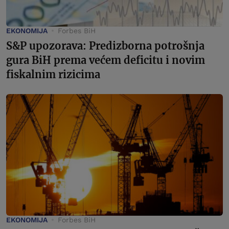
EKONOMIJA
Forbes BiH
S&P upozorava: Predizborna potrošnja
gura BiH prema većem deficitu i novim
fiskalnim rizicima
EKONOMIJA
Forbes BiH