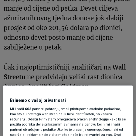
manje od cijene od petka. Devet ciljeva
ažuriranih ovog tjedna donose još slabiji
prosjek od oko 201,56 dolara po dionici,
odnosno devet posto manje od cijene
zabilježene u petak.
Čak i najoptimističniji analitičari na
Wall
Streetu
ne predviđaju veliki rast dionica
Applea. Analitičari
Goldman-
Sachsa
i
Bank of Americe
postavili su mete
Brinemo o vašoj privatnosti
od 238 i 230 dolara po dionici, što je rast od
Mi i naši
603
partneri pohranjujemo i pristupamo osobnim podacima,
12, odnosno 8 posto.
kao što su pretraga web stranica ili lični identifikatori, na vašem
računaru . Odabir Prihvatam omogućava praćenje tehnologije kako bi se
pružila podrška dolje prikazanim svrhama na osnovu kojih mi i naši
partneri obrađujemo podatke Ukoliko je praćenje onemogućeno, neki od
To nije pretjerano uzbuđujuće, budući da
sadržaja i reklama koje vidite možda neće biti relevantni za vas. Ovaj