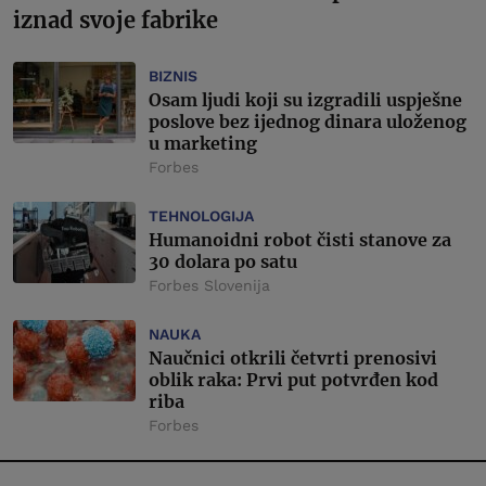
iznad svoje fabrike
BIZNIS
Osam ljudi koji su izgradili uspješne
poslove bez ijednog dinara uloženog
u marketing
Forbes
TEHNOLOGIJA
Humanoidni robot čisti stanove za
30 dolara po satu
Forbes Slovenija
NAUKA
Naučnici otkrili četvrti prenosivi
oblik raka: Prvi put potvrđen kod
riba
Forbes