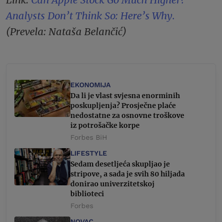
Analysts Don’t Think So: Here’s Why.
(Prevela: Nataša Belančić)
EKONOMIJA
Da li je vlast svjesna enorminih
poskupljenja? Prosječne plaće
nedostatne za osnovne troškove
iz potrošačke korpe
Forbes BiH
LIFESTYLE
Sedam desetljeća skupljao je
stripove, a sada je svih 80 hiljada
donirao univerzitetskoj
biblioteci
Forbes
NOVAC