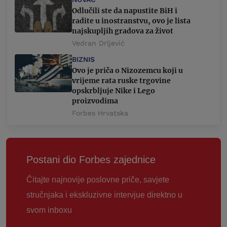
Odlučili ste da napustite BiH i
radite u inostranstvu, ovo je lista
najskupljih gradova za život
Vedran Drljević
BIZNIS
Ovo je priča o Nizozemcu koji u
vrijeme rata ruske trgovine
opskrbljuje Nike i Lego
proizvodima
Forbes Hrvatska
Postani dio Forbes zajednice
Čitajte najnovije poslovne priče, savjete
stručnjaka i ekskluzivne intervjue direktno u
svom inboxu