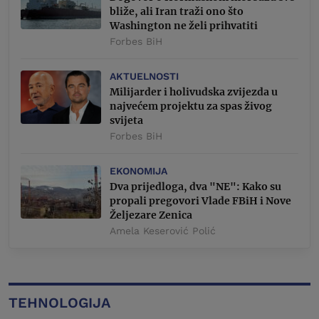
bliže, ali Iran traži ono što
Washington ne želi prihvatiti
Forbes BiH
AKTUELNOSTI
Milijarder i holivudska zvijezda u
najvećem projektu za spas živog
svijeta
Forbes BiH
EKONOMIJA
Dva prijedloga, dva "NE": Kako su
propali pregovori Vlade FBiH i Nove
Željezare Zenica
Amela Keserović Polić
TEHNOLOGIJA