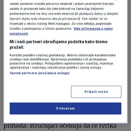
odabir postavki možete ponovno odabrati i pritom promijeniti trenutni
je
S&P500
predvidio prosječan godišnji
odabir ili pristanak tako što ćete kliknuti na Upravljaj željenim
postavkama link na dnu ove web stranice [ili plutajuću ikonu u donjem
povrat investicije od 13 posto u proteklom
lijevom dijelu web stranice, ako je primjenjivo]. Vaš odabir će se
desetljeću, periodu u kojemu je Apple na
mijenjati u okviru našeg Wеб локација. Za više detalja, pogledajte
Uredbu o postupanju s ličnim podacima.
Više informacija o vašoj
godišnjoj razini ostvarivao povrat od 26
privatnosti
Mi i naši partneri obrađujemo podatke kako bismo
posto.
pružali:
Koristite podatke o tačnoj geolokaciji. Aktivno skenirajte karakteristike
Ciljevi za cijene dionica, koji se kreću
uređaja radi identifikacije. Spremanje podataka i/ili pristupanje
podacima na uređaju. Prilagođeno oglašavanje i sadržaj, mjerenje
oglašavanja i sadržaja, istraživanje publike i razvoj usluga.
polako ili reagiraju na ranija kretanja, nisu
Spisak partnera (pružalaca usluga)
egzaktna znanost, ali sigurno su znak
raširenog uvjerenja da su dionice Applea
Prikaži svrhe
već cjenovno ostvarile veliki dio
potencijalnih koristi. Najveći teret za
Prihvatam
dionice tvrtke je posustajanje u rastu
prihoda: stručnjaci očekuju da će tvrtka