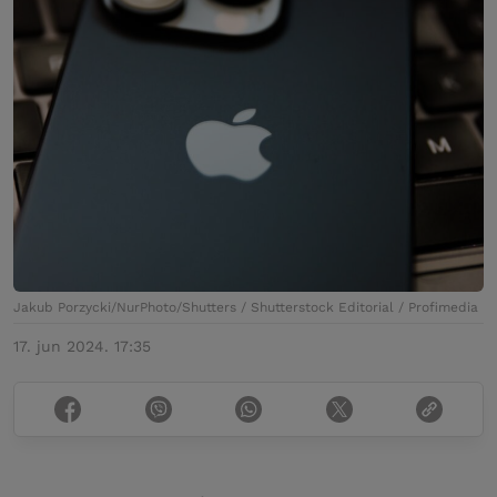
Jakub Porzycki/NurPhoto/Shutters / Shutterstock Editorial / Profimedia
17. jun 2024. 17:35