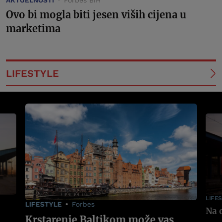
Ovo bi mogla biti jesen viših cijena u
marketima
LIFESTYLE
LIFE
LIFESTYLE
Forbes
Krstarenje Baltikom može vas