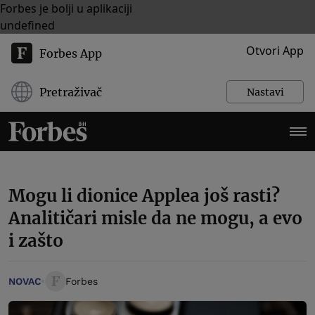
Forbes je bolji u aplikaciji
undefined
Otvori App
Forbes App
Pretraživač
Nastavi
Mogu li dionice Applea još rasti?
Analitičari misle da ne mogu, a evo
i zašto
NOVAC
Forbes