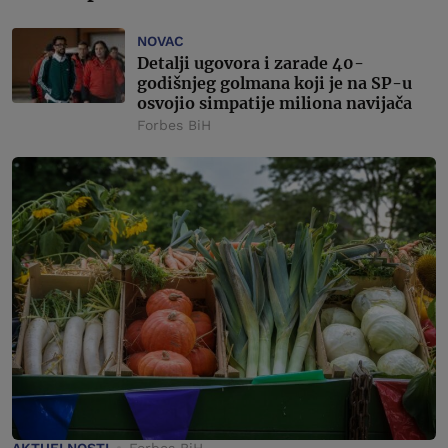
NOVAC
Detalji ugovora i zarade 40-
godišnjeg golmana koji je na SP-u
osvojio simpatije miliona navijača
Forbes BiH
AKTUELNOSTI
Forbes BiH