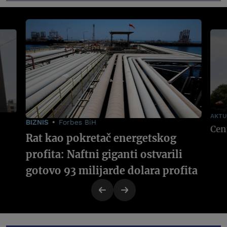
AKTU
BIZNIS
Forbes BiH
Rat kao pokretač energetskog
profita: Naftni giganti ostvarili
gotovo 93 milijarde dolara profita