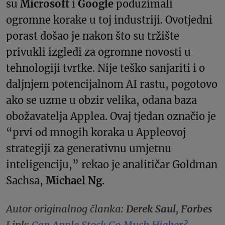
su
Microsoft
i
Google
poduzimali
ogromne korake u toj industriji. Ovotjedni
porast došao je nakon što su tržište
privukli izgledi za ogromne novosti u
tehnologiji tvrtke. Nije teško sanjariti i o
daljnjem potencijalnom AI rastu, pogotovo
ako se uzme u obzir velika, odana baza
obožavatelja Applea. Ovaj tjedan označio je
“prvi od mnogih koraka u Appleovoj
strategiji za generativnu umjetnu
inteligenciju,” rekao je analitičar Goldman
Sachsa,
Michael Ng
.
Autor originalnog članka:
Derek Saul, Forbes
Link:
Can Apple Stock Go Much Higher?