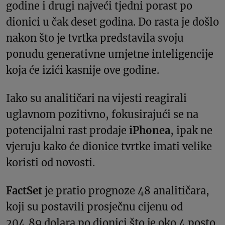
godine i drugi najveći tjedni porast po
dionici u čak deset godina. Do rasta je došlo
nakon što je tvrtka predstavila svoju
ponudu generativne umjetne inteligencije
koja će izići kasnije ove godine.
Iako su analitičari na vijesti reagirali
uglavnom pozitivno, fokusirajući se na
potencijalni rast prodaje
iPhonea
, ipak ne
vjeruju kako će dionice tvrtke imati velike
koristi od novosti.
FactSet
je pratio prognoze 48 analitičara,
koji su postavili prosječnu cijenu od
204,89 dolara po dionici što je oko 4 posto