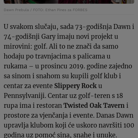
Dawn Prebula / FOTO: Ethan Pines za FORBES
U svakom slučaju, sada 73-godišnja Dawn i
74-godišnji Gary imaju novi projekt u
mirovini: golf. Ali to ne znači da samo
hodaju po travnjacima s palicama u
rukama – u prosincu 2019. godine zajedno
sa sinom i snahom su kupili golf klub i
centar za evente
Slippery Rock
u
Pennsylvaniji. Centar uz golf-teren s 18
rupa ima i restoran
Twisted Oak Tavern
i
prostore za vjenčanja i evente. Danas Dawn
upravlja klubom koji će uskoro navršiti 100
godina uz pomoć sina, snahe i unuke.