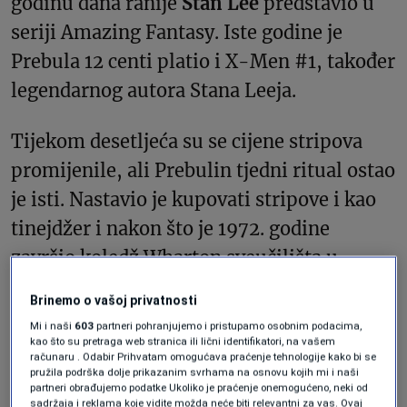
godinu dana ranije
Stan Lee
predstavio u
seriji Amazing Fantasy. Iste godine je
Prebula 12 centi platio i X-Men #1, također
legendarnog autora Stana Leeja.
Tijekom desetljeća su se cijene stripova
promijenile, ali Prebulin tjedni ritual ostao
je isti. Nastavio je kupovati stripove i kao
tinejdžer i nakon što je 1972. godine
završio koledž Wharton sveučilišta u
Pennsylvaniji, pa i kada se preselio u Los
Brinemo o vašoj privatnosti
Angeles da bi studirao film i radio kao
Mi i naši
603
partneri pohranjujemo i pristupamo osobnim podacima,
redatelj, producent i scenarist za serije i
kao što su pretraga web stranica ili lični identifikatori, na vašem
računaru . Odabir Prihvatam omogućava praćenje tehnologije kako bi se
dok je 40 godina podučavao film na
pružila podrška dolje prikazanim svrhama na osnovu kojih mi i naši
partneri obrađujemo podatke Ukoliko je praćenje onemogućeno, neki od
tamošnjem koledžu Long Beach. Kada su
sadržaja i reklama koje vidite možda neće biti relevantni za vas. Ovaj