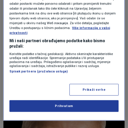
odabir postavki možete ponovno odabrati i pritom promijeniti trenutni
se Gary i njegova djevojka
Dawn
još kao
odabir ili pristanak tako što ćete kliknuti na Upravljaj željenim
postavkama link na dnu ove web stranice [ili plutajuću ikonu u donjem
tinejdžeri vjenčali 1969. godine, ona je
lijevom dijelu web stranice, ako je primjenjivo]. Vaš odabir će se
mijenjati u okviru našeg Wеб локација. Za više detalja, pogledajte
dobro znala koliko on voli stripove, ali
Uredbu o postupanju s ličnim podacima.
Više informacija o vašoj
privatnosti
kaže kako je tek 1994., kada je Gary
Mi i naši partneri obrađujemo podatke kako bismo
preselio silne kutije stripova iz majčine
pružali:
kuće u Pennsylvaniji u njihov novi dom u
Koristite podatke o tačnoj geolokaciji. Aktivno skenirajte karakteristike
uređaja radi identifikacije. Spremanje podataka i/ili pristupanje
Kaliforniji, shvatila koliko je ogromna
podacima na uređaju. Prilagođeno oglašavanje i sadržaj, mjerenje
oglašavanja i sadržaja, istraživanje publike i razvoj usluga.
njegova kolekcija.
Spisak partnera (pružalaca usluga)
Prikaži svrhe
Prihvatam