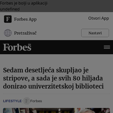
Forbes je bolji u aplikaciji
undefined
Otvori App
Forbes App
Pretraživač
Nastavi
Sedam desetljeća skupljao je
stripove, a sada je svih 80 hiljada
donirao univerzitetskoj biblioteci
LIFESTYLE
Forbes