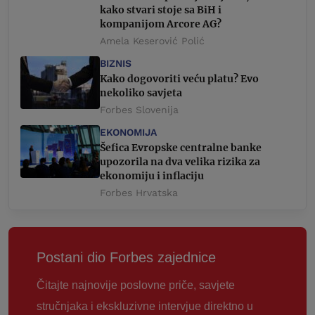
kako stvari stoje sa BiH i
kompanijom Arcore AG?
Amela Keserović Polić
BIZNIS
Kako dogovoriti veću platu? Evo
nekoliko savjeta
Forbes Slovenija
EKONOMIJA
Šefica Evropske centralne banke
upozorila na dva velika rizika za
ekonomiju i inflaciju
Forbes Hrvatska
Postani dio Forbes zajednice
Čitajte najnovije poslovne priče, savjete
stručnjaka i ekskluzivne intervjue direktno u