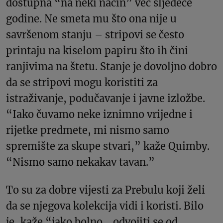
dostupna “na neki način” već sljedeće
godine. Ne smeta mu što ona nije u
savršenom stanju – stripovi se često
printaju na kiselom papiru što ih čini
ranjivima na štetu. Stanje je dovoljno dobro
da se stripovi mogu koristiti za
istraživanje, podučavanje i javne izložbe.
“Iako čuvamo neke iznimno vrijedne i
rijetke predmete, mi nismo samo
spremište za skupe stvari,” kaže Quimby.
“Nismo samo nekakav tavan.”
To su za dobre vijesti za Prebulu koji želi
da se njegova kolekcija vidi i koristi. Bilo
je, kaže “jako bolno… odvojiti se od