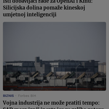
Isti dobavljači rade za OpenAI i Kinu:
Silicijska dolina pomaže kineskoj
umjetnoj inteligenciji
BIZNIS
Forbes BiH
Vojna industrija ne može pratiti tempo: