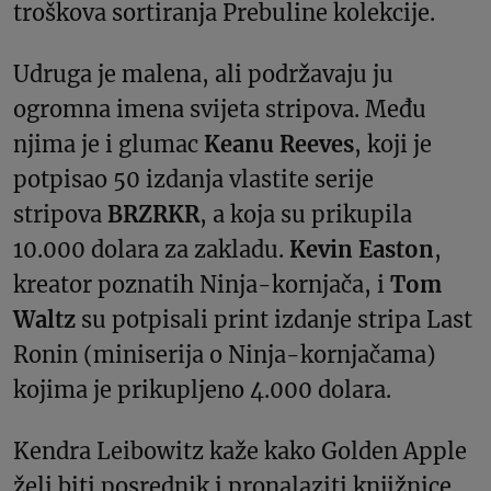
troškova sortiranja Prebuline kolekcije.
Udruga je malena, ali podržavaju ju
ogromna imena svijeta stripova. Među
njima je i glumac
Keanu
Reeves
, koji je
potpisao 50 izdanja vlastite serije
stripova
BRZRKR
, a koja su prikupila
10.000 dolara za zakladu.
Kevin Easton
,
kreator poznatih Ninja-kornjača, i
Tom
Waltz
su potpisali print izdanje stripa Last
Ronin (miniserija o Ninja-kornjačama)
kojima je prikupljeno 4.000 dolara.
Kendra Leibowitz kaže kako Golden Apple
želi biti posrednik i pronalaziti knjižnice