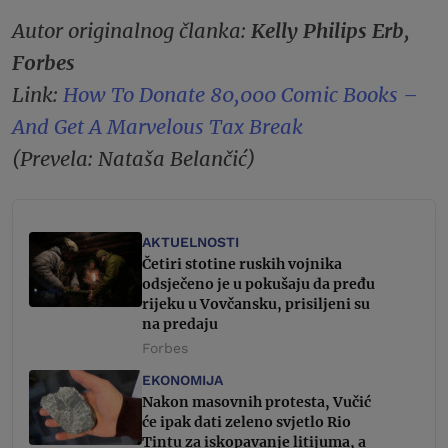
Autor originalnog članka:
Kelly Philips Erb,
Forbes
Link:
How To Donate 80,000 Comic Books –
And Get A Marvelous Tax Break
(Prevela: Nataša Belančić)
AKTUELNOSTI
Četiri stotine ruskih vojnika
odsječeno je u pokušaju da pređu
rijeku u Vovčansku, prisiljeni su
na predaju
Forbes
EKONOMIJA
Nakon masovnih protesta, Vučić
će ipak dati zeleno svjetlo Rio
Tintu za iskopavanje litijuma, a