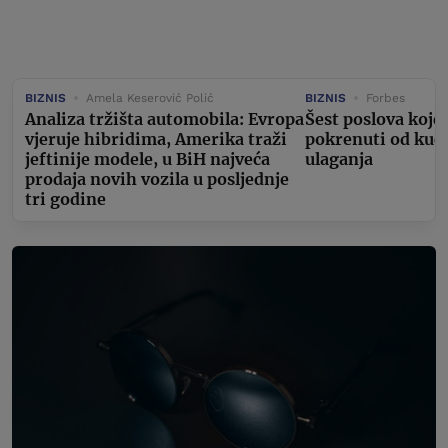
BIZNIS
Amela Keserović Polić
BIZNIS
Forbes
Analiza tržišta automobila: Evropa
Šest poslova koje
vjeruje hibridima, Amerika traži
pokrenuti od kuć
jeftinije modele, u BiH najveća
ulaganja
prodaja novih vozila u posljednje
tri godine