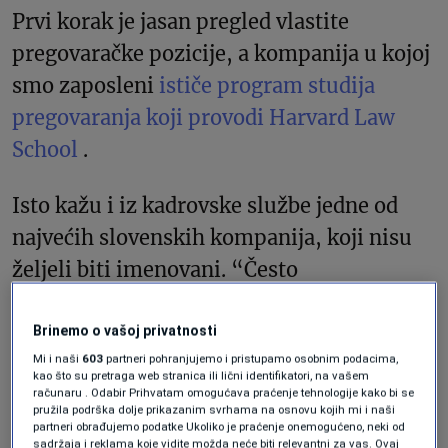
Prvi korak je jasan pregled vlastite
pregovaračke pozicije, a kompanija u kojoj
smo zaposleni
ističe program studija
pregovaranja koji provodi Harvard Law
School
.
Isto kažu i iz kadrovske službe jedne od
najvećih slovenskih kompanija, koji nisu
željeli biti imenovani. “Često
neutemeljeno smatramo da zaslužujemo
veću platu. Ne možete to tražiti samo zato
Brinemo o vašoj privatnosti
Mi i naši
603
partneri pohranjujemo i pristupamo osobnim podacima,
što mislite da vam pripada. U firmama
kao što su pretraga web stranica ili lični identifikatori, na vašem
postoje sistemi plata i vrednovanja
računaru . Odabir Prihvatam omogućava praćenje tehnologije kako bi se
pružila podrška dolje prikazanim svrhama na osnovu kojih mi i naši
poslova. Kada sa nadređenima razgovarate
partneri obrađujemo podatke Ukoliko je praćenje onemogućeno, neki od
sadržaja i reklama koje vidite možda neće biti relevantni za vas. Ovaj