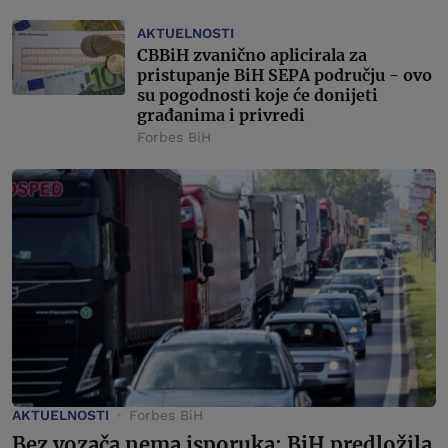
AKTUELNOSTI
CBBiH zvanično aplicirala za
pristupanje BiH SEPA području - ovo
su pogodnosti koje će donijeti
građanima i privredi
Forbes BiH
AKTUELNOSTI
Forbes BiH
Bez vozača nema isporuka: BiH predložila