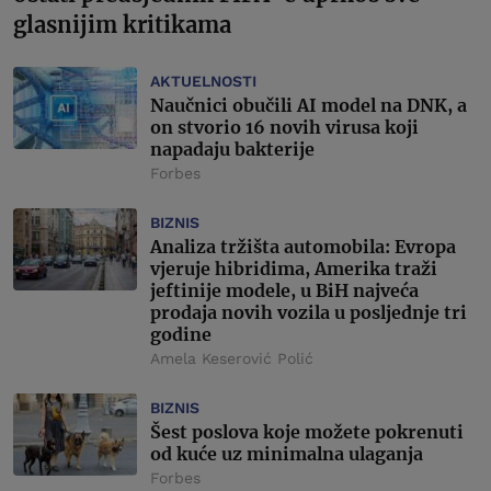
glasnijim kritikama
AKTUELNOSTI
Naučnici obučili AI model na DNK, a
on stvorio 16 novih virusa koji
napadaju bakterije
Forbes
BIZNIS
Analiza tržišta automobila: Evropa
vjeruje hibridima, Amerika traži
jeftinije modele, u BiH najveća
prodaja novih vozila u posljednje tri
godine
Amela Keserović Polić
BIZNIS
Šest poslova koje možete pokrenuti
od kuće uz minimalna ulaganja
Forbes