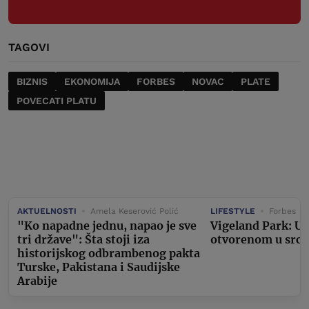
TAGOVI
BIZNIS
EKONOMIJA
FORBES
NOVAC
PLATE
POVECATI PLATU
AKTUELNOSTI
Amela Keserović Polić
LIFESTYLE
Forbes
"Ko napadne jednu, napao je sve
Vigeland Park: U
tri države": Šta stoji iza
otvorenom u srcu
historijskog odbrambenog pakta
Turske, Pakistana i Saudijske
Arabije