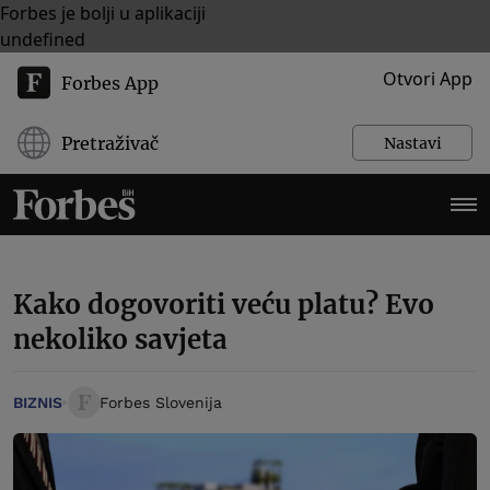
Forbes je bolji u aplikaciji
undefined
Otvori App
Forbes App
Pretraživač
Nastavi
Kako dogovoriti veću platu? Evo
nekoliko savjeta
BIZNIS
Forbes Slovenija