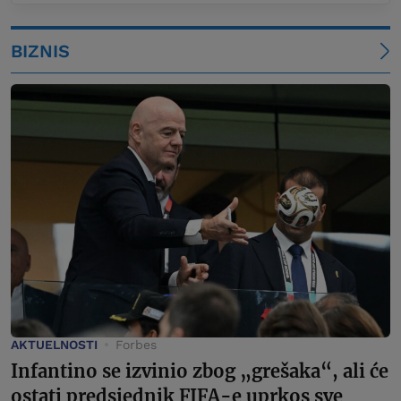
BIZNIS
AKTUELNOSTI
Forbes
Infantino se izvinio zbog „grešaka“, ali će
ostati predsjednik FIFA-e uprkos sve