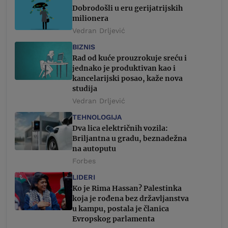
Dobrodošli u eru gerijatrijskih
milionera
Vedran Drljević
BIZNIS
Rad od kuće prouzrokuje sreću i
jednako je produktivan kao i
kancelarijski posao, kaže nova
studija
Vedran Drljević
TEHNOLOGIJA
Dva lica električnih vozila:
Briljantna u gradu, beznadežna
na autoputu
Forbes
LIDERI
Ko je Rima Hassan? Palestinka
koja je rođena bez državljanstva
u kampu, postala je članica
Evropskog parlamenta