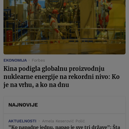
EKONOMIJA
Forbes
Kina podigla globalnu proizvodnju
nuklearne energije na rekordni nivo: Ko
je na vrhu, a ko na dnu
NAJNOVIJE
AKTUELNOSTI
Amela Keserović Polić
"Ko napadne jednu, napao je sve tri države": Šta