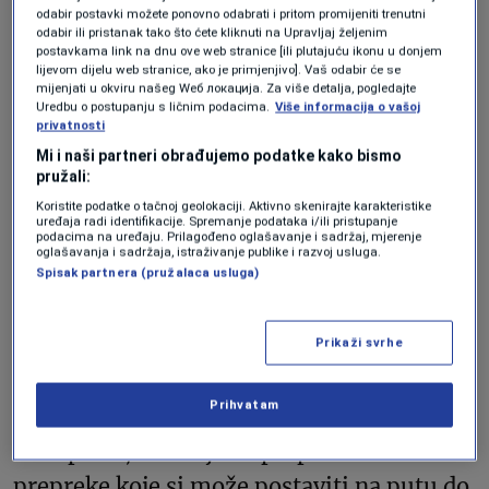
o većoj plati, morate znati jeste li zaista
odabir postavki možete ponovno odabrati i pritom promijeniti trenutni
odabir ili pristanak tako što ćete kliknuti na Upravljaj željenim
napredovali. Jeste li to postigli znanjem i
postavkama link na dnu ove web stranice [ili plutajuću ikonu u donjem
lijevom dijelu web stranice, ako je primjenjivo]. Vaš odabir će se
iskustvom? Jeste li nešto dodatno
mijenjati u okviru našeg Wеб локација. Za više detalja, pogledajte
Uredbu o postupanju s ličnim podacima.
Više informacija o vašoj
doprinijeli firmi?” kaže i dodaje da se lični
privatnosti
zahtjevi za većom platom moraju odvojiti
Mi i naši partneri obrađujemo podatke kako bismo
pružali:
od općeg povećanja plata u kompanijama
Koristite podatke o tačnoj geolokaciji. Aktivno skenirajte karakteristike
ili usklađivanja s inflacijom.
uređaja radi identifikacije. Spremanje podataka i/ili pristupanje
podacima na uređaju. Prilagođeno oglašavanje i sadržaj, mjerenje
oglašavanja i sadržaja, istraživanje publike i razvoj usluga.
Spisak partnera (pružalaca usluga)
Dođite na pregovore sa što
više informacija
Prikaži svrhe
Prihvatam
Ako je zaposlenik uvjeren da zaslužuje
veću platu, važno je da prepozna i
prepreke koje si može postaviti na putu do