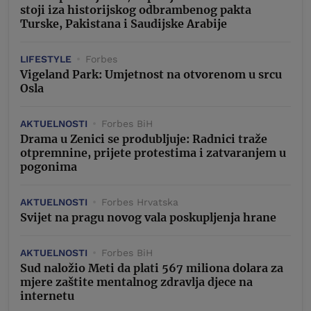
stoji iza historijskog odbrambenog pakta
Turske, Pakistana i Saudijske Arabije
LIFESTYLE
Forbes
Vigeland Park: Umjetnost na otvorenom u srcu
Osla
AKTUELNOSTI
Forbes BiH
Drama u Zenici se produbljuje: Radnici traže
otpremnine, prijete protestima i zatvaranjem u
pogonima
AKTUELNOSTI
Forbes Hrvatska
Svijet na pragu novog vala poskupljenja hrane
AKTUELNOSTI
Forbes BiH
Sud naložio Meti da plati 567 miliona dolara za
mjere zaštite mentalnog zdravlja djece na
internetu