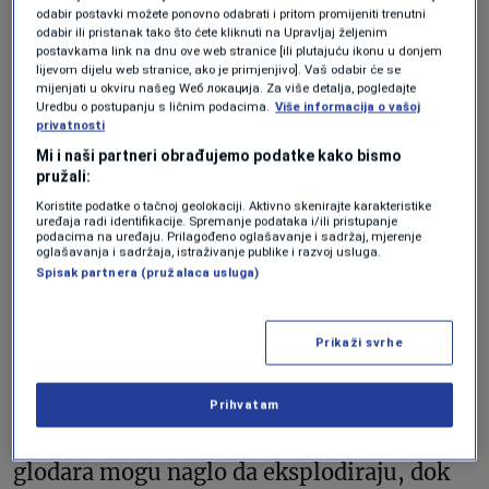
odabir postavki možete ponovno odabrati i pritom promijeniti trenutni
kao Channel Country u jugozapadnom
odabir ili pristanak tako što ćete kliknuti na Upravljaj željenim
postavkama link na dnu ove web stranice [ili plutajuću ikonu u donjem
Queenslandu i sjeveroistočnoj Južnoj
lijevom dijelu web stranice, ako je primjenjivo]. Vaš odabir će se
Australiji.
mijenjati u okviru našeg Wеб локација. Za više detalja, pogledajte
Uredbu o postupanju s ličnim podacima.
Više informacija o vašoj
privatnosti
Mi i naši partneri obrađujemo podatke kako bismo
Ovi dijelovi australijske divljine poznati su
pružali:
po ispucalim glinovitim ravnicama,
Koristite podatke o tačnoj geolokaciji. Aktivno skenirajte karakteristike
uređaja radi identifikacije. Spremanje podataka i/ili pristupanje
povremenim vodenim tokovima, izuzetno
podacima na uređaju. Prilagođeno oglašavanje i sadržaj, mjerenje
oglašavanja i sadržaja, istraživanje publike i razvoj usluga.
vrelim ljetima i dramatičnim smjenama
Spisak partnera (pružalaca usluga)
između suše i poplava.
Prikaži svrhe
Život u ovom okruženju funkcioniše kroz
takozvane cikluse naglog rasta i
Prihvatam
propadanja. Nakon obilnih kiša populacije
glodara mogu naglo da eksplodiraju, dok