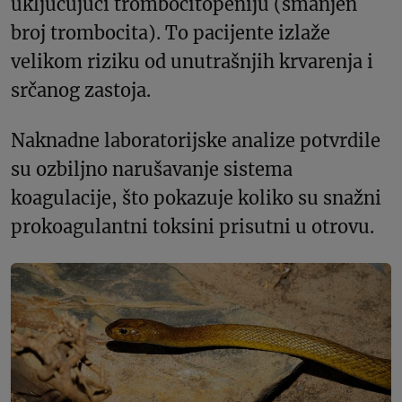
uključujući trombocitopeniju (smanjen
broj trombocita). To pacijente izlaže
velikom riziku od unutrašnjih krvarenja i
srčanog zastoja.
Naknadne laboratorijske analize potvrdile
su ozbiljno narušavanje sistema
koagulacije, što pokazuje koliko su snažni
prokoagulantni toksini prisutni u otrovu.