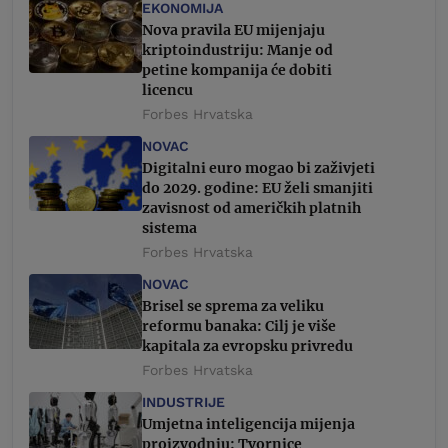
EKONOMIJA
Nova pravila EU mijenjaju
kriptoindustriju: Manje od
petine kompanija će dobiti
licencu
Forbes Hrvatska
NOVAC
Digitalni euro mogao bi zaživjeti
do 2029. godine: EU želi smanjiti
zavisnost od američkih platnih
sistema
Forbes Hrvatska
NOVAC
Brisel se sprema za veliku
reformu banaka: Cilj je više
kapitala za evropsku privredu
Forbes Hrvatska
INDUSTRIJE
Umjetna inteligencija mijenja
proizvodnju: Tvornice