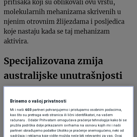
pritisaka koji su oblikovali ovu vrstu,
molekularnih mehanizama skrivenih u
njenim otrovnim žlijezdama i posljedica
koje nastaju kada se taj mehanizam
aktivira.
Specijalizovana zmija
australijske unutrašnjosti
Kako navodi istraživanje objavljeno u
Brinemo o vašoj privatnosti
časopisu
Journal of Herpetology
, kopneni
Mi i naši
603
partneri pohranjujemo i pristupamo osobnim podacima,
tajpan (
Oxyuranus microlepidotus
)
kao što su pretraga web stranica ili lični identifikatori, na vašem
računaru . Odabir Prihvatam omogućava praćenje tehnologije kako bi se
nastanjuje sušnu unutrašnjost centralno-
pružila podrška dolje prikazanim svrhama na osnovu kojih mi i naši
partneri obrađujemo podatke Ukoliko je praćenje onemogućeno, neki od
istočne Australije. Posebno oblast poznatu
sadržaja i reklama koje vidite možda neće biti relevantni za vas. Ovaj