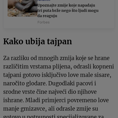
Upoznajte zmije koje napadaju
tri puta brže nego što ljudi mogu
da reaguju
Forbes
Kako ubija tajpan
Za razliku od mnogih zmija koje se hrane
različitim vrstama plijena, odrasli kopneni
tajpani gotovo isključivo love male sisare,
naročito glodare. Dugodlaki pacovi i
srodne vrste čine najveći dio njihove
ishrane. Mladi primjerci povremeno love
manje gmizavce, ali odrasle zmije su
gotovo u potpunosti specijalizovane za