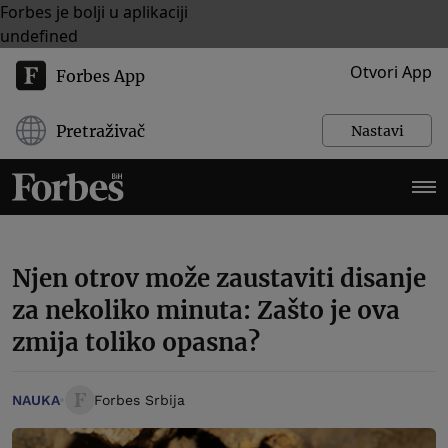
Forbes je bolji u aplikaciji
undefined
Otvori App
Forbes App
Pretraživač
Nastavi
Njen otrov može zaustaviti disanje
za nekoliko minuta: Zašto je ova
zmija toliko opasna?
NAUKA
Forbes Srbija