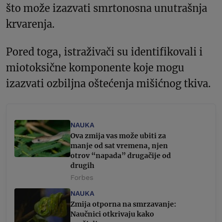
što može izazvati smrtonosna unutrašnja
krvarenja.
Pored toga, istraživači su identifikovali i
miotoksične komponente koje mogu
izazvati ozbiljna oštećenja mišićnog tkiva.
NAUKA
Ova zmija vas može ubiti za
manje od sat vremena, njen
otrov “napada” drugačije od
drugih
Forbes
NAUKA
Zmija otporna na smrzavanje:
Naučnici otkrivaju kako