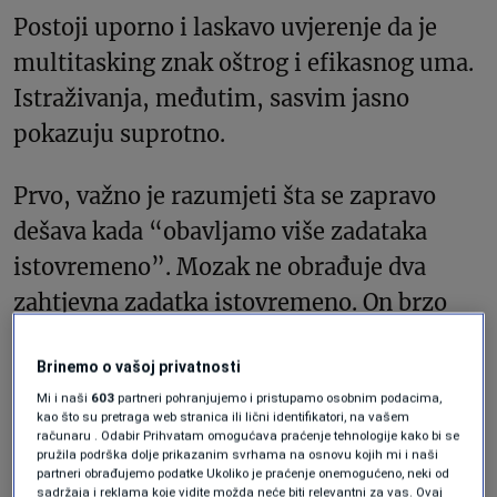
Postoji uporno i laskavo uvjerenje da je
multitasking znak oštrog i efikasnog uma.
Istraživanja, međutim, sasvim jasno
pokazuju suprotno.
Prvo, važno je razumjeti šta se zapravo
dešava kada “obavljamo više zadataka
istovremeno”. Mozak ne obrađuje dva
zahtjevna zadatka istovremeno. On brzo
prelazi s jednog na drugi. Svaka promjena
Brinemo o vašoj privatnosti
ima svoju cijenu u pažnji. Zadatak koji ste
Mi i naši
603
partneri pohranjujemo i pristupamo osobnim podacima,
upravo ostavili ostaje u podsvijesti,
kao što su pretraga web stranica ili lični identifikatori, na vašem
računaru . Odabir Prihvatam omogućava praćenje tehnologije kako bi se
takmičeći se s onim na što se pokušavate
pružila podrška dolje prikazanim svrhama na osnovu kojih mi i naši
partneri obrađujemo podatke Ukoliko je praćenje onemogućeno, neki od
sljedeće fokusirati. Rezultat je vrsta stalne
sadržaja i reklama koje vidite možda neće biti relevantni za vas. Ovaj