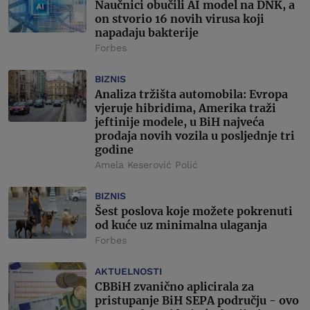
Naučnici obučili AI model na DNK, a
on stvorio 16 novih virusa koji
napadaju bakterije
Forbes
BIZNIS
Analiza tržišta automobila: Evropa
vjeruje hibridima, Amerika traži
jeftinije modele, u BiH najveća
prodaja novih vozila u posljednje tri
godine
Amela Keserović Polić
BIZNIS
Šest poslova koje možete pokrenuti
od kuće uz minimalna ulaganja
Forbes
AKTUELNOSTI
CBBiH zvanično aplicirala za
pristupanje BiH SEPA području - ovo