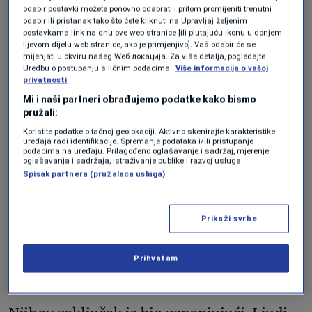
mentalne buke.
odabir postavki možete ponovno odabrati i pritom promijeniti trenutni
odabir ili pristanak tako što ćete kliknuti na Upravljaj željenim
postavkama link na dnu ove web stranice [ili plutajuću ikonu u donjem
lijevom dijelu web stranice, ako je primjenjivo]. Vaš odabir će se
U značajnom pregledu istraživanja iz 2018.
mijenjati u okviru našeg Wеб локација. Za više detalja, pogledajte
Uredbu o postupanju s ličnim podacima.
Više informacija o vašoj
godine, objavljenom u časopisu
privatnosti
Proceedings of the National Academy of
Mi i naši partneri obrađujemo podatke kako bismo
pružali:
Sciences, istraživači sa Univerziteta
Koristite podatke o tačnoj geolokaciji. Aktivno skenirajte karakteristike
Stanford analizirali su više od decenije
uređaja radi identifikacije. Spremanje podataka i/ili pristupanje
podacima na uređaju. Prilagođeno oglašavanje i sadržaj, mjerenje
dokaza o multitaskingu u medijima i
oglašavanja i sadržaja, istraživanje publike i razvoj usluga.
Spisak partnera (pružalaca usluga)
kognitivnim performansama.
Prikaži svrhe
Multitasking i niže
Prihvatam
performanse