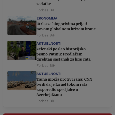
zadatke
Forbes BiH
EKONOMIJA
Utrka za biogorivima prijeti
novom globalnom krizom hrane
Forbes BiH
AKTUELNOSTI
Zelenski poslao historijsko
pismo Putinu: Predlažem
direktan sastanak za kraj rata
Forbes BiH
AKTUELNOSTI
Tajna mreža protiv Irana: CNN
tvrdi da je Izrael tokom rata
rasporedio specijalce u
Azerbejdžanu
Forbes BiH