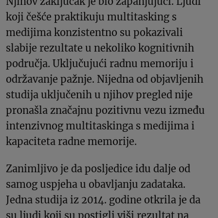
Njihov zaključak je bio zapanjujući. Ljudi
koji češće praktikuju multitasking s
medijima konzistentno su pokazivali
slabije rezultate u nekoliko kognitivnih
područja. Uključujući radnu memoriju i
održavanje pažnje. Nijedna od objavljenih
studija uključenih u njihov pregled nije
pronašla značajnu pozitivnu vezu između
intenzivnog multitaskinga s medijima i
kapaciteta radne memorije.
Zanimljivo je da posljedice idu dalje od
samog uspjeha u obavljanju zadataka.
Jedna studija iz 2014. godine otkrila je da
su ljudi koji su postigli viši rezultat na