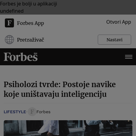
Forbes je bolji u aplikaciji
undefined
Otvori App
Forbes App
Pretraživač
Nastavi
Psiholozi tvrde: Postoje navike
koje uništavaju inteligenciju
LIFESTYLE
Forbes