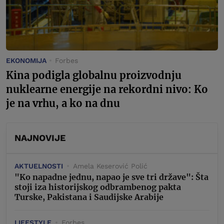
EKONOMIJA
Forbes
Kina podigla globalnu proizvodnju
nuklearne energije na rekordni nivo: Ko
je na vrhu, a ko na dnu
NAJNOVIJE
AKTUELNOSTI
Amela Keserović Polić
"Ko napadne jednu, napao je sve tri države": Šta
stoji iza historijskog odbrambenog pakta
Turske, Pakistana i Saudijske Arabije
LIFESTYLE
Forbes