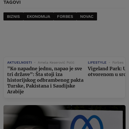
TAGOVI
BIZNIS
EKONOMIJA
FORBES
NOVAC
AKTUELNOSTI
Amela Keserović Polić
LIFESTYLE
Forbes
"Ko napadne jednu, napao je sve
Vigeland Park: U
tri države": Šta stoji iza
otvorenom u srcu
historijskog odbrambenog pakta
Turske, Pakistana i Saudijske
Arabije